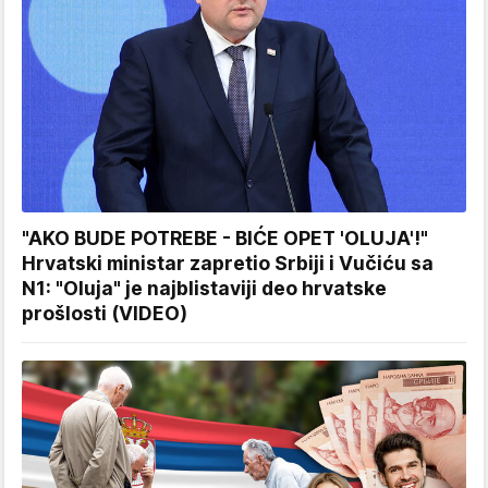
"AKO BUDE POTREBE - BIĆE OPET 'OLUJA'!"
Hrvatski ministar zapretio Srbiji i Vučiću sa
N1: "Oluja" je najblistaviji deo hrvatske
prošlosti (VIDEO)