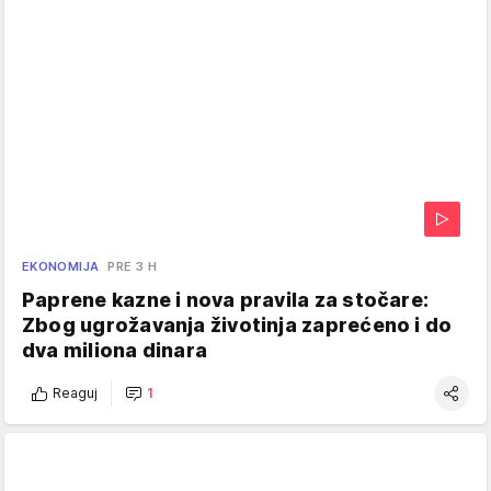
EKONOMIJA
PRE 3 H
Paprene kazne i nova pravila za stočare:
Zbog ugrožavanja životinja zaprećeno i do
dva miliona dinara
Reaguj
1