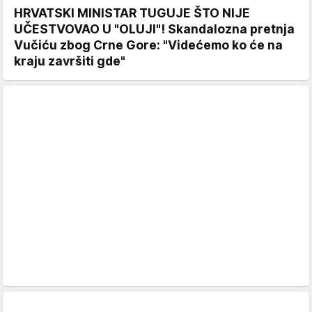
HRVATSKI MINISTAR TUGUJE ŠTO NIJE
UČESTVOVAO U "OLUJI"! Skandalozna pretnja
Vučiću zbog Crne Gore: "Videćemo ko će na
kraju završiti gde"