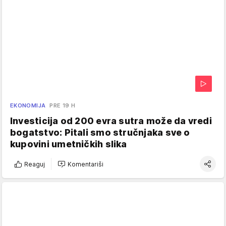
EKONOMIJA
PRE 19 H
Investicija od 200 evra sutra može da vredi
bogatstvo: Pitali smo stručnjaka sve o
kupovini umetničkih slika
Reaguj
Komentariši