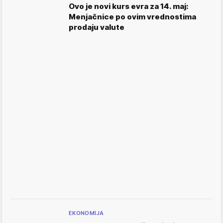
Ovo je novi kurs evra za 14. maj:
Menjačnice po ovim vrednostima
prodaju valute
EKONOMIJA