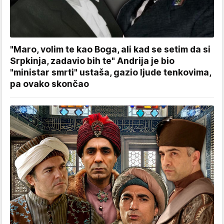
"Maro, volim te kao Boga, ali kad se setim da si
Srpkinja, zadavio bih te" Andrija je bio
"ministar smrti" ustaša, gazio ljude tenkovima,
pa ovako skončao