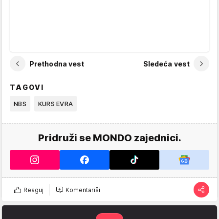
Prethodna vest
Sledeća vest
TAGOVI
NBS
KURS EVRA
Pridruži se MONDO zajednici.
Reaguj
Komentariši