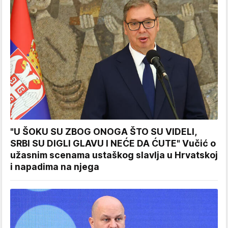
"U ŠOKU SU ZBOG ONOGA ŠTO SU VIDELI,
SRBI SU DIGLI GLAVU I NEĆE DA ĆUTE" Vučić o
užasnim scenama ustaškog slavlja u Hrvatskoj
i napadima na njega