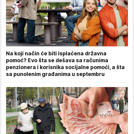
Na koji način će biti isplaćena državna
pomoć? Evo šta se dešava sa računima
penzionera i korisnika socijalne pomoći, a šta
sa punolenim građanima u septembru