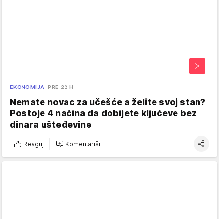
EKONOMIJA
PRE 22 H
Nemate novac za učešće a želite svoj stan?
Postoje 4 načina da dobijete ključeve bez
dinara ušteđevine
Reaguj
Komentariši