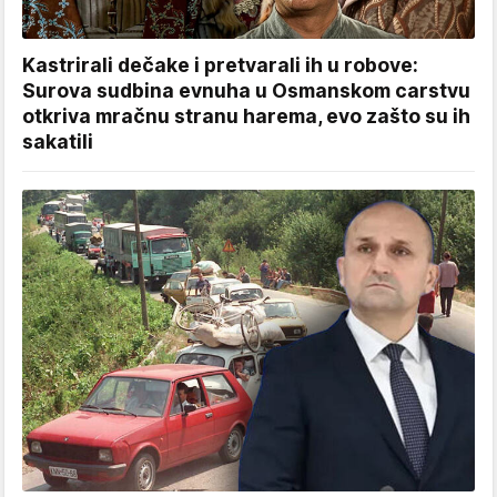
Kastrirali dečake i pretvarali ih u robove:
Surova sudbina evnuha u Osmanskom carstvu
otkriva mračnu stranu harema, evo zašto su ih
sakatili