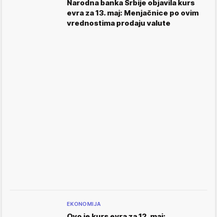
Narodna banka Srbije objavila kurs
evra za 13. maj: Menjačnice po ovim
vrednostima prodaju valute
EKONOMIJA
Ovo je kurs evra za 12. maj: