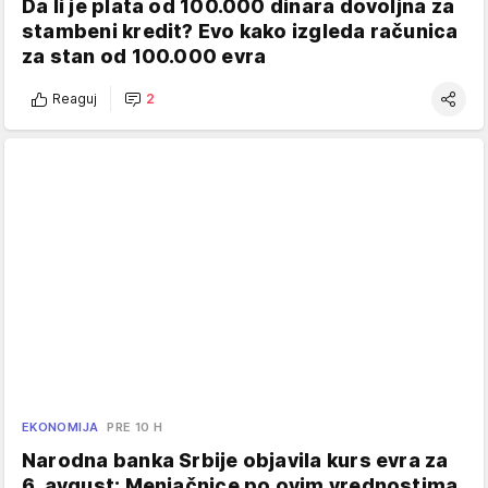
Da li je plata od 100.000 dinara dovoljna za
stambeni kredit? Evo kako izgleda računica
za stan od 100.000 evra
Reaguj
2
EKONOMIJA
PRE 10 H
Narodna banka Srbije objavila kurs evra za
6. avgust: Menjačnice po ovim vrednostima