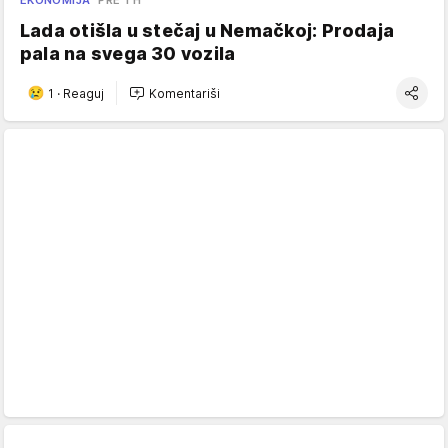
EKONOMIJA
PRE 1 H
Lada otišla u stečaj u Nemačkoj: Prodaja
pala na svega 30 vozila
1
·
Reaguj
Komentariši