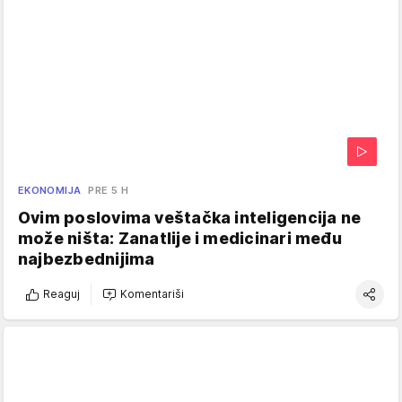
EKONOMIJA
PRE 5 H
Ovim poslovima veštačka inteligencija ne
može ništa: Zanatlije i medicinari među
najbezbednijima
Reaguj
Komentariši