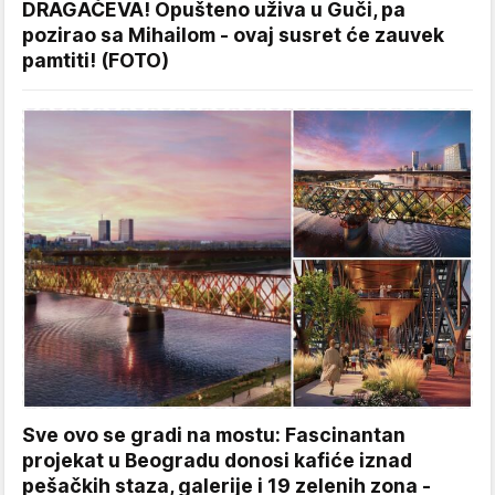
DRAGAČEVA! Opušteno uživa u Guči, pa
pozirao sa Mihailom - ovaj susret će zauvek
pamtiti! (FOTO)
Sve ovo se gradi na mostu: Fascinantan
projekat u Beogradu donosi kafiće iznad
pešačkih staza, galerije i 19 zelenih zona -