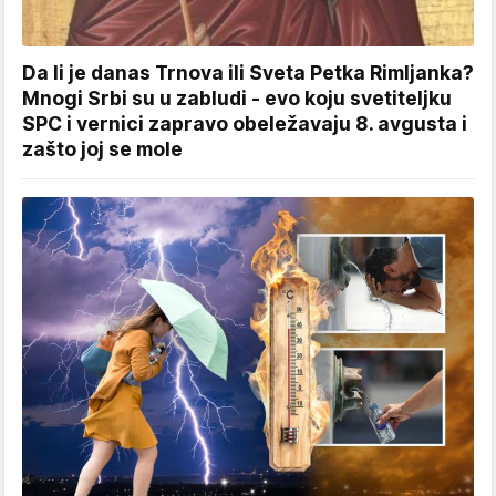
Da li je danas Trnova ili Sveta Petka Rimljanka?
Mnogi Srbi su u zabludi - evo koju svetiteljku
SPC i vernici zapravo obeležavaju 8. avgusta i
zašto joj se mole