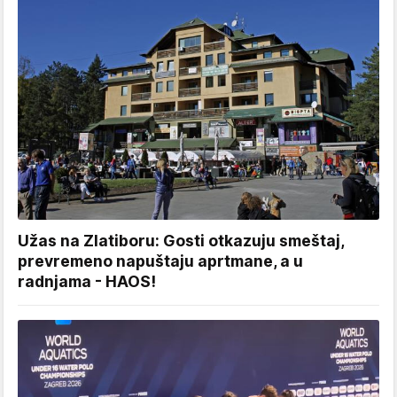
Užas na Zlatiboru: Gosti otkazuju smeštaj,
prevremeno napuštaju aprtmane, a u
radnjama - HAOS!