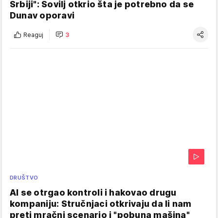
Srbiji": Sovilj otkrio šta je potrebno da se
Dunav oporavi
Reaguj
3
DRUŠTVO
AI se otrgao kontroli i hakovao drugu
kompaniju: Stručnjaci otkrivaju da li nam
preti mračni scenario i "pobuna mašina"