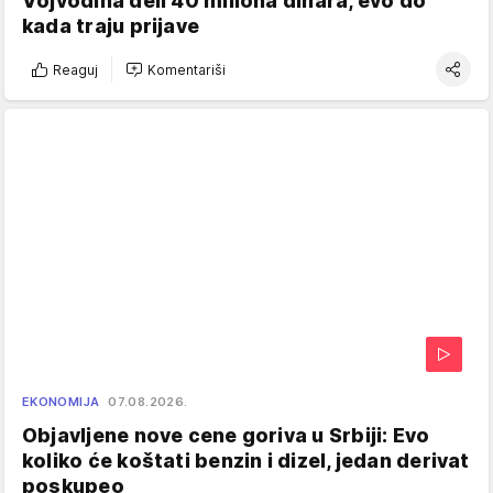
Vojvodina deli 40 miliona dinara, evo do
kada traju prijave
Reaguj
Komentariši
EKONOMIJA
07.08.2026.
Objavljene nove cene goriva u Srbiji: Evo
koliko će koštati benzin i dizel, jedan derivat
poskupeo