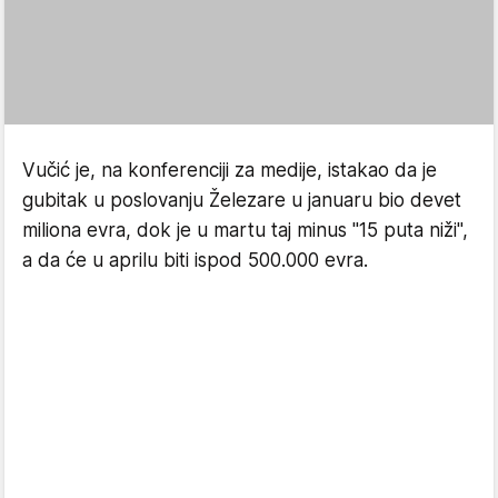
Vučić je, na konferenciji za medije, istakao da je
gubitak u poslovanju Železare u januaru bio devet
miliona evra, dok je u martu taj minus "15 puta niži",
a da će u aprilu biti ispod 500.000 evra.