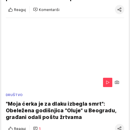
Reaguj
Komentariši
DRUŠTVO
"Moja ćerka je za dlaku izbegla smrt":
Obeležena godišnjica "Oluje" u Beogradu,
građani odali poštu žrtvama
Reaguj
1