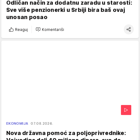
Odličan način za dodatnu zaradu u starosti:
Sve više penzionerki u Srbiji bira baš ovaj
unosan posao
Reaguj
Komentariši
EKONOMIJA
07.08.2026.
Nova državna pomoć za poljoprivrednike: