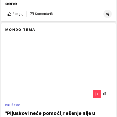
cene
Reaguj
Komentariši
MONDO TEMA
DRUŠTVO
"Pljuskovi neće pomoći, rešenje nije u