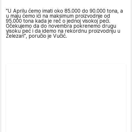
"U Aprilu ćemo imati oko 85.000 do 90.000 tona, a
u maju ćemo ići na maksimum proizvodnje od
95.000 tona kada je reč o jednoj visokoj peći.
Očekujemo da do novembra pokrenemo drugu
visoku peć i da idemo na rekordnu proizvodnju u
Železari", poručio je Vučić.