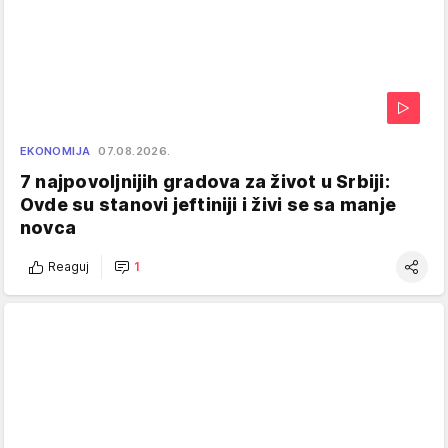
EKONOMIJA
07.08.2026.
7 najpovoljnijih gradova za život u Srbiji:
Ovde su stanovi jeftiniji i živi se sa manje
novca
Reaguj
1