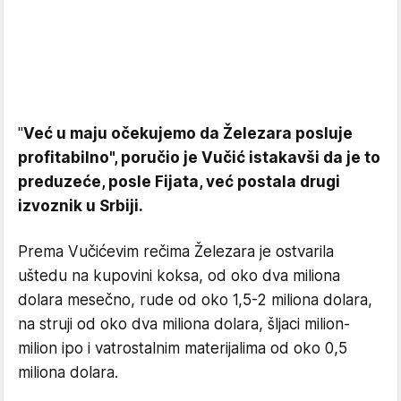
"
Već u maju očekujemo da Železara posluje
profitabilno", poručio je Vučić istakavši da je to
preduzeće, posle Fijata, već postala drugi
izvoznik u Srbiji.
Prema Vučićevim rečima Železara je ostvarila
uštedu na kupovini koksa, od oko dva miliona
dolara mesečno, rude od oko 1,5-2 miliona dolara,
na struji od oko dva miliona dolara, šljaci milion-
milion ipo i vatrostalnim materijalima od oko 0,5
miliona dolara.