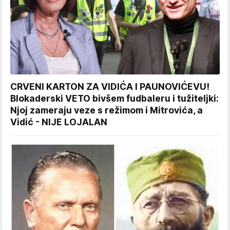
CRVENI KARTON ZA VIDIĆA I PAUNOVIĆEVU!
Blokaderski VETO bivšem fudbaleru i tužiteljki:
Njoj zameraju veze s režimom i Mitrovića, a
Vidić - NIJE LOJALAN