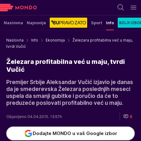
Naslovna
Najnovije
Sport
Info
Naslovna
Info
Ekonomija
Železara profitabilna već u maju,
tvrdi Vučić
Železara profitabilna već u maju, tvrdi
Vučić
Premijer Srbije Aleksandar Vučić izjavio je danas
da je smederevska Železara poslednjih meseci
uspela da smanji gubitke i poručio da će to
preduzeće poslovati profitabilno već u maju.
Objavljeno 04.04.2015. 13:57h
8
Dodajte MONDO u vaš Google izbor