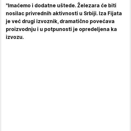
"Imaćemo i dodatne uštede. Železara će biti
nosilac privrednih aktivnosti u Srbiji. Iza Fijata
je već drugi izvoznik, dramatično povećava
proizvodnju i u potpunosti je opredeljena ka
izvozu.