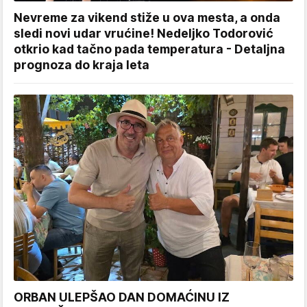
Nevreme za vikend stiže u ova mesta, a onda
sledi novi udar vrućine! Nedeljko Todorović
otkrio kad tačno pada temperatura - Detaljna
prognoza do kraja leta
ORBAN ULEPŠAO DAN DOMAĆINU IZ