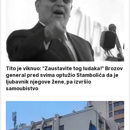
Tito je viknuo: "Zaustavite tog ludaka!" Brozov
general pred svima optužio Stambolića da je
ljubavnik njegove žene, pa izvršio
samoubistvo