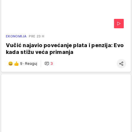
EKONOMIJA
PRE 23 H
Vučić najavio povećanje plata i penzija: Evo
kada stižu veća primanja
9
·
Reaguj
3