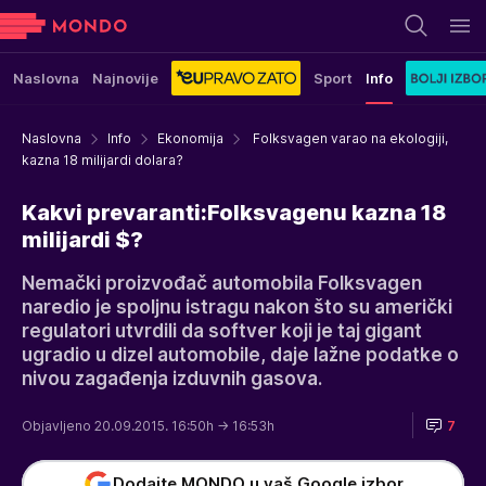
Naslovna
Najnovije
Sport
Info
Naslovna
Info
Ekonomija
Folksvagen varao na ekologiji,
kazna 18 milijardi dolara?
Kakvi prevaranti:Folksvagenu kazna 18
milijardi $?
Nemački proizvođač automobila Folksvagen
naredio je spoljnu istragu nakon što su američki
regulatori utvrdili da softver koji je taj gigant
ugradio u dizel automobile, daje lažne podatke o
nivou zagađenja izduvnih gasova.
Objavljeno 20.09.2015. 16:50h
→ 16:53h
7
Dodajte MONDO u vaš Google izbor