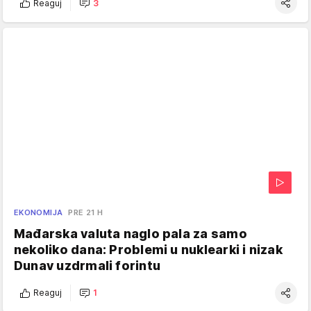
Reaguj
3
EKONOMIJA
PRE 21 H
Mađarska valuta naglo pala za samo
nekoliko dana: Problemi u nuklearki i nizak
Dunav uzdrmali forintu
Reaguj
1