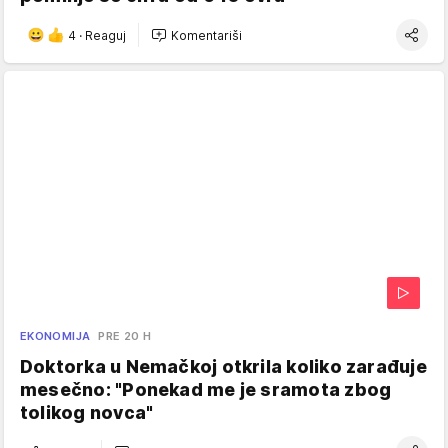
4
·
Reaguj
Komentariši
EKONOMIJA
PRE 20 H
Doktorka u Nemačkoj otkrila koliko zarađuje
mesečno: "Ponekad me je sramota zbog
tolikog novca"