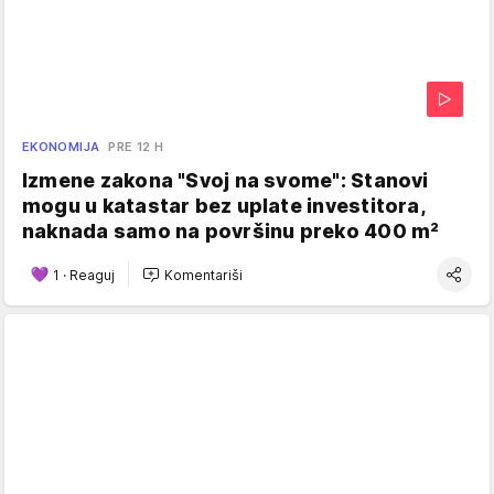
EKONOMIJA
PRE 12 H
Izmene zakona "Svoj na svome": Stanovi
mogu u katastar bez uplate investitora,
naknada samo na površinu preko 400 m²
1
·
Reaguj
Komentariši