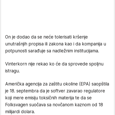
On je dodao da se neće tolerisati kršenje
unutrašnjih propisa ili zakona kao i da kompanija u
potpunosti sarađuje sa nadležnim institucijama.
Vinterkorn nije rekao ko će da sprovede spoljnu
istragu.
Američka agencija za zaštitu okoline (EPA) saopštila
je 18. septembra da je softver zavarao regulatore
koji mere emisiju toksičnih materija te da se
Folksvagen suočava sa novčanom kaznom od 18
milijardi dolara.