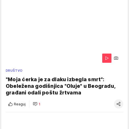
DRUŠTVO
"Moja ćerka je za dlaku izbegla smrt":
Obeležena godišnjica "Oluje" u Beogradu,
građani odali poštu žrtvama
Reaguj
1