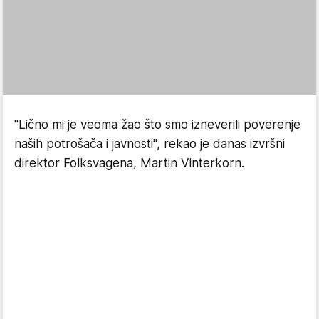
"Lično mi je veoma žao što smo izneverili poverenje
naših potrošača i javnosti", rekao je danas izvršni
direktor Folksvagena, Martin Vinterkorn.