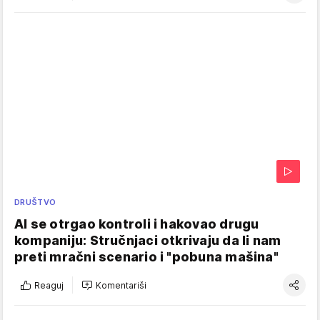
DRUŠTVO
AI se otrgao kontroli i hakovao drugu
kompaniju: Stručnjaci otkrivaju da li nam
preti mračni scenario i "pobuna mašina"
Reaguj
Komentariši