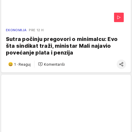
EKONOMIJA
PRE 12 H
Sutra počinju pregovori o minimalcu: Evo
šta sindikat traži, ministar Mali najavio
povećanje plata i penzija
1
·
Reaguj
Komentariši