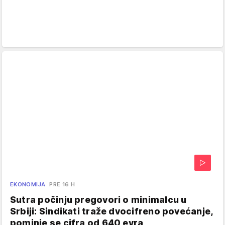
EKONOMIJA
PRE 16 H
Sutra počinju pregovori o minimalcu u
Srbiji: Sindikati traže dvocifreno povećanje,
pominje se cifra od 640 evra