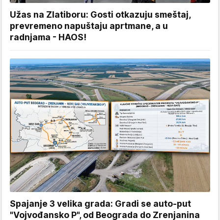
Užas na Zlatiboru: Gosti otkazuju smeštaj,
prevremeno napuštaju aprtmane, a u
radnjama - HAOS!
Spajanje 3 velika grada: Gradi se auto-put
"Vojvođansko P", od Beograda do Zrenjanina