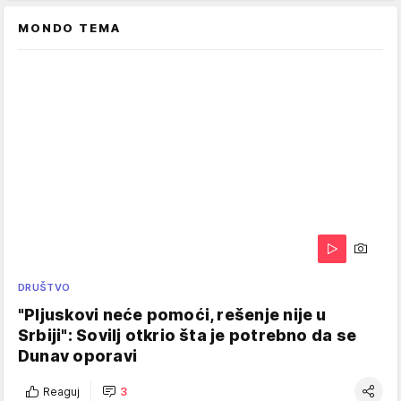
MONDO TEMA
DRUŠTVO
"Pljuskovi neće pomoći, rešenje nije u
Srbiji": Sovilj otkrio šta je potrebno da se
Dunav oporavi
Reaguj
3