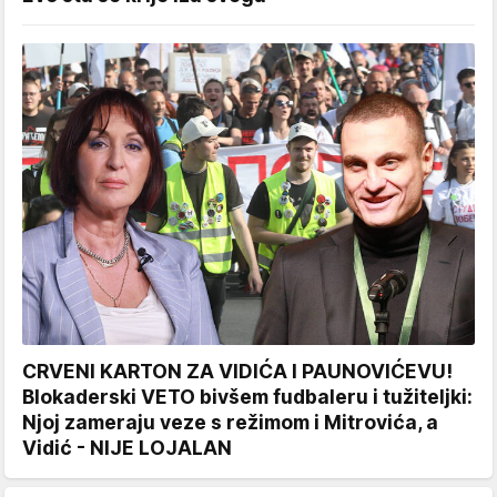
CRVENI KARTON ZA VIDIĆA I PAUNOVIĆEVU!
Blokaderski VETO bivšem fudbaleru i tužiteljki:
Njoj zameraju veze s režimom i Mitrovića, a
Vidić - NIJE LOJALAN