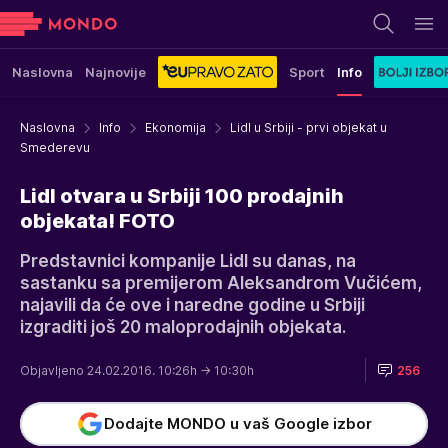
Naslovna
Najnovije
Sport
Info
Naslovna
Info
Ekonomija
Lidl u Srbiji - prvi objekat u
Smederevu
Lidl otvara u Srbiji 100 prodajnih
objekata! FOTO
Predstavnici kompanije Lidl su danas, na
sastanku sa premijerom Aleksandrom Vučićem,
najavili da će ove i naredne godine u Srbiji
izgraditi još 20 maloprodajnih objekata.
Objavljeno 24.02.2016. 10:26h
→ 10:30h
256
Dodajte MONDO u vaš Google izbor