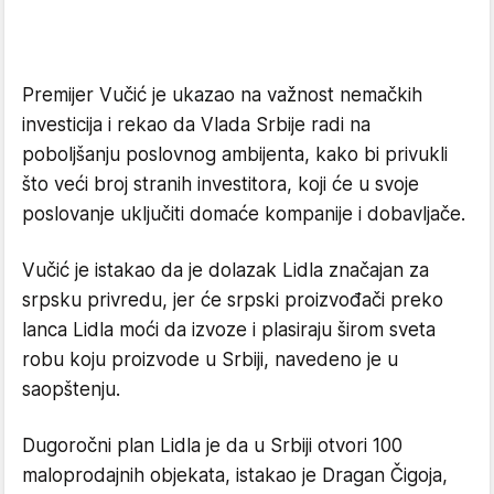
Premijer Vučić je ukazao na važnost nemačkih
investicija i rekao da Vlada Srbije radi na
poboljšanju poslovnog ambijenta, kako bi privukli
što veći broj stranih investitora, koji će u svoje
poslovanje uključiti domaće kompanije i dobavljače.
Vučić je istakao da je dolazak Lidla značajan za
srpsku privredu, jer će srpski proizvođači preko
lanca Lidla moći da izvoze i plasiraju širom sveta
robu koju proizvode u Srbiji, navedeno je u
saopštenju.
Dugoročni plan Lidla je da u Srbiji otvori 100
maloprodajnih objekata, istakao je Dragan Čigoja,