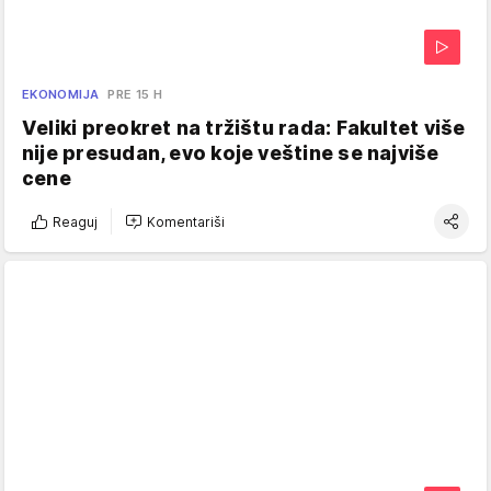
EKONOMIJA
PRE 15 H
Veliki preokret na tržištu rada: Fakultet više
nije presudan, evo koje veštine se najviše
cene
Reaguj
Komentariši