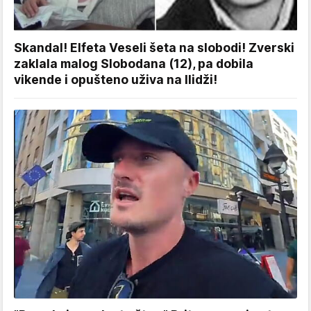
Skandal! Elfeta Veseli šeta na slobodi! Zverski
zaklala malog Slobodana (12), pa dobila
vikende i opušteno uživa na Ilidži!