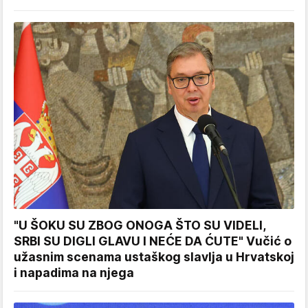
"U ŠOKU SU ZBOG ONOGA ŠTO SU VIDELI,
SRBI SU DIGLI GLAVU I NEĆE DA ĆUTE" Vučić o
užasnim scenama ustaškog slavlja u Hrvatskoj
i napadima na njega