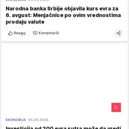
Narodna banka Srbije objavila kurs evra za
6. avgust: Menjačnice po ovim vrednostima
prodaju valute
Reaguj
Komentariši
EKONOMIJA
05.08.2026.
Investicija od 200 evra sutra može da vredi