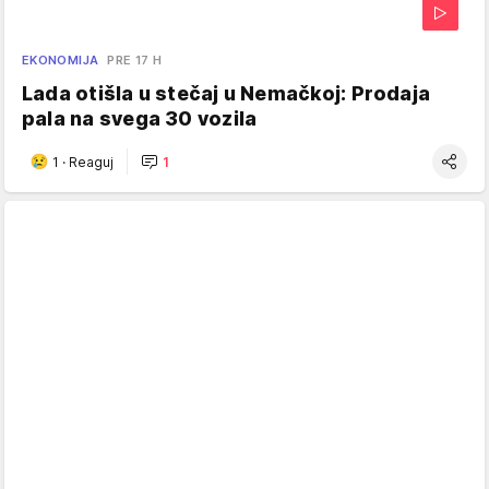
EKONOMIJA
PRE 17 H
Lada otišla u stečaj u Nemačkoj: Prodaja
pala na svega 30 vozila
1
·
Reaguj
1