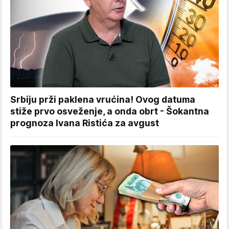
Srbiju prži paklena vrućina! Ovog datuma
stiže prvo osveženje, a onda obrt - Šokantna
prognoza Ivana Ristića za avgust