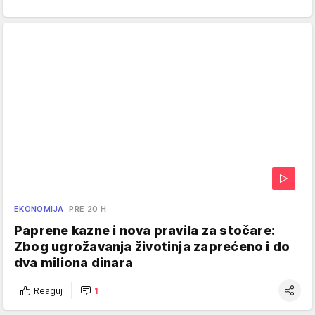
EKONOMIJA
PRE 20 H
Paprene kazne i nova pravila za stočare:
Zbog ugrožavanja životinja zaprećeno i do
dva miliona dinara
Reaguj
1