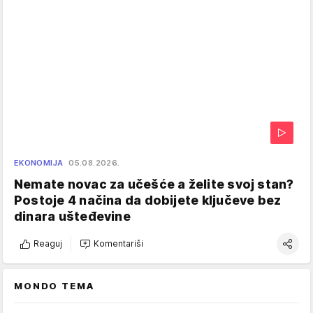
EKONOMIJA
05.08.2026.
Nemate novac za učešće a želite svoj stan?
Postoje 4 načina da dobijete ključeve bez
dinara ušteđevine
Reaguj
Komentariši
MONDO TEMA