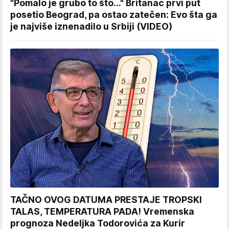
"Pomalo je grubo to što..." Britanac prvi put
posetio Beograd, pa ostao zatečen: Evo šta ga
je najviše iznenadilo u Srbiji (VIDEO)
TAČNO OVOG DATUMA PRESTAJE TROPSKI
TALAS, TEMPERATURA PADA! Vremenska
prognoza Nedeljka Todorovića za Kurir