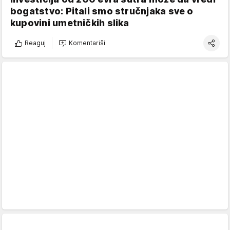
bogatstvo: Pitali smo stručnjaka sve o
kupovini umetničkih slika
Reaguj
Komentariši