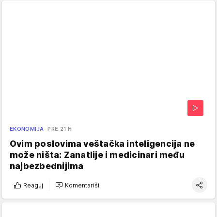
EKONOMIJA
PRE 21 H
Ovim poslovima veštačka inteligencija ne
može ništa: Zanatlije i medicinari među
najbezbednijima
Reaguj
Komentariši