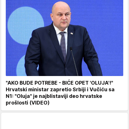
"AKO BUDE POTREBE - BIĆE OPET 'OLUJA'!"
Hrvatski ministar zapretio Srbiji i Vučiću sa
N1: "Oluja" je najblistaviji deo hrvatske
prošlosti (VIDEO)