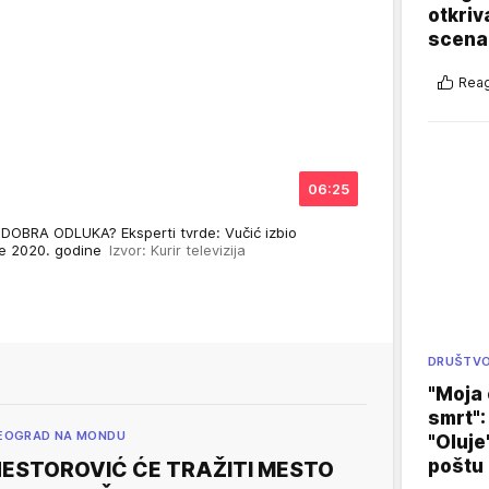
otkriv
scenar
Reag
06:25
DOBRA ODLUKA? Eksperti tvrde: Vučić izbio
ize 2020. godine
Izvor: Kurir televizija
DRUŠTV
"Moja 
smrt":
EOGRAD NA MONDU
"Oluje
poštu
ESTOROVIĆ ĆE TRAŽITI MESTO