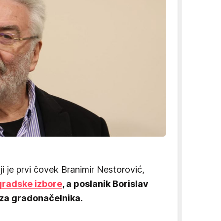
i je prvi čovek Branimir Nestorović,
gradske izbore
, a poslanik Borislav
 za gradonačelnika.