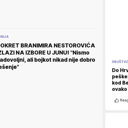
RBIJA
POKRET BRANIMIRA NESTOROVIĆA
ZLAZI NA IZBORE U JUNU! "Nismo
adovoljni, ali bojkot nikad nije dobro
DRUŠTV
ešenje"
Do Hr
peške
kod B
ovako 
Reag