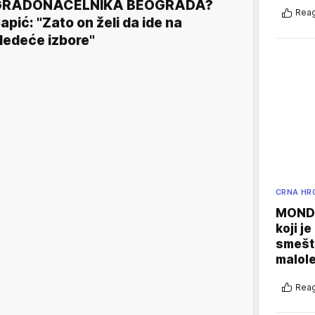
GRADONAČELNIKA BEOGRADA?
Reag
apić: "Zato on želi da ide na
ledeće izbore"
CRNA HR
MONDO
koji j
smešte
malole
Reag