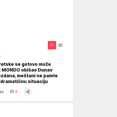
O
vatske se gotovo može
: MONDO obišao Dunav
ezdana, meštani ne pamte
dramatičnu situaciju
uj
6