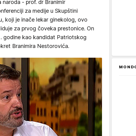
 naroda - prof. dr Branimir
nferenciji za medije u Skupštini
u, koji je inače lekar ginekolog, ovo
ndiduje za prvog čoveka prestonice. On
2. godine kao kandidat Patriotskog
 pokret Branimira Nestorovića.
MOND