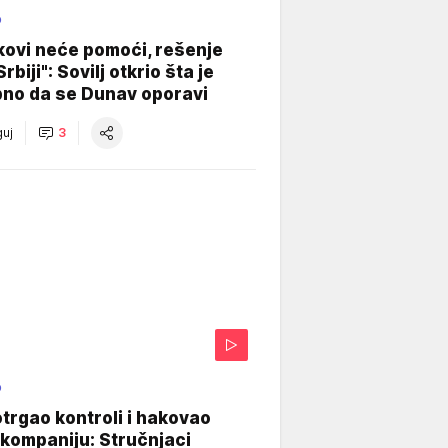
O
kovi neće pomoći, rešenje
Srbiji": Sovilj otkrio šta je
bno da se Dunav oporavi
uj
3
O
otrgao kontroli i hakovao
kompaniju: Stručnjaci