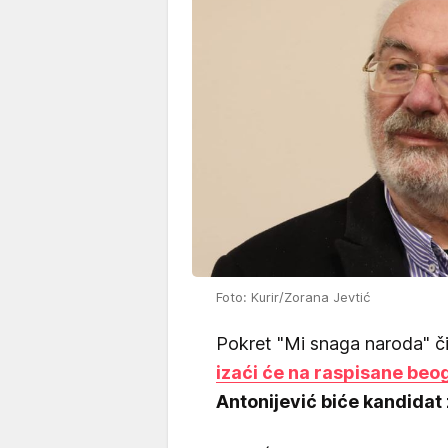
Foto: Kurir/Zorana Jevtić
Pokret "Mi snaga naroda" čij
izaći će na raspisane beo
Antonijević biće kandidat