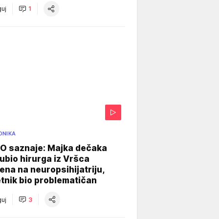
uj
1
ONIKA
 saznaje: Majka dečaka
e ubio hirurga iz Vršca
na na neuropsihijatriju,
tnik bio problematičan
uj
3