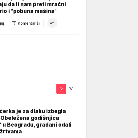
aju da li nam preti mračni
io i "pobuna mašina"
uj
Komentariši
O
ćerka je za dlaku izbegla
 Obeležena godišnjica
" u Beogradu, građani odali
 žrtvama