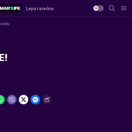
Lepa i srećna
Mondu
E!