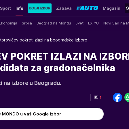
Sport
Info
Zabava
Magazin
Ekonomija
Srbija
Beograd na Mondu
Svet
EX YU
Novi Sad na 
torovićev pokret izlazi na beogradske izbore
 POKRET IZLAZI NA IZBOR
ndidata za gradonačelnika
i na izbore u Beogradu.
1
e MONDO u vaš Google izbor