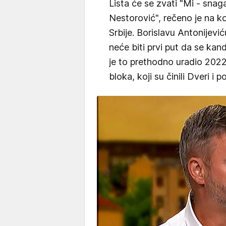
Lista će se zvati "Mi - snaga
Nestorović", rečeno je na ko
Srbije. Borislavu Antonijević
neće biti prvi put da se ka
je to prethodno uradio 202
bloka, koji su činili Dveri i