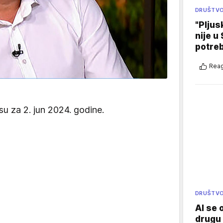
DRUŠTV
"Pljus
nije u 
potre
Reag
su za 2. jun 2024. godine.
DRUŠTV
AI se 
drugu 