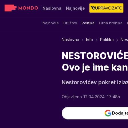
Naslovna
Najnovije
Najnovije
Društvo
Politika
Crna hronika
Sensa
Stvar ukusa
Yumama
Naslovna
Info
Politika
Nes
NESTOROVIĆEV
Ovo je ime ka
Nestorovićev pokret izlaz
Objavljeno 12.04.2024. 17:48h
Dodajt