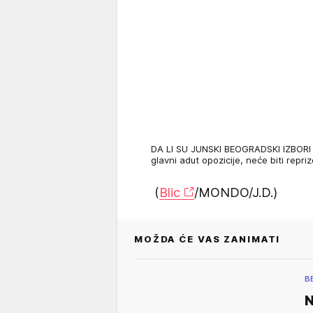
DA LI SU JUNSKI BEOGRADSKI IZBORI 
glavni adut opozicije, neće biti repr
(
Blic
/MONDO/J.D.)
MOŽDA ĆE VAS ZANIMATI
B
N