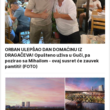
ORBAN ULEPŠAO DAN DOMAĆINU IZ
DRAGAČEVA! Opušteno uživa u Guči, pa
pozirao sa Mihailom - ovaj susret će zauvek
pamtiti! (FOTO)