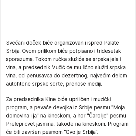
Svečani doček biće organizovan i ispred Palate
Srbija. Ovom prilikom biće potpisano i tridesetak
sporazuma. Tokom ručka služiće se srpska jela i
vina, a predsednik Vučić će mu lično služiti srpska
vina, od penusavca do dezertnog, najvećim delom
autohtone srpske sorte, prenose mediji.
Za predsednika Kine biće upriličen i muzički
program, a pevaće devojka iz Srbije pesmu "Moja
domovina i ja" na kineskom, a hor "Čarolije" pesmu
Prelepi cvet jasmina, takođe na kineskom. Program
će biti završen pesmom "Ovo je Srbija".