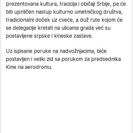
prezentovana kultura, tracicija i običaji Srbije, pa će
biti upriličen nastup kulturno umetničkog društva,
tradicionalni doček uz cveće, a duž rute kojom će
se delegacije kretati na ulicama grada već su
postavljene srpske i kineske zastave.
Uz ispisane poruke na nadvožnjacima, biće
postavljen i veliki zid sa porukom za predsednika
Kine na aerodromu.