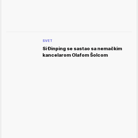
SVET
Si Đinping se sastao sa nemačkim
kancelarom Olafom Šolcom