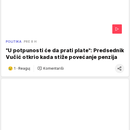
POLITIKA
PRE 8 H
"U potpunosti će da prati plate": Predsednik
Vučić otkrio kada stiže povećanje penzija
1
·
Reaguj
Komentariši