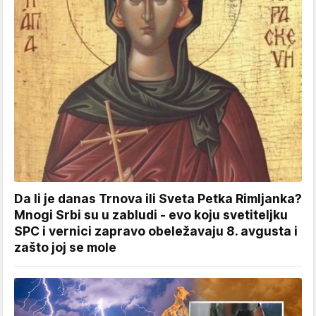
Da li je danas Trnova ili Sveta Petka Rimljanka?
Mnogi Srbi su u zabludi - evo koju svetiteljku
SPC i vernici zapravo obeležavaju 8. avgusta i
zašto joj se mole