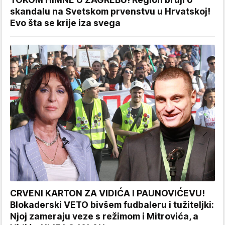
skandalu na Svetskom prvenstvu u Hrvatskoj!
Evo šta se krije iza svega
CRVENI KARTON ZA VIDIĆA I PAUNOVIĆEVU!
Blokaderski VETO bivšem fudbaleru i tužiteljki:
Njoj zameraju veze s režimom i Mitrovića, a