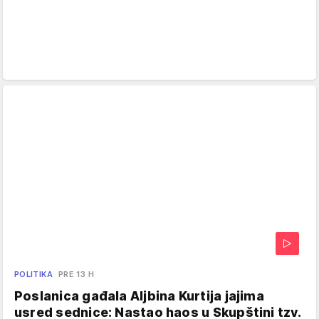
POLITIKA
PRE 13 H
Poslanica gađala Aljbina Kurtija jajima
usred sednice: Nastao haos u Skupštini tzv.