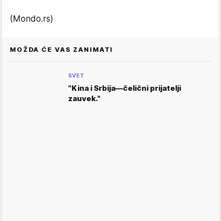
(Mondo.rs)
MOŽDA ĆE VAS ZANIMATI
SVET
"Kina i Srbija—čelični prijatelji
zauvek."