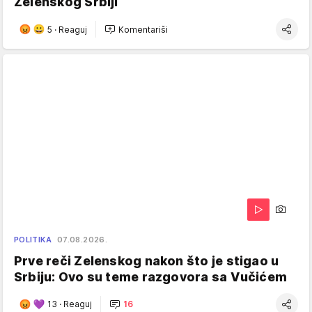
Zelenskog Srbiji
5
·
Reaguj
Komentariši
POLITIKA
07.08.2026.
Prve reči Zelenskog nakon što je stigao u
Srbiju: Ovo su teme razgovora sa Vučićem
13
·
Reaguj
16