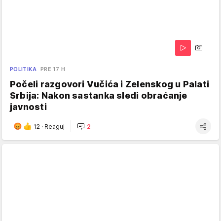
POLITIKA
PRE 17 H
Počeli razgovori Vučića i Zelenskog u Palati
Srbija: Nakon sastanka sledi obraćanje
javnosti
12
·
Reaguj
2