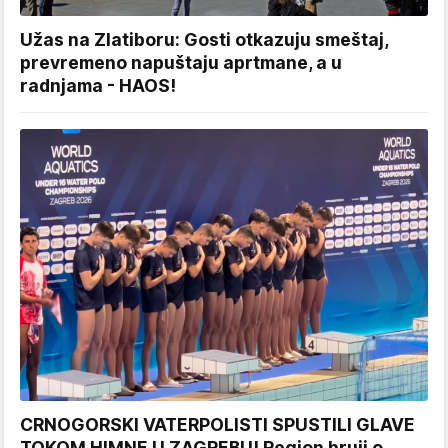
Užas na Zlatiboru: Gosti otkazuju smeštaj,
prevremeno napuštaju aprtmane, a u
radnjama - HAOS!
CRNOGORSKI VATERPOLISTI SPUSTILI GLAVE
TOKOM HIMNE U ZAGREBU! Region bruji o