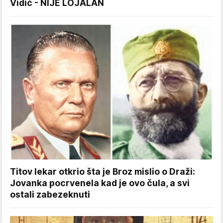
Vidić - NIJE LOJALAN
Titov lekar otkrio šta je Broz mislio o Draži:
Jovanka pocrvenela kad je ovo čula, a svi
ostali zabezeknuti