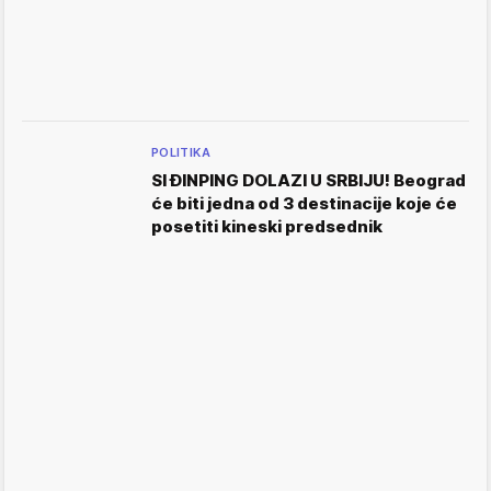
POLITIKA
SI ĐINPING DOLAZI U SRBIJU! Beograd
će biti jedna od 3 destinacije koje će
posetiti kineski predsednik