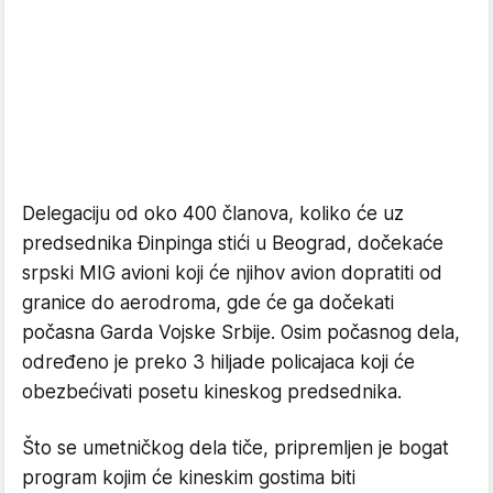
Delegaciju od oko 400 članova, koliko će uz
predsednika Đinpinga stići u Beograd, dočekaće
srpski MIG avioni koji će njihov avion dopratiti od
granice do aerodroma, gde će ga dočekati
počasna Garda Vojske Srbije. Osim počasnog dela,
određeno je preko 3 hiljade policajaca koji će
obezbećivati posetu kineskog predsednika.
Što se umetničkog dela tiče, pripremljen je bogat
program kojim će kineskim gostima biti