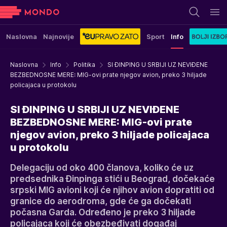
Naslovna
Najnovije
Sport
Info
Naslovna
Info
Politika
SI ĐINPING U SRBIJI UZ NEVIĐENE
BEZBEDNOSNE MERE: MIG-ovi prate njegov avion, preko 3 hiljade
policajaca u protokolu
SI ĐINPING U SRBIJI UZ NEVIĐENE
BEZBEDNOSNE MERE: MIG-ovi prate
njegov avion, preko 3 hiljade policajaca
u protokolu
Delegaciju od oko 400 članova, koliko će uz
predsednika Đinpinga stići u Beograd, dočekaće
srpski MIG avioni koji će njihov avion dopratiti od
granice do aerodroma, gde će ga dočekati
počasna Garda. Određeno je preko 3 hiljade
policajaca koji će obezbeđivati događaj