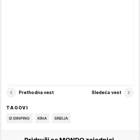
Prethodna vest
Sledeća vest
TAGOVI
SI ĐINPING
KINA
SRBIJA
Pridruži se MONDO zajednici.