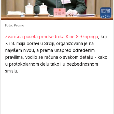
Foto: Promo
Zvanična poseta predsednika Kine Si Đinpinga
, koji
7. i 8. maja boravi u Srbiji, organizovana je na
najvišem nivou, a prema unapred određenim
pravilima, vodilo se računa o svakom detalju - kako
u protokolarnom delu tako i u bezbednosnom
smislu.