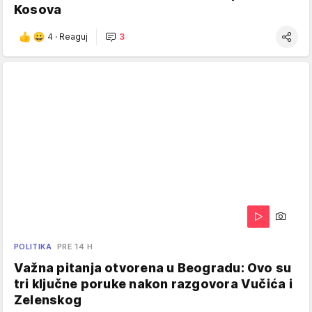
Kosova
4
·
Reaguj
3
POLITIKA
PRE 14 H
Važna pitanja otvorena u Beogradu: Ovo su
tri ključne poruke nakon razgovora Vučića i
Zelenskog