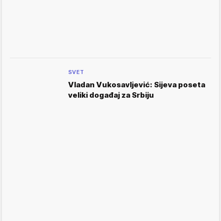
SVET
Vladan Vukosavljević: Sijeva poseta
veliki događaj za Srbiju