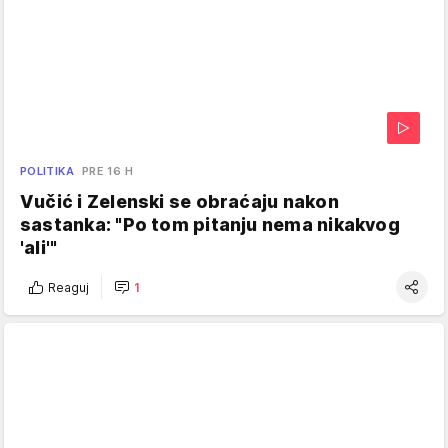
POLITIKA
PRE 16 H
Vučić i Zelenski se obraćaju nakon
sastanka: "Po tom pitanju nema nikakvog
'ali'"
Reaguj
1