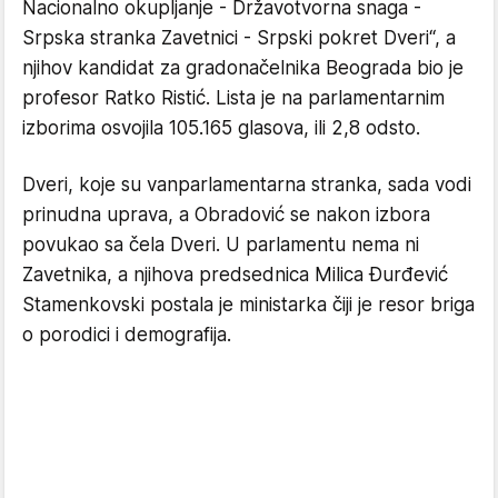
Nacionalno okupljanje - Državotvorna snaga -
Srpska stranka Zavetnici - Srpski pokret Dveri“, a
njihov kandidat za gradonačelnika Beograda bio je
profesor Ratko Ristić. Lista je na parlamentarnim
izborima osvojila 105.165 glasova, ili 2,8 odsto.
Dveri, koje su vanparlamentarna stranka, sada vodi
prinudna uprava, a Obradović se nakon izbora
povukao sa čela Dveri. U parlamentu nema ni
Zavetnika, a njihova predsednica Milica Đurđević
Stamenkovski postala je ministarka čiji je resor briga
o porodici i demografija.