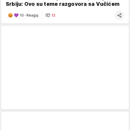
Srbiju: Ovo su teme razgovora sa Vučićem
10
·
Reaguj
12