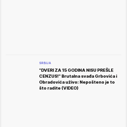
SRBIJA
"DVERI ZA 15 GODINA NISU PREŠLE
CENZUS!" Brutalna svađa Grbovića i
Obradovića uživo: Nepošteno je to
što radite (VIDEO)