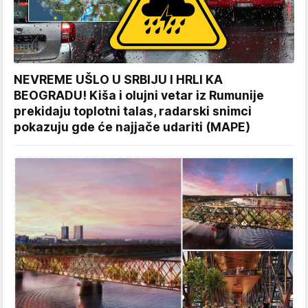
NEVREME UŠLO U SRBIJU I HRLI KA
BEOGRADU! Kiša i olujni vetar iz Rumunije
prekidaju toplotni talas, radarski snimci
pokazuju gde će najjače udariti (MAPE)