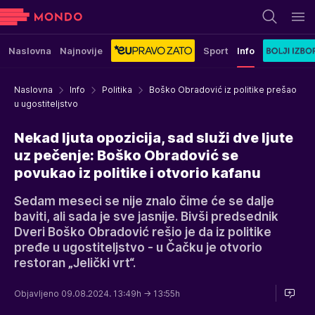
Naslovna
Najnovije
Sport
Info
Naslovna
Info
Politika
Boško Obradović iz politike prešao
u ugostiteljstvo
Nekad ljuta opozicija, sad služi dve ljute
uz pečenje: Boško Obradović se
povukao iz politike i otvorio kafanu
Sedam meseci se nije znalo čime će se dalje
baviti, ali sada je sve jasnije. Bivši predsednik
Dveri Boško Obradović rešio je da iz politike
pređe u ugostiteljstvo - u Čačku je otvorio
restoran „Jelički vrt“.
Objavljeno 09.08.2024. 13:49h
→ 13:55h