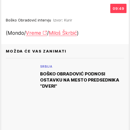
09:49
Boško Obradović intervju
Izvor: Kurir
(Mondo/
Vreme
/
Miloš Škrbić
)
MOŽDA ĆE VAS ZANIMATI
SRBIJA
BOŠKO OBRADOVIĆ PODNOSI
OSTAVKU NA MESTO PREDSEDNIKA
"DVERI"