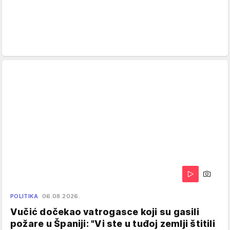
POLITIKA
06.08.2026.
Vučić dočekao vatrogasce koji su gasili
požare u Španiji: "Vi ste u tuđoj zemlji štitili