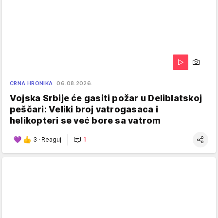
CRNA HRONIKA
06.08.2026.
Vojska Srbije će gasiti požar u Deliblatskoj
peščari: Veliki broj vatrogasaca i
helikopteri se već bore sa vatrom
3
·
Reaguj
1