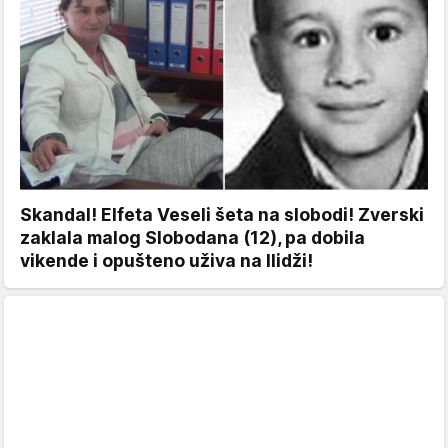
Skandal! Elfeta Veseli šeta na slobodi! Zverski
zaklala malog Slobodana (12), pa dobila
vikende i opušteno uživa na Ilidži!