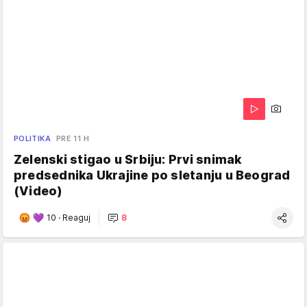
POLITIKA
PRE 11 H
Zelenski stigao u Srbiju: Prvi snimak
predsednika Ukrajine po sletanju u Beograd
(Video)
10
·
Reaguj
8