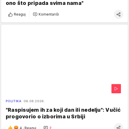
ono što pripada svima nama"
Reaguj
Komentariši
POLITIKA
06.08.2026.
"Raspisujem ih za koji dan ili nedelju": Vučić
progovorio o izborima u Srbiji
4
·
Reaguj
2