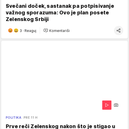
Svečani doček, sastanak pa potpisivanje
važnog sporazuma: Ovo je plan posete
Zelenskog Srbiji
3
·
Reaguj
Komentariši
POLITIKA
PRE 11 H
Prve reči Zelenskog nakon što je stigao u