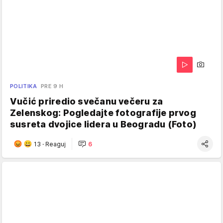
POLITIKA
PRE 9 H
Vučić priredio svečanu večeru za
Zelenskog: Pogledajte fotografije prvog
susreta dvojice lidera u Beogradu (Foto)
13
·
Reaguj
6