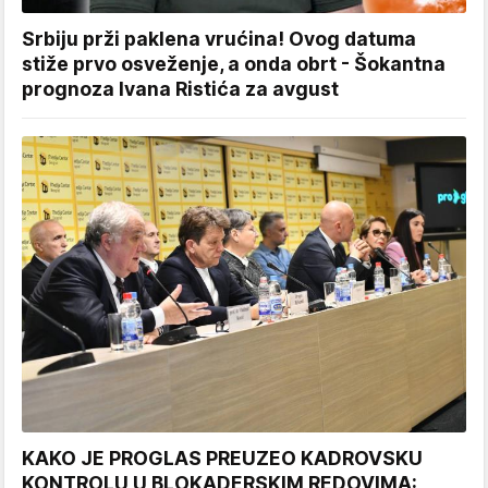
Srbiju prži paklena vrućina! Ovog datuma
stiže prvo osveženje, a onda obrt - Šokantna
prognoza Ivana Ristića za avgust
KAKO JE PROGLAS PREUZEO KADROVSKU
KONTROLU U BLOKADERSKIM REDOVIMA: