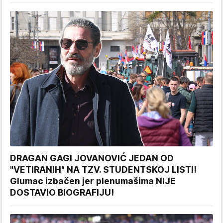
DRAGAN GAGI JOVANOVIĆ JEDAN OD
"VETIRANIH" NA TZV. STUDENTSKOJ LISTI!
Glumac izbačen jer plenumašima NIJE
DOSTAVIO BIOGRAFIJU!