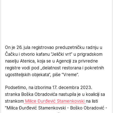
On je 26. jula registrovao preduzetničku radnju u
Čačku i otvorio kafanu "Jelički vrt“ u prigradskom
naselju Atenica, koja se u Agenciji za privredne
registre vodi pod „delatnost restorana i pokretnih
ugostiteljskih objekata“, piše "Vreme".
Podsetimo, na izborima 17. decembra 2023.
stranka Boška Obradovića nastupila je u koaliciji sa
strankom
Milice Đurđević Stamenkovski
na listi
"Milica Đurđević Stamenkovski - Boško Obradović -