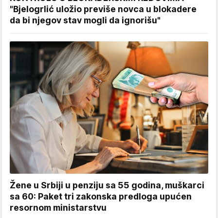
"Bjelogrlić uložio previše novca u blokadere
da bi njegov stav mogli da ignorišu"
Žene u Srbiji u penziju sa 55 godina, muškarci
sa 60: Paket tri zakonska predloga upućen
resornom ministarstvu