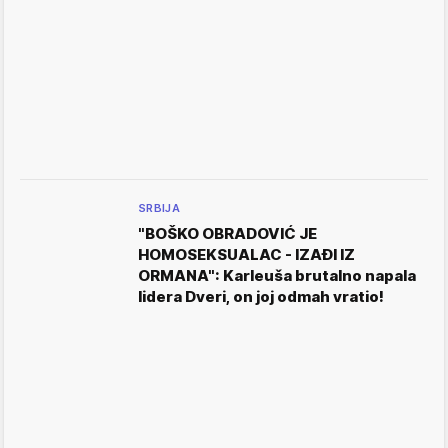
SRBIJA
"BOŠKO OBRADOVIĆ JE
HOMOSEKSUALAC - IZAĐI IZ
ORMANA": Karleuša brutalno napala
lidera Dveri, on joj odmah vratio!