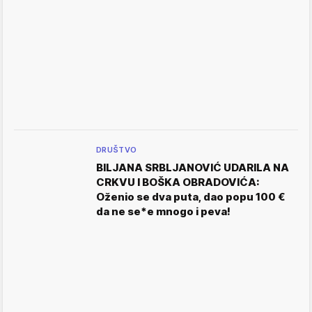
DRUŠTVO
BILJANA SRBLJANOVIĆ UDARILA NA
CRKVU I BOŠKA OBRADOVIĆA:
Oženio se dva puta, dao popu 100 €
da ne se*e mnogo i peva!