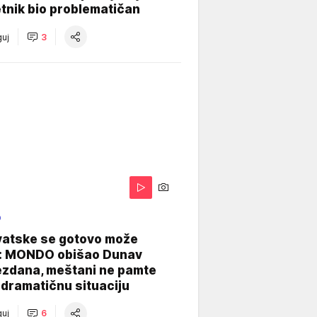
tnik bio problematičan
uj
3
O
vatske se gotovo može
: MONDO obišao Dunav
ezdana, meštani ne pamte
dramatičnu situaciju
uj
6