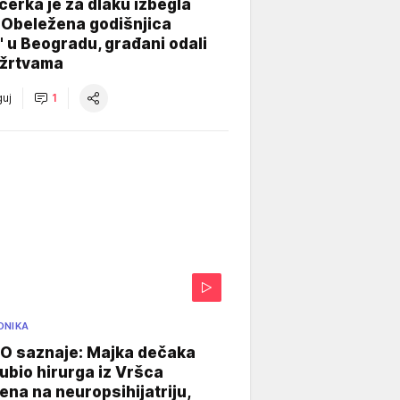
ćerka je za dlaku izbegla
 Obeležena godišnjica
" u Beogradu, građani odali
 žrtvama
uj
1
ONIKA
 saznaje: Majka dečaka
e ubio hirurga iz Vršca
na na neuropsihijatriju,