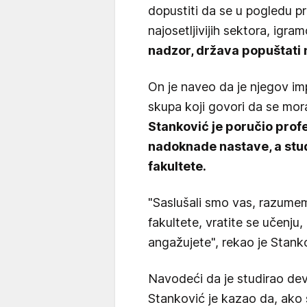
dopustiti da se u pogledu pr
najosetljivijih sektora, igr
nadzor, država popuštati
On je naveo da je njegov im
skupa koji govori da se mora
Stanković je poručio pro
nadoknade nastave, a stud
fakultete.
"Saslušali smo vas, razumem
fakultete, vratite se učenju
angažujete", rekao je Stank
Navodeći da je studirao dev
Stanković je kazao da, ako 