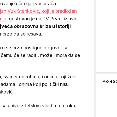
vanje učitelja i vaspitača
jan Vuk Stanković, koji je predložen
nja
, gostovao je na TV Prva i izjavio
jveća obrazovna kriza u istoriji
 brzo da se rešava.
iko se brzo postigne dogovor sa
 čemu će se raditi, može i mora da se
 svim studentima, i onima koji žele
MOND
adama i onima koji politički nisu
nković.
 sa univerzitetskim vlastima u toku,