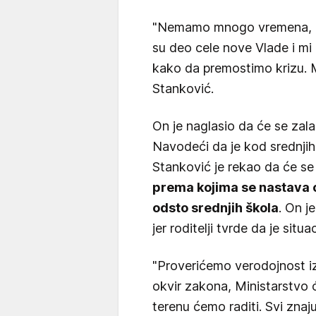
"Nemamo mnogo vremena, čet
su deo cele nove Vlade i mi
kako da premostimo krizu. M
Stanković.
On je naglasio da će se zala
Navodeći da je kod srednjih 
Stanković je rekao da će s
prema kojima se nastava 
odsto srednjih škola
. On j
jer roditelji tvrde da je situ
"Proverićemo verodojnost i
okvir zakona, Ministarstvo ć
terenu ćemo raditi. Svi znaju