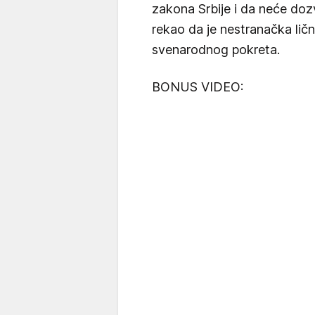
zakona Srbije i da neće dozvo
rekao da je nestranačka ličn
svenarodnog pokreta.
BONUS VIDEO: