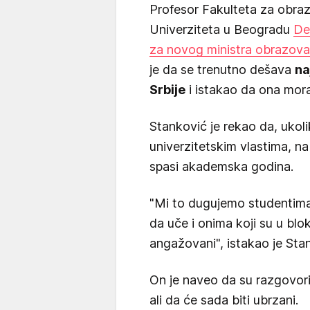
Profesor Fakulteta za obrazo
Univerziteta u Beogradu
De
za novog ministra obrazova
je da se trenutno dešava
na
Srbije
i istakao da ona mora
Stanković je rekao da, ukol
univerzitetskim vlastima, na
spasi akademska godina.
"Mi to dugujemo studentima,
da uče i onima koji su u blok
angažovani", istakao je Sta
On je naveo da su razgovori
ali da će sada biti ubrzani.