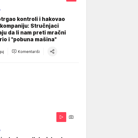
O
otrgao kontroli i hakovao
kompaniju: Stručnjaci
aju da li nam preti mračni
io i "pobuna mašina"
uj
Komentariši
O