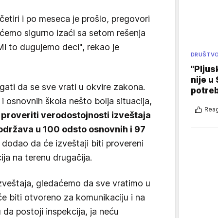
iri i po meseca je prošlo, pregovori
 ćemo sigurno izaći sa setom rešenja
i to dugujemo deci", rekao je
DRUŠTV
"Pljus
nije u 
gati da se sve vrati u okvire zakona.
potre
i osnovnih škola nešto bolja situacija,
Reag
e
proveriti verodostojnosti izveštaja
održava u 100 odsto osnovnih i 97
e dodao da će izveštaji biti provereni
acija na terenu drugačija.
zveštaja, gledaćemo da sve vratimo u
e biti otvoreno za komunikaciju i na
 da postoji inspekcija, ja neću