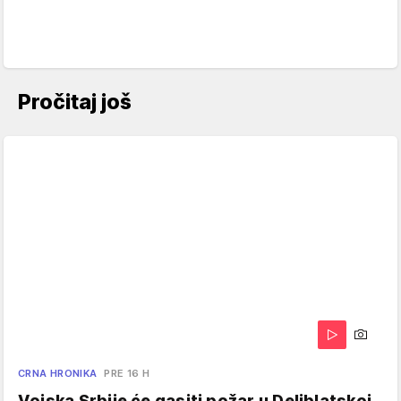
Pročitaj još
CRNA HRONIKA
PRE 16 H
Vojska Srbije će gasiti požar u Deliblatskoj