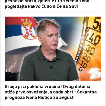
pešačkih staza, galerije i 19 zelenih zona -
pogledajte kakvo čudo niče na Savi
Srbiju prži paklena vrućina! Ovog datuma
stiže prvo osveženje, a onda obrt - Šokantna
prognoza Ivana Ristića za avgust