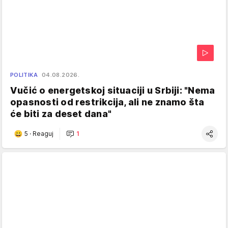
POLITIKA
04.08.2026.
Vučić o energetskoj situaciji u Srbiji: "Nema
opasnosti od restrikcija, ali ne znamo šta
će biti za deset dana"
5
·
Reaguj
1