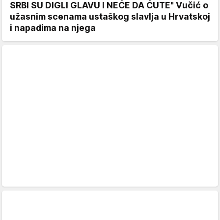
SRBI SU DIGLI GLAVU I NEĆE DA ĆUTE" Vučić o
užasnim scenama ustaškog slavlja u Hrvatskoj
i napadima na njega