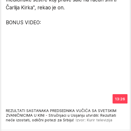
Čarlija Kirka", rekao je on.
BONUS VIDEO:
13:26
REZULTATI SASTANAKA PREDSEDNIKA VUČIĆA SA SVETSKIM
ZVANIČNICIMA U KINI - Stručnjaci u Usijanju utvrdili: Rezultati
neće izostati, odlični potezi za Srbiju!
Izvor: Kurir televizija