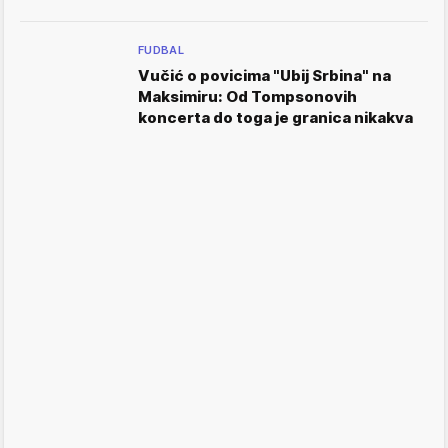
FUDBAL
Vučić o povicima "Ubij Srbina" na
Maksimiru: Od Tompsonovih
koncerta do toga je granica nikakva