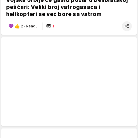
peščari: Veliki broj vatrogasaca i
helikopteri se već bore sa vatrom
2
·
Reaguj
1