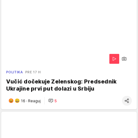
POLITIKA
PRE 17 H
Vučić dočekuje Zelenskog: Predsednik
Ukrajine prvi put dolazi u Srbiju
16
·
Reaguj
5