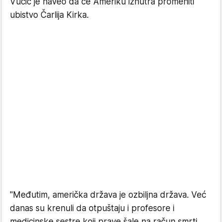
Vučić je naveo da će Ameriku iznutra promeniti
ubistvo Čarlija Kirka.
"Međutim, američka država je ozbiljna država. Već
danas su krenuli da otpuštaju i profesore i
medicinske sestre koji prave šale na račun smrti