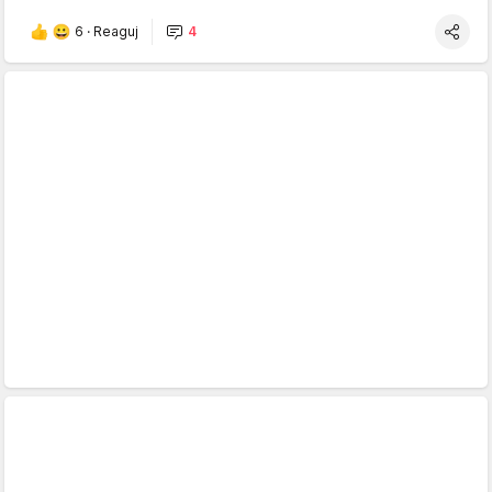
6
·
Reaguj
4