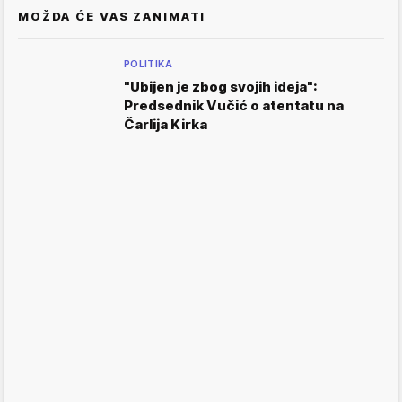
MOŽDA ĆE VAS ZANIMATI
POLITIKA
"Ubijen je zbog svojih ideja":
Predsednik Vučić o atentatu na
Čarlija Kirka