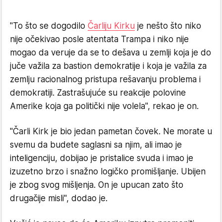
"To što se dogodilo
Čarliju Kirku
je nešto što niko
nije očekivao posle atentata Trampa i niko nije
mogao da veruje da se to dešava u zemlji koja je do
juče važila za bastion demokratije i koja je važila za
zemlju racionalnog pristupa rešavanju problema i
demokratiji. Zastrašujuće su reakcije polovine
Amerike koja ga politički nije volela", rekao je on.
"Čarli Kirk je bio jedan pametan čovek. Ne morate u
svemu da budete saglasni sa njim, ali imao je
inteligenciju, dobijao je pristalice svuda i imao je
izuzetno brzo i snažno logičko promišljanje. Ubijen
je zbog svog mišljenja. On je upucan zato što
drugačije misli", dodao je.