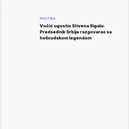
POLITIKA
Vučić ugostio Stivena Sigala:
Predsednik Srbije razgovarao sa
holivudskom legendom