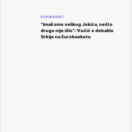
EUROBASKET
"Imali smo velikog Jokića, nešto
drugo nije išlo": Vučić o debaklu
Srbije na Eurobasketu