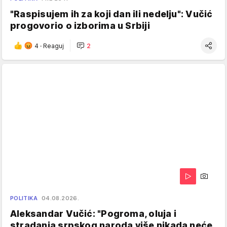
"Raspisujem ih za koji dan ili nedelju": Vučić
progovorio o izborima u Srbiji
4
·
Reaguj
2
POLITIKA
04.08.2026.
Aleksandar Vučić: "Pogroma, oluja i
stradanja srpskog naroda više nikada neće