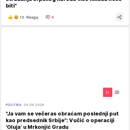
biti"
13
·
Reaguj
8
POLITIKA
04.08.2026.
"Ja vam se večeras obraćam poslednji put
kao predsednik Srbije": Vučić o operaciji
'Oluja' u Mrkonjić Gradu