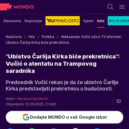
Naslovna
Najnovije
Sport
Info
Naslovna
Info
Politika
Aleksandar Vučić uživo TV Informer:
Ubistvo Čarlija Kirka biće prekretnica
"Ubistvo Čarlija Kirka biće prekretnica":
Vučić o atentatu na Trampovog
saradnika
Predsednik Vučić rekao je da će ubistvo Čarlija
Kirka predstavljati prekretnicu u budućnosti.
Autor:
Nevena Davidović
Objavljeno 12.09.2025. 21:42h
Dodajte MONDO u vaš Google izbor