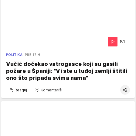
POLITIKA
PRE 17 H
Vučić dočekao vatrogasce koji su gasili
požare u Španiji: "Vi ste u tuđoj zemlji štitili
ono što pripada svima nama"
Reaguj
Komentariši