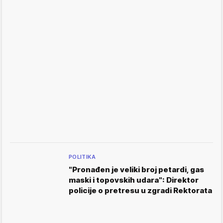
POLITIKA
"Pronađen je veliki broj petardi, gas
maski i topovskih udara": Direktor
policije o pretresu u zgradi Rektorata