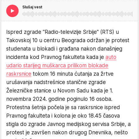
Slušaj vest
Ispred zgrade "Radio-televizije Srbije" (RTS) u
Takovskoj 10 u centru Beograda održan je protest
studenata u blokadi i građana nakon današnjeg
incidenta kod Pravnog fakulteta kada je
auto
udario starijeg muškarca prilikom blokade
raskrsnice
tokom 16 minuta ćutanja za žrtve
urušavanja nadstrešnice stanične zgrade
Železničke stanice u Novom Sadu kada je 1.
novembra 2024. godine poginulo 16 osoba.
Protestna šetnja počela je sa raskrsnice ispred
Pravnog fakulteta i kolona je oko 18.45 časova
stigla do zgrade Javnog medijskog servisa Srbije, a
protest je završen nakon drugog Dnevnika, nešto