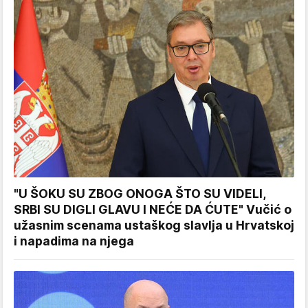
"U ŠOKU SU ZBOG ONOGA ŠTO SU VIDELI,
SRBI SU DIGLI GLAVU I NEĆE DA ĆUTE" Vučić o
užasnim scenama ustaškog slavlja u Hrvatskoj
i napadima na njega