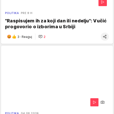
POLITIKA
PRE 9 H
"Raspisujem ih za koji dan ili nedelju": Vučić
progovorio o izborima u Srbiji
3
·
Reaguj
2
POLITIKA
04.08.2026.