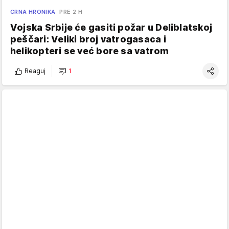
CRNA HRONIKA
PRE 2 H
Vojska Srbije će gasiti požar u Deliblatskoj
peščari: Veliki broj vatrogasaca i
helikopteri se već bore sa vatrom
Reaguj
1