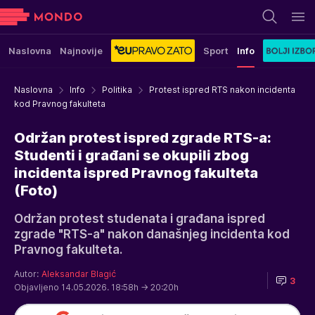
Naslovna
Najnovije
Sport
Info
Naslovna
Info
Politika
Protest ispred RTS nakon incidenta
kod Pravnog fakulteta
Održan protest ispred zgrade RTS-a:
Studenti i građani se okupili zbog
incidenta ispred Pravnog fakulteta
(Foto)
Održan protest studenata i građana ispred
zgrade "RTS-a" nakon današnjeg incidenta kod
Pravnog fakulteta.
Autor:
Aleksandar Blagić
3
Objavljeno 14.05.2026. 18:58h
→ 20:20h