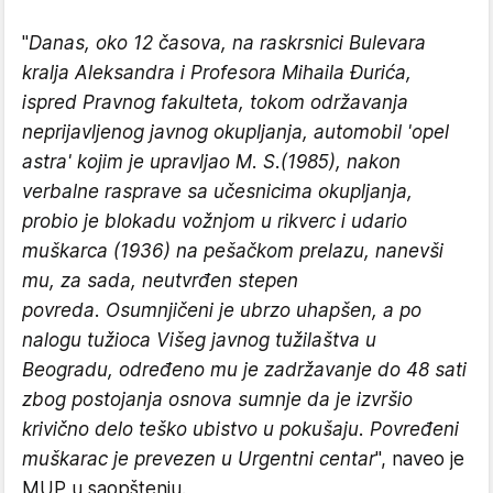
"
Danas, oko 12 časova, na raskrsnici Bulevara
kralja Aleksandra i Profesora Mihaila Đurića,
ispred Pravnog fakulteta, tokom održavanja
neprijavljenog javnog okupljanja, automobil 'opel
astra' kojim je upravljao M. S.(1985), nakon
verbalne rasprave sa učesnicima okupljanja,
probio je blokadu vožnjom u rikverc i udario
muškarca (1936) na pešačkom prelazu, nanevši
mu, za sada, neutvrđen stepen
povreda. Osumnjičeni je ubrzo uhapšen, a po
nalogu tužioca Višeg javnog tužilaštva u
Beogradu, određeno mu je zadržavanje do 48 sati
zbog postojanja osnova sumnje da je izvršio
krivično delo teško ubistvo u pokušaju. Povređeni
muškarac je prevezen u Urgentni centar
", naveo je
MUP u saopštenju.