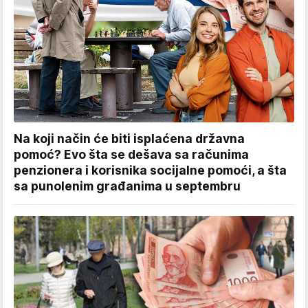
Na koji način će biti isplaćena državna
pomoć? Evo šta se dešava sa računima
penzionera i korisnika socijalne pomoći, a šta
sa punolenim građanima u septembru