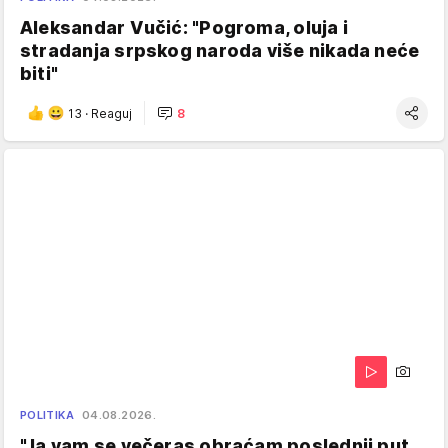
Aleksandar Vučić: "Pogroma, oluja i
stradanja srpskog naroda više nikada neće
biti"
13
·
Reaguj
8
POLITIKA
04.08.2026.
"Ja vam se večeras obraćam poslednji put