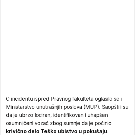
O incidentu ispred Pravnog fakulteta oglasilo se i
Ministarstvo unutrašnjih poslova (MUP). Saopštili su
da je ubrzo lociran, identifikovan i uhapšen
osumnjičeni vozač zbog sumnje da je počinio
krivično delo Teško ubistvo u pokušaju
.