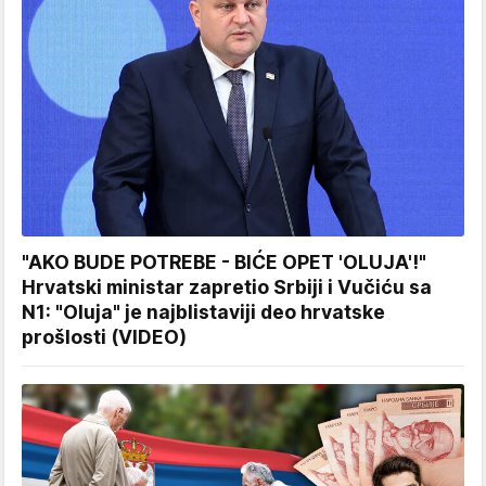
"AKO BUDE POTREBE - BIĆE OPET 'OLUJA'!"
Hrvatski ministar zapretio Srbiji i Vučiću sa
N1: "Oluja" je najblistaviji deo hrvatske
prošlosti (VIDEO)