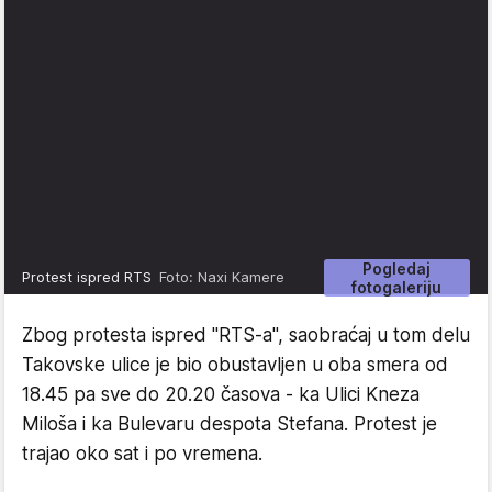
Pogledaj
Protest ispred RTS
Foto: Naxi Kamere
fotogaleriju
Zbog protesta ispred "RTS-a", saobraćaj u tom delu
Takovske ulice je bio obustavljen u oba smera od
18.45 pa sve do 20.20 časova - ka Ulici Kneza
Miloša i ka Bulevaru despota Stefana. Protest je
trajao oko sat i po vremena.