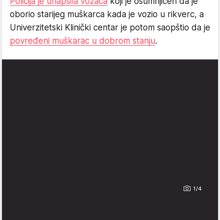
Policija je uhapsila vozača
koji je osumnjičen da je
oborio starijeg muškarca kada je vozio u rikverc, a
Univerzitetski Klinički centar je potom saopštio da je
povređeni muškarac u dobrom stanju
.
1/4