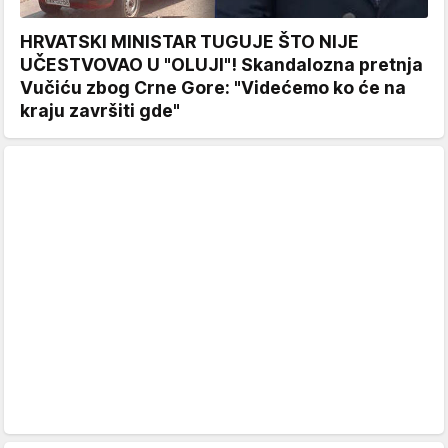
HRVATSKI MINISTAR TUGUJE ŠTO NIJE
UČESTVOVAO U "OLUJI"! Skandalozna pretnja
Vučiću zbog Crne Gore: "Videćemo ko će na
kraju završiti gde"