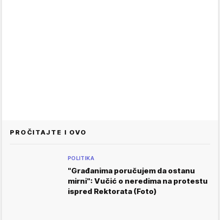
PROČITAJTE I OVO
POLITIKA
"Građanima poručujem da ostanu
mirni": Vučić o neredima na protestu
ispred Rektorata (Foto)