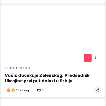
POLITIKA
PRE 3 H
Vučić dočekuje Zelenskog: Predsednik
Ukrajine prvi put dolazi u Srbiju
13
·
Reaguj
5