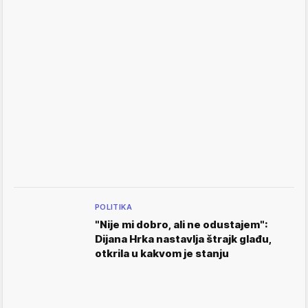
POLITIKA
"Nije mi dobro, ali ne odustajem":
Dijana Hrka nastavlja štrajk glađu,
otkrila u kakvom je stanju