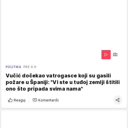
POLITIKA
PRE 4 H
Vučić dočekao vatrogasce koji su gasili
požare u Španiji: "Vi ste u tuđoj zemlji štitili
ono što pripada svima nama"
Reaguj
Komentariši