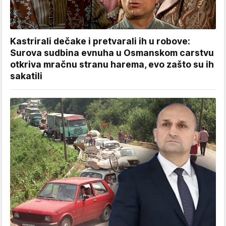
Kastrirali dečake i pretvarali ih u robove:
Surova sudbina evnuha u Osmanskom carstvu
otkriva mračnu stranu harema, evo zašto su ih
sakatili