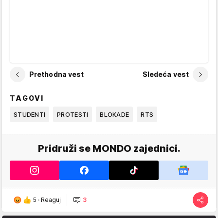
Prethodna vest
Sledeća vest
TAGOVI
STUDENTI
PROTESTI
BLOKADE
RTS
Pridruži se MONDO zajednici.
5
·
Reaguj
3