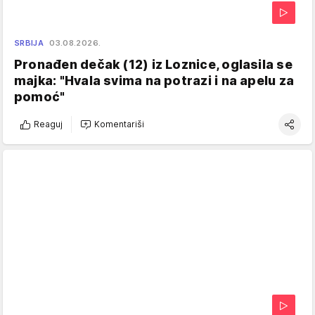
SRBIJA
03.08.2026.
Pronađen dečak (12) iz Loznice, oglasila se
majka: "Hvala svima na potrazi i na apelu za
pomoć"
Reaguj
Komentariši