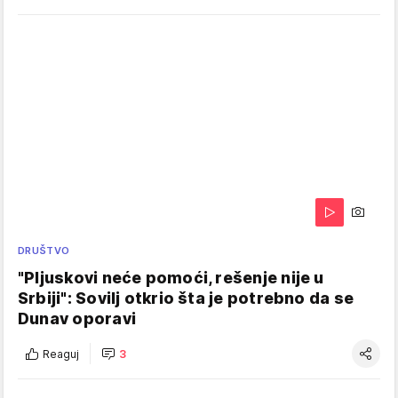
DRUŠTVO
"Pljuskovi neće pomoći, rešenje nije u
Srbiji": Sovilj otkrio šta je potrebno da se
Dunav oporavi
Reaguj
3