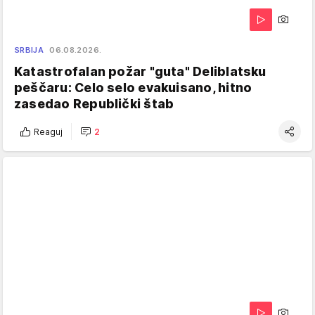
SRBIJA
06.08.2026.
Katastrofalan požar "guta" Deliblatsku
peščaru: Celo selo evakuisano, hitno
zasedao Republički štab
Reaguj
2