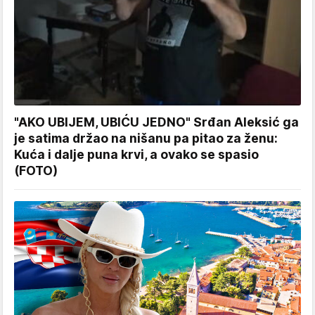
"AKO UBIJEM, UBIĆU JEDNO" Srđan Aleksić ga
je satima držao na nišanu pa pitao za ženu:
Kuća i dalje puna krvi, a ovako se spasio
(FOTO)