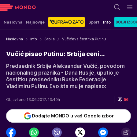
Naslovna
Najnovije
Sport
Info
Naslovna
Info
Srbija
Vučićeva čestitka Putinu
Vučić pisao Putinu: Srbija ceni...
Predsednik Srbije Aleksandar Vučić, povodom
nacionalnog praznika - Dana Rusije, uputio je
čestitku predsedniku Ruske Federacije
Vladimiru Putinu. Evo šta mu je napisao:
Objavljeno 13.06.2017. 13:40h
56
Dodajte MONDO u vaš Google izbor