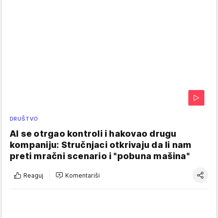
DRUŠTVO
AI se otrgao kontroli i hakovao drugu
kompaniju: Stručnjaci otkrivaju da li nam
preti mračni scenario i "pobuna mašina"
Reaguj
Komentariši