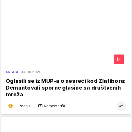
SRBIJA
04.08.2026.
Oglasili se iz MUP-a o nesreći kod Zlatibora:
Demantovali sporne glasine sa društvenih
mreža
1
·
Reaguj
Komentariši