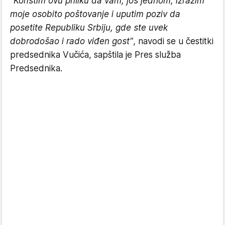
"Koristim ovu priliku da vam, još jednom, izrazim
moje osobito poštovanje i uputim poziv da
posetite Republiku Srbiju, gde ste uvek
dobrodošao i rado viđen gost"
, navodi se u čestitki
predsednika Vučića, sapštila je Pres služba
Predsednika.