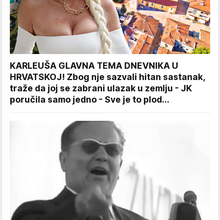
KARLEUŠA GLAVNA TEMA DNEVNIKA U
HRVATSKOJ! Zbog nje sazvali hitan sastanak,
traže da joj se zabrani ulazak u zemlju - JK
poručila samo jedno - Sve je to plod...