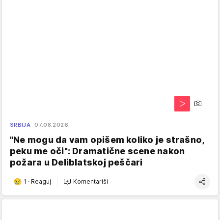
SRBIJA
07.08.2026.
"Ne mogu da vam opišem koliko je strašno,
peku me oči": Dramatične scene nakon
požara u Deliblatskoj peščari
1
·
Reaguj
Komentariši