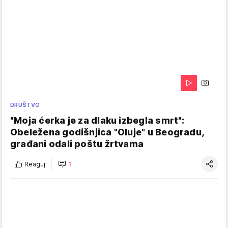
DRUŠTVO
"Moja ćerka je za dlaku izbegla smrt":
Obeležena godišnjica "Oluje" u Beogradu,
građani odali poštu žrtvama
Reaguj
1