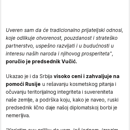
Uveren sam da će tradicionalno prijateljski odnosi,
koje odlikuje otvorenost, pouzdanost i strateško
partnerstvo, uspešno razvijati i u budućnosti u
interesu naših naroda i njihovog prosperiteta"
,
poručio je predsednik Vučić.
Ukazao je i da Srbija
visoko ceni i zahvaljuje na
pomoći Rusije
u rešavanju kosmetskog pitanja i
očuvanju teritorijalnog integriteta i suvereniteta
naše zemlje, a podrška koju, kako je naveo, ruski
predsednik lično daje našoj diplomatskoj borbi je
nemerljiva.