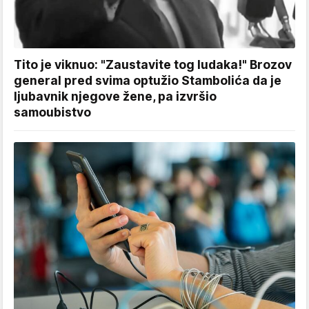
Tito je viknuo: "Zaustavite tog ludaka!" Brozov
general pred svima optužio Stambolića da je
ljubavnik njegove žene, pa izvršio
samoubistvo