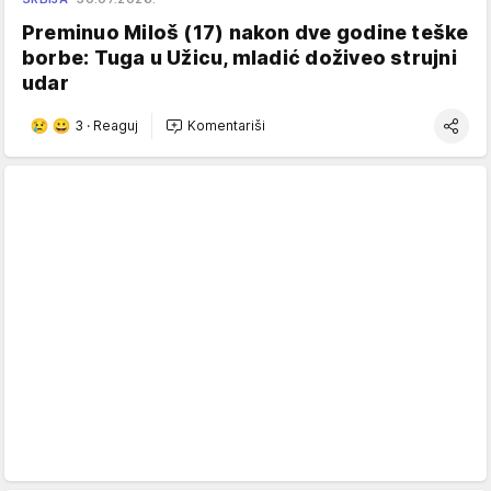
Preminuo Miloš (17) nakon dve godine teške
borbe: Tuga u Užicu, mladić doživeo strujni
udar
3
·
Reaguj
Komentariši