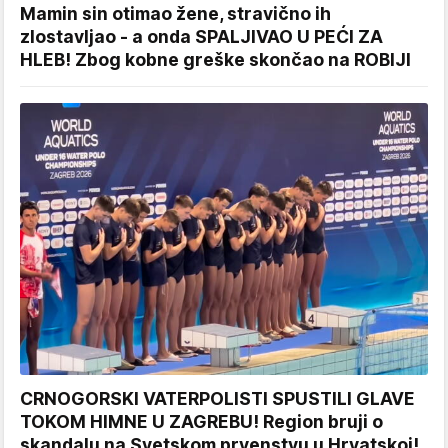
Mamin sin otimao žene, stravično ih
zlostavljao - a onda SPALJIVAO U PEĆI ZA
HLEB! Zbog kobne greške skončao na ROBIJI
CRNOGORSKI VATERPOLISTI SPUSTILI GLAVE
TOKOM HIMNE U ZAGREBU! Region bruji o
skandalu na Svetskom prvenstvu u Hrvatskoj!