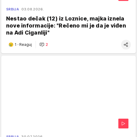
SRBIJA
03.08.2026.
Nestao dečak (12) iz Loznice, majka iznela
nove informacije: "Rečeno mi je da je viđen
na Adi Ciganliji"
1
·
Reaguj
2
SRBIJA
30.07.2026.