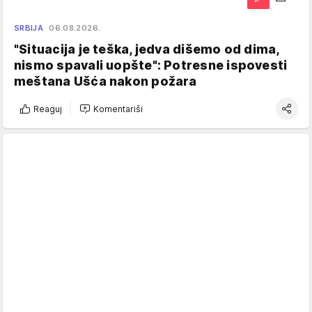
SRBIJA
06.08.2026.
"Situacija je teška, jedva dišemo od dima,
nismo spavali uopšte": Potresne ispovesti
meštana Ušća nakon požara
Reaguj
Komentariši