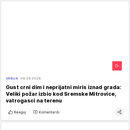
SRBIJA
06.08.2026.
Gust crni dim i neprijatni miris iznad grada:
Veliki požar izbio kod Sremske Mitrovice,
vatrogasci na terenu
Reaguj
Komentariši