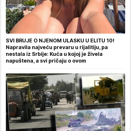
SVI BRUJE O NJENOM ULASKU U ELITU 10!
Napravila najveću prevaru u rijalitiju, pa
nestala iz Srbije: Kuća u kojoj je živela
napuštena, a svi pričaju o ovom