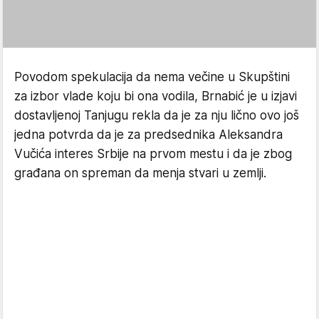
Povodom spekulacija da nema večine u Skupštini
za izbor vlade koju bi ona vodila, Brnabić je u izjavi
dostavljenoj Tanjugu rekla da je za nju lično ovo još
jedna potvrda da je za predsednika Aleksandra
Vučića interes Srbije na prvom mestu i da je zbog
građana on spreman da menja stvari u zemlji.