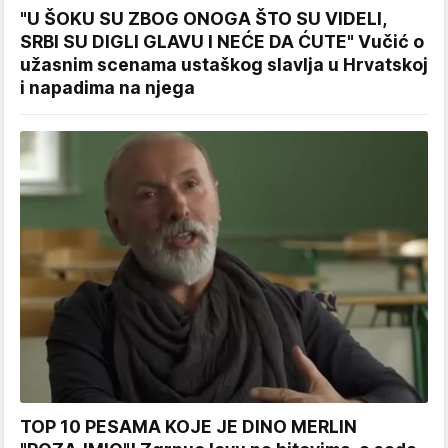
"U ŠOKU SU ZBOG ONOGA ŠTO SU VIDELI,
SRBI SU DIGLI GLAVU I NEĆE DA ĆUTE" Vučić o
užasnim scenama ustaškog slavlja u Hrvatskoj
i napadima na njega
TOP 10 PESAMA KOJE JE DINO MERLIN