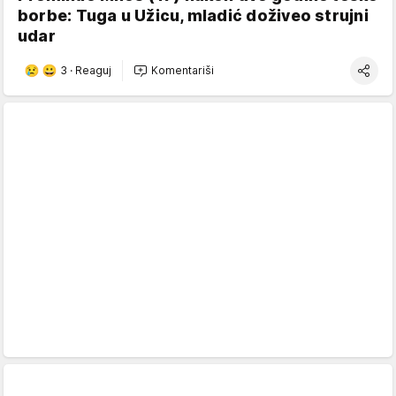
borbe: Tuga u Užicu, mladić doživeo strujni
udar
3
·
Reaguj
Komentariši