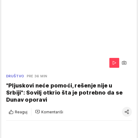
DRUŠTVO
PRE 36 MIN
"Pljuskovi neće pomoći, rešenje nije u
Srbiji": Sovilj otkrio šta je potrebno da se
Dunav oporavi
Reaguj
Komentariši