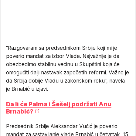
"Razgovaram sa predsednikom Srbije koji mi je
poverio mandat za izbor Vlade. Najvažnije je da
obezbedimo stabilnu većinu u Skupštini koja će
omogućiti dalji nastavak započetih reformi. Važno je
da Srbija dobije Vladu u zakonskom roku", navela
je Brnabić u izjavi.
Da li će Palma i Šešelj podržati Anu
Brnabić?
Predsednik Srbije Aleksandar
Vučić je
poverio
mandat za sastavljanje vlade Brnabić u četvrtak, 15.