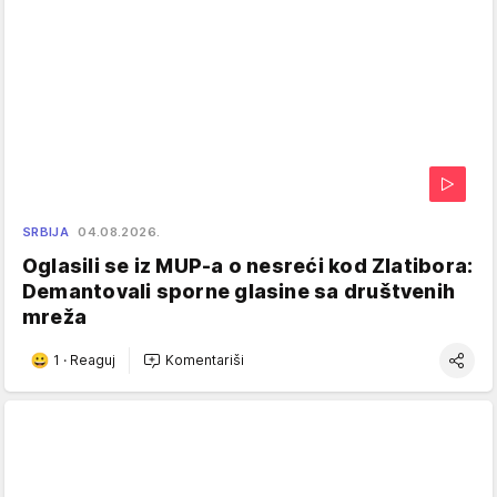
SRBIJA
04.08.2026.
Oglasili se iz MUP-a o nesreći kod Zlatibora:
Demantovali sporne glasine sa društvenih
mreža
1
·
Reaguj
Komentariši