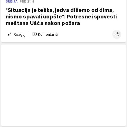
SRBIJA
PRE 21 H
"Situacija je teška, jedva dišemo od dima,
nismo spavali uopšte": Potresne ispovesti
meštana Ušća nakon požara
Reaguj
Komentariši