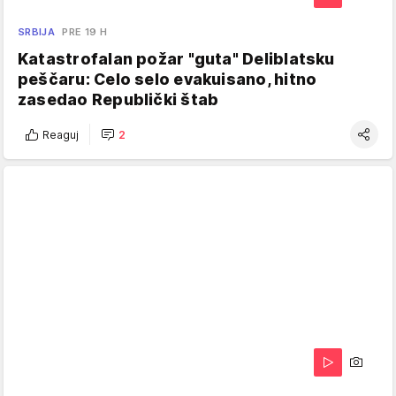
SRBIJA
PRE 19 H
Katastrofalan požar "guta" Deliblatsku
peščaru: Celo selo evakuisano, hitno
zasedao Republički štab
Reaguj
2