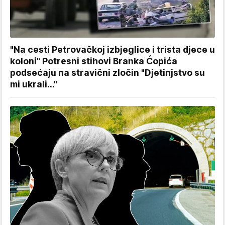
"Na cesti Petrovačkoj izbjeglice i trista djece u
koloni" Potresni stihovi Branka Ćopića
podsećaju na stravični zločin "Djetinjstvo su
mi ukrali..."