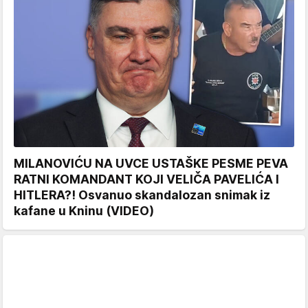
MILANOVIĆU NA UVCE USTAŠKE PESME PEVA
RATNI KOMANDANT KOJI VELIČA PAVELIĆA I
HITLERA?! Osvanuo skandalozan snimak iz
kafane u Kninu (VIDEO)