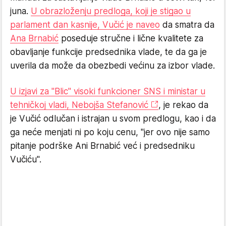
juna.
U
obrazloženju predloga, koji je stigao u
parlament
dan kasnije
,
Vučić je
naveo
da smatra
da
Ana Brnabić
poseduje stručne i lične kvalitete za
obavljanje funkcije predsednika vlade, te da ga je
uverila da može da obezbedi većinu za izbor vlade.
U izjavi za "Blic" visoki funkcioner SNS i ministar u
tehničkoj vladi, Nebojša Stefanović
, je rekao da
je Vučić odlučan i istrajan u svom predlogu, kao i da
ga neće menjati ni po koju cenu, "jer ovo nije samo
pitanje podrške Ani Brnabić već i predsedniku
Vučiću".