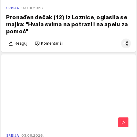
SRBIJA
03.08.2026.
Pronađen dečak (12) iz Loznice, oglasila se
majka: "Hvala svima na potrazi i na apelu za
pomoć"
Reaguj
Komentariši
SRBIJA
03.08.2026.