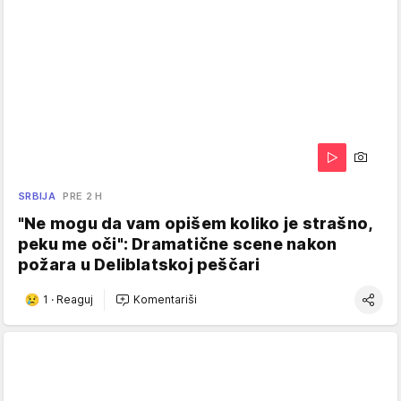
SRBIJA
PRE 2 H
"Ne mogu da vam opišem koliko je strašno,
peku me oči": Dramatične scene nakon
požara u Deliblatskoj peščari
1
·
Reaguj
Komentariši