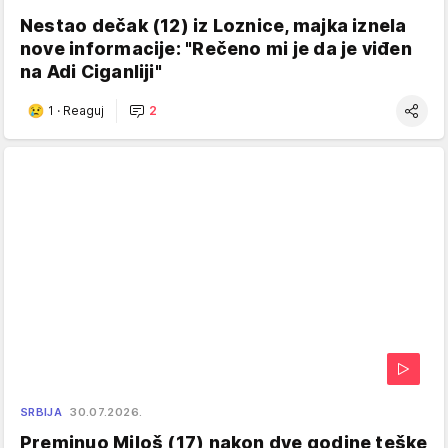
Nestao dečak (12) iz Loznice, majka iznela
nove informacije: "Rečeno mi je da je viđen
na Adi Ciganliji"
1
·
Reaguj
2
SRBIJA
30.07.2026.
Preminuo Miloš (17) nakon dve godine teške