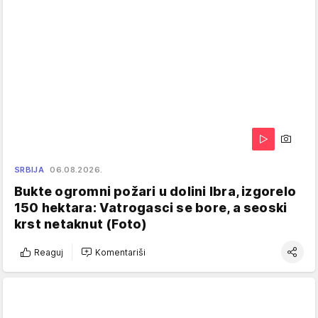
SRBIJA
06.08.2026.
Bukte ogromni požari u dolini Ibra, izgorelo
150 hektara: Vatrogasci se bore, a seoski
krst netaknut (Foto)
Reaguj
Komentariši