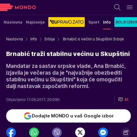
Naslovna
Najnovije
Sport
Info
Naslovna
Info
Srbija
Brnabić o većini u Skupštini Srbije
Brnabić traži stabilnu većinu u Skupštini
Mandatar za sastav srpske vlade, Ana Brnabić,
izjavila je večeras da je "najvažnije obezbediti
stabilnu većinu u Skupštini" koja će omogućiti
dalji nastavak započetih reformi.
Objavljeno 17.06.2017. 20:09h
41
Dodajte MONDO u vaš Google izbor