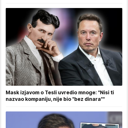
Mask izjavom o Tesli uvredio mnoge: "Nisi ti
nazvao kompaniju, nije bio "bez dinara""