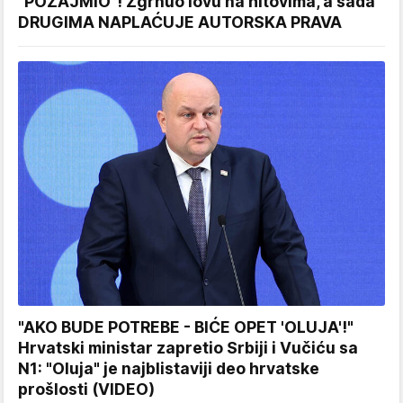
"POZAJMIO"! Zgrnuo lovu na hitovima, a sada
DRUGIMA NAPLAĆUJE AUTORSKA PRAVA
"AKO BUDE POTREBE - BIĆE OPET 'OLUJA'!"
Hrvatski ministar zapretio Srbiji i Vučiću sa
N1: "Oluja" je najblistaviji deo hrvatske
prošlosti (VIDEO)