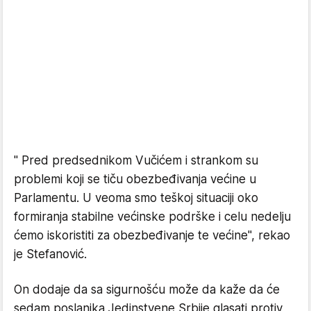
" Pred predsednikom Vučićem i strankom su
problemi koji se tiču obezbeđivanja većine u
Parlamentu. U veoma smo teškoj situaciji oko
formiranja stabilne većinske podrške i celu nedelju
ćemo iskoristiti za obezbeđivanje te većine", rekao
je Stefanović.
On dodaje da sa sigurnošću može da kaže da će
sedam poslanika Jedinstvene Srbije glasati protiv,