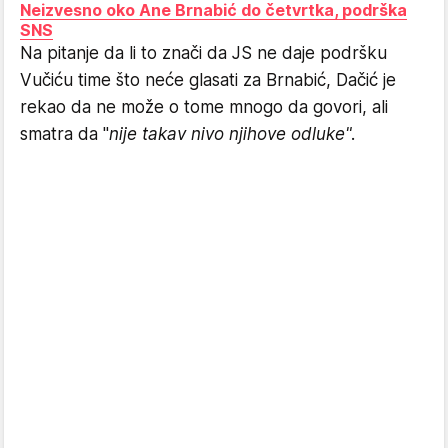
Neizvesno oko Ane Brnabić do četvrtka, podrška
SNS
Na pitanje da li to znači da JS ne daje podršku
Vučiću time što neće glasati za Brnabić, Dačić je
rekao da ne može o tome mnogo da govori, ali
smatra da "
nije takav nivo njihove odluke".