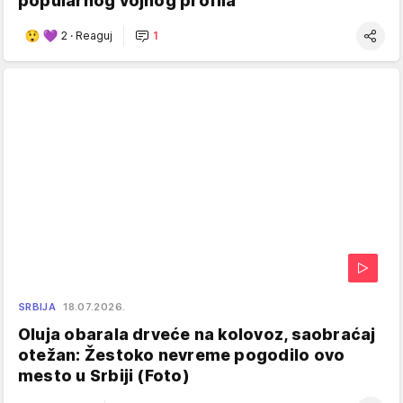
popularnog vojnog profila
2
·
Reaguj
1
SRBIJA
18.07.2026.
Oluja obarala drveće na kolovoz, saobraćaj
otežan: Žestoko nevreme pogodilo ovo
mesto u Srbiji (Foto)