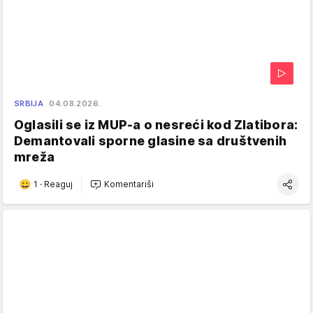
SRBIJA
04.08.2026.
Oglasili se iz MUP-a o nesreći kod Zlatibora:
Demantovali sporne glasine sa društvenih
mreža
1
·
Reaguj
Komentariši