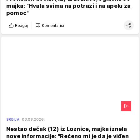
majka: "Hvala svima na potrazi i na apelu za
pomoć"
Reaguj
Komentariši
SRBIJA
03.08.2026.
Nestao dečak (12) iz Loznice, majka iznela
nove informacije: "Rečeno mi je da je viđen