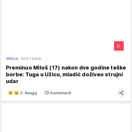
SRBIJA
30.07.2026.
Preminuo Miloš (17) nakon dve godine teške
borbe: Tuga u Užicu, mladić doživeo strujni
udar
3
·
Reaguj
Komentariši