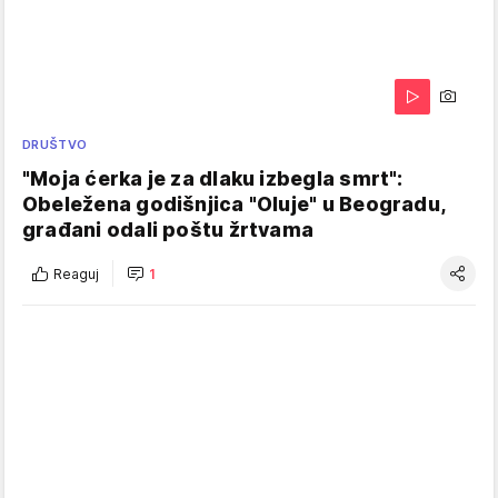
DRUŠTVO
"Moja ćerka je za dlaku izbegla smrt":
Obeležena godišnjica "Oluje" u Beogradu,
građani odali poštu žrtvama
Reaguj
1