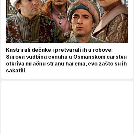
Kastrirali dečake i pretvarali ih u robove:
Surova sudbina evnuha u Osmanskom carstvu
otkriva mračnu stranu harema, evo zašto su ih
sakatili