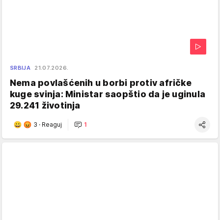
SRBIJA
21.07.2026.
Nema povlašćenih u borbi protiv afričke
kuge svinja: Ministar saopštio da je uginula
29.241 životinja
3
·
Reaguj
1