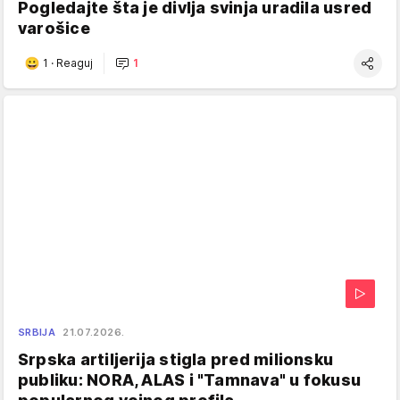
Pogledajte šta je divlja svinja uradila usred
varošice
1
·
Reaguj
1
SRBIJA
21.07.2026.
Srpska artiljerija stigla pred milionsku
publiku: NORA, ALAS i "Tamnava" u fokusu