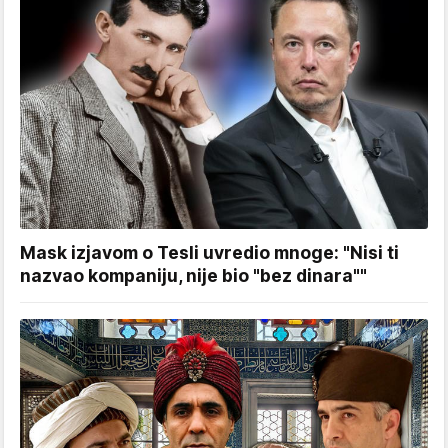
Mask izjavom o Tesli uvredio mnoge: "Nisi ti
nazvao kompaniju, nije bio "bez dinara""