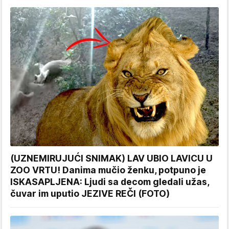
(UZNEMIRUJUĆI SNIMAK) LAV UBIO LAVICU U
ZOO VRTU! Danima mučio ženku, potpuno je
ISKASAPLJENA: Ljudi sa decom gledali užas,
čuvar im uputio JEZIVE REČI (FOTO)