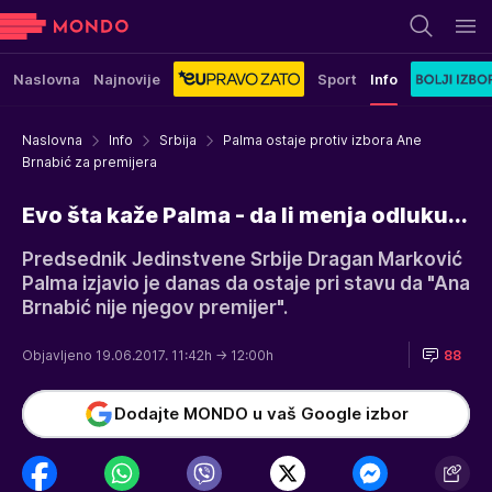
Naslovna
Najnovije
Sport
Info
Naslovna
Info
Srbija
Palma ostaje protiv izbora Ane
Brnabić za premijera
Evo šta kaže Palma - da li menja odluku...
Predsednik Jedinstvene Srbije Dragan Marković
Palma izjavio je danas da ostaje pri stavu da "Ana
Brnabić nije njegov premijer".
Objavljeno 19.06.2017. 11:42h
→ 12:00h
88
Dodajte MONDO u vaš Google izbor