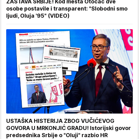
ZASTAVA SRBIJE! Kod mesta Otočac dve
osobe postavile i transparent: "Slobodni smo
ljudi, Oluja '95" (VIDEO)
USTAŠKA HISTERIJA ZBOG VUČIĆEVOG
GOVORA U MRKONJIĆ GRADU! Istorijski govor
predsednika Srbije o "Oluji" razbio HR