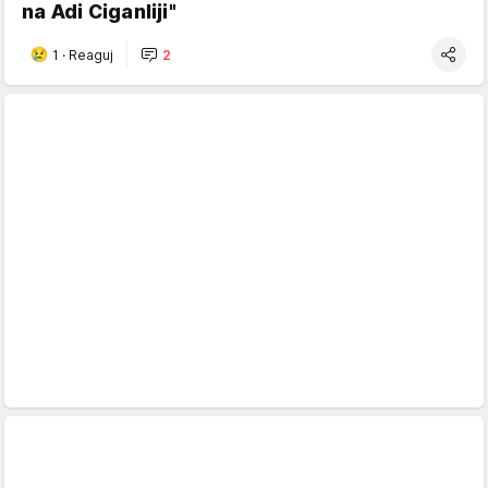
na Adi Ciganliji"
1
·
Reaguj
2