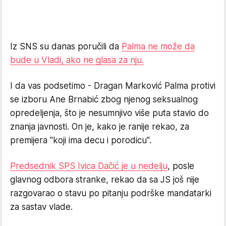
Iz SNS su danas poručili da
Palma ne može da
bude u Vladi, ako ne glasa za nju.
I da vas podsetimo - Dragan Marković Palma protivi
se izboru Ane Brnabić zbog njenog seksualnog
opredeljenja, što je nesumnjivo više puta stavio do
znanja javnosti. On je, kako je ranije rekao, za
premijera "koji ima decu i porodicu".
Predsednik SPS Ivica Dačić je u nedelju
, posle
glavnog odbora stranke, rekao da sa JS još nije
razgovarao o stavu po pitanju podrške mandatarki
za sastav vlade.