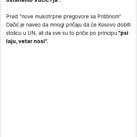
ostanemo Vučić i ja".
Pred "nove mukotrpne pregovore sa Prištinom"
Dačić je naveo da mnogi pričaju da će Kosovo dobiti
stolicu u UN, ali da sve su to priče po principu
"psi
laju, vetar nosi".