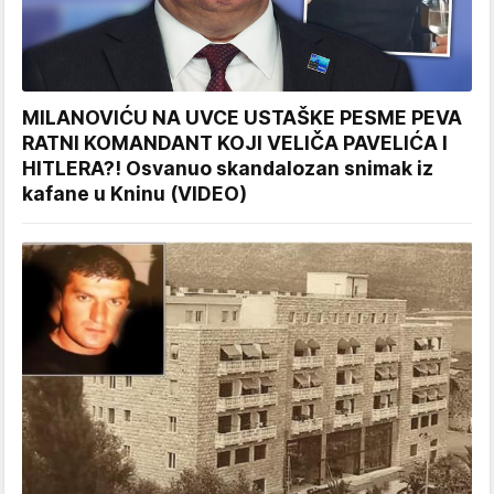
MILANOVIĆU NA UVCE USTAŠKE PESME PEVA
RATNI KOMANDANT KOJI VELIČA PAVELIĆA I
HITLERA?! Osvanuo skandalozan snimak iz
kafane u Kninu (VIDEO)