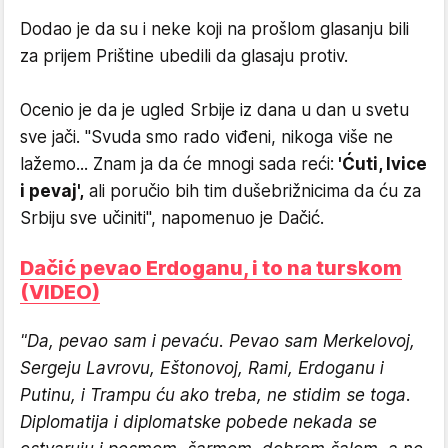
Dodao je da su i neke koji na prošlom glasanju bili
za prijem Prištine ubedili da glasaju protiv.
Ocenio je da je ugled Srbije iz dana u dan u svetu
sve jači. "Svuda smo rado viđeni, nikoga više ne
lažemo... Znam ja da će mnogi sada reći:
'Ćuti, Ivice
i pevaj',
ali poručio bih tim dušebrižnicima da ću za
Srbiju sve učiniti", napomenuo je Dačić.
Dačić pevao Erdoganu, i to na turskom
(VIDEO)
"Da, pevao sam i pevaću. Pevao sam Merkelovoj,
Sergeju Lavrovu, Eštonovoj, Rami, Erdoganu i
Putinu, i Trampu ću ako treba, ne stidim se toga.
Diplomatija i diplomatske pobede nekada se