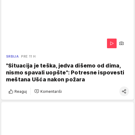
SRBIJA
PRE 11 H
"Situacija je teška, jedva dišemo od dima,
nismo spavali uopšte": Potresne ispovesti
meštana Ušća nakon požara
Reaguj
Komentariši