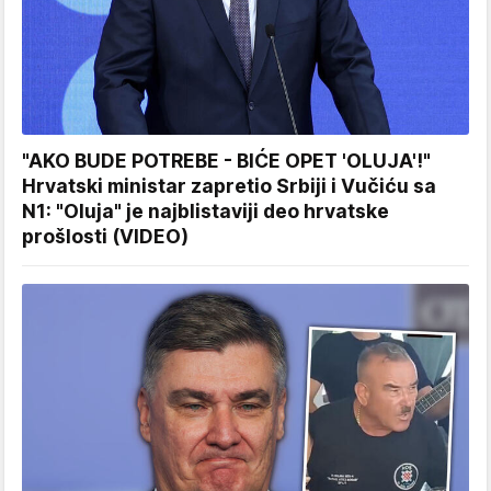
"AKO BUDE POTREBE - BIĆE OPET 'OLUJA'!"
Hrvatski ministar zapretio Srbiji i Vučiću sa
N1: "Oluja" je najblistaviji deo hrvatske
prošlosti (VIDEO)