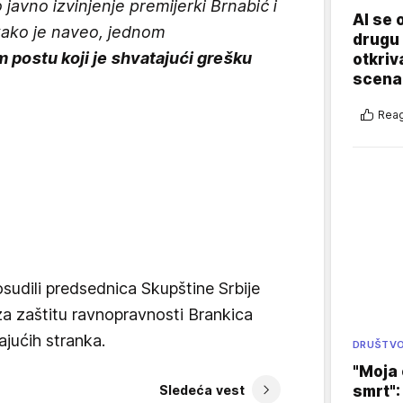
 javno izvinjenje premijerki Brnabić i
AI se 
kako je naveo, jednom
drugu 
 postu koji je shvatajući grešku
otkriv
scenar
Reag
sudili predsednica Skupštine Srbije
a zaštitu ravnopravnosti Brankica
ajućih stranka.
DRUŠTV
"Moja 
smrt":
Sledeća vest