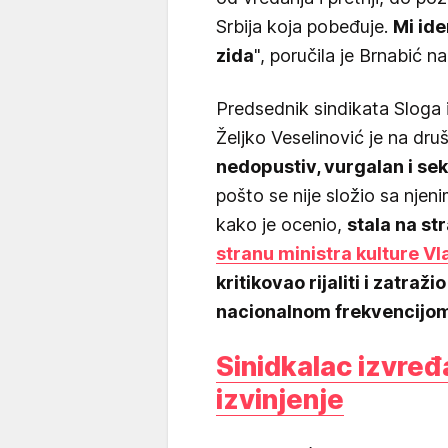
Srbija koja pobeđuje.
Mi ide
zida
", poručila je Brnabić n
Predsednik sindikata Sloga 
Željko Veselinović je na dr
nedopustiv, vurgalan i se
pošto se nije složio sa njenim
kako je ocenio,
stala na str
stranu ministra kulture V
kritikovao rijaliti i zatraž
nacionalnom frekvencijo
Sinidkalac izvređ
izvinjenje