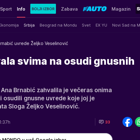
Sport
Info
Zabava
Magazin
Ekonomija
Srbija
Beograd na Mondu
Svet
EX YU
Novi Sad na 
rnabić uvrede Željko Veselinović
vala svima na osudi gnusnih
 Ana Brnabić zahvalila je večeras onima
 i osudili gnusne uvrede koje joj je
ta Sloga Željko Veselinović.
1:37h
33
e MONDO u vaš Google izbor