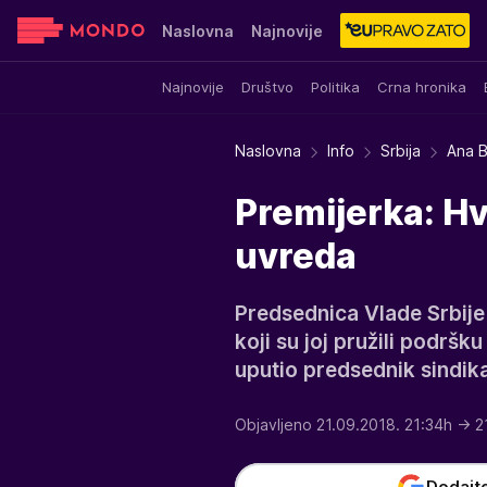
Naslovna
Najnovije
Najnovije
Društvo
Politika
Crna hronika
Sensa
Stvar ukusa
Yumama
Naslovna
Info
Srbija
Ana B
Premijerka: H
uvreda
Predsednica Vlade Srbije
koji su joj pružili podršku
uputio predsednik sindika
Objavljeno 21.09.2018. 21:34h
→ 2
Dodajt