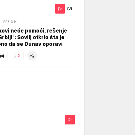
O
PRE 3 H
kovi neće pomoći, rešenje
Srbiji": Sovilj otkrio šta je
bno da se Dunav oporavi
uj
2
O