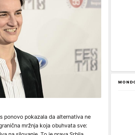
MOND
nas ponovo pokazala da alternativa ne
granična mržnja koja obuhvata sve:
iva na silovanje. To je prava Srbija.