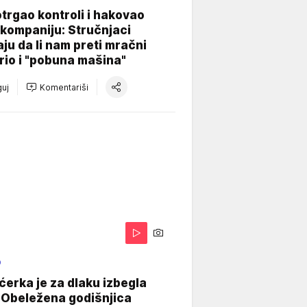
otrgao kontroli i hakovao
kompaniju: Stručnjaci
aju da li nam preti mračni
io i "pobuna mašina"
uj
Komentariši
O
ćerka je za dlaku izbegla
 Obeležena godišnjica