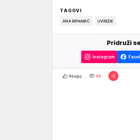
TAGOVI
ANA BRNABIĆ
UVREDE
Pridruži s
Instagram
Face
Reaguj
33