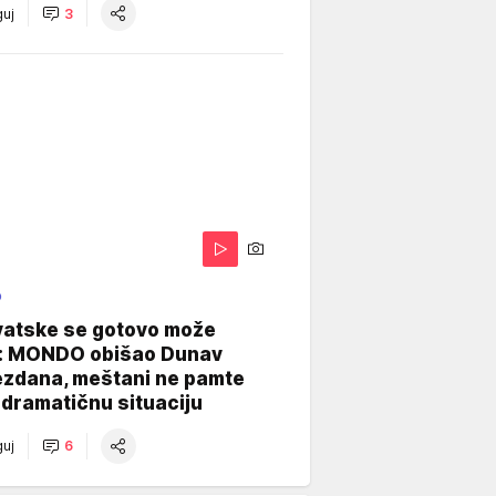
uj
3
O
vatske se gotovo može
: MONDO obišao Dunav
ezdana, meštani ne pamte
dramatičnu situaciju
uj
6