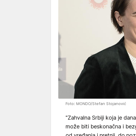
Foto: MONDO/Stefan Stojanović
"Zahvalna Srbiji koja je da
može biti beskonačna i bez
od vređanja i pretnji, do poz