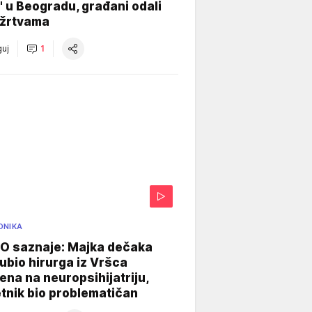
" u Beogradu, građani odali
 žrtvama
uj
1
ONIKA
 saznaje: Majka dečaka
e ubio hirurga iz Vršca
na na neuropsihijatriju,
tnik bio problematičan