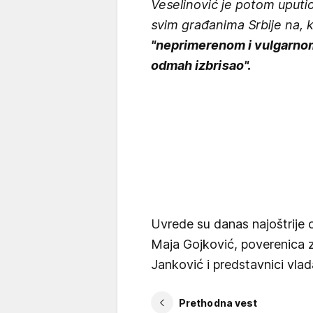
Veselinović je potom uputio
svim građanima Srbije na, 
"neprimerenom i vulgarnom
odmah izbrisao".
Uvrede su danas najoštrije o
Maja Gojković, poverenica z
Janković i predstavnici vlad
Prethodna vest