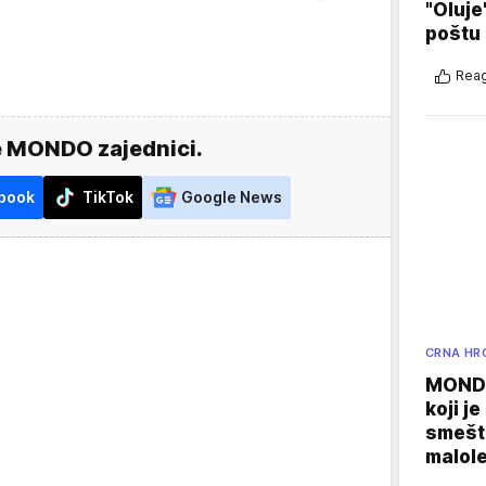
"Oluje
poštu
Reag
e MONDO zajednici.
book
TikTok
Google News
CRNA HR
MONDO
koji j
smešte
malole