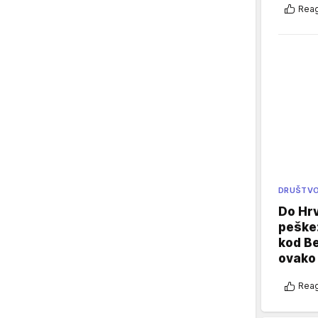
Reag
DRUŠTV
Do Hr
peške
kod B
ovako 
Reag