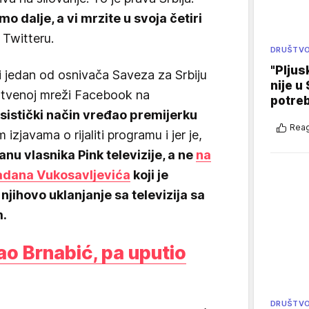
mo dalje, a vi mrzite u svoja četiri
a Twitteru.
DRUŠTV
"Pljus
i jedan od osnivača Saveza za Srbiju
nije u 
uštvenoj mreži Facebook na
potre
ksistički način vređao premijerku
Reag
 izjavama o rijaliti programu i jer je,
anu vlasnika Pink televizije, a ne
na
ladana Vukosavljevića
koji je
io njihovo uklanjanje sa televizija sa
m.
ao Brnabić, pa uputio
DRUŠTV