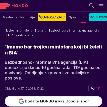
Naslovna
Najnovije
Sport
Info
Naslovna
Info
Srbija
Bezbednosna informativna agencija
BIA - 16 godina rada
"Imamo bar trojicu ministara koji bi želeli
u BIA"
Bezbednosno-informativna agencija (BIA)
obeležila je danas 16 godina rada i 119 godina od
osnivanja Odeljenja za poverljive policijske
poslove.
Objavljeno 17.10.2018. 17:22h
111
Dodajte MONDO u vaš Google izbor