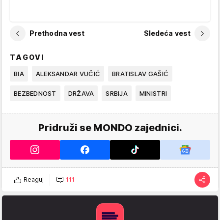
Prethodna vest
Sledeća vest
TAGOVI
BIA
ALEKSANDAR VUČIĆ
BRATISLAV GAŠIĆ
BEZBEDNOST
DRŽAVA
SRBIJA
MINISTRI
Pridruži se MONDO zajednici.
Reaguj
111