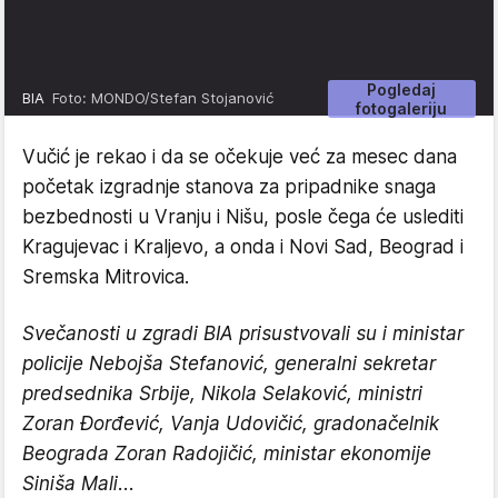
Pogledaj
BIA
Foto: MONDO/Stefan Stojanović
fotogaleriju
Vučić je rekao i da se očekuje već za mesec dana
početak izgradnje stanova za pripadnike snaga
bezbednosti u Vranju i Nišu, posle čega će uslediti
Kragujevac i Kraljevo, a onda i Novi Sad, Beograd i
Sremska Mitrovica.
Svečanosti u zgradi BIA prisustvovali su i ministar
policije Nebojša Stefanović, generalni sekretar
predsednika Srbije, Nikola Selaković, ministri
Zoran Đorđević, Vanja Udovičić, gradonačelnik
Beograda Zoran Radojičić, ministar ekonomije
Siniša Mali...