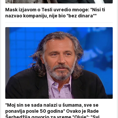
Mask izjavom o Tesli uvredio mnoge: "Nisi ti
nazvao kompaniju, nije bio "bez dinara""
"Moj sin se sada nalazi u šumama, sve se
ponavlja posle 50 godina" Ovako je Rade
Šerbedžija govorio za vreme "Oluje": "Svi