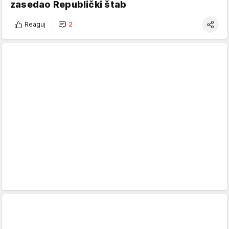
zasedao Republički štab
Reaguj
2