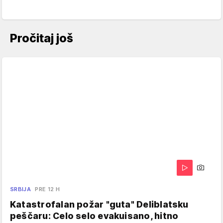
Pročitaj još
SRBIJA
PRE 12 H
Katastrofalan požar "guta" Deliblatsku
peščaru: Celo selo evakuisano, hitno