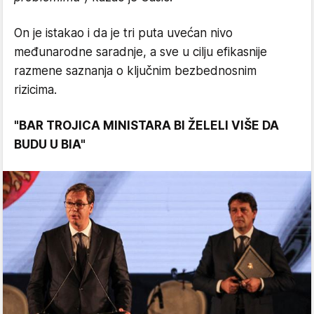
On je istakao i da je tri puta uvećan nivo
međunarodne saradnje, a sve u cilju efikasnije
razmene saznanja o ključnim bezbednosnim
rizicima.
"BAR TROJICA MINISTARA BI ŽELELI VIŠE DA
BUDU U BIA"