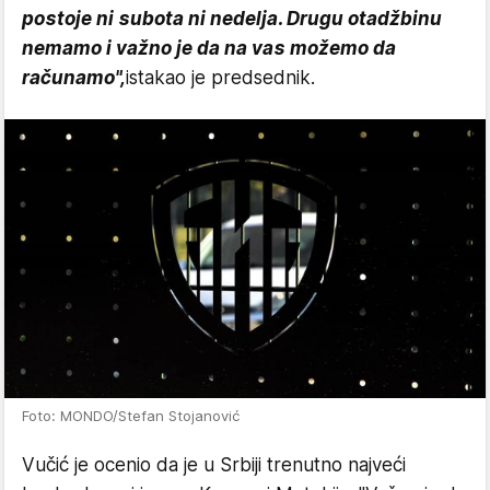
postoje ni subota ni nedelja. Drugu otadžbinu
nemamo i važno je da na vas možemo da
računamo",
istakao je predsednik.
Foto: MONDO/Stefan Stojanović
Vučić je ocenio da je u Srbiji trenutno najveći