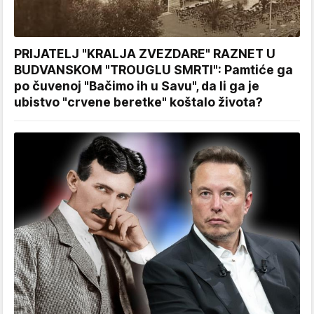
PRIJATELJ "KRALJA ZVEZDARE" RAZNET U
BUDVANSKOM "TROUGLU SMRTI": Pamtiće ga
po čuvenoj "Bačimo ih u Savu", da li ga je
ubistvo "crvene beretke" koštalo života?