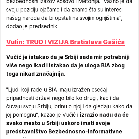
bezbednosni izazov Kosovo i Metohija. "Važno je da
svoju poziciju ojačamo i da znamo šta su interesi
našeg naroda da bi opstali na svojim ognjištima",
dodao je predsednik.
Vulin: TRUD I VIZIJA Bratislava Gašića
Vučić je istakao da je Srbiji sada mir potrebniji
više nego ikad i istakao da je uloga BIA zbog
toga nikad značajnija.
"Ljudi koji rade u BIA imaju izražen osećaj
pripadnosti državi nego bilo ko drugi, kao i da
čuvaju svoju Srbiju, brinu o njoj i da gledaju kako da
joj pomognu", kazao je Vučić i
izrazio nadu da će
svako mesto u Srbiji uskoro imati svoje
predstavništvo Bezbednosno-informativne