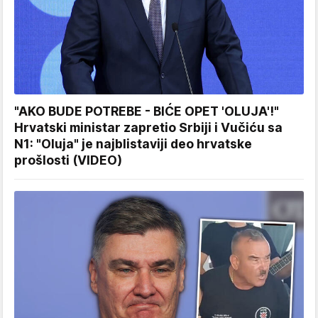
"AKO BUDE POTREBE - BIĆE OPET 'OLUJA'!"
Hrvatski ministar zapretio Srbiji i Vučiću sa
N1: "Oluja" je najblistaviji deo hrvatske
prošlosti (VIDEO)