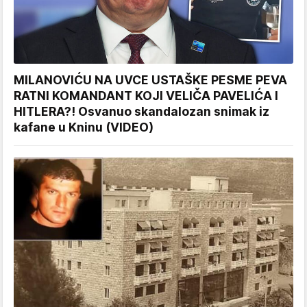
MILANOVIĆU NA UVCE USTAŠKE PESME PEVA
RATNI KOMANDANT KOJI VELIČA PAVELIĆA I
HITLERA?! Osvanuo skandalozan snimak iz
kafane u Kninu (VIDEO)