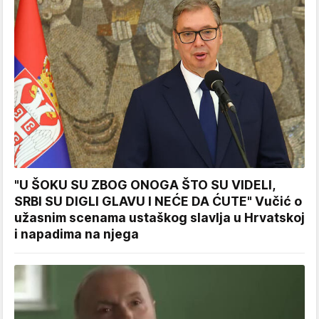
"U ŠOKU SU ZBOG ONOGA ŠTO SU VIDELI,
SRBI SU DIGLI GLAVU I NEĆE DA ĆUTE" Vučić o
užasnim scenama ustaškog slavlja u Hrvatskoj
i napadima na njega