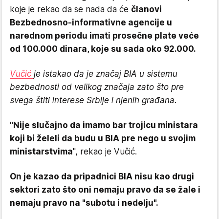
koje je rekao da se nada da će
članovi
Bezbednosno-informativne agencije u
narednom periodu imati prosečne plate veće
od 100.000 dinara, koje su sada oko 92.000.
Vučić
je istakao da je značaj BIA u sistemu
bezbednosti od velikog značaja zato što pre
svega štiti interese Srbije i njenih građana.
"Nije slučajno da imamo bar trojicu ministara
koji bi želeli da budu u BIA pre nego u svojim
ministarstvima
", rekao je Vučić.
On je kazao da pripadnici BIA nisu kao drugi
sektori zato što oni nemaju pravo da se žale i
nemaju pravo na "subotu i nedelju".