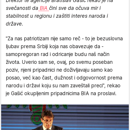
Drektor te agencije Bratislav Gašić rekao je na
svečanosti da
BIA
čini sve da očuva mir i
stabilnost u regionu i zaštiti interes naroda i
države.
"Za nas patriotizam nije samo reč - to je bezuslovna
ljubav prema Srbiji koja nas obavezuje da -
samopregoran rad i odricanje budu naš način
života. Uverio sam se, ovaj, po svemu poseban
poziv, njeni pripadnici ne doživljavaju samo kao
posao, već kao čast, dužnost i odgovornost prema
narodu i državi koju su nam zaveštali preci", rekao
je Gašić okupljenim pripadnicima BIA na proslavi.