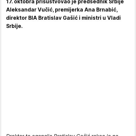
17. oktobra prisustvovao je predsednik Srbije
Aleksandar Vučić, premijerka Ana Brnabić,
direktor BIA Bratislav Gašić i ministri u Vladi
Srbije.