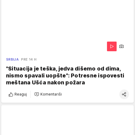
SRBIJA
PRE 14 H
"Situacija je teška, jedva dišemo od dima,
nismo spavali uopšte": Potresne ispovesti
meštana Ušća nakon požara
Reaguj
Komentariši