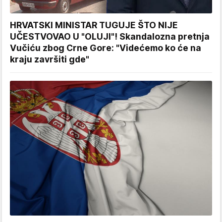
HRVATSKI MINISTAR TUGUJE ŠTO NIJE
UČESTVOVAO U "OLUJI"! Skandalozna pretnja
Vučiću zbog Crne Gore: "Videćemo ko će na
kraju završiti gde"