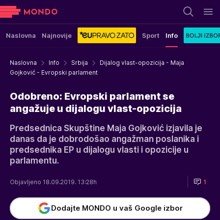
Naslovna
Najnovije
Sport
Info
Naslovna
Info
Srbija
Dijalog vlast-opozicija - Maja
Gojković - Evropski parlament
Odobreno: Evropski parlament se
angažuje u dijalogu vlast-opozicija
Predsednica Skupštine Maja Gojković izjavila je
danas da je dobrodošao angažman poslanika i
predsednika EP u dijalogu vlasti i opozicije u
parlamentu.
Objavljeno 18.09.2019. 13:28h
1
Dodajte MONDO u vaš Google izbor