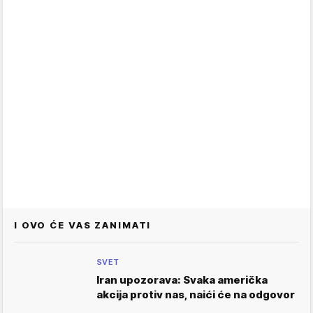
I OVO ĆE VAS ZANIMATI
SVET
Iran upozorava: Svaka američka
akcija protiv nas, naići će na odgovor