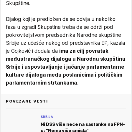
Skupštine.
Dijalog koji je predložen da se odvija u nekoliko
faza u zgradi Skupštine treba da se održi pod
pokroviteljstvom predsednika Narodne skupštine
Srbije uz učešće nekog od predstavnika EP, kazala
je Gojković i dodala da
ima za cilj povratak
međustranačkog dijaloga u Narodnu skupštinu
Srbije i uspostavljanje i jačanje parlamentarne
kulture dijaloga među poslanicima i političkim
parlamentarnim strtankama.
POVEZANE VESTI
SRBIJA
Ni DSS više neće na sastanke na FPN-
u: "Nema više smisla"