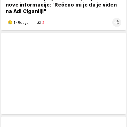
nove informacije: "Rečeno mi je da je viđen
na Adi Ciganliji"
1
·
Reaguj
2