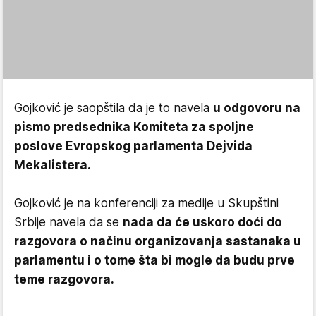
Gojković je saopštila da je to navela
u odgovoru na
pismo predsednika Komiteta za spoljne
poslove Evropskog parlamenta Dejvida
Mekalistera.
Gojković je na konferenciji za medije u Skupštini
Srbije navela da se
nada da će uskoro doći do
razgovora o načinu organizovanja sastanaka u
parlamentu i o tome šta bi mogle da budu prve
teme razgovora.