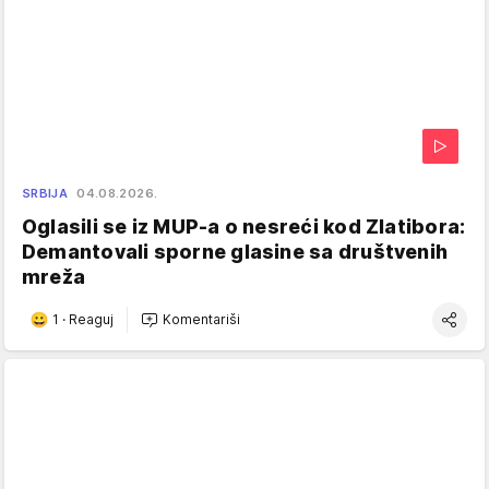
SRBIJA
04.08.2026.
Oglasili se iz MUP-a o nesreći kod Zlatibora:
Demantovali sporne glasine sa društvenih
mreža
1
·
Reaguj
Komentariši