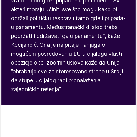
vratiti tamo gde i pripada- u parlament. "Svi
akteri moraju učiniti sve što mogu kako bi
održali političku raspravu tamo gde i pripada-
u parlamentu. Međustranački dijalog treba
podržati i održavati ga u parlamentu", kaže
Kocijančić. Ona je na pitaje Tanjuga o
mogućem posredovanju EU u dijalogu vlasti i
opozicje oko izbornih uslova kaže da Unija
”ohrabruje sve zainteresovane strane u Srbiji
da stupe u dijalog radi pronalaženja
zajedničkih rešenja”.