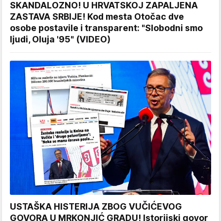
SKANDALOZNO! U HRVATSKOJ ZAPALJENA
ZASTAVA SRBIJE! Kod mesta Otočac dve
osobe postavile i transparent: "Slobodni smo
ljudi, Oluja '95" (VIDEO)
USTAŠKA HISTERIJA ZBOG VUČIĆEVOG
GOVORA U MRKONJIĆ GRADU! Istorijski govor