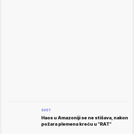
SVET
Haos u Amazoniji se ne stišava, nakon
požara plemena kreću u "RAT"