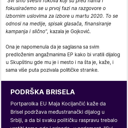
“
Svi smo svesni rokova koji su pred nama i
fokusiraćemo se u prvoj fazi na razgovore o
izbornim uslovima za izbore u martu 2020. To se
odnosi na medije, spisak glasača, finansiranje
kampanja i slično”
, kazala je Gojković.
Ona je napomenula da je saglasna sa svim
predloženim angažmanima EP kako bi vratili dijalog
u Skupštinu gde mu je i mesto i na šta je, kaže, i
sama više puta pozivala političke stranke.
PODRŠKA BRISELA
Portparolka EU Maja Kocijančić kaže da
Brisel podržava međustranački dijalog u
Srbiji, a da bi svaku političku raspravu trebalo