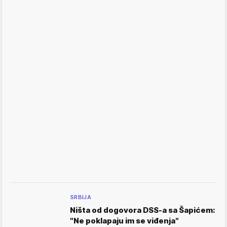
SRBIJA
Ništa od dogovora DSS-a sa Šapićem:
"Ne poklapaju im se viđenja"