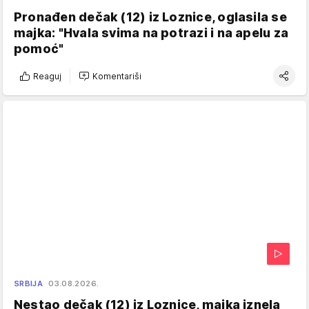
Pronađen dečak (12) iz Loznice, oglasila se
majka: "Hvala svima na potrazi i na apelu za
pomoć"
Reaguj
Komentariši
SRBIJA
03.08.2026.
Nestao dečak (12) iz Loznice, majka iznela