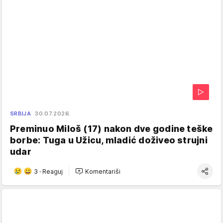
SRBIJA
30.07.2026.
Preminuo Miloš (17) nakon dve godine teške
borbe: Tuga u Užicu, mladić doživeo strujni
udar
3
·
Reaguj
Komentariši