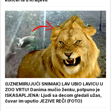
(UZNEMIRUJUĆI SNIMAK) LAV UBIO LAVICU U
ZOO VRTU! Danima mučio ženku, potpuno je
ISKASAPLJENA: Ljudi sa decom gledali užas,
čuvar im uputio JEZIVE REČI (FOTO)