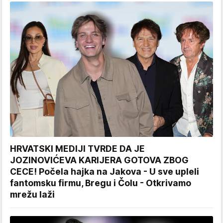
HRVATSKI MEDIJI TVRDE DA JE
JOZINOVIĆEVA KARIJERA GOTOVA ZBOG
CECE! Počela hajka na Jakova - U sve upleli
fantomsku firmu, Bregu i Čolu - Otkrivamo
mrežu laži