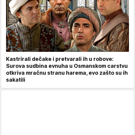
Kastrirali dečake i pretvarali ih u robove:
Surova sudbina evnuha u Osmanskom carstvu
otkriva mračnu stranu harema, evo zašto su ih
sakatili