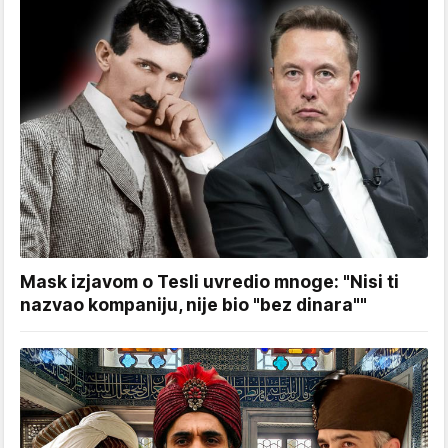
Mask izjavom o Tesli uvredio mnoge: "Nisi ti
nazvao kompaniju, nije bio "bez dinara""