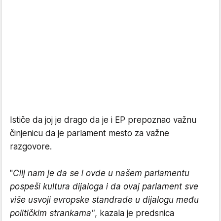
Ističe da joj je drago da je i EP prepoznao važnu
činjenicu da je parlament mesto za važne
razgovore.
"
Cilj nam je da se i ovde u našem parlamentu
pospeši kultura dijaloga i da ovaj parlament sve
više usvoji evropske standrade u dijalogu među
političkim strankama"
, kazala je predsnica