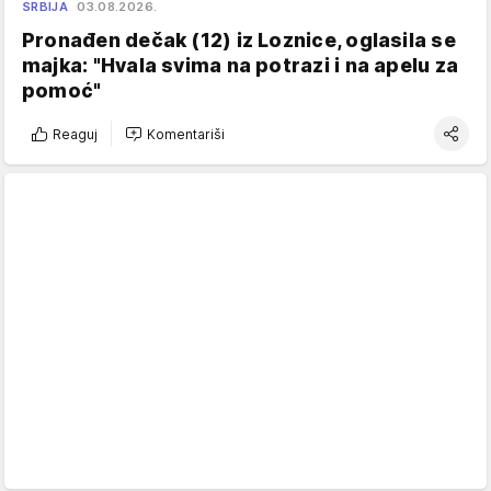
SRBIJA
03.08.2026.
Pronađen dečak (12) iz Loznice, oglasila se
majka: "Hvala svima na potrazi i na apelu za
pomoć"
Reaguj
Komentariši