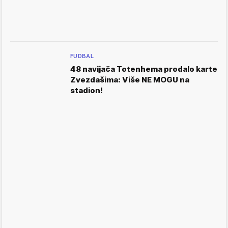
FUDBAL
48 navijača Totenhema prodalo karte
Zvezdašima: Više NE MOGU na
stadion!