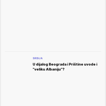
SRBIJA
U dijalog Beograda i Prištine uvode i
"veliku Albaniju"?