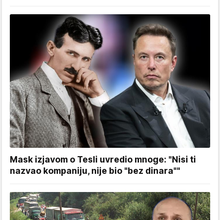
Mask izjavom o Tesli uvredio mnoge: "Nisi ti
nazvao kompaniju, nije bio "bez dinara""