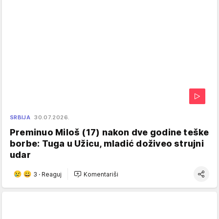
SRBIJA
30.07.2026.
Preminuo Miloš (17) nakon dve godine teške
borbe: Tuga u Užicu, mladić doživeo strujni
udar
3
·
Reaguj
Komentariši