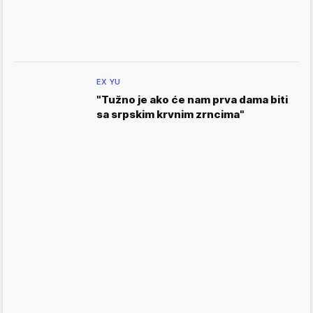
EX YU
"Tužno je ako će nam prva dama biti
sa srpskim krvnim zrncima"