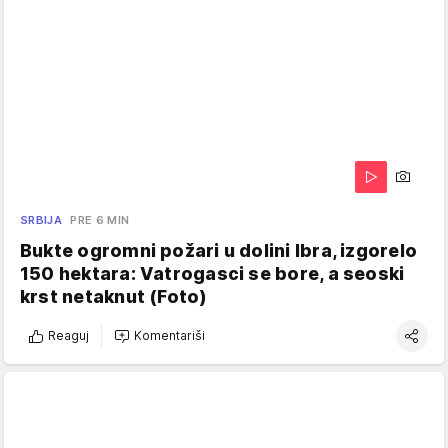
SRBIJA
PRE 6 MIN
Bukte ogromni požari u dolini Ibra, izgorelo
150 hektara: Vatrogasci se bore, a seoski
krst netaknut (Foto)
Reaguj
Komentariši