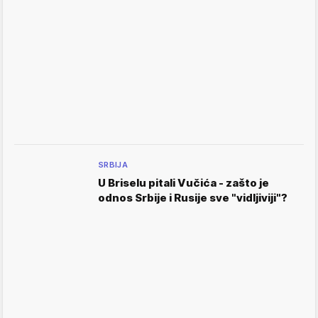
SRBIJA
U Briselu pitali Vučića - zašto je
odnos Srbije i Rusije sve "vidljiviji"?