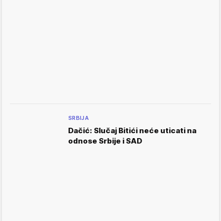
SRBIJA
Dačić: Slučaj Bitići neće uticati na
odnose Srbije i SAD