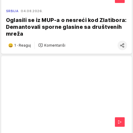
SRBIJA
04.08.2026.
Oglasili se iz MUP-a o nesreći kod Zlatibora:
Demantovali sporne glasine sa društvenih
mreža
1
·
Reaguj
Komentariši