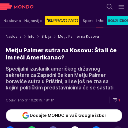
Naslovna
Najnovije
Sport
Info
Naslovna
Info
Srbija
Metju Palmer na Kosovu
Metju Palmer sutra na Kosovu: Šta li će
im reći Amerikanac?
Specijalni izaslanik američkog državnog
sekretara za Zapadni Balkan Metju Palmer
boraviće sutra u Prištini, ali se još ne zna sa
kojim političkim predstavnicima će se sastati.
Objavljeno 31.10.2019. 18:11h
1
Dodajte MONDO u vaš Google izbor