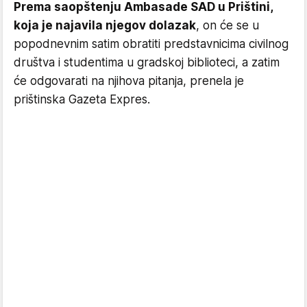
Prema saopštenju Ambasade SAD u Prištini,
koja je najavila njegov dolazak
, on će se u
popodnevnim satim obratiti predstavnicima civilnog
društva i studentima u gradskoj biblioteci, a zatim
će odgovarati na njihova pitanja, prenela je
prištinska Gazeta Expres.