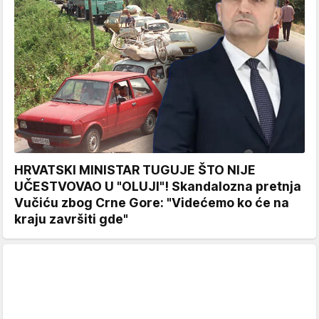
HRVATSKI MINISTAR TUGUJE ŠTO NIJE
UČESTVOVAO U "OLUJI"! Skandalozna pretnja
Vučiću zbog Crne Gore: "Videćemo ko će na
kraju završiti gde"