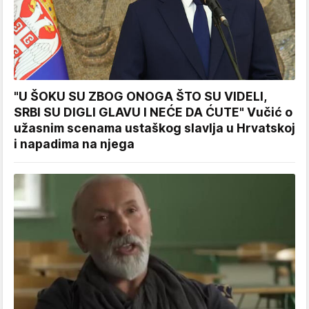
"U ŠOKU SU ZBOG ONOGA ŠTO SU VIDELI,
SRBI SU DIGLI GLAVU I NEĆE DA ĆUTE" Vučić o
užasnim scenama ustaškog slavlja u Hrvatskoj
i napadima na njega