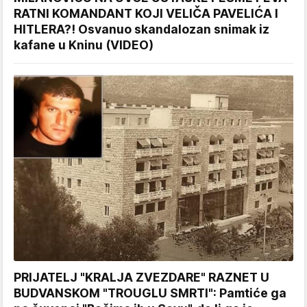
RATNI KOMANDANT KOJI VELIČA PAVELIĆA I
HITLERA?! Osvanuo skandalozan snimak iz
kafane u Kninu (VIDEO)
PRIJATELJ "KRALJA ZVEZDARE" RAZNET U
BUDVANSKOM "TROUGLU SMRTI": Pamtiće ga