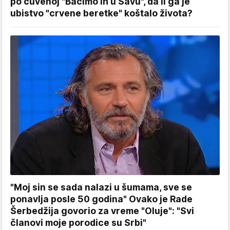
po čuvenoj "Bačimo ih u Savu", da li ga je
ubistvo "crvene beretke" koštalo života?
"Moj sin se sada nalazi u šumama, sve se
ponavlja posle 50 godina" Ovako je Rade
Šerbedžija govorio za vreme "Oluje": "Svi
članovi moje porodice su Srbi"