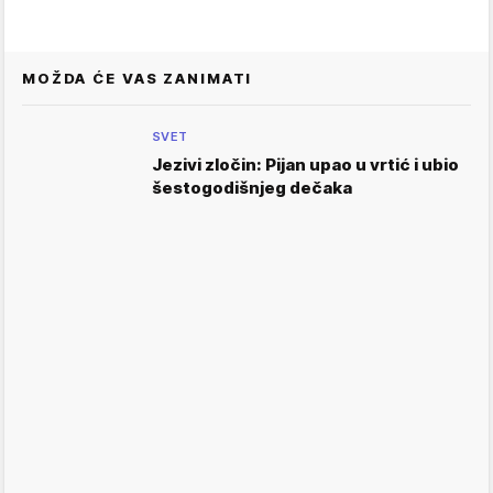
MOŽDA ĆE VAS ZANIMATI
SVET
Jezivi zločin: Pijan upao u vrtić i ubio
šestogodišnjeg dečaka