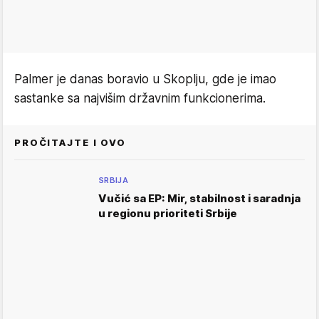
Palmer je danas boravio u Skoplju, gde je imao
sastanke sa najvišim državnim funkcionerima.
PROČITAJTE I OVO
SRBIJA
Vučić sa EP: Mir, stabilnost i saradnja
u regionu prioriteti Srbije