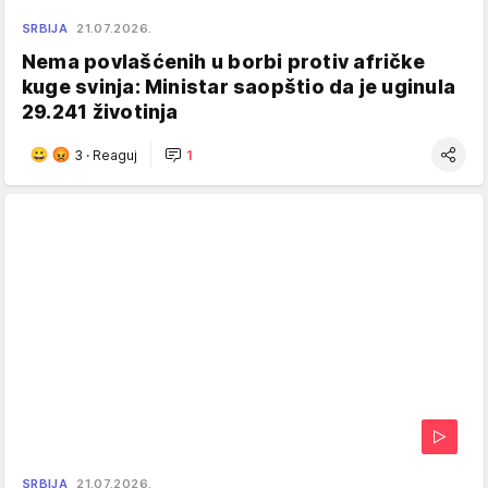
SRBIJA
21.07.2026.
Nema povlašćenih u borbi protiv afričke
kuge svinja: Ministar saopštio da je uginula
29.241 životinja
3
·
Reaguj
1
SRBIJA
21.07.2026.