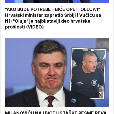
"AKO BUDE POTREBE - BIĆE OPET 'OLUJA'!"
Hrvatski ministar zapretio Srbiji i Vučiću sa
N1: "Oluja" je najblistaviji deo hrvatske
prošlosti (VIDEO)
MILANOVIĆU NA UVCE USTAŠKE PESME PEVA