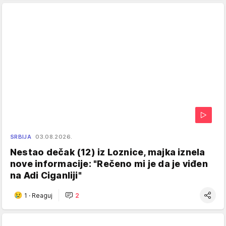
SRBIJA
03.08.2026.
Nestao dečak (12) iz Loznice, majka iznela
nove informacije: "Rečeno mi je da je viđen
na Adi Ciganliji"
1
·
Reaguj
2