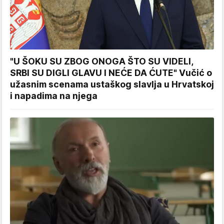
"U ŠOKU SU ZBOG ONOGA ŠTO SU VIDELI,
SRBI SU DIGLI GLAVU I NEĆE DA ĆUTE" Vučić o
užasnim scenama ustaškog slavlja u Hrvatskoj
i napadima na njega