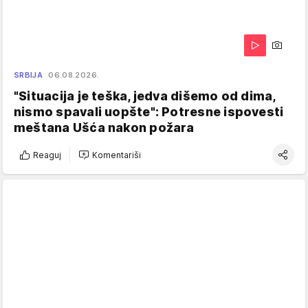
SRBIJA
06.08.2026.
"Situacija je teška, jedva dišemo od dima,
nismo spavali uopšte": Potresne ispovesti
meštana Ušća nakon požara
Reaguj
Komentariši