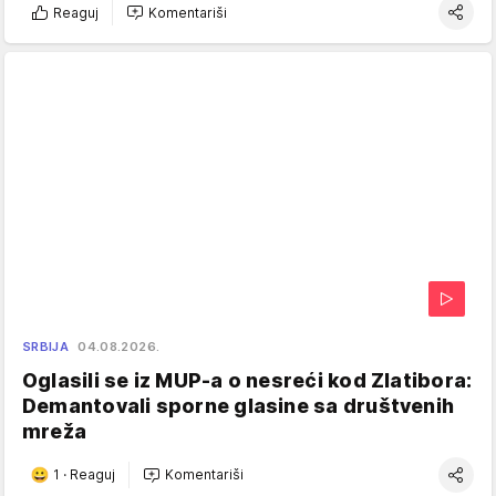
Reaguj
Komentariši
SRBIJA
04.08.2026.
Oglasili se iz MUP-a o nesreći kod Zlatibora:
Demantovali sporne glasine sa društvenih
mreža
1
·
Reaguj
Komentariši