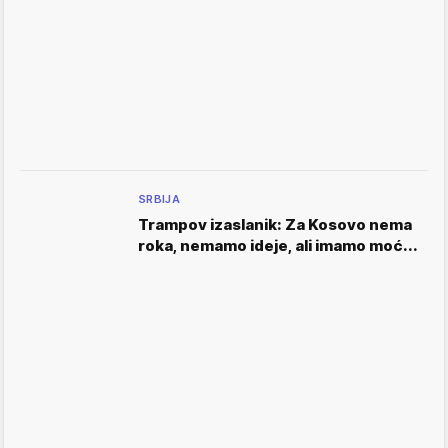
SRBIJA
Trampov izaslanik: Za Kosovo nema
roka, nemamo ideje, ali imamo moć...