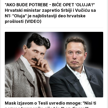
"AKO BUDE POTREBE - BIĆE OPET 'OLUJA'!"
Hrvatski ministar zapretio Srbiji i Vučiću sa
N1: "Oluja" je najblistaviji deo hrvatske
prošlosti (VIDEO)
Mask izjavom o Tesli uvredio mnoge: "Nisi ti