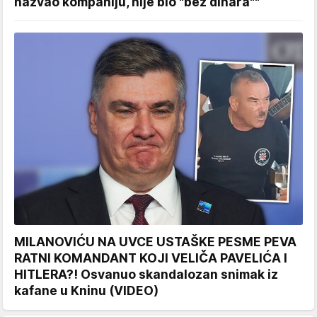
nazvao kompaniju, nije bio "bez dinara""
MILANOVIĆU NA UVCE USTAŠKE PESME PEVA
RATNI KOMANDANT KOJI VELIČA PAVELIĆA I
HITLERA?! Osvanuo skandalozan snimak iz
kafane u Kninu (VIDEO)