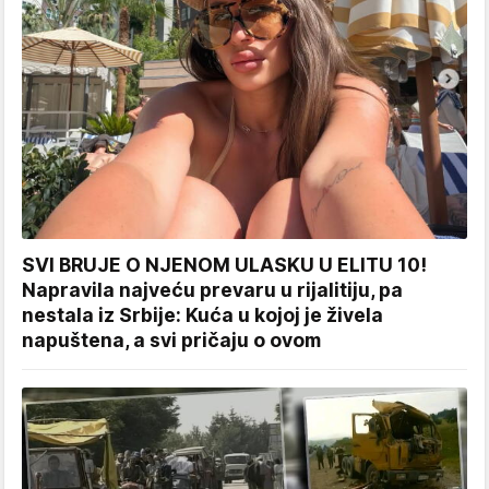
SVI BRUJE O NJENOM ULASKU U ELITU 10!
Napravila najveću prevaru u rijalitiju, pa
nestala iz Srbije: Kuća u kojoj je živela
napuštena, a svi pričaju o ovom