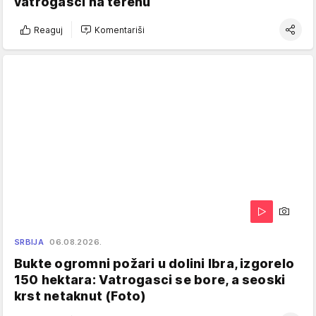
vatrogasci na terenu
Reaguj
Komentariši
SRBIJA
06.08.2026.
Bukte ogromni požari u dolini Ibra, izgorelo
150 hektara: Vatrogasci se bore, a seoski
krst netaknut (Foto)