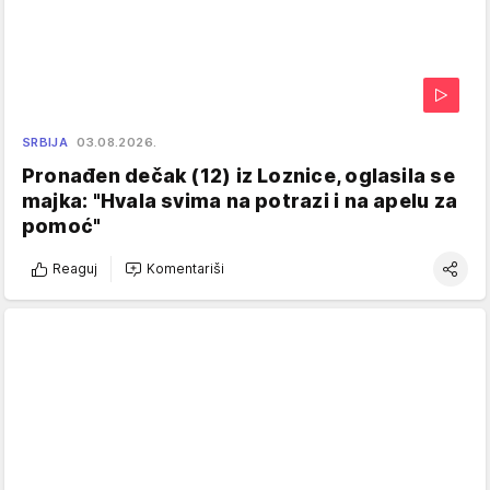
SRBIJA
03.08.2026.
Pronađen dečak (12) iz Loznice, oglasila se
majka: "Hvala svima na potrazi i na apelu za
pomoć"
Reaguj
Komentariši