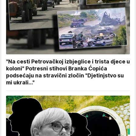
"Na cesti Petrovačkoj izbjeglice i trista djece u
koloni" Potresni stihovi Branka Ćopića
podsećaju na stravični zločin "Djetinjstvo su
mi ukrali..."