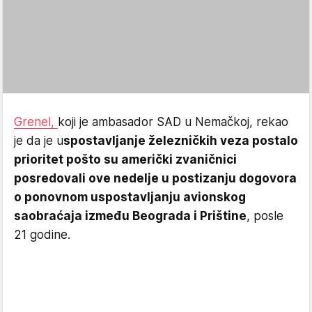
Grenel,
koji je ambasador SAD u Nemačkoj, rekao
je da je u
spostavljanje železničkih veza postalo
prioritet pošto su američki zvaničnici
posredovali ove nedelje u postizanju dogovora
o ponovnom uspostavljanju avionskog
saobraćaja između Beograda i Prištine
, posle
21 godine.