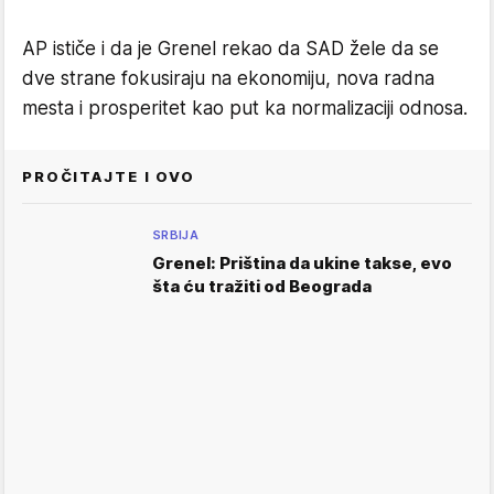
AP ističe i da je Grenel rekao da SAD žele da se
dve strane fokusiraju na ekonomiju, nova radna
mesta i prosperitet kao put ka normalizaciji odnosa.
PROČITAJTE I OVO
SRBIJA
Grenel: Priština da ukine takse, evo
šta ću tražiti od Beograda