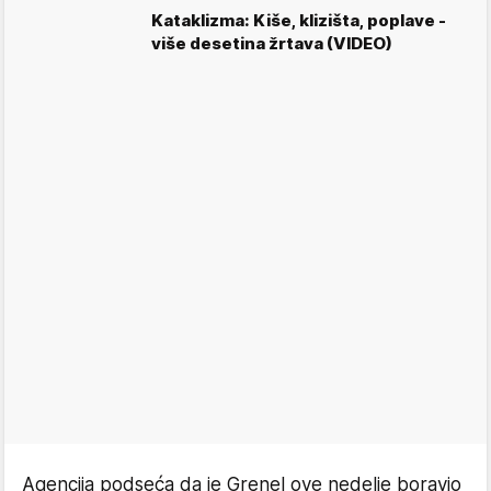
Kataklizma: Kiše, klizišta, poplave -
više desetina žrtava (VIDEO)
Agencija podseća da je Grenel ove nedelje boravio