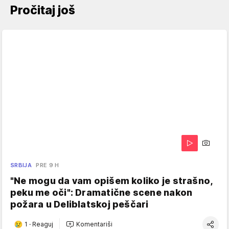
Pročitaj još
SRBIJA
PRE 9 H
"Ne mogu da vam opišem koliko je strašno,
peku me oči": Dramatične scene nakon
požara u Deliblatskoj peščari
1
·
Reaguj
Komentariši