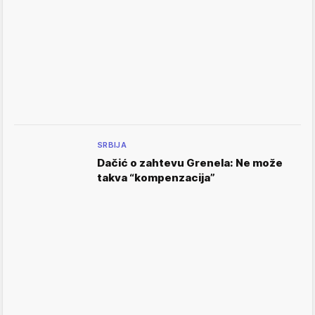
SRBIJA
Dačić o zahtevu Grenela: Ne može
takva “kompenzacija”