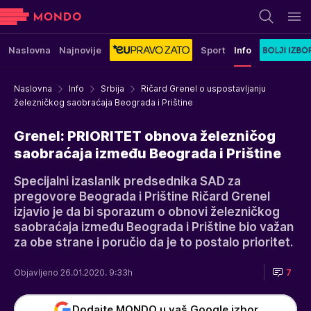
Naslovna
Najnovije
Sport
Info
Naslovna
Info
Srbija
Ričard Grenel o uspostavljanju
železničkog saobraćaja Beograda i Prištine
Grenel: PRIORITET obnova železničog
saobraćaja između Beograda i Prištine
Specijalni izaslanik predsednika SAD za
pregovore Beograda i Prištine Ričard Grenel
izjavio je da bi sporazum o obnovi železničkog
saobraćaja između Beograda i Prištine bio važan
za obe strane i poručio da je to postalo prioritet.
Objavljeno 26.01.2020. 9:33h
7
Dodajte MONDO u vaš Google izbor