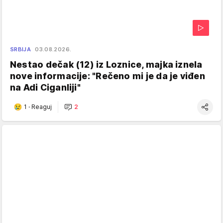
SRBIJA
03.08.2026.
Nestao dečak (12) iz Loznice, majka iznela
nove informacije: "Rečeno mi je da je viđen
na Adi Ciganliji"
1
·
Reaguj
2