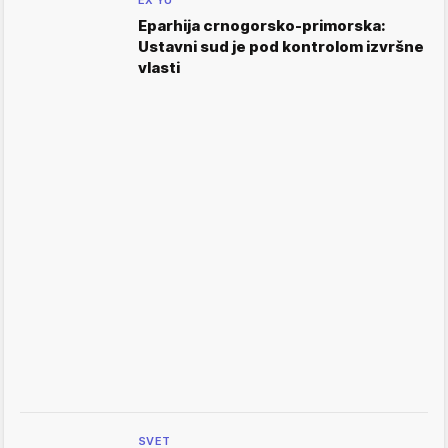
EX YU
Eparhija crnogorsko-primorska:
Ustavni sud je pod kontrolom izvršne
vlasti
SVET