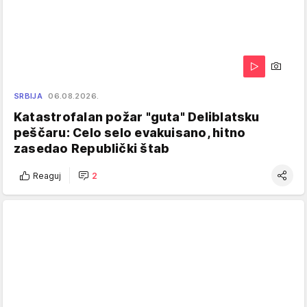
SRBIJA
06.08.2026.
Katastrofalan požar "guta" Deliblatsku
peščaru: Celo selo evakuisano, hitno
zasedao Republički štab
Reaguj
2