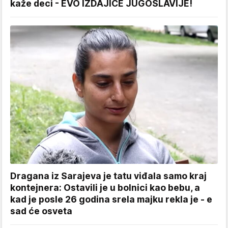
kaže deci - EVO IZDAJICE JUGOSLAVIJE!
Dragana iz Sarajeva je tatu viđala samo kraj
kontejnera: Ostavili je u bolnici kao bebu, a
kad je posle 26 godina srela majku rekla je - e
sad će osveta