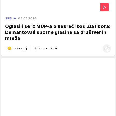
SRBIJA
04.08.2026.
Oglasili se iz MUP-a o nesreći kod Zlatibora:
Demantovali sporne glasine sa društvenih
mreža
1
·
Reaguj
Komentariši