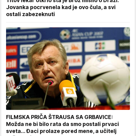
Titov lekar otkrio šta je Broz mislio o Draži:
Jovanka pocrvenela kad je ovo čula, a svi
ostali zabezeknuti
FILMSKA PRIČA ŠTRAUSA SA GRBAVICE:
Možda ne bi bilo rata da smo postali prvaci
sveta... Đaci prolaze pored mene, a učitelj