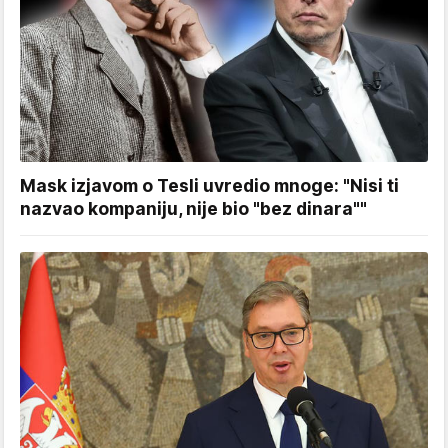
Mask izjavom o Tesli uvredio mnoge: "Nisi ti
nazvao kompaniju, nije bio "bez dinara""