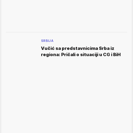
SRBIJA
Vučić sa predstavnicima Srba iz
regiona: Pričali o situaciji u CG i BiH