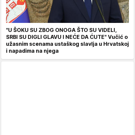
"U ŠOKU SU ZBOG ONOGA ŠTO SU VIDELI,
SRBI SU DIGLI GLAVU I NEĆE DA ĆUTE" Vučić o
užasnim scenama ustaškog slavlja u Hrvatskoj
i napadima na njega