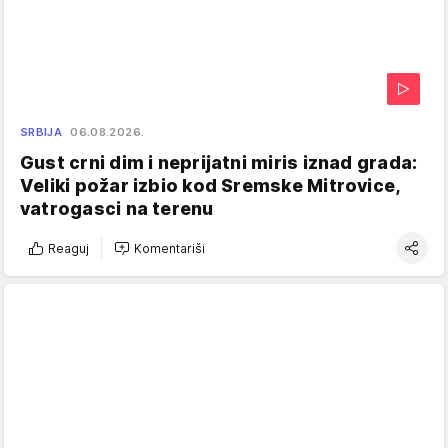
SRBIJA
06.08.2026.
Gust crni dim i neprijatni miris iznad grada:
Veliki požar izbio kod Sremske Mitrovice,
vatrogasci na terenu
Reaguj
Komentariši