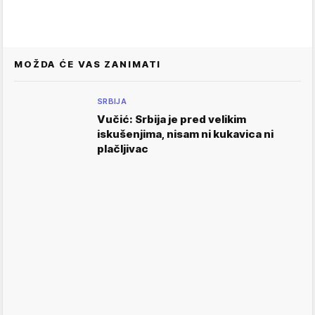
MOŽDA ĆE VAS ZANIMATI
SRBIJA
Vučić: Srbija je pred velikim
iskušenjima, nisam ni kukavica ni
plačljivac