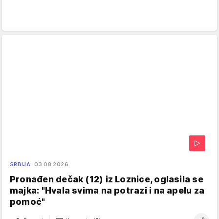
SRBIJA
03.08.2026.
Pronađen dečak (12) iz Loznice, oglasila se
majka: "Hvala svima na potrazi i na apelu za
pomoć"