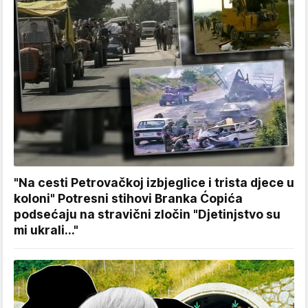
"Na cesti Petrovačkoj izbjeglice i trista djece u
koloni" Potresni stihovi Branka Ćopića
podsećaju na stravični zločin "Djetinjstvo su
mi ukrali..."