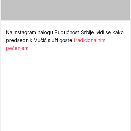
Na instagram nalogu Budućnost Srbije. vidi se kako
predsednik Vučić služi goste
tradicionalnim
pečenjem
.