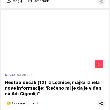
Reaguj
Komentariši
SRBIJA
03.08.2026.
Nestao dečak (12) iz Loznice, majka iznela
nove informacije: "Rečeno mi je da je viđen
na Adi Ciganliji"
1
·
Reaguj
2