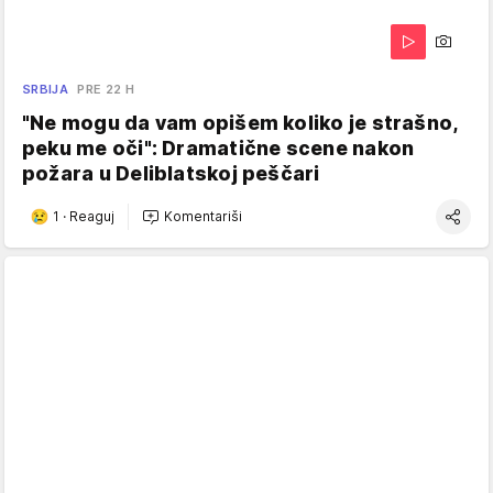
SRBIJA
PRE 22 H
"Ne mogu da vam opišem koliko je strašno,
peku me oči": Dramatične scene nakon
požara u Deliblatskoj peščari
1
·
Reaguj
Komentariši