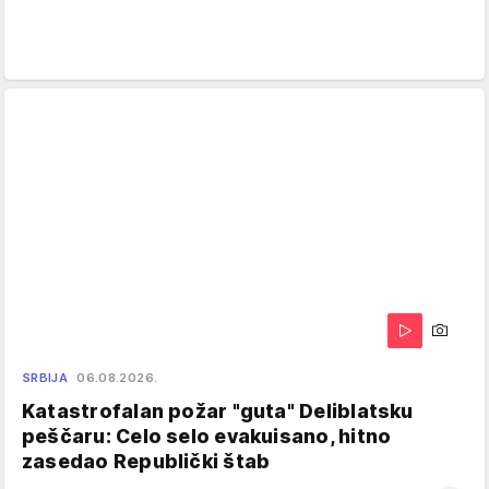
SRBIJA
06.08.2026.
Katastrofalan požar "guta" Deliblatsku
peščaru: Celo selo evakuisano, hitno
zasedao Republički štab