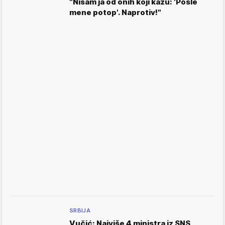
"Nisam ja od onih koji kažu: 'Posle
mene potop'. Naprotiv!"
SRBIJA
Vučić: Najviše 4 ministra iz SNS