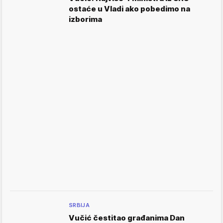
ostaće u Vladi ako pobedimo na
izborima
SRBIJA
Vučić čestitao građanima Dan