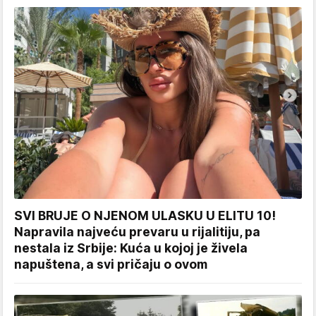
SVI BRUJE O NJENOM ULASKU U ELITU 10!
Napravila najveću prevaru u rijalitiju, pa
nestala iz Srbije: Kuća u kojoj je živela
napuštena, a svi pričaju o ovom