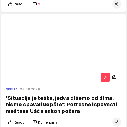
Reaguj
2
SRBIJA
06.08.2026.
"Situacija je teška, jedva dišemo od dima,
nismo spavali uopšte": Potresne ispovesti
meštana Ušća nakon požara
Reaguj
Komentariši