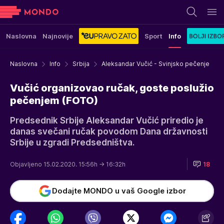
Naslovna
Najnovije
Sport
Info
Naslovna
Info
Srbija
Aleksandar Vučić - Svinjsko pečenje
Vučić organizovao ručak, goste poslužio
pečenjem (FOTO)
Predsednik Srbije Aleksandar Vučić priredio je
danas svečani ručak povodom Dana državnosti
Srbije u zgradi Predsedništva.
Objavljeno 15.02.2020. 15:56h
→ 16:32h
18
Dodajte MONDO u vaš Google izbor