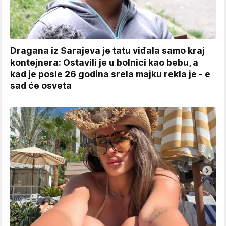
Dragana iz Sarajeva je tatu viđala samo kraj
kontejnera: Ostavili je u bolnici kao bebu, a
kad je posle 26 godina srela majku rekla je - e
sad će osveta