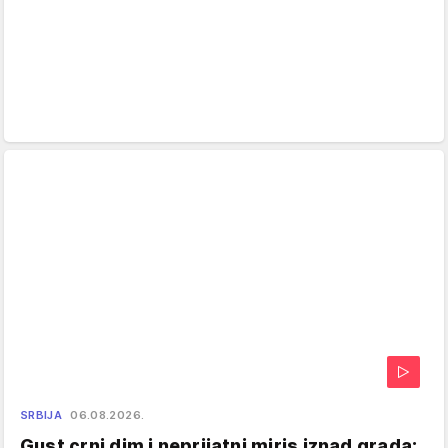
SRBIJA
06.08.2026.
Gust crni dim i neprijatni miris iznad grada: