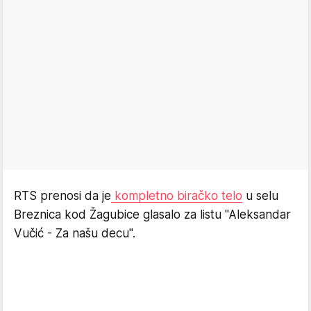
RTS prenosi da je
kompletno biračko telo
u selu
Breznica kod Žagubice glasalo za listu "Aleksandar
Vučić - Za našu decu".