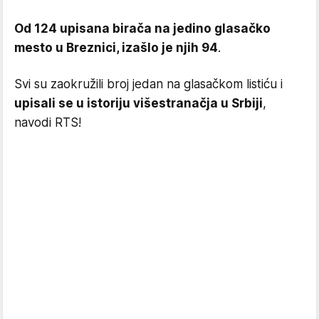
Od 124 upisana birača na jedino glasačko
mesto u Breznici, izašlo je njih 94
.
Svi su zaokružili broj jedan na glasačkom listiću i
upisali se u istoriju višestranačja u Srbiji
,
navodi RTS!