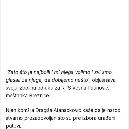
"
Zato što je najbolji i mi njega volimo i svi smo
glasali za njega, da dobijemo nešto
", objašnjava
svoju izbornu odluku za RTS Vesna Paunović,
meštanka Breznice.
Njen komšija Dragiša Atanacković kaže da je narod
stvarno prezadovoljan što su pre izbora urađeni
putevi.