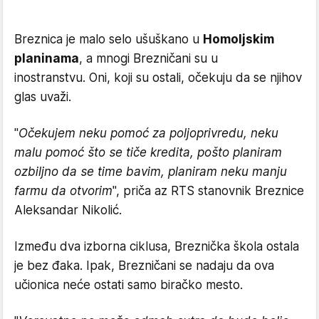
Breznica je malo selo ušuškano u
Homoljskim
planinama
, a mnogi Brezničani su u
inostranstvu. Oni, koji su ostali, očekuju da se njihov
glas uvaži.
"
Očekujem neku pomoć za poljoprivredu, neku
malu pomoć što se tiče kredita, pošto planiram
ozbiljno da se time bavim, planiram neku manju
farmu da otvorim
", priča az RTS stanovnik Breznice
Aleksandar Nikolić.
Između dva izborna ciklusa, Breznička škola ostala
je bez đaka. Ipak, Brezničani se nadaju da ova
učionica neće ostati samo biračko mesto.