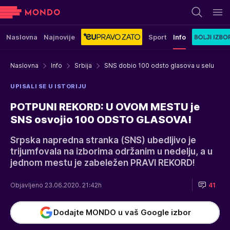
Naslovna
Najnovije
Sport
Info
Naslovna
Info
Srbija
SNS dobio 100 odsto glasova u selu
UPISALI SE U ISTORIJU
POTPUNI REKORD: U OVOM MESTU je
SNS osvojio 100 ODSTO GLASOVA!
Srpska napredna stranka (SNS) ubedljivo je
trijumfovala na izborima održanim u nedelju, a u
jednom mestu je zabeležen PRAVI REKORD!
Objavljeno 23.06.2020. 21:42h
41
Dodajte MONDO u vaš Google izbor