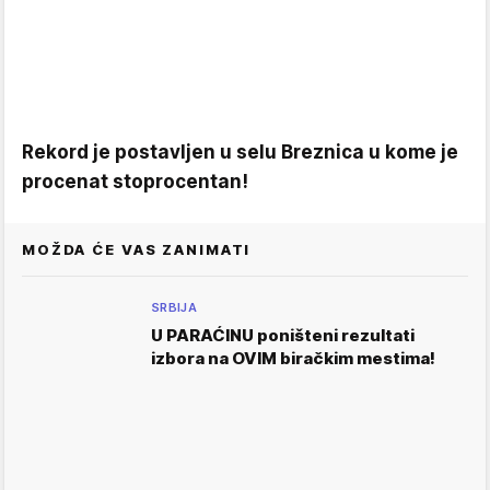
Rekord je postavljen u selu Breznica u kome je
procenat stoprocentan!
MOŽDA ĆE VAS ZANIMATI
SRBIJA
U PARAĆINU poništeni rezultati
izbora na OVIM biračkim mestima!