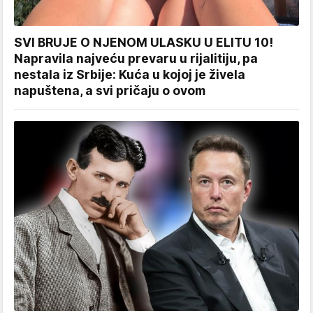
SVI BRUJE O NJENOM ULASKU U ELITU 10!
Napravila najveću prevaru u rijalitiju, pa
nestala iz Srbije: Kuća u kojoj je živela
napuštena, a svi pričaju o ovom