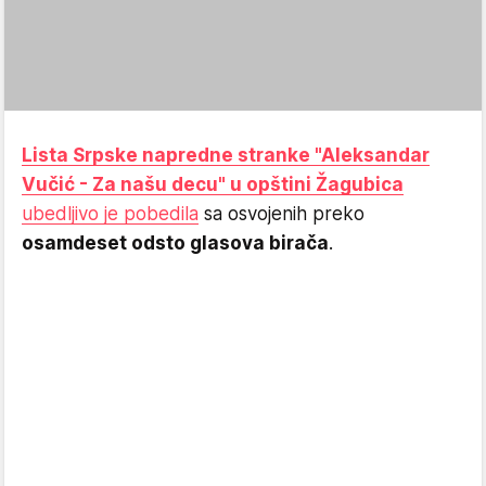
Lista Srpske napredne stranke "Aleksandar
Vučić - Za našu decu" u opštini Žagubica
ubedljivo je pobedila
sa osvojenih preko
osamdeset odsto glasova birača
.