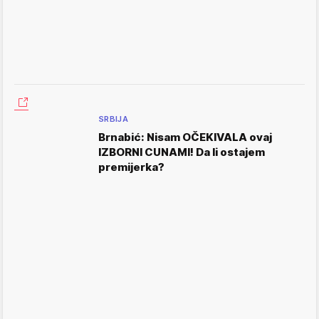
SRBIJA
Brnabić: Nisam OČEKIVALA ovaj
IZBORNI CUNAMI! Da li ostajem
premijerka?