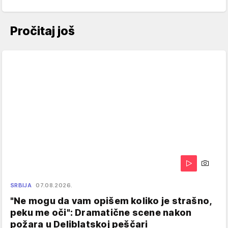
Pročitaj još
SRBIJA
07.08.2026.
"Ne mogu da vam opišem koliko je strašno,
peku me oči": Dramatične scene nakon
požara u Deliblatskoj peščari