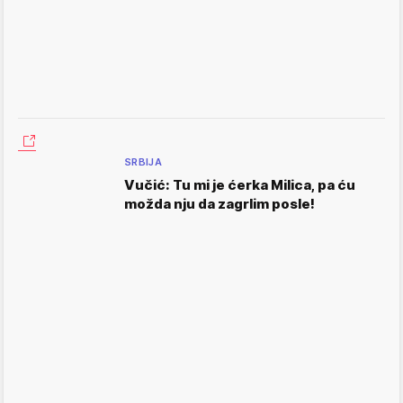
SRBIJA
Vučić: Tu mi je ćerka Milica, pa ću
možda nju da zagrlim posle!