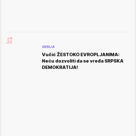
SRBIJA
Vučić ŽESTOKO EVROPLJANIMA:
Neću dozvoliti da se vređa SRPSKA
DEMOKRATIJA!