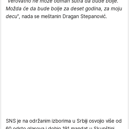
"
Verovatno ne može odmah sutra da bude bolje.
Možda će da bude bolje za deset godina, za moju
decu
", nada se meštanin Dragan Stepanović.
SNS je na održanim izborima u Srbiji osvojio više od
60 odsto glasova i dobio 191 mandat u Skupštini