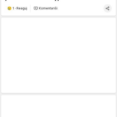
1
·
Reaguj
Komentariši