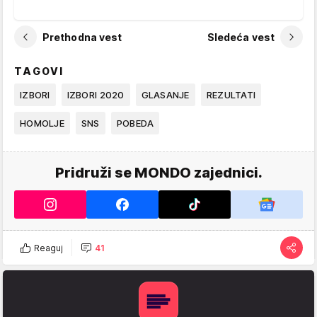
Prethodna vest
Sledeća vest
TAGOVI
IZBORI
IZBORI 2020
GLASANJE
REZULTATI
HOMOLJE
SNS
POBEDA
Pridruži se MONDO zajednici.
Reaguj
41