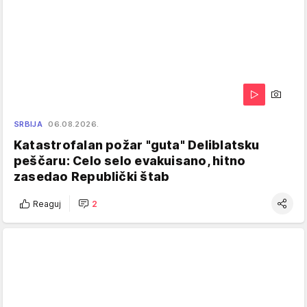
SRBIJA
06.08.2026.
Katastrofalan požar "guta" Deliblatsku
peščaru: Celo selo evakuisano, hitno
zasedao Republički štab
Reaguj
2