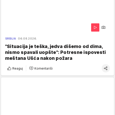
SRBIJA
06.08.2026.
"Situacija je teška, jedva dišemo od dima,
nismo spavali uopšte": Potresne ispovesti
meštana Ušća nakon požara
Reaguj
Komentariši