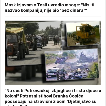
Mask izjavom o Tesli uvredio mnoge: "Nisi ti
nazvao kompaniju, nije bio "bez dinara""
"Na cesti Petrovačkoj izbjeglice i trista djece u
koloni" Potresni stihovi Branka Ćopića
podsećaju na stravični zločin "Djetinjstvo su