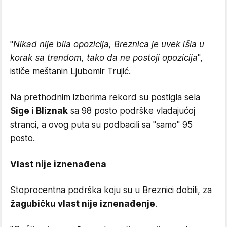
"
Nikad nije bila opozicija, Breznica je uvek išla u
korak sa trendom, tako da ne postoji opozicija
",
ističe meštanin Ljubomir Trujić.
Na prethodnim izborima rekord su postigla sela
Sige i Bliznak
sa 98 posto podrške vladajućoj
stranci, a ovog puta su podbacili sa "samo" 95
posto.
Vlast nije iznenađena
Stoprocentna podrška koju su u Breznici dobili, za
žagubičku vlast nije iznenađenje
.