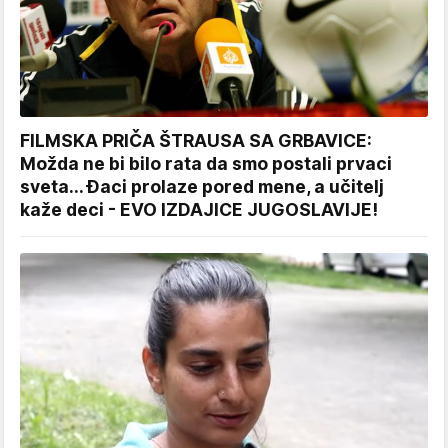
FILMSKA PRIČA ŠTRAUSA SA GRBAVICE:
Možda ne bi bilo rata da smo postali prvaci
sveta... Đaci prolaze pored mene, a učitelj
kaže deci - EVO IZDAJICE JUGOSLAVIJE!