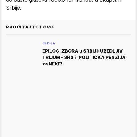
Srbije.
PROČITAJTE I OVO
SRBIJA
EPILOG IZBORA u SRBIJI: UBEDLJIV
TRIJUMF SNS i "POLITIČKA PENZIJA"
za NEKE!