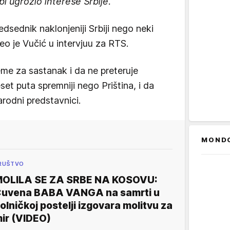
bi ugrozio interese Srbije.
dsednik naklonjeniji Srbiji nego neki
eo je Vučić u intervjuu za RTS.
eme za sastanak i da ne preteruje
et puta spremniji nego Priština, i da
rodni predstavnici.
MOND
RUŠTVO
OLILA SE ZA SRBE NA KOSOVU:
uvena BABA VANGA na samrti u
olničkoj postelji izgovara molitvu za
ir (VIDEO)