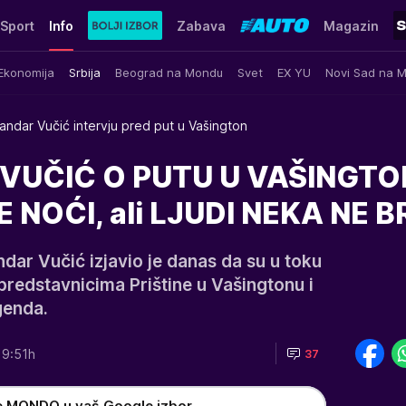
Sport
Info
Zabava
Magazin
Ekonomija
Srbija
Beograd na Mondu
Svet
EX YU
Novi Sad na 
andar Vučić intervju pred put u Vašington
VUČIĆ O PUTU U VAŠINGTO
E NOĆI, ali LJUDI NEKA NE B
dar Vučić izjavio je danas da su u toku
predstavnicima Prištine u Vašingtonu i
genda.
19:51h
37
e MONDO u vaš Google izbor