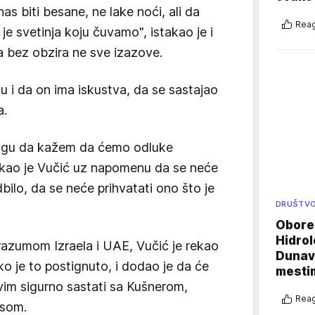
as biti besane, ne lake noći, ali da
Reag
je svetinja koju čuvamo", istakao je i
ja bez obzira ne sve izazove.
nu i da on ima iskustva, da se sastajao
a.
mogu da kažem da ćemo odluke
rekao je Vučić uz napomenu da se neće
dbilo, da se neće prihvatati ono što je
DRUŠTV
Oboren
Hidrol
zumom Izraela i UAE, Vučić je rekao
Dunava
o je to postignuto, i dodao je da će
mestim
vim sigurno sastati sa Kušnerom,
Reag
nsom.