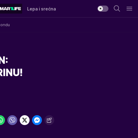
Lepa i srećna
Mondu
N:
RINU!