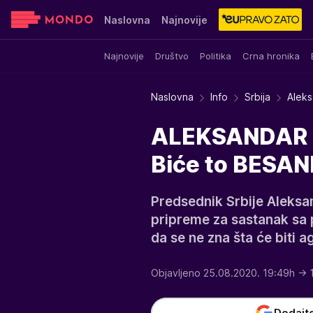
Naslovna
Najnovije
Najnovije
Društvo
Politika
Crna hronika
Sensa
Stvar ukusa
Yumama
Naslovna
Info
Srbija
Aleks
ALEKSANDAR 
Biće to BESAN
Predsednik Srbije Aleksan
pripreme za sastanak sa 
da se ne zna šta će biti a
Objavljeno 25.08.2020. 19:49h
→ 
Dodajt