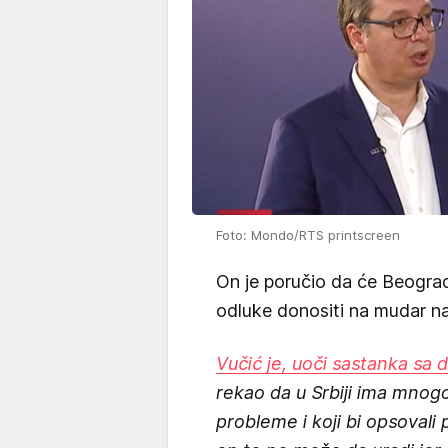
Foto: Mondo/RTS printscreen
On je poručio da će Beograd
odluke donositi na mudar na
Vučić je, uoči sastanka sa 
rekao da u Srbiji ima mnogo l
probleme i koji bi opsovali