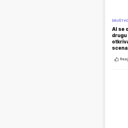
DRUŠTV
AI se 
drugu 
otkriv
scenar
Reag