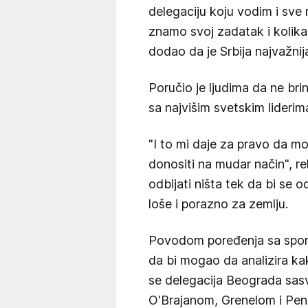
delegaciju koju vodim i sve n
znamo svoj zadatak i kolika 
dodao da je Srbija najvažni
Poručio je ljudima da ne bri
sa najvišim svetskim liderim
"I to mi daje za pravo da 
donositi na mudar način", 
odbijati ništa tek da bi se o
loše i porazno za zemlju.
Povodom poređenja sa spora
da bi mogao da analizira kak
se delegacija Beograda sas
O'Brajanom, Grenelom i Pe