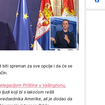
 biti spreman za sve opcije i da će se
čin.
delegacijom Prištine u Vašingtonu,
judi koji bi s lakoćom rešili
 predsednika Amerike, ali je dodao da