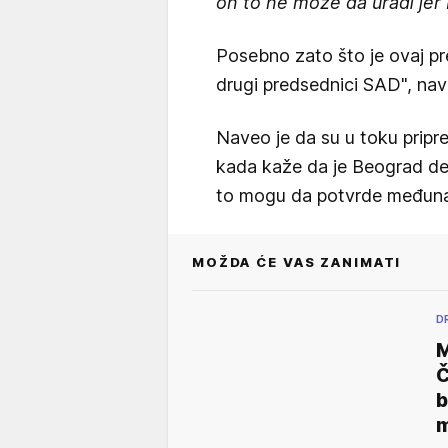
on to ne može da uradi jer 
Posebno zato što je ovaj pre
drugi predsednici SAD", nav
Naveo je da su u toku pripr
kada kaže da je Beograd des
to mogu da potvrde međuna
MOŽDA ĆE VAS ZANIMATI
D
M
Č
b
m