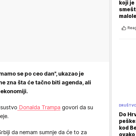
koji j
smešte
malole
Reag
mamo se po ceo dan", ukazao je
e zna šta će tačno biti agenda, ali
o ekonomiji.
DRUŠTV
isustvo
Donalda Trampa
govori da su
Do Hr
deje.
peške
kod B
rbiji da nemam sumnje da će to za
ovako 