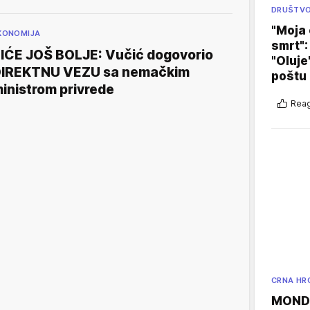
DRUŠTV
"Moja 
KONOMIJA
smrt":
IĆE JOŠ BOLJE: Vučić dogovorio
"Oluje
IREKTNU VEZU sa nemačkim
poštu
inistrom privrede
Reag
CRNA HR
MONDO