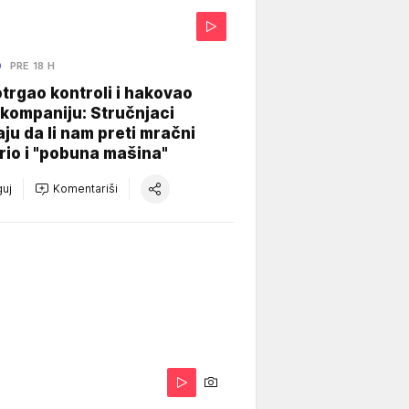
O
PRE 18 H
otrgao kontroli i hakovao
kompaniju: Stručnjaci
aju da li nam preti mračni
io i "pobuna mašina"
uj
Komentariši