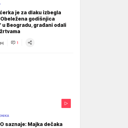
O
ćerka je za dlaku izbegla
 Obeležena godišnjica
" u Beogradu, građani odali
 žrtvama
uj
1
ONIKA
 saznaje: Majka dečaka