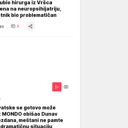
e ubio hirurga iz Vršca
na na neuropsihijatriju,
tnik bio problematičan
uj
3
O
vatske se gotovo može
: MONDO obišao Dunav
ezdana, meštani ne pamte
dramatičnu situaciju