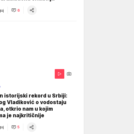
uj
6
O
 istorijski rekord u Srbiji:
og Vladiković o vodostaju
, otkrio nam u kojim
a je najkritičnije
uj
5