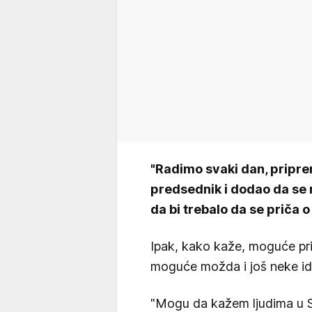
"Radimo svaki dan, pripre
predsednik i dodao da se n
da bi trebalo da se priča 
Ipak, kako kaže, moguće pr
moguće možda i još neke i
"Mogu da kažem ljudima u S