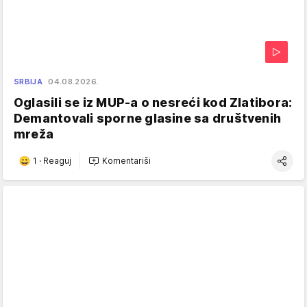
SRBIJA
04.08.2026.
Oglasili se iz MUP-a o nesreći kod Zlatibora:
Demantovali sporne glasine sa društvenih
mreža
1
·
Reaguj
Komentariši