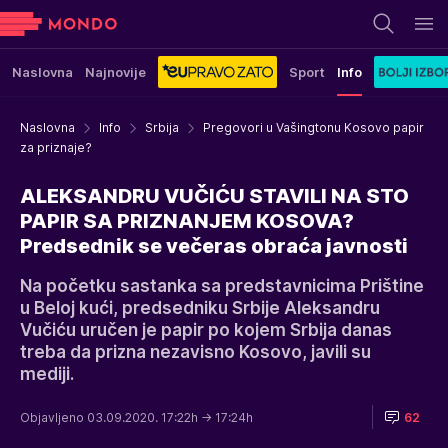
Naslovna
Najnovije
Sport
Info
Naslovna
Info
Srbija
Pregovori u Vašingtonu Kosovo papir
za priznaje?
ALEKSANDRU VUČIĆU STAVILI NA STO
PAPIR SA PRIZNANJEM KOSOVA?
Predsednik se večeras obraća javnosti
Na početku sastanka sa predstavnicima Prištine
u Beloj kući, predsedniku Srbije Aleksandru
Vučiću uručen je papir po kojem Srbija danas
treba da prizna nezavisno Kosovo, javili su
mediji.
Objavljeno 03.09.2020. 17:22h
→ 17:24h
62