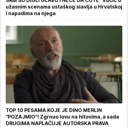
SRBI SU DIGLI GLAVU I NEĆE DA ĆUTE" Vučić o
užasnim scenama ustaškog slavlja u Hrvatskoj
i napadima na njega
TOP 10 PESAMA KOJE JE DINO MERLIN
"POZAJMIO"! Zgrnuo lovu na hitovima, a sada
DRUGIMA NAPLAĆUJE AUTORSKA PRAVA