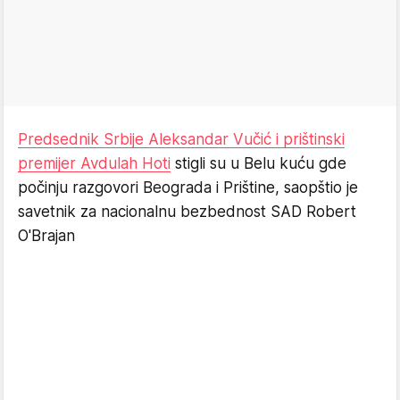
Predsednik Srbije Aleksandar Vučić i prištinski
premijer Avdulah Hoti
stigli su u Belu kuću gde
počinju razgovori Beograda i Prištine, saopštio je
savetnik za nacionalnu bezbednost SAD Robert
O'Brajan