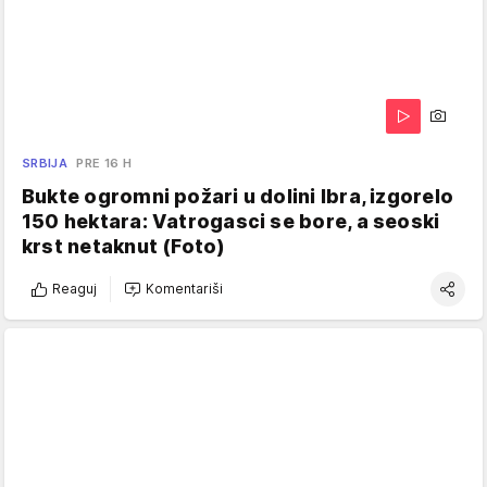
SRBIJA
PRE 16 H
Bukte ogromni požari u dolini Ibra, izgorelo
150 hektara: Vatrogasci se bore, a seoski
krst netaknut (Foto)
Reaguj
Komentariši