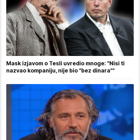
Mask izjavom o Tesli uvredio mnoge: "Nisi ti
nazvao kompaniju, nije bio "bez dinara""