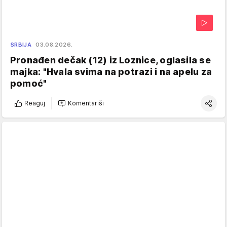
SRBIJA
03.08.2026.
Pronađen dečak (12) iz Loznice, oglasila se
majka: "Hvala svima na potrazi i na apelu za
pomoć"
Reaguj
Komentariši