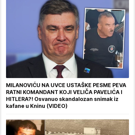
MILANOVIĆU NA UVCE USTAŠKE PESME PEVA
RATNI KOMANDANT KOJI VELIČA PAVELIĆA I
HITLERA?! Osvanuo skandalozan snimak iz
kafane u Kninu (VIDEO)