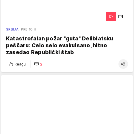
SRBIJA
PRE 10 H
Katastrofalan požar "guta" Deliblatsku
peščaru: Celo selo evakuisano, hitno
zasedao Republički štab
Reaguj
2