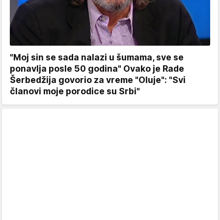
"Moj sin se sada nalazi u šumama, sve se
ponavlja posle 50 godina" Ovako je Rade
Šerbedžija govorio za vreme "Oluje": "Svi
članovi moje porodice su Srbi"