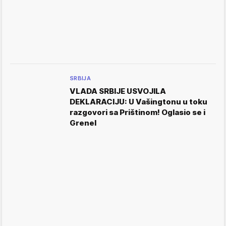
SRBIJA
VLADA SRBIJE USVOJILA
DEKLARACIJU: U Vašingtonu u toku
razgovori sa Prištinom! Oglasio se i
Grenel