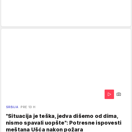
SRBIJA
PRE 13 H
"Situacija je teška, jedva dišemo od dima,
nismo spavali uopšte": Potresne ispovesti
meštana Ušća nakon požara