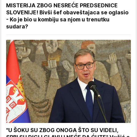
MISTERIJA ZBOG NESREĆE PREDSEDNICE
SLOVENIJE! Bivši šef obaveštajaca se oglasio
- Ko je bio u kombiju sa njom u trenutku
sudara?
"U ŠOKU SU ZBOG ONOGA ŠTO SU VIDELI,