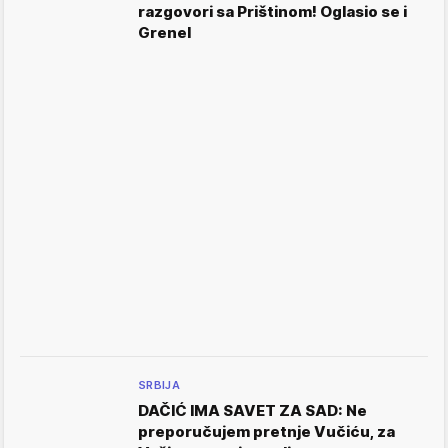
razgovori sa Prištinom! Oglasio se i
Grenel
SRBIJA
DAČIĆ IMA SAVET ZA SAD: Ne
preporučujem pretnje Vučiću, za