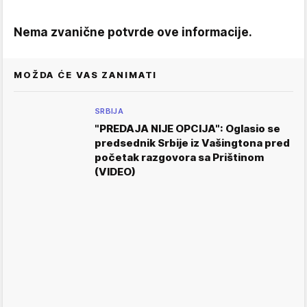
Nema zvanične potvrde ove informacije.
MOŽDA ĆE VAS ZANIMATI
SRBIJA
"PREDAJA NIJE OPCIJA": Oglasio se
predsednik Srbije iz Vašingtona pred
početak razgovora sa Prištinom
(VIDEO)