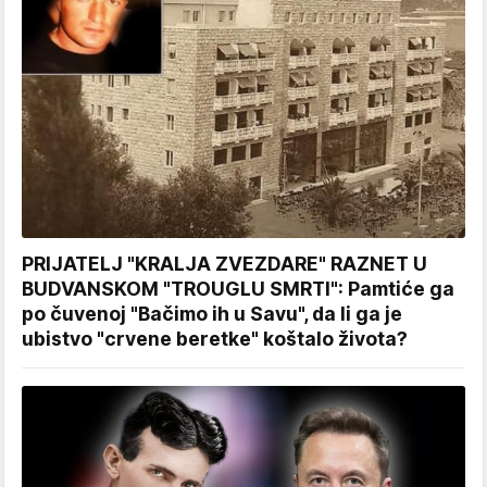
PRIJATELJ "KRALJA ZVEZDARE" RAZNET U
BUDVANSKOM "TROUGLU SMRTI": Pamtiće ga
po čuvenoj "Bačimo ih u Savu", da li ga je
ubistvo "crvene beretke" koštalo života?