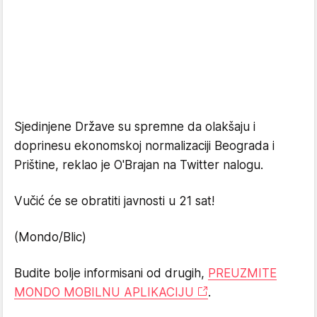
Sjedinjene Države su spremne da olakšaju i
doprinesu ekonomskoj normalizaciji Beograda i
Prištine, reklao je O'Brajan na Twitter nalogu.
Vučić će se obratiti javnosti u 21 sat!
(Mondo/Blic)
Budite bolje informisani od drugih,
PREUZMITE
MONDO MOBILNU APLIKACIJU
.