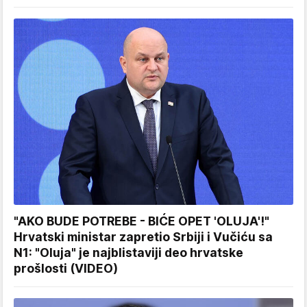
"AKO BUDE POTREBE - BIĆE OPET 'OLUJA'!"
Hrvatski ministar zapretio Srbiji i Vučiću sa
N1: "Oluja" je najblistaviji deo hrvatske
prošlosti (VIDEO)