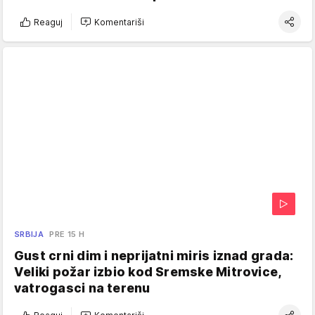
Reaguj
Komentariši
SRBIJA
PRE 15 H
Gust crni dim i neprijatni miris iznad grada:
Veliki požar izbio kod Sremske Mitrovice,
vatrogasci na terenu