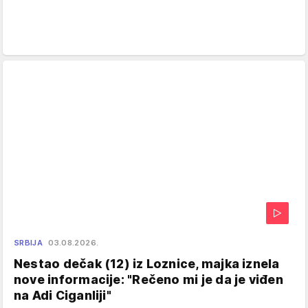
SRBIJA
03.08.2026.
Nestao dečak (12) iz Loznice, majka iznela
nove informacije: "Rečeno mi je da je viđen
na Adi Ciganliji"