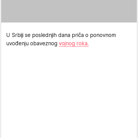
U Srbiji se poslednjih dana priča o ponovnom
uvođenju obaveznog
vojnog roka.