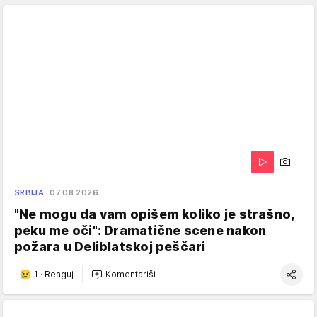
SRBIJA
07.08.2026.
"Ne mogu da vam opišem koliko je strašno,
peku me oči": Dramatične scene nakon
požara u Deliblatskoj peščari
1
·
Reaguj
Komentariši