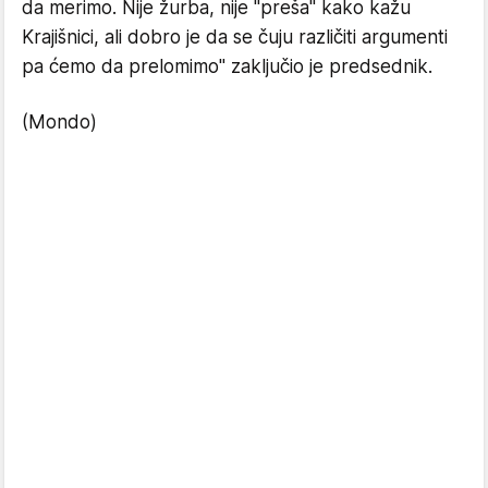
da merimo. Nije žurba, nije "preša" kako kažu
Krajišnici, ali dobro je da se čuju različiti argumenti
pa ćemo da prelomimo" zaključio je predsednik.
(Mondo)