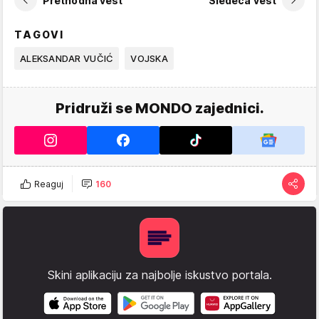
Prethodna vest
Sledeća vest
TAGOVI
ALEKSANDAR VUČIĆ
VOJSKA
Pridruži se MONDO zajednici.
Reaguj
160
Skini aplikaciju za najbolje iskustvo portala.