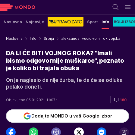
Naslovna
Najnovije
Sport
Info
Naslovna
Info
Srbija
aleksandar vucic vojni rok vojska
DA LI ĆE BITI VOJNOG ROKA? "Imali
bismo odgovornije muškarce", poznato
je koliko bi trajala obuka
On je naglasio da nije žurba, te da će se odluka
polako doneti.
Objavljeno 05.01.2021. 11:07h
160
Dodajte MONDO u vaš Google izbor