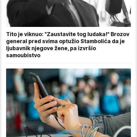
Tito je viknuo: "Zaustavite tog ludaka!" Brozov
general pred svima optužio Stambolića da je
ljubavnik njegove žene, pa izvršio
samoubistvo