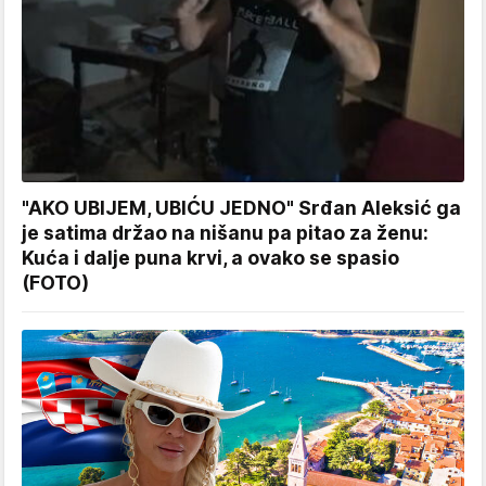
"AKO UBIJEM, UBIĆU JEDNO" Srđan Aleksić ga
je satima držao na nišanu pa pitao za ženu:
Kuća i dalje puna krvi, a ovako se spasio
(FOTO)