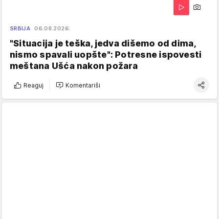
SRBIJA
06.08.2026.
"Situacija je teška, jedva dišemo od dima,
nismo spavali uopšte": Potresne ispovesti
meštana Ušća nakon požara
Reaguj
Komentariši