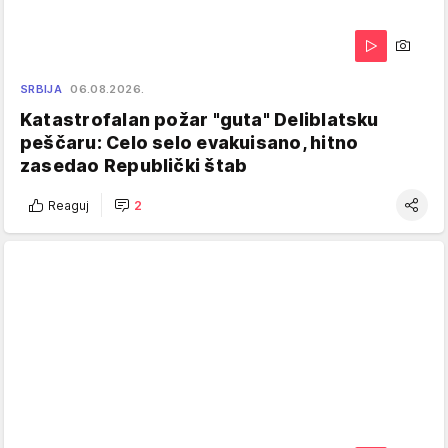
SRBIJA
06.08.2026.
Katastrofalan požar "guta" Deliblatsku
peščaru: Celo selo evakuisano, hitno
zasedao Republički štab
Reaguj
2