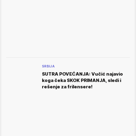
SRBIJA
SUTRA POVEĆANJA: Vučić najavio
koga čeka SKOK PRIMANJA, sledi i
rešenje za frilensere!