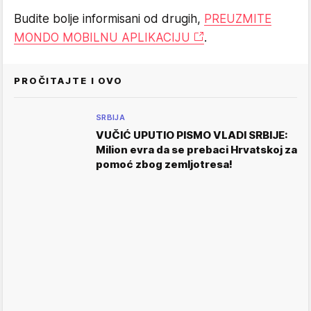
Budite bolje informisani od drugih,
PREUZMITE
MONDO MOBILNU APLIKACIJU
.
PROČITAJTE I OVO
SRBIJA
VUČIĆ UPUTIO PISMO VLADI SRBIJE:
Milion evra da se prebaci Hrvatskoj za
pomoć zbog zemljotresa!