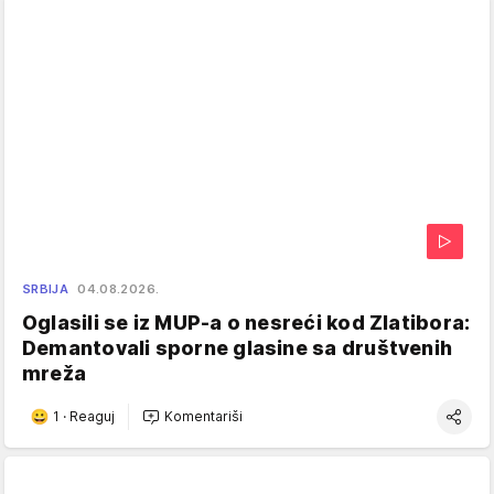
SRBIJA
04.08.2026.
Oglasili se iz MUP-a o nesreći kod Zlatibora:
Demantovali sporne glasine sa društvenih
mreža
1
·
Reaguj
Komentariši