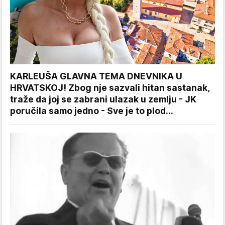
KARLEUŠA GLAVNA TEMA DNEVNIKA U
HRVATSKOJ! Zbog nje sazvali hitan sastanak,
traže da joj se zabrani ulazak u zemlju - JK
poručila samo jedno - Sve je to plod...