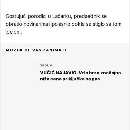
Gostujući porodici u Laćarku, predsednik se
obratio novinarima i pojasnio dokle se stiglo sa tom
idejom.
MOŽDA ĆE VAS ZANIMATI
SRBIJA
VUČIĆ NAJAVIO: Vrlo brzo značajno
niža cena priključka na gas