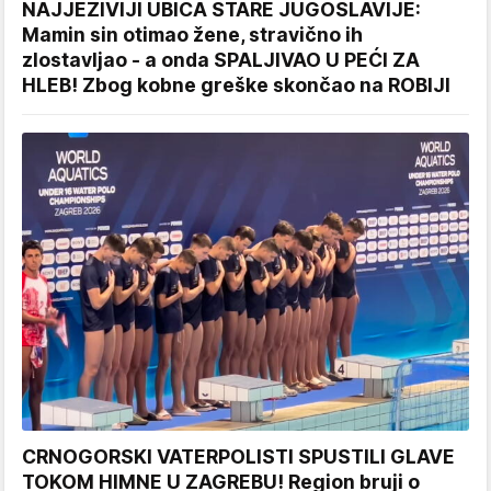
NAJJEZIVIJI UBICA STARE JUGOSLAVIJE:
Mamin sin otimao žene, stravično ih
zlostavljao - a onda SPALJIVAO U PEĆI ZA
HLEB! Zbog kobne greške skončao na ROBIJI
CRNOGORSKI VATERPOLISTI SPUSTILI GLAVE
TOKOM HIMNE U ZAGREBU! Region bruji o