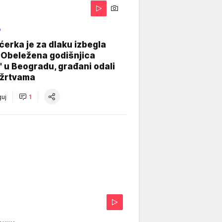
O
ćerka je za dlaku izbegla
 Obeležena godišnjica
" u Beogradu, građani odali
 žrtvama
uj
1