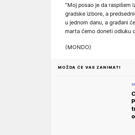
"Moj posao je da raspišem iz
gradske izbore, a predsednič
u jednom danu, a građani će 
marta ćemo doneti odluku da
(MONDO)
MOŽDA ĆE VAS ZANIMATI
S
C
P
t
o