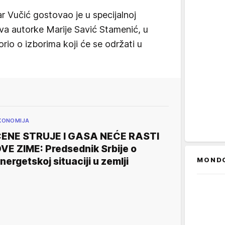
r Vučić gostovao je u specijalnoj
rva autorke Marije Savić Stamenić, u
rio o izborima koji će se održati u
KONOMIJA
ENE STRUJE I GASA NEĆE RASTI
VE ZIME: Predsednik Srbije o
MOND
nergetskoj situaciji u zemlji