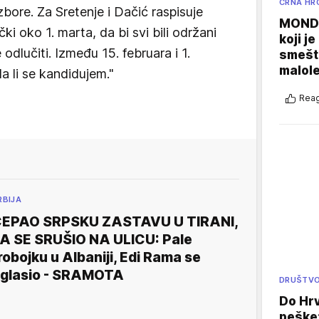
CRNA HR
bore. Za Sretenje i Dačić raspisuje
MONDO
ki oko 1. marta, da bi svi bili održani
koji j
odlučiti. Između 15. februara i 1.
smešte
malole
 li se kandidujem."
Reag
RBIJA
EPAO SRPSKU ZASTAVU U TIRANI,
A SE SRUŠIO NA ULICU: Pale
robojku u Albaniji, Edi Rama se
glasio - SRAMOTA
DRUŠTV
Do Hr
peške