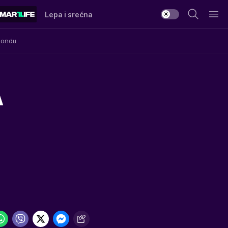
Lepa i srećna
Mondu
A