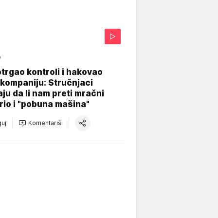
O
otrgao kontroli i hakovao
kompaniju: Stručnjaci
aju da li nam preti mračni
io i "pobuna mašina"
uj
Komentariši