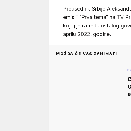
Predsednik Srbije Aleksanda
emisiji “Prva tema” na TV P
kojoj je između ostalog govo
aprilu 2022. godine.
MOŽDA ĆE VAS ZANIMATI
E
C
O
e