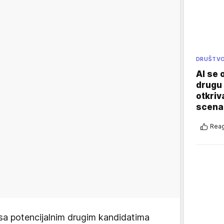
DRUŠTV
AI se 
drugu 
otkriv
scenar
Reag
i sa potencijalnim drugim kandidatima