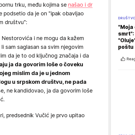
 izbornu trku, među kojima se
našao i dr
je podsetio da je on "ipak obavljao
DRUŠTV
m društvu":
"Moja 
smrt":
a Nestorovića i ne mogu da kažem
"Oluje
a li sam saglasan sa svim njegovim
poštu
lim da je to od ključnog značaja i da
Reag
ju ja da govorim loše o čoveku
kojeg mislim da je u jednom
logu u srpskom društvu, ne pada
, ne kandidovao, ja da govorim loše
ć.
i, predsednik Vučić je prvo upitao