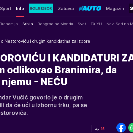
Sport
Info
Zabava
Magazin
Ekonomija
Srbija
Beograd na Mondu
Svet
EX YU
Novi Sad na 
 o Nestoroviću i drugim kandidatima za izbore
OROVIĆU I KANDIDATURI Z
 odlikovao Branimira, da
o njemu - NEĆU
ndar Vučić govorio je o drugim
li da će ući u izbornu trku, pa se
estorovića.
15