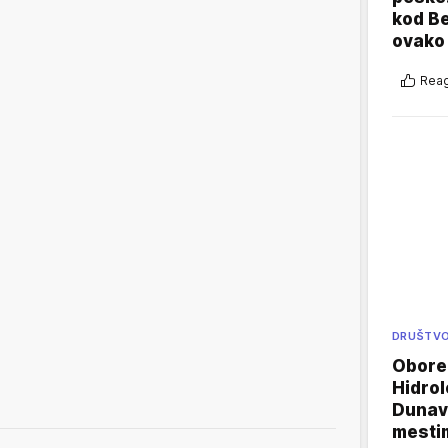
kod B
ovako 
Reag
DRUŠTV
Oboren
Hidrol
Dunava
mestim