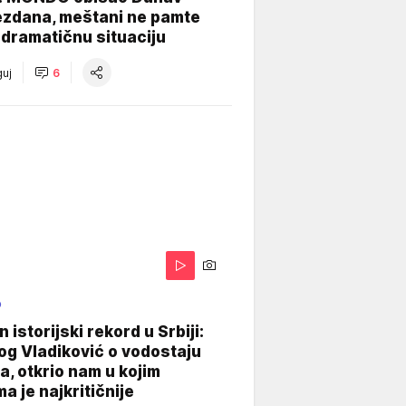
ezdana, meštani ne pamte
dramatičnu situaciju
uj
6
O
 istorijski rekord u Srbiji:
og Vladiković o vodostaju
, otkrio nam u kojim
a je najkritičnije