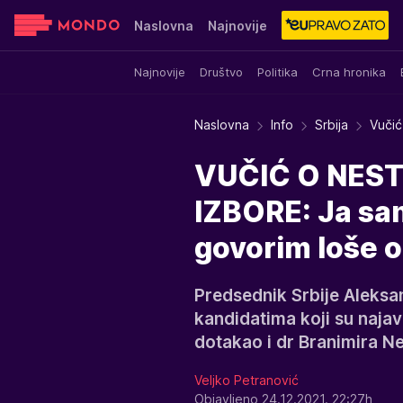
Naslovna
Najnovije
Najnovije
Društvo
Politika
Crna hronika
Sensa
Stvar ukusa
Yumama
Naslovna
Info
Srbija
Vučić
VUČIĆ O NEST
IZBORE: Ja sam
govorim loše 
Predsednik Srbije Aleksa
kandidatima koji su najavi
dotakao i dr Branimira N
Veljko Petranović
Objavljeno 24.12.2021. 22:27h