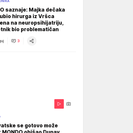
ONIKA
 saznaje: Majka dečaka
e ubio hirurga iz Vršca
na na neuropsihijatriju,
tnik bio problematičan
uj
3
O
vatske se gotovo može
: MONDO obišao Dunav