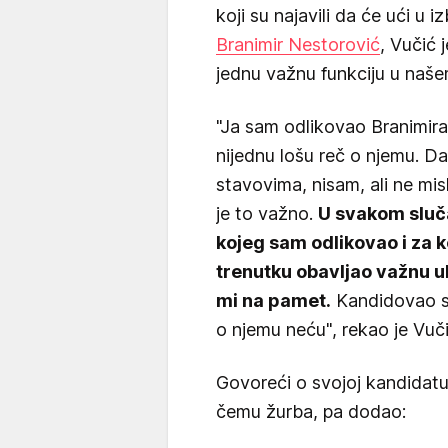
koji su najavili da će ući u
Branimir Nestorović
, Vučić 
jednu važnu funkciju u naše
"Ja sam odlikovao Branimir
nijednu lošu reč o njemu. D
stavovima, nisam, ali ne mis
je to važno.
U svakom sluča
kojeg sam odlikovao i za 
trenutku obavljao važnu u
mi na pamet.
Kandidovao se
o njemu neću", rekao je Vuči
Govoreći o svojoj kandidatur
čemu žurba, pa dodao: