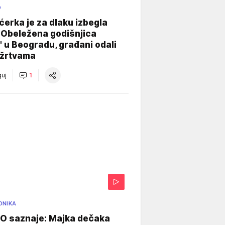
O
ćerka je za dlaku izbegla
 Obeležena godišnjica
" u Beogradu, građani odali
 žrtvama
uj
1
ONIKA
 saznaje: Majka dečaka