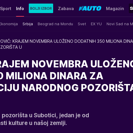
Sport
Info
Zabava
Magazin
Ekonomija
Srbija
Beograd na Mondu
Svet
EX YU
Novi Sad na 
OVIĆ: KRAJEM NOVEMBRA ULOŽENO DODATNIH 350 MILIONA DINA
ZORIŠTA U
RAJEM NOVEMBRA ULOŽEN
 MILIONA DINARA ZA
IJU NARODNOG POZORIŠT
pozorišta u Subotici, jedan je od
sti kulture u našoj zemlji.