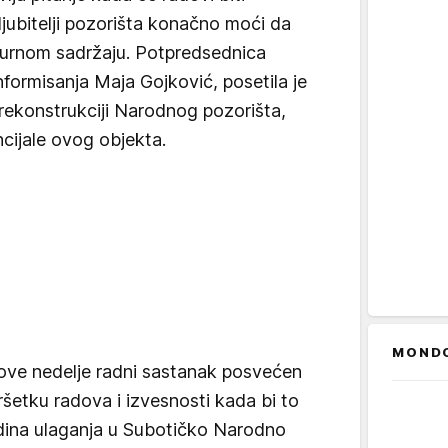
 ljubitelji pozorišta konačno moći da
turnom sadržaju. Potpredsednica
informisanja Maja Gojković, posetila je
 rekonstrukciji Narodnog pozorišta,
ncijale ovog objekta.
MOND
 ove nedelje radni sastanak posvećen
šetku radova i izvesnosti kada bi to
dina ulaganja u Subotičko Narodno