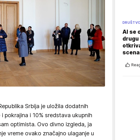
DRUŠTV
AI se 
drugu 
otkriv
scenar
Reag
ublika Srbija je uložila dodatnih
i pokrajina i 10% sredstava ukupnih
sam optimista. Ovo divno izgleda, ja
dnje vreme ovako značajno ulaganje u