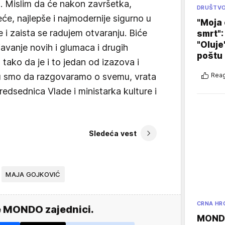
t. Mislim da će nakon završetka,
DRUŠTV
će, najlepše i najmodernije sigurno u
"Moja 
e i zaista se radujem otvaranju. Biće
smrt":
"Oluje
avanje novih i glumaca i drugih
poštu
 tako da je i to jedan od izazova i
 Tu smo da razgovaramo o svemu, vrata
Reag
predsednica Vlade i ministarka kulture i
Sledeća vest
MAJA GOJKOVIĆ
CRNA HR
e MONDO zajednici.
MONDO