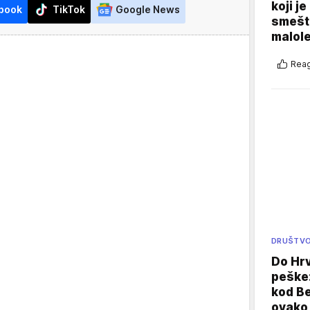
koji j
book
TikTok
Google News
smešte
malole
Reag
DRUŠTV
Do Hr
peške
kod B
ovako 