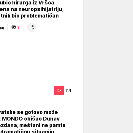
e ubio hirurga iz Vršca
na na neuropsihijatriju,
tnik bio problematičan
uj
3
O
vatske se gotovo može
: MONDO obišao Dunav
ezdana, meštani ne pamte
dramatičnu situaciju