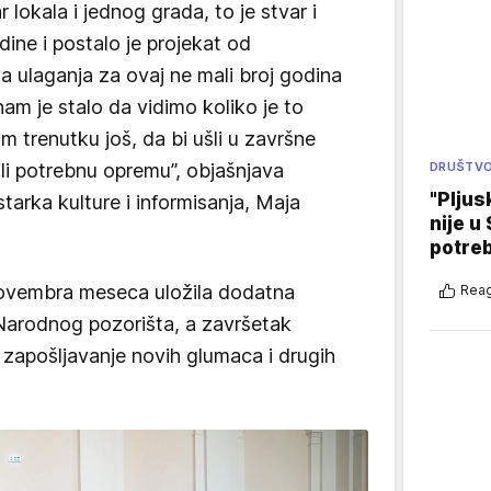
r lokala i jednog grada, to je stvar i
ne i postalo je projekat od
 ulaganja za ovaj ne mali broj godina
 nam je stalo da vidimo koliko je to
trenutku još, da bi ušli u završne
DRUŠTV
li potrebnu opremu”, objašnjava
"Pljus
tarka kulture i informisanja, Maja
nije u 
potre
 novembra meseca uložila dodatna
Reag
Narodnog pozorišta, a završetak
 zapošljavanje novih glumaca i drugih