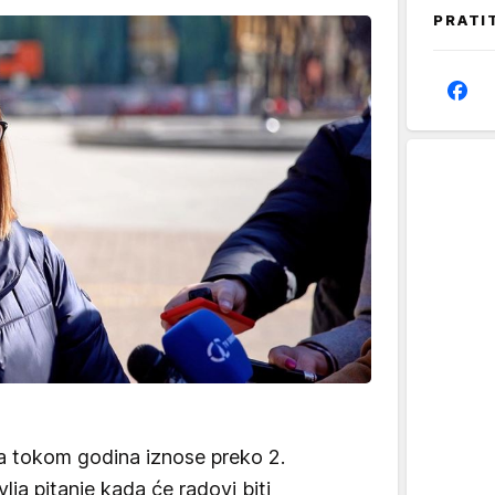
PRATI
 tokom godina iznose preko 2.
vlja pitanje kada će radovi biti