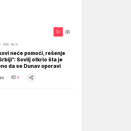
O
PRE 16 H
kovi neće pomoći, rešenje
Srbiji": Sovilj otkrio šta je
bno da se Dunav oporavi
uj
2