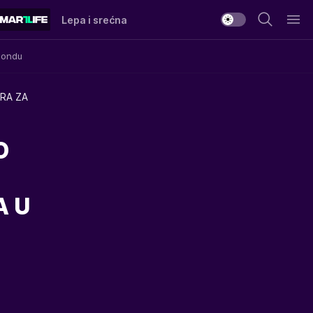
Lepa i srećna
Mondu
RA ZA
O
A U