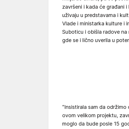
završeni i kada će građani i
uživaju u predstavama i kul
Vlade i ministarka kulture i 
Suboticu i obišla radove na
gde se i lično uverila u pote
“Insistirala sam da održimo
ovom velikom projektu, zavr
moglo da bude posle 15 go