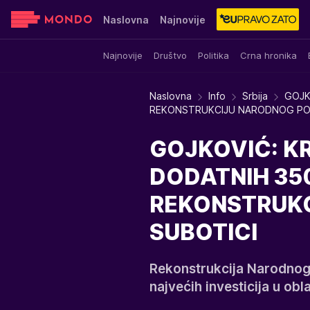
Naslovna
Najnovije
Najnovije
Društvo
Politika
Crna hronika
Sensa
Stvar ukusa
Yumama
Naslovna
Info
Srbija
GOJK
REKONSTRUKCIJU NARODNOG PO
GOJKOVIĆ: K
DODATNIH 350
REKONSTRUKC
SUBOTICI
Rekonstrukcija Narodnog 
najvećih investicija u obla