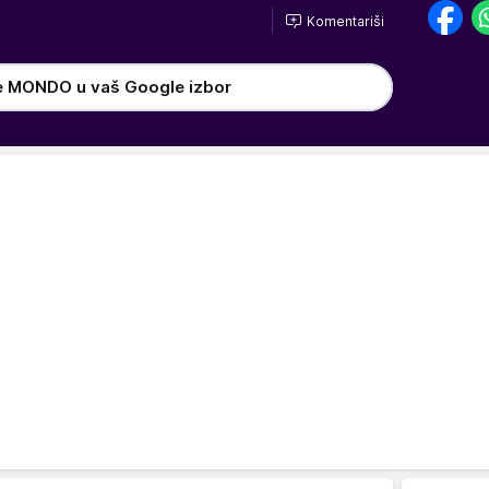
Komentariši
e MONDO u vaš Google izbor