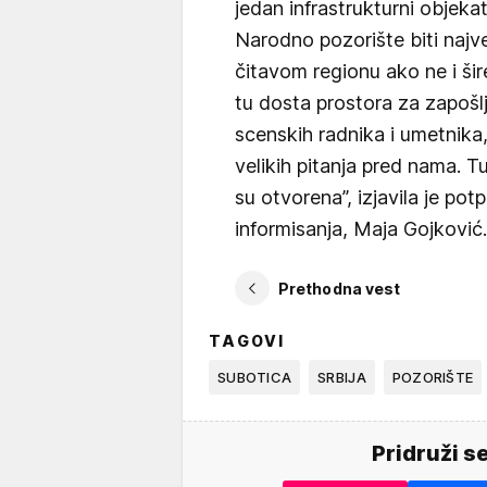
jedan infrastrukturni objeka
Narodno pozorište biti najve
čitavom regionu ako ne i šir
tu dosta prostora za zapošlj
scenskih radnika i umetnika,
velikih pitanja pred nama.
su otvorena”, izjavila je pot
informisanja, Maja Gojković.
Prethodna vest
TAGOVI
SUBOTICA
SRBIJA
POZORIŠTE
Pridruži s