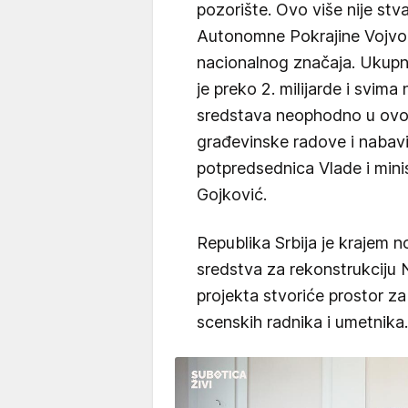
pozorište. Ovo više nije stva
Autonomne Pokrajine Vojvodi
nacionalnog značaja. Ukupna
je preko 2. milijarde i svima
sredstava neophodno u ovom 
građevinske radove i nabavi
potpredsednica Vlade i minis
Gojković.
Republika Srbija je krajem
sredstva za rekonstrukciju 
projekta stvoriće prostor za
scenskih radnika i umetnika.