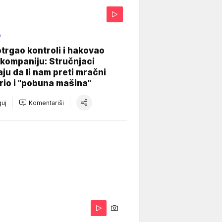
O
otrgao kontroli i hakovao
kompaniju: Stručnjaci
aju da li nam preti mračni
io i "pobuna mašina"
uj
Komentariši