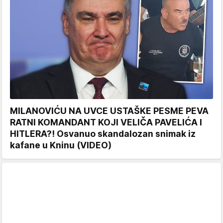
MILANOVIĆU NA UVCE USTAŠKE PESME PEVA
RATNI KOMANDANT KOJI VELIČA PAVELIĆA I
HITLERA?! Osvanuo skandalozan snimak iz
kafane u Kninu (VIDEO)