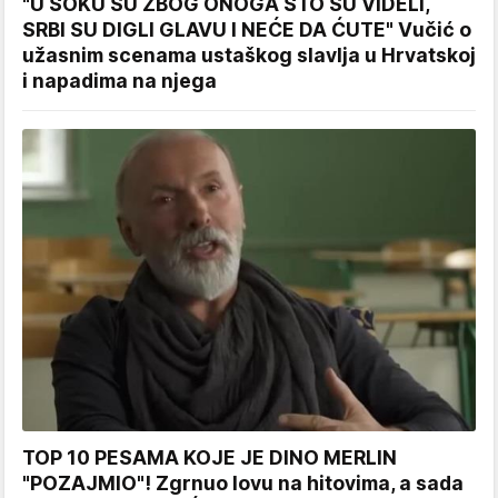
"U ŠOKU SU ZBOG ONOGA ŠTO SU VIDELI,
SRBI SU DIGLI GLAVU I NEĆE DA ĆUTE" Vučić o
užasnim scenama ustaškog slavlja u Hrvatskoj
i napadima na njega
TOP 10 PESAMA KOJE JE DINO MERLIN
"POZAJMIO"! Zgrnuo lovu na hitovima, a sada