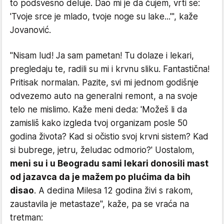
to podsvesno deluje. Dao mi je da čujem, vrti se:
'Tvoje srce je mlado, tvoje noge su lake...'", kaže
Jovanović.
"Nisam lud! Ja sam pametan! Tu dolaze i lekari,
pregledaju te, radili su mi i krvnu sliku. Fantastična!
Pritisak normalan. Pazite, svi mi jednom godišnje
odvezemo auto na generalni remont, a na svoje
telo ne mislimo. Kaže meni deda: 'Možeš li da
zamisliš kako izgleda tvoj organizam posle 50
godina života? Kad si očistio svoj krvni sistem? Kad
si bubrege, jetru, želudac odmorio?' Uostalom,
meni su i u Beogradu sami lekari donosili mast
od jazavca da je mažem po plućima da bih
disao
. A dedina Milesa 12 godina živi s rakom,
zaustavila je metastaze", kaže, pa se vraća na
tretman: