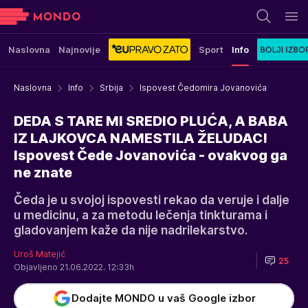
Naslovna
Najnovije
Sport
Info
Naslovna
Info
Srbija
Ispovest Čedomira Jovanovića
DEDA S TARE MI SREDIO PLUĆA, A BABA
IZ LAJKOVCA NAMESTILA ŽELUDAC!
Ispovest Čede Jovanovića - ovakvog ga
ne znate
Čeda je u svojoj ispovesti rekao da veruje i dalje
u medicinu, a za metodu lečenja tinkturama i
gladovanjem kaže da nije nadrilekarstvo.
Uroš Matejić
25
Objavljeno 21.06.2022. 12:33h
Dodajte MONDO u vaš Google izbor