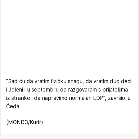
"Sad ću da vratim fizičku snagu, da vratim dug deci
i Jeleni i u septembru da razgovaram s prijateljima
iz stranke i da napravimo normalan LDP", završio je
Čeda.
(MONDO/Kurir)