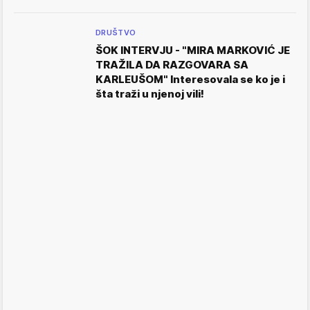
DRUŠTVO
ŠOK INTERVJU - "MIRA MARKOVIĆ JE
TRAŽILA DA RAZGOVARA SA
KARLEUŠOM" Interesovala se ko je i
šta traži u njenoj vili!