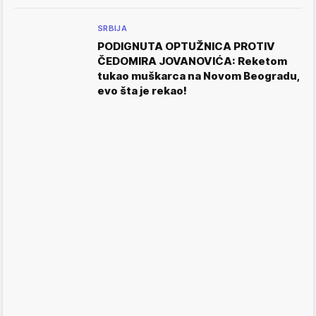
SRBIJA
PODIGNUTA OPTUŽNICA PROTIV
ČEDOMIRA JOVANOVIĆA: Reketom
tukao muškarca na Novom Beogradu,
evo šta je rekao!