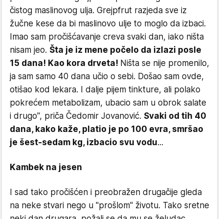
čistog maslinovog ulja. Grejpfrut razjeda sve iz
žučne kese da bi maslinovo ulje to moglo da izbaci.
Imao sam pročišćavanje creva svaki dan, iako ništa
nisam jeo.
Šta je iz mene počelo da izlazi posle
15 dana! Kao kora drveta!
Ništa se nije promenilo,
ja sam samo 40 dana učio o sebi. Došao sam ovde,
otišao kod lekara. I dalje pijem tinkture, ali polako
pokrećem metabolizam, ubacio sam u obrok salate
i drugo", priča Čedomir Jovanović.
Svaki od tih 40
dana, kako kaže, platio je po 100 evra, smršao
je šest-sedam kg, izbacio svu vodu
...
Kambek na jesen
I sad tako pročišćen i preobražen drugačije gleda
na neke stvari nego u "prošlom" životu. Tako sretne
neki dan drugara, požali se da mu se želudac