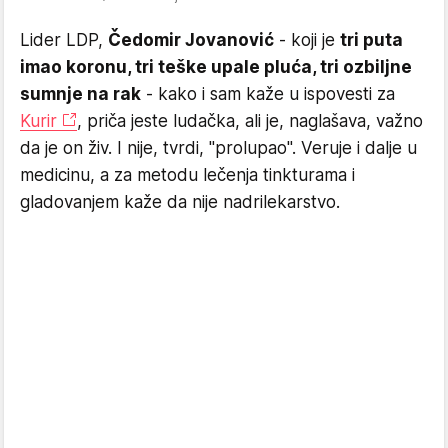
Lider LDP,
Čedomir Jovanović
- koji je
tri puta
imao koronu, tri teške upale pluća, tri ozbiljne
sumnje na rak
- kako i sam kaže u ispovesti za
Kurir
, priča jeste ludačka, ali je, naglašava, važno
da je on živ. I nije, tvrdi, "prolupao". Veruje i dalje u
medicinu, a za metodu lečenja tinkturama i
gladovanjem kaže da nije nadrilekarstvo.