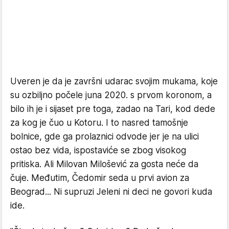
Uveren je da je završni udarac svojim mukama, koje
su ozbiljno počele juna 2020. s prvom koronom, a
bilo ih je i sijaset pre toga, zadao na Tari, kod dede
za kog je čuo u Kotoru. I to nasred tamošnje
bolnice, gde ga prolaznici odvode jer je na ulici
ostao bez vida, ispostaviće se zbog visokog
pritiska. Ali Milovan Milošević za gosta neće da
čuje. Međutim, Čedomir seda u prvi avion za
Beograd... Ni supruzi Jeleni ni deci ne govori kuda
ide.