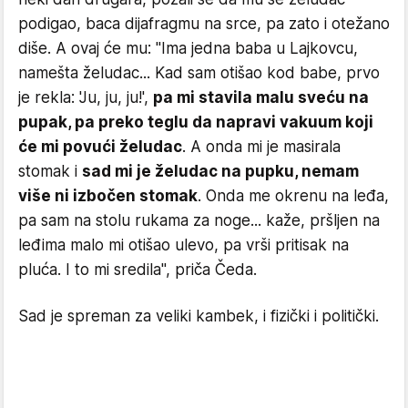
podigao, baca dijafragmu na srce, pa zato i otežano
diše. A ovaj će mu: "Ima jedna baba u Lajkovcu,
namešta želudac... Kad sam otišao kod babe, prvo
je rekla: 'Ju, ju, ju!',
pa mi stavila malu sveću na
pupak, pa preko teglu da napravi vakuum koji
će mi povući želudac
. A onda mi je masirala
stomak i
sad mi je želudac na pupku, nemam
više ni izbočen stomak
. Onda me okrenu na leđa,
pa sam na stolu rukama za noge... kaže, pršljen na
leđima malo mi otišao ulevo, pa vrši pritisak na
pluća. I to mi sredila", priča Čeda.
Sad je spreman za veliki kambek, i fizički i politički.