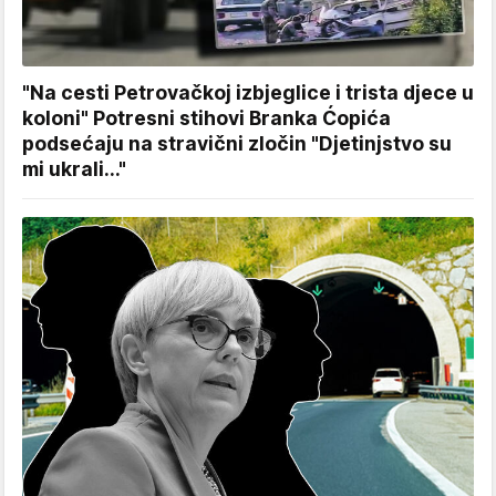
"Na cesti Petrovačkoj izbjeglice i trista djece u
koloni" Potresni stihovi Branka Ćopića
podsećaju na stravični zločin "Djetinjstvo su
mi ukrali..."