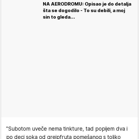
NA AERODROMU: Opisao je do detalja
šta se dogodilo - To su debili, a moj
sin to gleda...
"Subotom uveče nema tinkture, tad popijem dva i
po deci soka od grejpfruta pomešanog s toliko