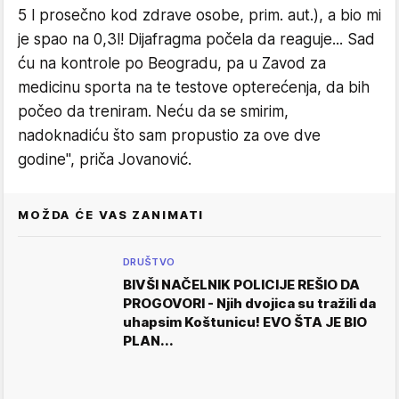
5 l prosečno kod zdrave osobe, prim. aut.), a bio mi
je spao na 0,3l! Dijafragma počela da reaguje... Sad
ću na kontrole po Beogradu, pa u Zavod za
medicinu sporta na te testove opterećenja, da bih
počeo da treniram. Neću da se smirim,
nadoknadiću što sam propustio za ove dve
godine", priča Jovanović.
MOŽDA ĆE VAS ZANIMATI
DRUŠTVO
BIVŠI NAČELNIK POLICIJE REŠIO DA
PROGOVORI - Njih dvojica su tražili da
uhapsim Koštunicu! EVO ŠTA JE BIO
PLAN...