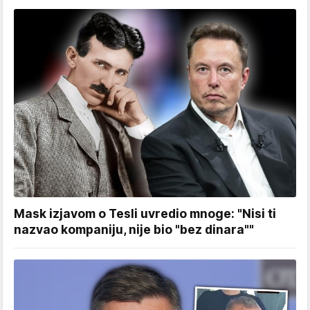
Mask izjavom o Tesli uvredio mnoge: "Nisi ti
nazvao kompaniju, nije bio "bez dinara""