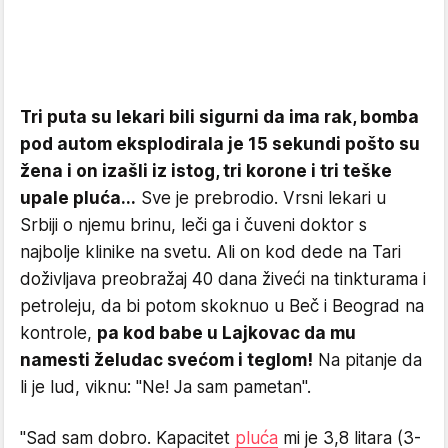
Tri puta su lekari bili sigurni da ima rak, bomba
pod autom eksplodirala je 15 sekundi pošto su
žena i on izašli iz istog, tri korone i tri teške
upale pluća...
Sve je prebrodio. Vrsni lekari u
Srbiji o njemu brinu, leči ga i čuveni doktor s
najbolje klinike na svetu. Ali on kod dede na Tari
doživljava preobražaj 40 dana živeći na tinkturama i
petroleju, da bi potom skoknuo u Beč i Beograd na
kontrole,
pa kod babe u Lajkovac da mu
namesti želudac svećom i teglom!
Na pitanje da
li je lud, viknu: "Ne! Ja sam pametan".
"Sad sam dobro. Kapacitet
pluća
mi je 3,8 litara (3-