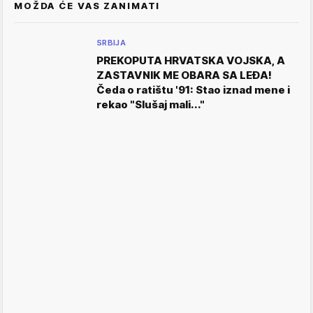
MOŽDA ĆE VAS ZANIMATI
SRBIJA
PREKOPUTA HRVATSKA VOJSKA, A
ZASTAVNIK ME OBARA SA LEĐA!
Čeda o ratištu '91: Stao iznad mene i
rekao "Slušaj mali..."