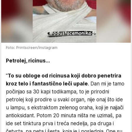
Foto: Printscreen/Instagram
Petrolej, ricinus...
"
To su obloge od ricinusa koji dobro penetrira
kroz telo i fantastično leči upale
. Dan mi je tamo
počinjao sa 30 kapi todikampa, to je prirodni
petrolej koji prodire u svaki organ, nije onaj što ide
u lampu, s ekstraktom zelenog oraha, koji je najjači
antioksidant. Potom 20 minuta ništa ne uzimaš, pa
ide set tinktura prva i treća nedelja, pa druga i
četvrta, pa peta i šesta, koja je i poslednja. One su