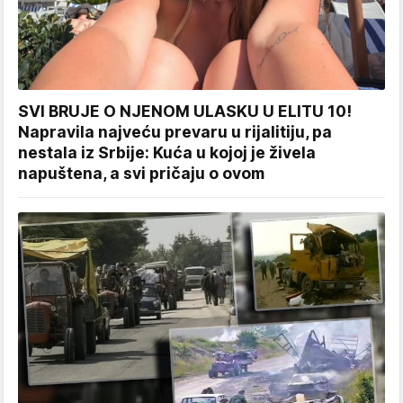
SVI BRUJE O NJENOM ULASKU U ELITU 10!
Napravila najveću prevaru u rijalitiju, pa
nestala iz Srbije: Kuća u kojoj je živela
napuštena, a svi pričaju o ovom