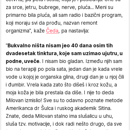
za srce, jetru, bubrege, nerve, pluća... Meni su
primarno bila pluća, ali sam radio i bazični program,
koji moraju svi da prođu, nazvan remont
organizma", kaže
Čeda
, pa nastavlja:
"
Bukvalno ništa nisam jeo 40 dana osim tih
dvadesetak tinktura, koje sam uzimao ujutru, u
podne, uveče
. I nisam bio gladan. Između njih sam
bio na terapiji po pola sata, jedan dan je kada vrele
vode u kojoj je organska glina, drugi dan je u njoj čili
i đumbir. Vrela kada zato što dišeš i kroz kožu, a
moja koža je bila prestala da diše. I nije to deda
Milovan izmislio! Sve su to odavno poznate metode
Amerikanca dr Šulca i ruskog akademik Sitina.
Znate, deda Milovan stalno ima slušalicu u uhu,
sluša tzv. motivacije, i dok radi nešto drugo, da sve