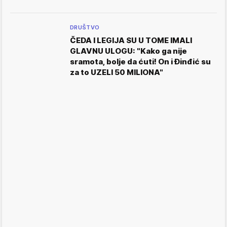
DRUŠTVO
ČEDA I LEGIJA SU U TOME IMALI
GLAVNU ULOGU: "Kako ga nije
sramota, bolje da ćuti! On i Đinđić su
za to UZELI 50 MILIONA"