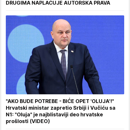
DRUGIMA NAPLAĆUJE AUTORSKA PRAVA
"AKO BUDE POTREBE - BIĆE OPET 'OLUJA'!"
Hrvatski ministar zapretio Srbiji i Vučiću sa
N1: "Oluja" je najblistaviji deo hrvatske
prošlosti (VIDEO)