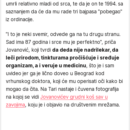
umrli relativno mladi od srca, te da je on te 1994. sa
saznanjem da će da mu rade tri bajpasa "pobegao"
iz ordinacije.
"I to je neki svemir, odvede ga na tu drugu stranu.
Sad ima 87 godina i srce mu je perfektno", priča
Jovanović, koji tvrdi
da deda nije nadrilekar, da
leči prirodom, tinkturama pročišćuje i sređuje
organizam, a i veruje u medicinu
, što je i sam
uvideo jer ga je lično doveo u Beograd kod
vrhunskog doktora, koji će mu operisati oči kako bi
mogao da čita. Na Tari nastaje i čuvena fotografija
na kojoj se vidi
Jovanovićev grudni koš sav u
zavojima
, koju je i objavio na društvenim mrežama.