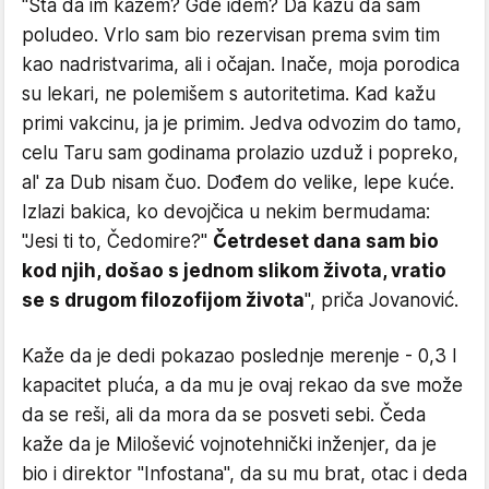
"Šta da im kažem? Gde idem? Da kažu da sam
poludeo. Vrlo sam bio rezervisan prema svim tim
kao nadristvarima, ali i očajan. Inače, moja porodica
su lekari, ne polemišem s autoritetima. Kad kažu
primi vakcinu, ja je primim. Jedva odvozim do tamo,
celu Taru sam godinama prolazio uzduž i popreko,
al' za Dub nisam čuo. Dođem do velike, lepe kuće.
Izlazi bakica, ko devojčica u nekim bermudama:
"Jesi ti to, Čedomire?"
Četrdeset dana sam bio
kod njih, došao s jednom slikom života, vratio
se s drugom filozofijom života
", priča Jovanović.
Kaže da je dedi pokazao poslednje merenje - 0,3 l
kapacitet pluća, a da mu je ovaj rekao da sve može
da se reši, ali da mora da se posveti sebi. Čeda
kaže da je Milošević vojnotehnički inženjer, da je
bio i direktor "Infostana", da su mu brat, otac i deda