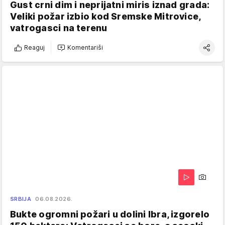
Gust crni dim i neprijatni miris iznad grada:
Veliki požar izbio kod Sremske Mitrovice,
vatrogasci na terenu
Reaguj
Komentariši
SRBIJA
06.08.2026.
Bukte ogromni požari u dolini Ibra, izgorelo