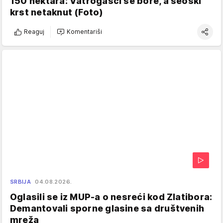
150 hektara: Vatrogasci se bore, a seoski
krst netaknut (Foto)
Reaguj
Komentariši
SRBIJA
04.08.2026.
Oglasili se iz MUP-a o nesreći kod Zlatibora:
Demantovali sporne glasine sa društvenih
mreža