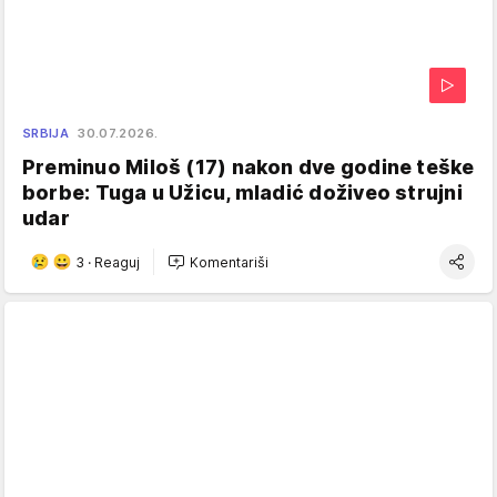
SRBIJA
30.07.2026.
Preminuo Miloš (17) nakon dve godine teške
borbe: Tuga u Užicu, mladić doživeo strujni
udar
3
·
Reaguj
Komentariši