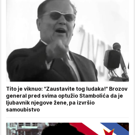
Tito je viknuo: "Zaustavite tog ludaka!" Brozov
general pred svima optužio Stambolića da je
ljubavnik njegove žene, pa izvršio
samoubistvo