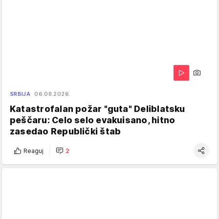
SRBIJA
06.08.2026.
Katastrofalan požar "guta" Deliblatsku
peščaru: Celo selo evakuisano, hitno
zasedao Republički štab
Reaguj
2