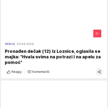
SRBIJA
03.08.2026.
Pronađen dečak (12) iz Loznice, oglasila se
majka: "Hvala svima na potrazi i na apelu za
pomoć"
Reaguj
Komentariši