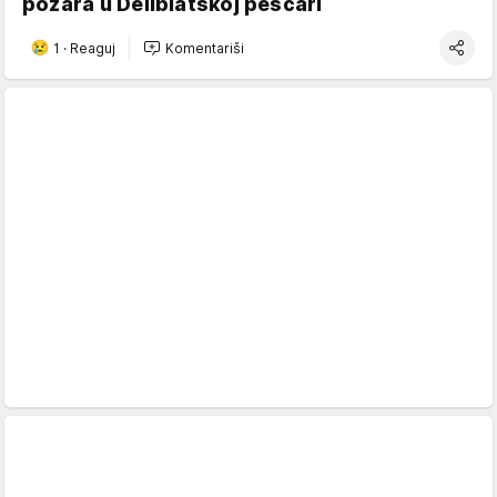
požara u Deliblatskoj peščari
1
·
Reaguj
Komentariši