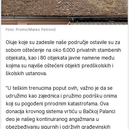
Foto: Promo/Marko Petrović
Oluje koje su zadesile naše područje ostavile su za
sobom oštećenje na oko 6.000 privatnih stambenih
objekata, kao i 80 objekata javne namene među
kojima su najviše oštećeni objekti predškolskih i
školskih ustanova.
"U teškim trenucima poput ovih, važno je da se
udružimo kao zajednica i pružimo podršku onima
koji su pogođeni prirodnim katastrofama. Ova
donacija krovnog sistema vrtiću u Bačkoj Palanci
deo je našeg kontinuiranog angažmana u
obezbeđivanju sigurnih i održivih građevinskih