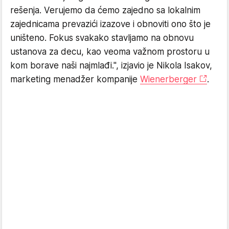
rešenja. Verujemo da ćemo zajedno sa lokalnim
zajednicama prevazići izazove i obnoviti ono što je
uništeno. Fokus svakako stavljamo na obnovu
ustanova za decu, kao veoma važnom prostoru u
kom borave naši najmlađi.", izjavio je Nikola Isakov,
marketing menadžer kompanije
Wienerberger
.