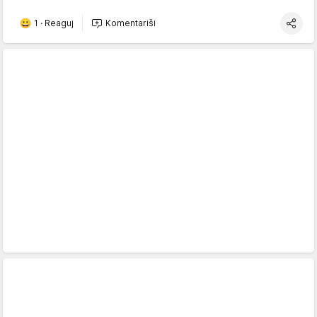
1
·
Reaguj
Komentariši