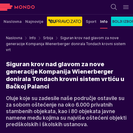
Naslovna
Najnovije
Sport
Info
Naslovna
Info
Srbija
Siguran krov nad glavom za nove
generacije Kompanija Wienerberger donirala Tondach krovni sistem
vrt
Siguran krov nad glavom za nove
generacije Kompanija Wienerberger
donirala Tondach krovni sistem vrtiću u
Bačkoj Palanci
Oluje koje su zadesile naše područje ostavile su
za sobom oštećenje na oko 6.000 privatnih
stambenih objekata, kao i 80 objekata javne
namene među kojima su najviše oštećeni objekti
predškolskih i školskih ustanova.