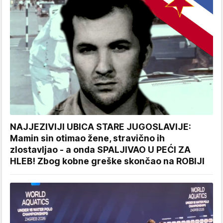
NAJJEZIVIJI UBICA STARE JUGOSLAVIJE:
Mamin sin otimao žene, stravično ih
zlostavljao - a onda SPALJIVAO U PEĆI ZA
HLEB! Zbog kobne greške skončao na ROBIJI