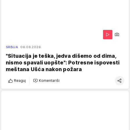
SRBIJA
06.08.2026.
"Situacija je teška, jedva dišemo od dima,
nismo spavali uopšte": Potresne ispovesti
meštana Ušća nakon požara
Reaguj
Komentariši