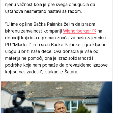
njenu važnost koja je pre svega omugućila da
ustanova nesmetano nastavi sa radom.
“U ime opšine Bačka Palanka želim da izrazim
iskrenu zahvalnost kompaniji
Wienerberger
na
donaciji koja ima ogroman značaj za našu zajednicu.
PU “Mladost” je u srcu Bačke Palanke i igra ključnu
ulogu u brizi naše dece. Ova donacija je više od
materijalne pomoći, ona je izraz solidarnosti i
podrške koja nam pomaže da prevaziđemo izazove
koji su nas zadesili”, istakao je Šatara.