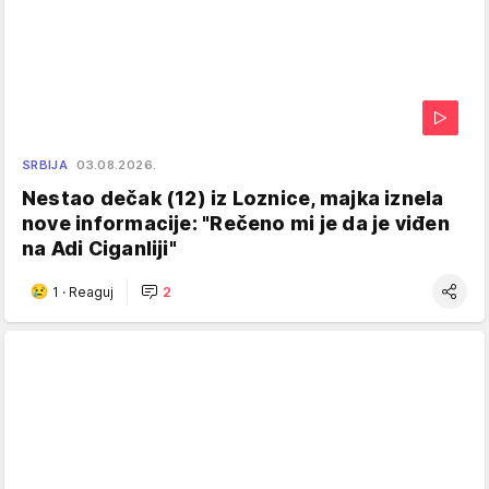
SRBIJA
03.08.2026.
Nestao dečak (12) iz Loznice, majka iznela
nove informacije: "Rečeno mi je da je viđen
na Adi Ciganliji"
1
·
Reaguj
2