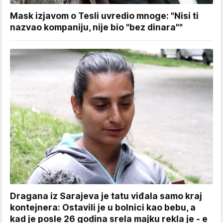
Mask izjavom o Tesli uvredio mnoge: "Nisi ti
nazvao kompaniju, nije bio "bez dinara""
Dragana iz Sarajeva je tatu viđala samo kraj
kontejnera: Ostavili je u bolnici kao bebu, a
kad je posle 26 godina srela majku rekla je - e