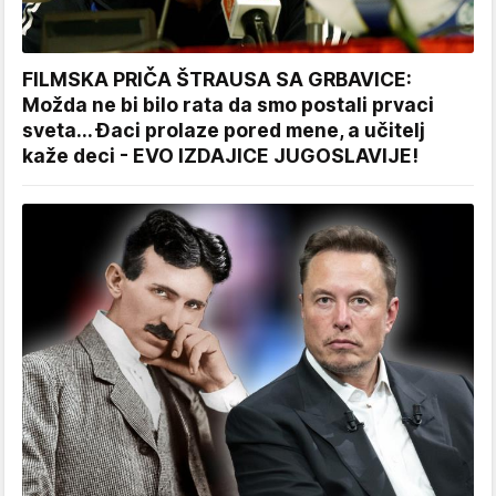
FILMSKA PRIČA ŠTRAUSA SA GRBAVICE:
Možda ne bi bilo rata da smo postali prvaci
sveta... Đaci prolaze pored mene, a učitelj
kaže deci - EVO IZDAJICE JUGOSLAVIJE!