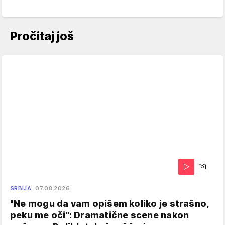
Pročitaj još
SRBIJA
07.08.2026.
"Ne mogu da vam opišem koliko je strašno,
peku me oči": Dramatične scene nakon