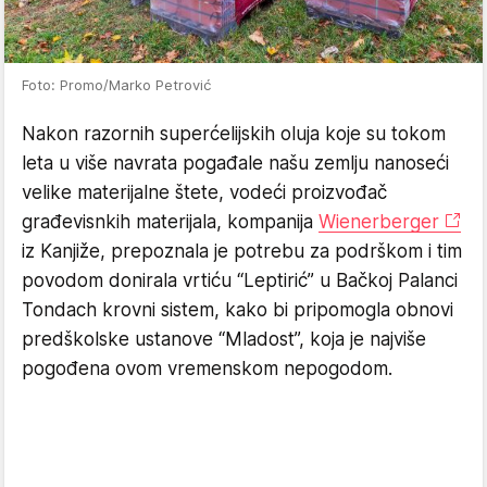
Foto: Promo/Marko Petrović
Nakon razornih superćelijskih oluja koje su tokom
leta u više navrata pogađale našu zemlju nanoseći
velike materijalne štete, vodeći proizvođač
građevisnkih materijala, kompanija
Wienerberger
iz Kanjiže, prepoznala je potrebu za podrškom i tim
povodom donirala vrtiću “Leptirić” u Bačkoj Palanci
Tondach krovni sistem, kako bi pripomogla obnovi
predškolske ustanove “Mladost”, koja je najviše
pogođena ovom vremenskom nepogodom.