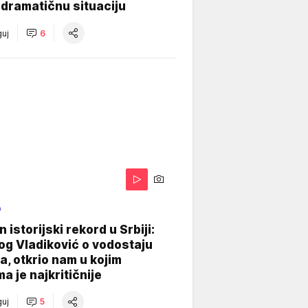
dramatičnu situaciju
uj
6
O
 istorijski rekord u Srbiji:
og Vladiković o vodostaju
, otkrio nam u kojim
a je najkritičnije
uj
5