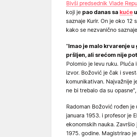
Bivši predsednik Vlade Repu
koji je
pao danas sa
kuće
u
saznaje Kurir. On je oko 12 
kako se nezvanično saznaje p
"
Imao je malo krvarenje u 
pršljen, ali srećom nije p
Polomio je levu ruku. Pluća 
izvor. Božović je čak i svest
komunikativan. Najvažnije j
ne bi trebalo da su opasne",
Radoman Božović rođen je u
januara 1953. i profesor je
ekonomskih nauka. Završio j
1975. godine. Magistrirao je