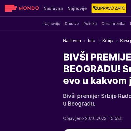
Naslovna
Najnovije
Najnovije
Društvo
Politika
Crna hronika
Sensa
Stvar ukusa
Yumama
Naslovna
Info
Srbija
Bivši
BIVŠI PREMIJ
BEOGRADU! Sru
evo u kakvom j
Bivši premijer Srbije Ra
u Beogradu.
Objavljeno 20.10.2023. 15:58h