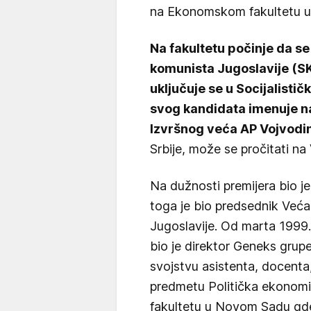
na Ekonomskom fakultetu u
Na fakultetu počinje da se
komunista Jugoslavije (SK
uključuje se u Socijalističk
svog kandidata imenuje n
Izvršnog veća AP Vojvodi
Srbije, može se pročitati na V
Na dužnosti premijera bio j
toga je bio predsednik Već
Jugoslavije. Od marta 1999
bio je direktor Geneks grup
svojstvu asistenta, docenta
predmetu Politička ekonomij
fakultetu u Novom Sadu gde