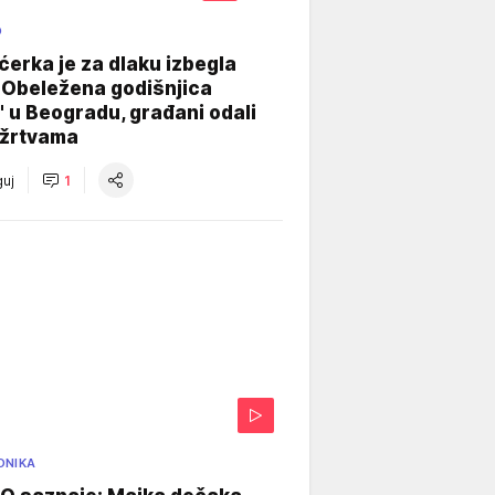
O
ćerka je za dlaku izbegla
 Obeležena godišnjica
" u Beogradu, građani odali
 žrtvama
uj
1
ONIKA