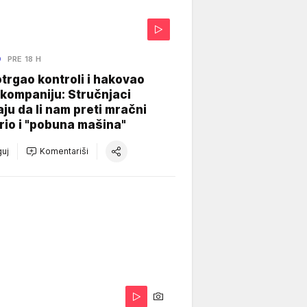
O
PRE 18 H
otrgao kontroli i hakovao
kompaniju: Stručnjaci
aju da li nam preti mračni
io i "pobuna mašina"
uj
Komentariši