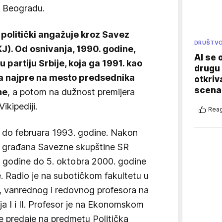
 Beogradu.
 politički angažuje kroz Savez
DRUŠTV
J). Od osnivanja, 1990. godine,
AI se 
u partiju Srbije, koja ga 1991. kao
drugu 
a najpre na mesto predsednika
otkriv
scenar
ne
, a potom na dužnost premijera
ikipediji.
Reag
e do februara 1993. godine. Nakon
a građana Savezne skupštine SR
. godine do 5. oktobra 2000. godine
e. Radio je na subotičkom fakultetu u
, vanrednog i redovnog profesora na
a I i II. Profesor je na Ekonomskom
 predaje na predmetu Politička