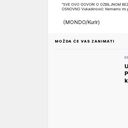
"SVE OVO GOVORI O OZBILJNOM BEZNA
OSNOVNO Vukadinović: Nemamo mi pr
(MONDO/Kurir)
MOŽDA ĆE VAS ZANIMATI
E
P
k