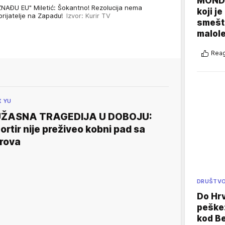
MONDO
ĐU EU" Miletić: Šokantno! Rezolucija nema
koji j
ijatelje na Zapadu!
Izvor: Kurir TV
smešte
malole
Reag
X YU
UŽASNA TRAGEDIJA U DOBOJU:
ortir nije preživeo kobni pad sa
rova
DRUŠTV
Do Hr
peške
kod B