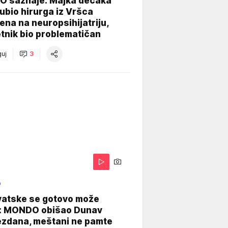
 saznaje: Majka dečaka
e ubio hirurga iz Vršca
na na neuropsihijatriju,
tnik bio problematičan
uj
3
O
vatske se gotovo može
: MONDO obišao Dunav
ezdana, meštani ne pamte