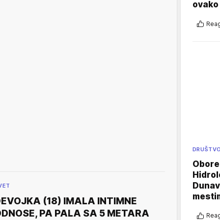
ovako 
Reag
DRUŠTV
Oboren
Hidrol
Dunava
VET
mestim
EVOJKA (18) IMALA INTIMNE
DNOSE, PA PALA SA 5 METARA
Reag