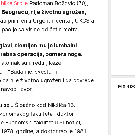
blike Srbije
Radoman Božović (70),
 Beogradu, nije životno ugrožen,
sati primljen u Urgentni centar, UKCS a
ao je sa visine od četiri metra.
glavi, slomljen mu je lumbalni
otrebna operacija, pomera noge.
i stomak su u redu", kaže
an. "Budan je, svestan i
e da nije životno ugrožen i da povrede
MOND
 navodi izvor.
 selu Šipačno kod Nikšića 13.
 Ekonomskog fakulteta i doktor
e Ekonomski fakultet u Subotici,
 1978. godine, a doktorirao je 1981.