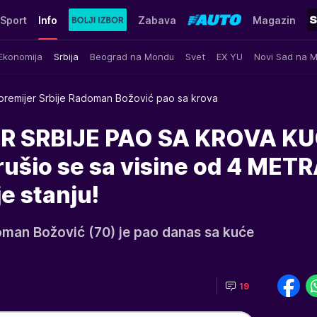
Sport
Info
Zabava
Magazin
Ekonomija
Srbija
Beograd na Mondu
Svet
EX YU
Novi Sad na 
 premijer Srbije Radoman Božović pao sa krova
ER SRBIJE PAO SA KROVA KU
šio se sa visine od 4 METR
e stanju!
doman Božović (70) je pao danas sa kuće
19