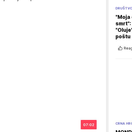
DRUŠTV
"Moja 
smrt":
"Oluje
poštu
Reag
CRNA HR
07:02