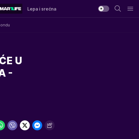
Lepa i srećna
Mondu
ĆE U
A -