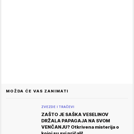
MOŽDA ĆE VAS ZANIMATI
ZVEZDE I TRAČEVI
ZAŠTO JE SAŠKA VESELINOV
DRŽALA PAPAGAJA NA SVOM
VENČANJU? Otkrivena misterija o
kojoj su svi pričali!