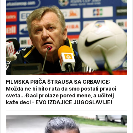
FILMSKA PRIČA ŠTRAUSA SA GRBAVICE:
Možda ne bi bilo rata da smo postali prvaci
sveta... Đaci prolaze pored mene, a učitelj
kaže deci - EVO IZDAJICE JUGOSLAVIJE!