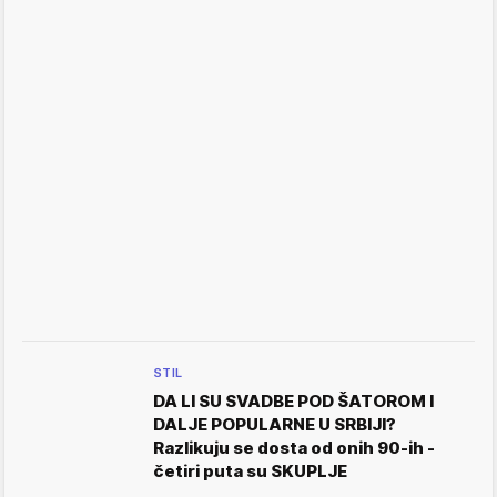
STIL
DA LI SU SVADBE POD ŠATOROM I
DALJE POPULARNE U SRBIJI?
Razlikuju se dosta od onih 90-ih -
četiri puta su SKUPLJE