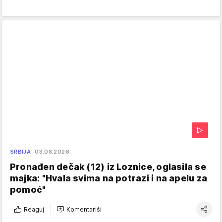
SRBIJA
03.08.2026.
Pronađen dečak (12) iz Loznice, oglasila se
majka: "Hvala svima na potrazi i na apelu za
pomoć"
Reaguj
Komentariši