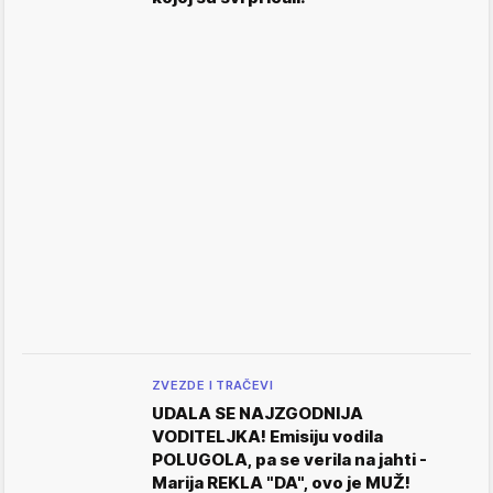
ZVEZDE I TRAČEVI
UDALA SE NAJZGODNIJA
VODITELJKA! Emisiju vodila
POLUGOLA, pa se verila na jahti -
Marija REKLA "DA", ovo je MUŽ!