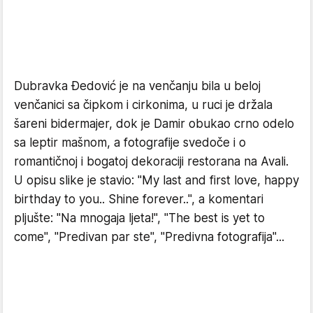
Dubravka Đedović je na venčanju bila u beloj
venčanici sa čipkom i cirkonima, u ruci je držala
šareni bidermajer, dok je Damir obukao crno odelo
sa leptir mašnom, a fotografije svedoče i o
romantičnoj i bogatoj dekoraciji restorana na Avali.
U opisu slike je stavio: "My last and first love, happy
birthday to you.. Shine forever..", a komentari
pljušte: "Na mnogaja ljeta!", "The best is yet to
come", "Predivan par ste", "Predivna fotografija"...