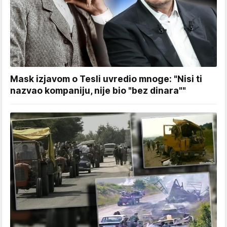
Mask izjavom o Tesli uvredio mnoge: "Nisi ti
nazvao kompaniju, nije bio "bez dinara""