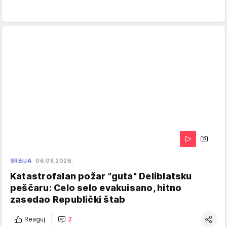
SRBIJA
06.08.2026.
Katastrofalan požar "guta" Deliblatsku
peščaru: Celo selo evakuisano, hitno
zasedao Republički štab
Reaguj
2