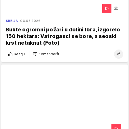
SRBIJA
06.08.2026.
Bukte ogromni požari u dolini Ibra, izgorelo
150 hektara: Vatrogasci se bore, a seoski
krst netaknut (Foto)
Reaguj
Komentariši