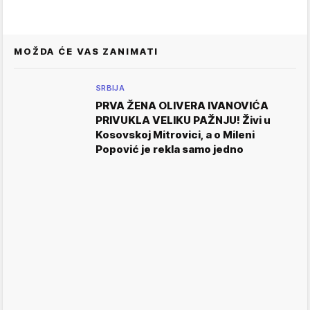
MOŽDA ĆE VAS ZANIMATI
SRBIJA
PRVA ŽENA OLIVERA IVANOVIĆA
PRIVUKLA VELIKU PAŽNJU! Živi u
Kosovskoj Mitrovici, a o Mileni
Popović je rekla samo jedno