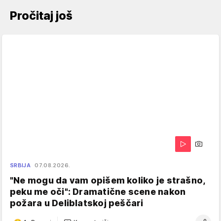
Pročitaj još
SRBIJA
07.08.2026.
"Ne mogu da vam opišem koliko je strašno,
peku me oči": Dramatične scene nakon
požara u Deliblatskoj peščari