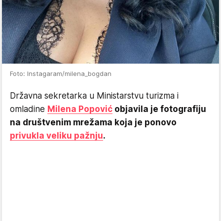
Foto: Instagaram/milena_bogdan
Državna sekretarka u Ministarstvu turizma i
omladine
Milena Popović
objavila je fotografiju
na društvenim mrežama koja je ponovo
privukla veliku pažnju
.