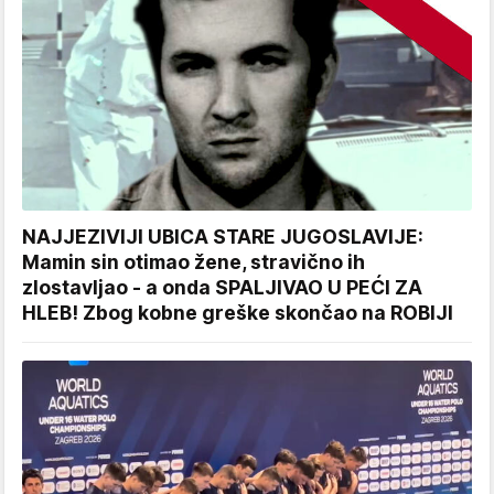
NAJJEZIVIJI UBICA STARE JUGOSLAVIJE:
Mamin sin otimao žene, stravično ih
zlostavljao - a onda SPALJIVAO U PEĆI ZA
HLEB! Zbog kobne greške skončao na ROBIJI