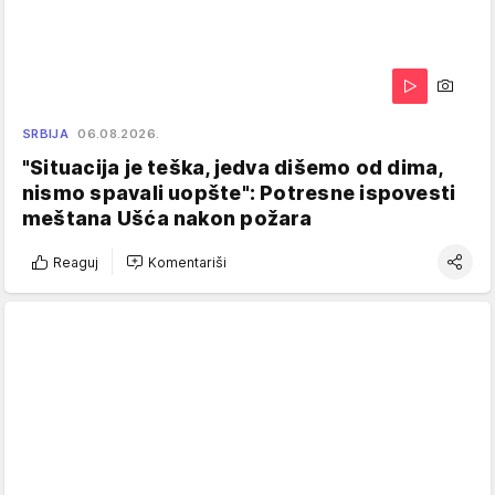
SRBIJA
06.08.2026.
"Situacija je teška, jedva dišemo od dima,
nismo spavali uopšte": Potresne ispovesti
meštana Ušća nakon požara
Reaguj
Komentariši