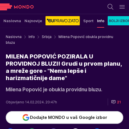
Naslovna
Najnovije
Sport
Info
Naslovna
Info
Srbija
Milena Popović obukla providnu
bluzu
MILENA POPOVIĆ POZIRALA U
PROVIDNOJ BLUZI! Grudi u prvom planu,
a mreže gore - "Nema lepše i
harizmatičnije dame"
Milena Popović je obukla providnu bluzu.
Objavljeno 14.02.2024. 20:47h
21
Dodajte MONDO u vaš Google izbor