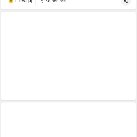
1
·
Reaguj
Komentariši