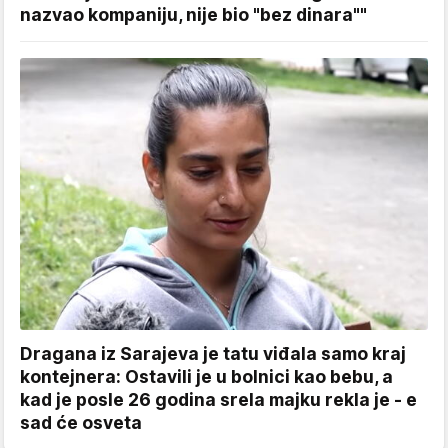
nazvao kompaniju, nije bio "bez dinara""
Dragana iz Sarajeva je tatu viđala samo kraj
kontejnera: Ostavili je u bolnici kao bebu, a
kad je posle 26 godina srela majku rekla je - e
sad će osveta