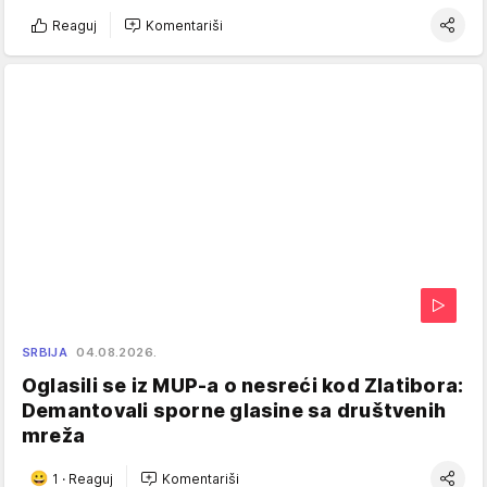
Reaguj
Komentariši
SRBIJA
04.08.2026.
Oglasili se iz MUP-a o nesreći kod Zlatibora:
Demantovali sporne glasine sa društvenih
mreža
1
·
Reaguj
Komentariši