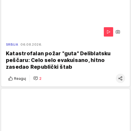
SRBIJA
06.08.2026.
Katastrofalan požar "guta" Deliblatsku
peščaru: Celo selo evakuisano, hitno
zasedao Republički štab
Reaguj
2