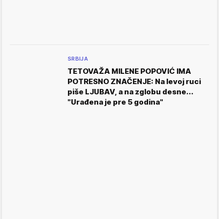
SRBIJA
TETOVAŽA MILENE POPOVIĆ IMA
POTRESNO ZNAČENJE: Na levoj ruci
piše LJUBAV, a na zglobu desne...
"Urađena je pre 5 godina"