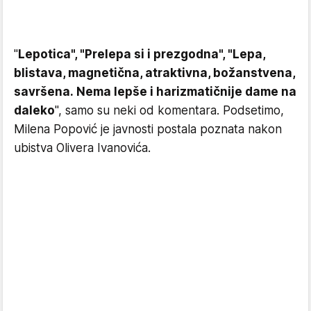
"
Lepotica", "Prelepa si i prezgodna", "Lepa,
blistava, magnetična, atraktivna, božanstvena,
savršena. Nema lepše i harizmatičnije dame na
daleko
", samo su neki od komentara. Podsetimo,
Milena Popović je javnosti postala poznata nakon
ubistva Olivera Ivanovića.