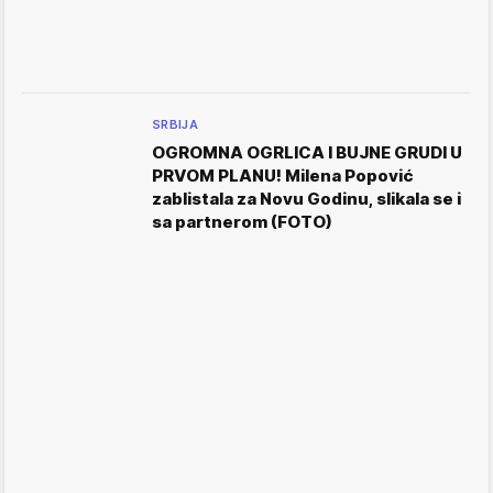
SRBIJA
OGROMNA OGRLICA I BUJNE GRUDI U
PRVOM PLANU! Milena Popović
zablistala za Novu Godinu, slikala se i
sa partnerom (FOTO)