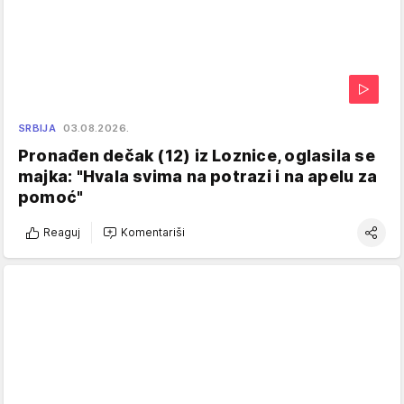
SRBIJA
03.08.2026.
Pronađen dečak (12) iz Loznice, oglasila se
majka: "Hvala svima na potrazi i na apelu za
pomoć"
Reaguj
Komentariši