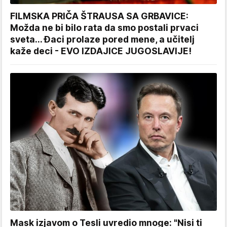
FILMSKA PRIČA ŠTRAUSA SA GRBAVICE:
Možda ne bi bilo rata da smo postali prvaci
sveta... Đaci prolaze pored mene, a učitelj
kaže deci - EVO IZDAJICE JUGOSLAVIJE!
Mask izjavom o Tesli uvredio mnoge: "Nisi ti