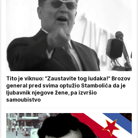
Tito je viknuo: "Zaustavite tog ludaka!" Brozov
general pred svima optužio Stambolića da je
ljubavnik njegove žene, pa izvršio
samoubistvo