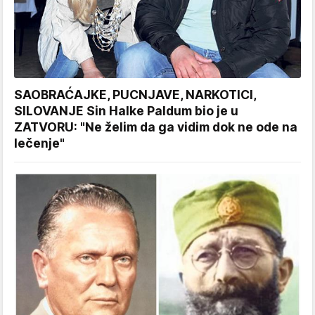
SAOBRAĆAJKE, PUCNJAVE, NARKOTICI,
SILOVANJE Sin Halke Paldum bio je u
ZATVORU: "Ne želim da ga vidim dok ne ode na
lečenje"