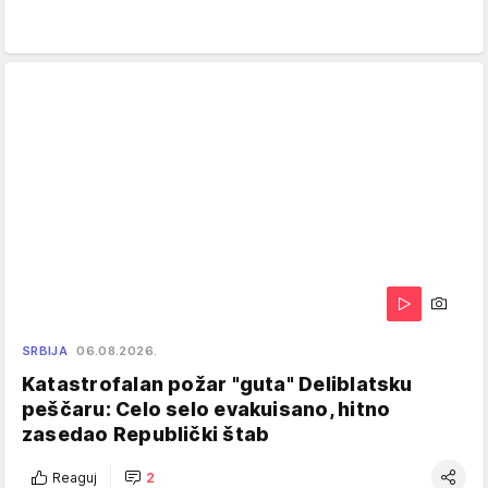
SRBIJA
06.08.2026.
Katastrofalan požar "guta" Deliblatsku
peščaru: Celo selo evakuisano, hitno
zasedao Republički štab
Reaguj
2