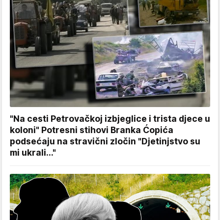
"Na cesti Petrovačkoj izbjeglice i trista djece u
koloni" Potresni stihovi Branka Ćopića
podsećaju na stravični zločin "Djetinjstvo su
mi ukrali..."