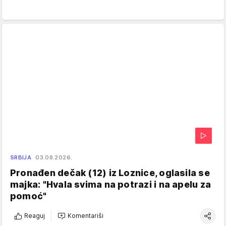
SRBIJA
03.08.2026.
Pronađen dečak (12) iz Loznice, oglasila se
majka: "Hvala svima na potrazi i na apelu za
pomoć"
Reaguj
Komentariši