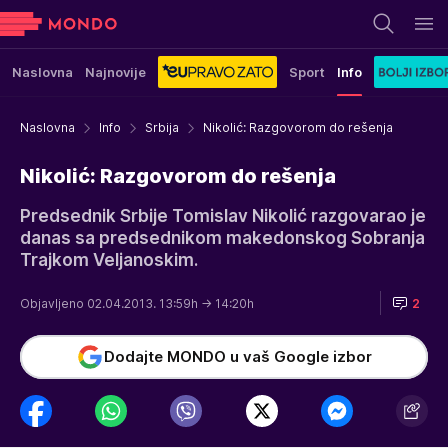
Naslovna
Najnovije
Sport
Info
Naslovna
Info
Srbija
Nikolić: Razgovorom do rešenja
Nikolić: Razgovorom do rešenja
Predsednik Srbije Tomislav Nikolić razgovarao je
danas sa predsednikom makedonskog Sobranja
Trajkom Veljanoskim.
Objavljeno 02.04.2013. 13:59h
→ 14:20h
2
Dodajte MONDO u vaš Google izbor