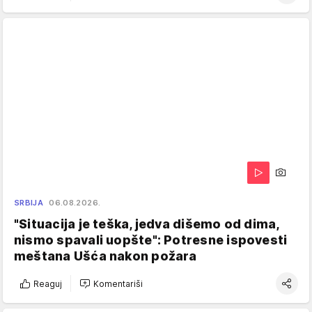
SRBIJA
06.08.2026.
"Situacija je teška, jedva dišemo od dima,
nismo spavali uopšte": Potresne ispovesti
meštana Ušća nakon požara
Reaguj
Komentariši