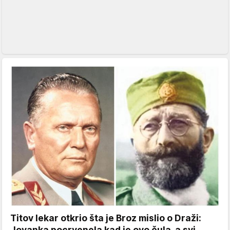
Titov lekar otkrio šta je Broz mislio o Draži:
Jovanka pocrvenela kad je ovo čula, a svi