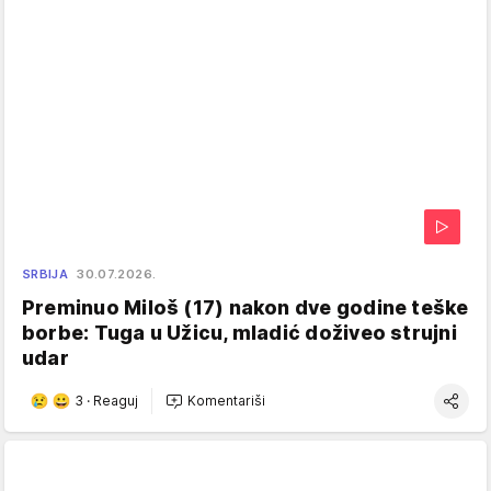
SRBIJA
30.07.2026.
Preminuo Miloš (17) nakon dve godine teške
borbe: Tuga u Užicu, mladić doživeo strujni
udar
3
·
Reaguj
Komentariši