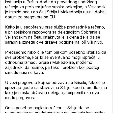
institucija u Prištini dođe do pravednog i održivog
rešenja za problem južne srpske pokrajine, a Veljanoski
je izrazio nadu da će i Srbija i Makedonija u junu dobiti
datum za pregovore sa EU.
Kako je u saopštenju pres službe predsednika rečeno,
u prijateljskom razgovoru sa delegacijom Sobranja s
Veljanoskim na čelu, istaknuta je iskrena želja da se
saradnja između dve države podigne na još viši nivo.
Predsednik Nikolić je tom prilikom posebno istakao da
sve probleme, koji bi se eventualno mogli isprečiti u
odnosima između Srbije i Makedonije, možemo
zajednički da rešimo, pa tako i problem koji postoji
između naših crkava.
U vezi pregovora koji se održavaju u Briselu, Nikolić je
upoznao goste sa stavovima Srbije, kao i o predlozima
koje je srpska državna delegacija pripremila za ovu
rundu pregovora.
On je posebno naglasio rešenost Srbije da se
razgovorima sa predstavnicima privremenih institucija u