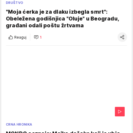
DRUŠTVO
"Moja ćerka je za dlaku izbegla smrt":
Obeležena godišnjica "Oluje" u Beogradu,
građani odali poštu žrtvama
Reaguj
1
CRNA HRONIKA