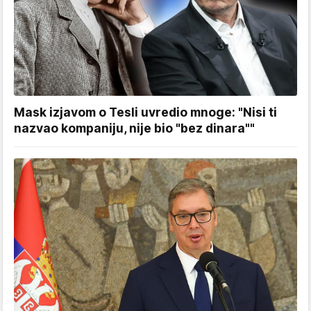
Mask izjavom o Tesli uvredio mnoge: "Nisi ti
nazvao kompaniju, nije bio "bez dinara""