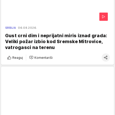
SRBIJA
06.08.2026.
Gust crni dim i neprijatni miris iznad grada:
Veliki požar izbio kod Sremske Mitrovice,
vatrogasci na terenu
Reaguj
Komentariši