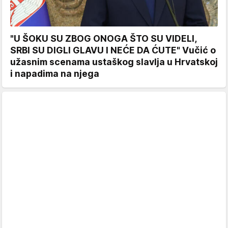
"U ŠOKU SU ZBOG ONOGA ŠTO SU VIDELI,
SRBI SU DIGLI GLAVU I NEĆE DA ĆUTE" Vučić o
užasnim scenama ustaškog slavlja u Hrvatskoj
i napadima na njega