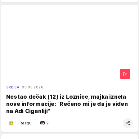
SRBIJA
03.08.2026.
Nestao dečak (12) iz Loznice, majka iznela
nove informacije: "Rečeno mi je da je viđen
na Adi Ciganliji"
1
·
Reaguj
2