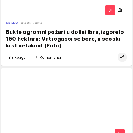
SRBIJA
06.08.2026.
Bukte ogromni požari u dolini Ibra, izgorelo
150 hektara: Vatrogasci se bore, a seoski
krst netaknut (Foto)
Reaguj
Komentariši