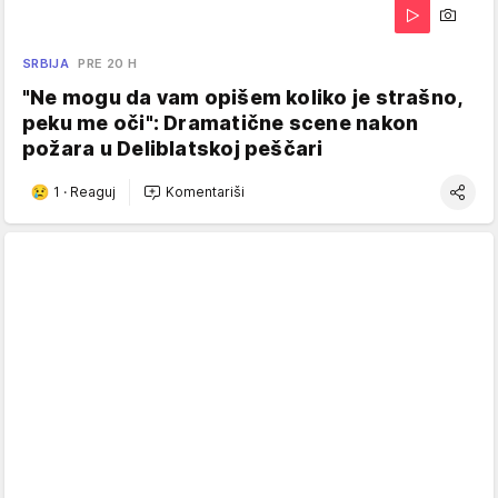
SRBIJA
PRE 20 H
"Ne mogu da vam opišem koliko je strašno,
peku me oči": Dramatične scene nakon
požara u Deliblatskoj peščari
1
·
Reaguj
Komentariši