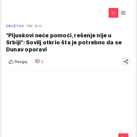
DRUŠTVO
PRE 18 H
"Pljuskovi neće pomoći, rešenje nije u
Srbiji": Sovilj otkrio šta je potrebno da se
Dunav oporavi
Reaguj
2