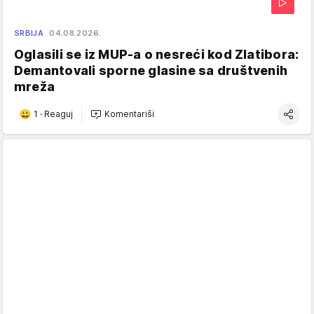
SRBIJA
04.08.2026.
Oglasili se iz MUP-a o nesreći kod Zlatibora:
Demantovali sporne glasine sa društvenih
mreža
1
·
Reaguj
Komentariši