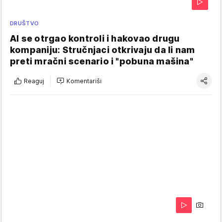
DRUŠTVO
AI se otrgao kontroli i hakovao drugu
kompaniju: Stručnjaci otkrivaju da li nam
preti mračni scenario i "pobuna mašina"
Reaguj
Komentariši