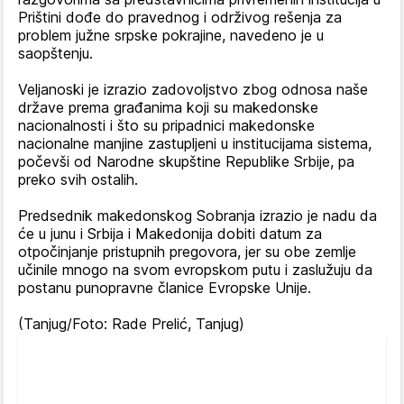
Prištini dođe do pravednog i održivog rešenja za
problem južne srpske pokrajine, navedeno je u
saopštenju.
Veljanoski je izrazio zadovoljstvo zbog odnosa naše
države prema građanima koji su makedonske
nacionalnosti i što su pripadnici makedonske
nacionalne manjine zastupljeni u institucijama sistema,
počevši od Narodne skupštine Republike Srbije, pa
preko svih ostalih.
Predsednik makedonskog Sobranja izrazio je nadu da
će u junu i Srbija i Makedonija dobiti datum za
otpočinjanje pristupnih pregovora, jer su obe zemlje
učinile mnogo na svom evropskom putu i zaslužuju da
postanu punopravne članice Evropske Unije.
(Tanjug/Foto: Rade Prelić, Tanjug)