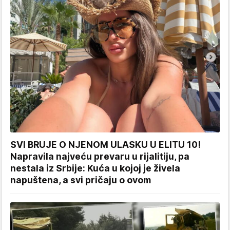
SVI BRUJE O NJENOM ULASKU U ELITU 10!
Napravila najveću prevaru u rijalitiju, pa
nestala iz Srbije: Kuća u kojoj je živela
napuštena, a svi pričaju o ovom