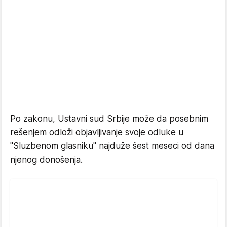
Po zakonu, Ustavni sud Srbije može da posebnim
rešenjem odloži objavljivanje svoje odluke u
"Sluzbenom glasniku" najduže šest meseci od dana
njenog donošenja.