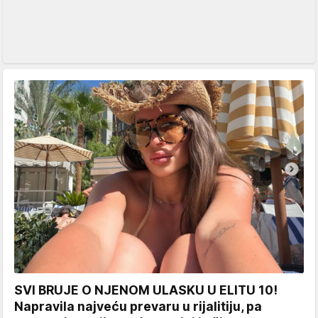
SVI BRUJE O NJENOM ULASKU U ELITU 10!
Napravila najveću prevaru u rijalitiju, pa