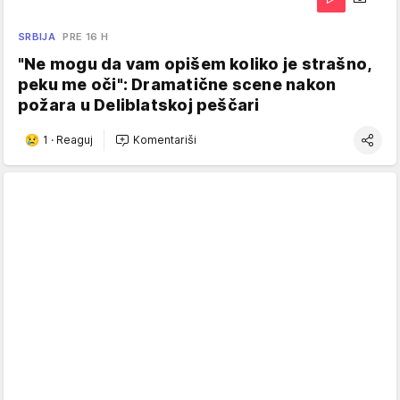
SRBIJA
PRE 16 H
"Ne mogu da vam opišem koliko je strašno,
peku me oči": Dramatične scene nakon
požara u Deliblatskoj peščari
1
·
Reaguj
Komentariši