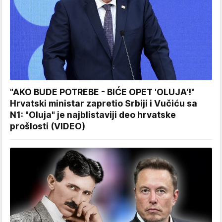
"AKO BUDE POTREBE - BIĆE OPET 'OLUJA'!"
Hrvatski ministar zapretio Srbiji i Vučiću sa
N1: "Oluja" je najblistaviji deo hrvatske
prošlosti (VIDEO)