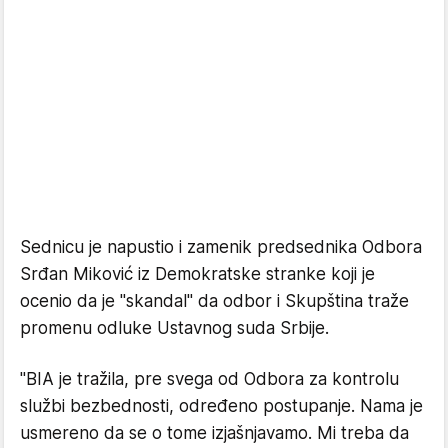
Sednicu je napustio i zamenik predsednika Odbora
Srđan Miković iz Demokratske stranke koji je
ocenio da je "skandal" da odbor i Skupština traže
promenu odluke Ustavnog suda Srbije.
"BIA je tražila, pre svega od Odbora za kontrolu
službi bezbednosti, određeno postupanje. Nama je
usmereno da se o tome izjašnjavamo. Mi treba da