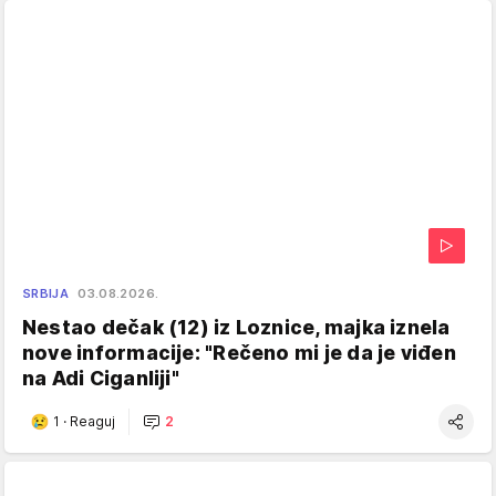
SRBIJA
03.08.2026.
Nestao dečak (12) iz Loznice, majka iznela
nove informacije: "Rečeno mi je da je viđen
na Adi Ciganliji"
1
·
Reaguj
2