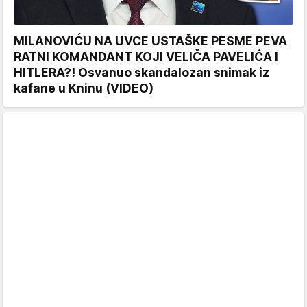
MILANOVIĆU NA UVCE USTAŠKE PESME PEVA
RATNI KOMANDANT KOJI VELIČA PAVELIĆA I
HITLERA?! Osvanuo skandalozan snimak iz
kafane u Kninu (VIDEO)