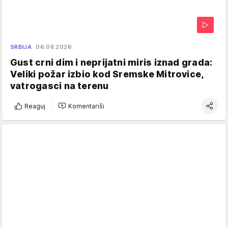
SRBIJA
06.08.2026.
Gust crni dim i neprijatni miris iznad grada:
Veliki požar izbio kod Sremske Mitrovice,
vatrogasci na terenu
Reaguj
Komentariši