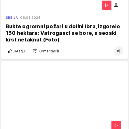
SRBIJA
06.08.2026.
Bukte ogromni požari u dolini Ibra, izgorelo
150 hektara: Vatrogasci se bore, a seoski
krst netaknut (Foto)
Reaguj
Komentariši