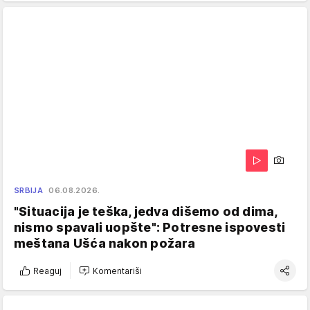
SRBIJA
06.08.2026.
"Situacija je teška, jedva dišemo od dima,
nismo spavali uopšte": Potresne ispovesti
meštana Ušća nakon požara
Reaguj
Komentariši