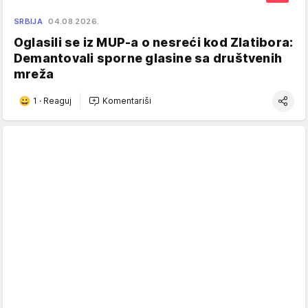
SRBIJA
04.08.2026.
Oglasili se iz MUP-a o nesreći kod Zlatibora:
Demantovali sporne glasine sa društvenih
mreža
1
·
Reaguj
Komentariši