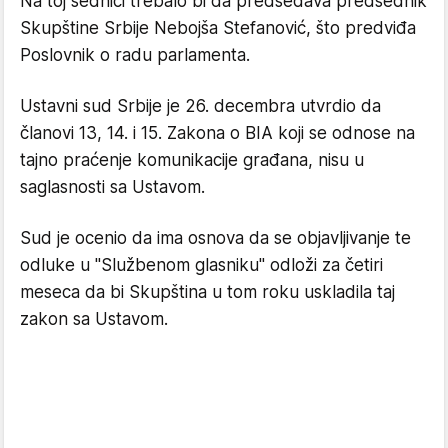
Na toj sednici trebalo bi da predsedava predsednik
Skupštine Srbije Nebojša Stefanović, što predviđa
Poslovnik o radu parlamenta.
Ustavni sud Srbije je 26. decembra utvrdio da
članovi 13, 14. i 15. Zakona o BIA koji se odnose na
tajno praćenje komunikacije građana, nisu u
saglasnosti sa Ustavom.
Sud je ocenio da ima osnova da se objavljivanje te
odluke u "Službenom glasniku" odloži za četiri
meseca da bi Skupština u tom roku uskladila taj
zakon sa Ustavom.