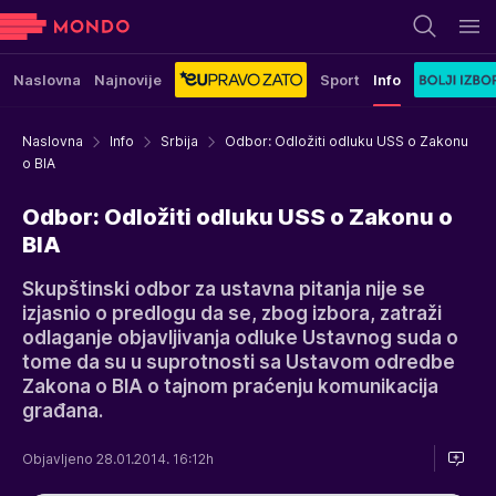
Naslovna
Najnovije
Sport
Info
Naslovna
Info
Srbija
Odbor: Odložiti odluku USS o Zakonu
o BIA
Odbor: Odložiti odluku USS o Zakonu o
BIA
Skupštinski odbor za ustavna pitanja nije se
izjasnio o predlogu da se, zbog izbora, zatraži
odlaganje objavljivanja odluke Ustavnog suda o
tome da su u suprotnosti sa Ustavom odredbe
Zakona o BIA o tajnom praćenju komunikacija
građana.
Objavljeno 28.01.2014. 16:12h