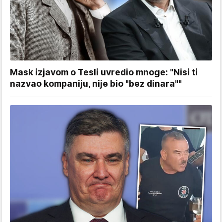
Mask izjavom o Tesli uvredio mnoge: "Nisi ti
nazvao kompaniju, nije bio "bez dinara""