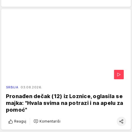
SRBIJA
03.08.2026.
Pronađen dečak (12) iz Loznice, oglasila se
majka: "Hvala svima na potrazi i na apelu za
pomoć"
Reaguj
Komentariši