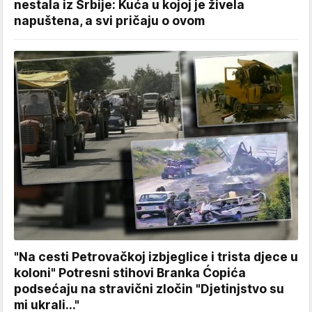
nestala iz Srbije: Kuća u kojoj je živela
napuštena, a svi pričaju o ovom
"Na cesti Petrovačkoj izbjeglice i trista djece u
koloni" Potresni stihovi Branka Ćopića
podsećaju na stravični zločin "Djetinjstvo su
mi ukrali..."