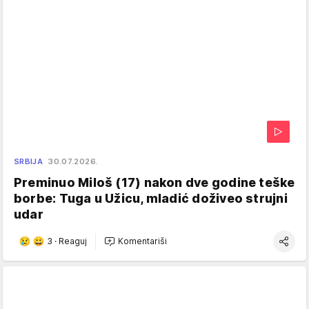
SRBIJA
30.07.2026.
Preminuo Miloš (17) nakon dve godine teške
borbe: Tuga u Užicu, mladić doživeo strujni
udar
3
·
Reaguj
Komentariši