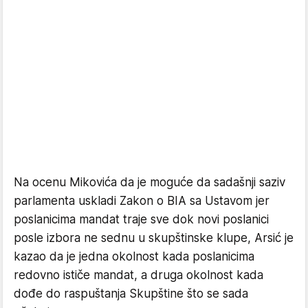
Na ocenu Mikovića da je moguće da sadašnji saziv
parlamenta uskladi Zakon o BIA sa Ustavom jer
poslanicima mandat traje sve dok novi poslanici
posle izbora ne sednu u skupštinske klupe, Arsić je
kazao da je jedna okolnost kada poslanicima
redovno ističe mandat, a druga okolnost kada
dođe do raspuštanja Skupštine što se sada