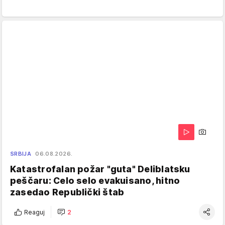
SRBIJA
06.08.2026.
Katastrofalan požar "guta" Deliblatsku
peščaru: Celo selo evakuisano, hitno
zasedao Republički štab
Reaguj
2