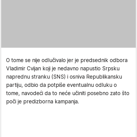
O tome se nije odlučivalo jer je predsednik odbora
Vladimir Cvijan koji je nedavno napustio Srpsku
naprednu stranku (SNS) i osniva Republikansku
partiju, odbio da potpiše eventualnu odluku o
tome, navodeći da to neće učiniti posebno zato što
poči je predizborna kampanja.