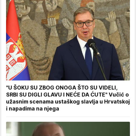
"U ŠOKU SU ZBOG ONOGA ŠTO SU VIDELI,
SRBI SU DIGLI GLAVU I NEĆE DA ĆUTE" Vučić o
užasnim scenama ustaškog slavlja u Hrvatskoj
i napadima na njega