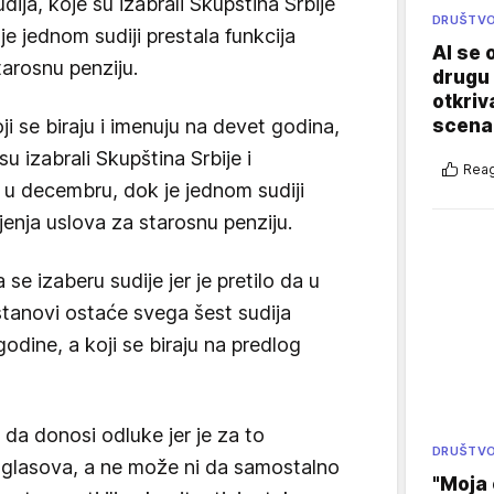
ija, koje su izabrali Skupština Srbije
DRUŠTV
je jednom sudiji prestala funkcija
AI se 
tarosnu penziju.
drugu 
otkriv
ji se biraju i imenuju na devet godina,
scenar
u izabrali Skupština Srbije i
Reag
e u decembru, dok je jednom sudiji
jenja uslova za starosnu penziju.
 se izaberu sudije jer je pretilo da u
stanovi ostaće svega šest sudija
odine, a koji se biraju na predlog
a donosi odluke jer je za to
DRUŠTV
 glasova, a ne može ni da samostalno
"Moja 