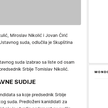
ić, Miroslav Nikolić i Jovan Ćirić
 Ustavnog suda, odlučila je Skupština
tavnog suda izabrao sa liste od osam
predsednik Srbije Tomislav Nikolić.
MOND
AVNE SUDIJE
 kandidata sa koje predsednik Srbije
tog suda. Predloženi kanididati za