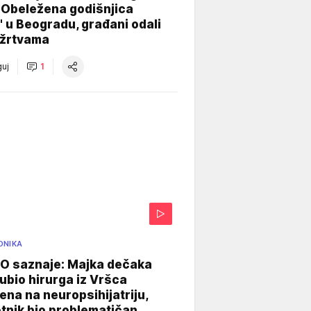
 Obeležena godišnjica
" u Beogradu, građani odali
 žrtvama
uj
1
ONIKA
 saznaje: Majka dečaka
e ubio hirurga iz Vršca
na na neuropsihijatriju,
tnik bio problematičan