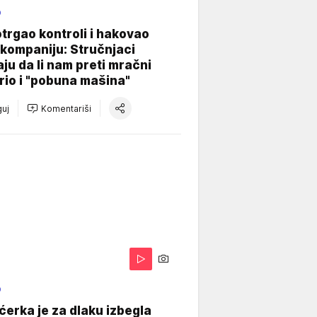
O
otrgao kontroli i hakovao
kompaniju: Stručnjaci
aju da li nam preti mračni
io i "pobuna mašina"
uj
Komentariši
O
ćerka je za dlaku izbegla