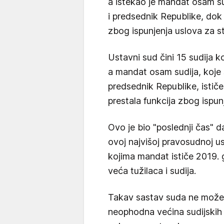
a istekao je mandat osam sud
i predsednik Republike, dok 
zbog ispunjenja uslova za s
Ustavni sud čini 15 sudija ko
a mandat osam sudija, koje s
predsednik Republike, istič
prestala funkcija zbog ispun
Ovo je bio "poslednji čas" da
ovoj najvišoj pravosudnoj u
kojima mandat ističe 2019. g
veća tužilaca i sudija.
Takav sastav suda ne može d
neophodna većina sudijskih