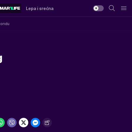
Lepa i srećna
Mondu
g