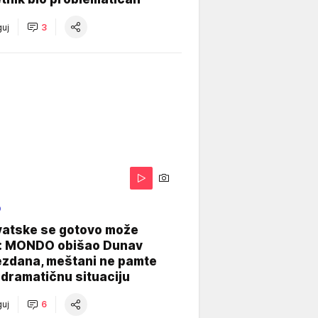
uj
3
O
vatske se gotovo može
: MONDO obišao Dunav
ezdana, meštani ne pamte
dramatičnu situaciju
uj
6