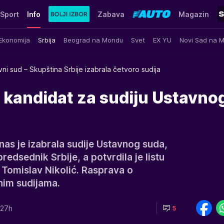
Sport
Info
Zabava
Magazin
Ekonomija
Srbija
Beograd na Mondu
Svet
EX YU
Novi Sad na 
ni sud – Skupština Srbije izabrala četvoro sudija
lj kandidat za sudiju Ustavno
nas je izabrala sudije Ustavnog suda,
predsednik Srbije, a potvrdila je listu
i Tomislav Nikolić. Rasprava o
nim sudijama.
:27h
5