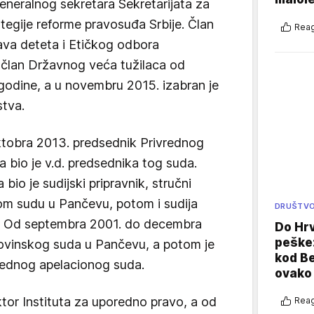
eneralnog sekretara Sekretarijata za
tegije reforme pravosuđa Srbije. Član
Reag
rava deteta i Etičkog odbora
e član Državnog veća tužilaca od
 godine, a u novembru 2015. izabran je
stva.
oktobra 2013. predsednik Privrednog
 bio je v.d. predsednika tog suda.
 bio je sudijski pripravnik, stručni
kom sudu u Pančevu, potom i sudija
DRUŠTV
. Od septembra 2001. do decembra
Do Hr
peške
govinskog suda u Pančevu, a potom je
kod B
rednog apelacionog suda.
ovako 
ktor Instituta za uporedno pravo, a od
Reag