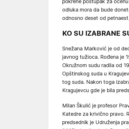
pokrene postupak za ocenu us
odluka mora da bude donet
odnosno deset od petnaest,
KO SU IZABRANE S
Snežana Marković je od de
javnog tužioca. Rođena je 1
Okružnom sudu radila od 1984
Opštinskog suda u Kraguje
tog suda. Nakon toga izabr
Kragujevcu gde je bila pred
Milan Škulić je profesor Pra
Katedre za krivično pravo. 
predsednik je Udruženja pra