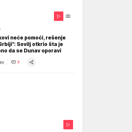
O
kovi neće pomoći, rešenje
Srbiji": Sovilj otkrio šta je
bno da se Dunav oporavi
uj
3