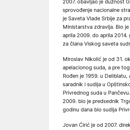
2007. obavljao je dužnost G
sprovođenje nacionalne stra
je Saveta Vlade Srbije za p
Ministarstva zdravlja. Bio j
aprila 2009. do aprila 2014.
za člana Viskog saveta sud
Miroslav Nikolić je od 31. 
apelacionog suda, a pre toga
Rođen je 1959. u Deliblatu, a
saradnik i sudija u Opštins
Privrednog suda u Pančevu
2009. bio je predsednik Tr
godinu dana bio sudija Priv
Jovan Ćirić je od 2007. dire