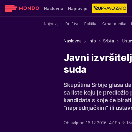
Naslovna
Najnovije
Najnovije
Društvo
Politika
Crna hronika
Sensa
Stvar ukusa
Yumama
Naslovna
Info
Srbija
Ustav
Javni izvršite
suda
Skupština Srbije glasa da
sa liste koju je predložio 
kandidata s koje će birat
"naprednjačkim" ili ustav
Objavljeno 16.12.2016. 4:19h
→ 15