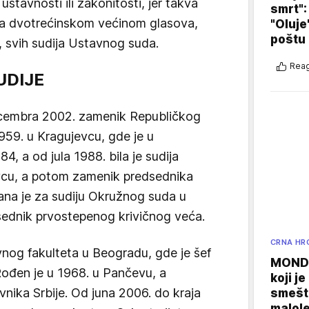
tavnosti ili zakonitosti, jer takva
smrt":
a dvotrećinskom većinom glasova,
"Oluje
poštu
 svih sudija Ustavnog suda.
Reag
UDIJE
cembra 2002. zamenik Republičkog
959. u Kragujevcu, gde je u
, a od jula 1988. bila je sudija
vcu, a potom zamenik predsednika
ana je za sudiju Okružnog suda u
sednik prvostepenog krivičnog veća.
CRNA HR
vnog fakulteta u Beogradu, gde je šef
MONDO
Rođen je u 1968. u Pančevu, a
koji j
vnika Srbije. Od juna 2006. do kraja
smešte
malole