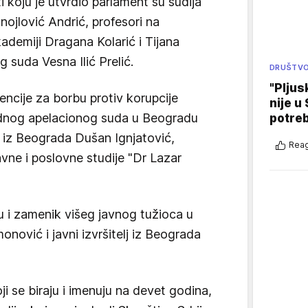
i koju je utvrdio parlament su sudija
jlović Andrić, profesori na
kademiji Dragana Kolarić i Tijana
 suda Vesna Ilić Prelić.
DRUŠTV
"Pljus
encije za borbu protiv korupcije
nije u 
rednog apelacionog suda u Beogradu
potre
iz Beograda Dušan Ignjatović,
Reag
vne i poslovne studije "Dr Lazar
u i zamenik višeg javnog tužioca u
nović i javni izvršitelj iz Beograda
ji se biraju i imenuju na devet godina,