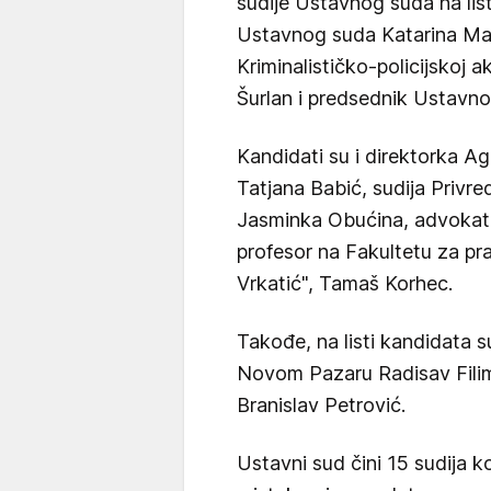
sudije Ustavnog suda na list
Ustavnog suda Katarina Mano
Kriminalističko-policijskoj a
Šurlan i predsednik Ustavnog
Kandidati su i direktorka Ag
Tatjana Babić, sudija Priv
Jasminka Obućina, advokat 
profesor na Fakultetu za pra
Vrkatić", Tamaš Korhec.
Takođe, na listi kandidata s
Novom Pazaru Radisav Filimo
Branislav Petrović.
Ustavni sud čini 15 sudija ko