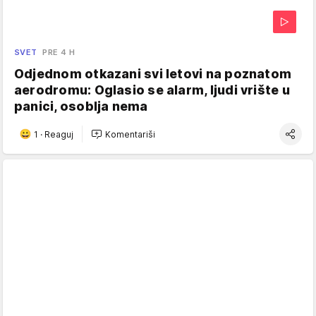
SVET
PRE 4 H
Odjednom otkazani svi letovi na poznatom
aerodromu: Oglasio se alarm, ljudi vrište u
panici, osoblja nema
1
·
Reaguj
Komentariši