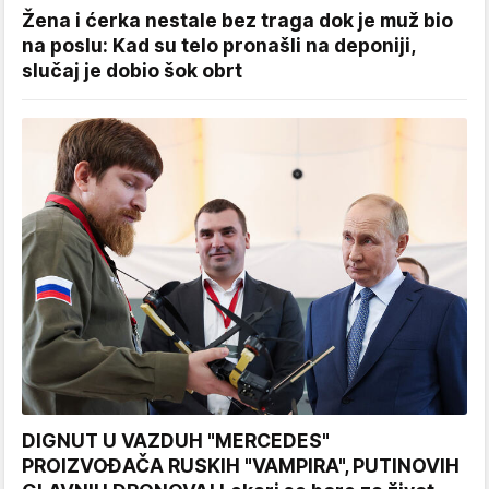
Žena i ćerka nestale bez traga dok je muž bio
na poslu: Kad su telo pronašli na deponiji,
slučaj je dobio šok obrt
DIGNUT U VAZDUH "MERCEDES"
PROIZVOĐAČA RUSKIH "VAMPIRA", PUTINOVIH