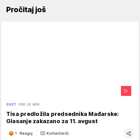
Pročitaj još
SVET
PRE 55 MIN
Tisa predložila predsednika Mađarske:
Glasanje zakazano za 11. avgust
1
·
Reaguj
Komentariši