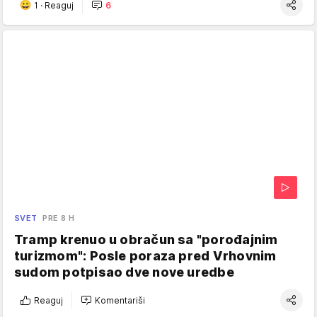
1
·
Reaguj
6
SVET
PRE 8 H
Tramp krenuo u obračun sa "porođajnim
turizmom": Posle poraza pred Vrhovnim
sudom potpisao dve nove uredbe
Reaguj
Komentariši