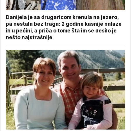
Danijela je sa drugaricom krenula na jezero,
pa nestala bez traga: 2 godine kasnije nalaze
ih u pećini, a priča o tome šta im se desilo je
nešto najstrašnije