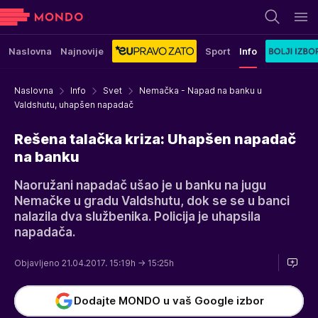
Naslovna
Najnovije
Sport
Info
Naslovna
Info
Svet
Nemačka - Napad na banku u
Valdshutu, uhapšen napadač
Rešena talačka kriza: Uhapšen napadač
na banku
Naoružani napadač ušao je u banku na jugu
Nemačke u gradu Valdshutu, dok se se u banci
nalazila dva službenika. Policija je uhapsila
napadača.
Objavljeno 21.04.2017. 15:19h
→ 15:25h
Dodajte MONDO u vaš Google izbor