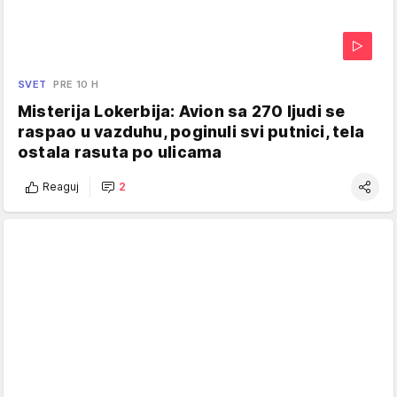
SVET
PRE 10 H
Misterija Lokerbija: Avion sa 270 ljudi se
raspao u vazduhu, poginuli svi putnici, tela
ostala rasuta po ulicama
Reaguj
2