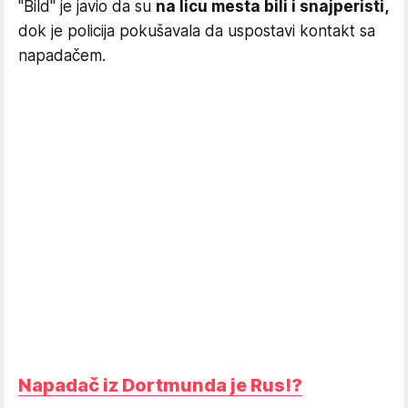
"Bild" je javio da su
na licu mesta bili i snajperisti,
dok je policija pokušavala da uspostavi kontakt sa
napadačem.
Napadač iz Dortmunda je Rus!?