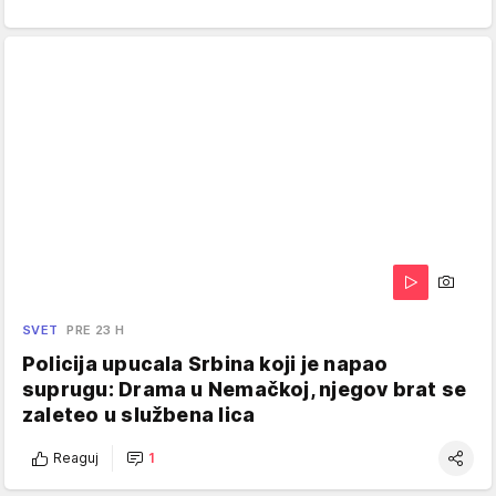
SVET
PRE 23 H
Policija upucala Srbina koji je napao
suprugu: Drama u Nemačkoj, njegov brat se
zaleteo u službena lica
Reaguj
1