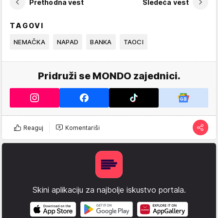
Prethodna vest
Sledeća vest
TAGOVI
NEMAČKA
NAPAD
BANKA
TAOCI
Pridruži se MONDO zajednici.
Reaguj
Komentariši
Skini aplikaciju za najbolje iskustvo portala.