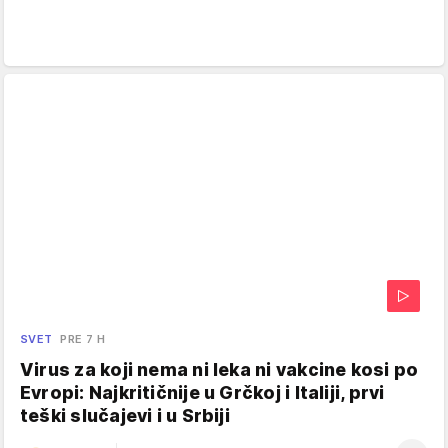
SVET
PRE 7 H
Virus za koji nema ni leka ni vakcine kosi po
Evropi: Najkritičnije u Grčkoj i Italiji, prvi
teški slučajevi i u Srbiji