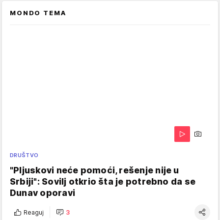
MONDO TEMA
DRUŠTVO
"Pljuskovi neće pomoći, rešenje nije u
Srbiji": Sovilj otkrio šta je potrebno da se
Dunav oporavi
Reaguj
3