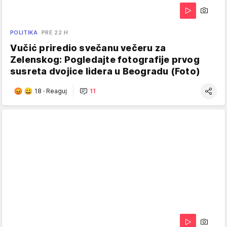
POLITIKA
PRE 22 H
Vučić priredio svečanu večeru za
Zelenskog: Pogledajte fotografije prvog
susreta dvojice lidera u Beogradu (Foto)
18
·
Reaguj
11