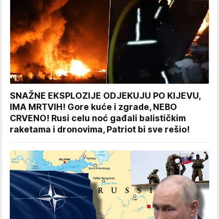
SNAŽNE EKSPLOZIJE ODJEKUJU PO KIJEVU,
IMA MRTVIH! Gore kuće i zgrade, NEBO
CRVENO! Rusi celu noć gađali balističkim
raketama i dronovima, Patriot bi sve rešio!