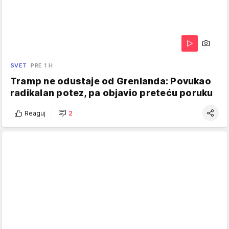
SVET
PRE 1 H
Tramp ne odustaje od Grenlanda: Povukao
radikalan potez, pa objavio preteću poruku
Reaguj
2