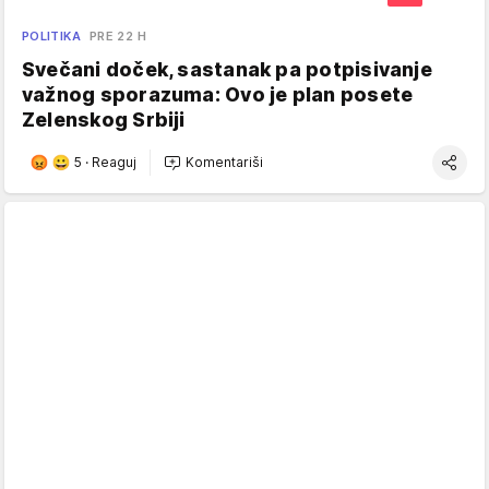
POLITIKA
PRE 22 H
Svečani doček, sastanak pa potpisivanje
važnog sporazuma: Ovo je plan posete
Zelenskog Srbiji
5
·
Reaguj
Komentariši