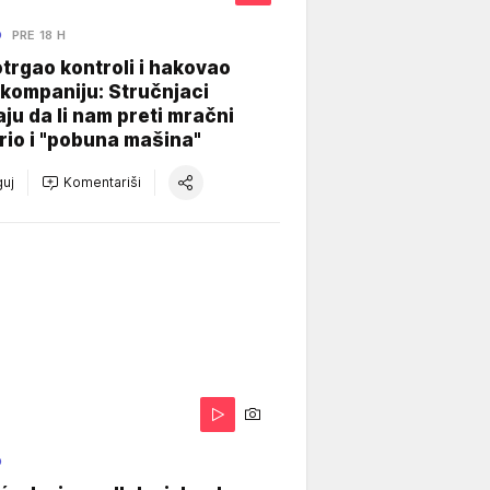
O
PRE 18 H
otrgao kontroli i hakovao
kompaniju: Stručnjaci
aju da li nam preti mračni
io i "pobuna mašina"
uj
Komentariši
O