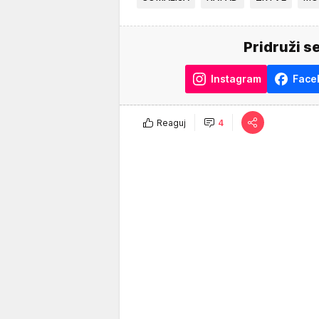
Pridruži s
Instagram
Face
Reaguj
4