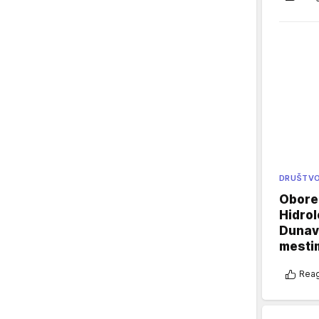
DRUŠTV
Oboren
Hidrol
Dunava
mestim
Reag