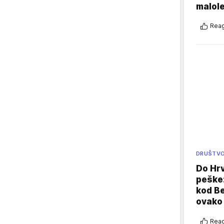
malole
Reag
DRUŠTV
Do Hr
peške
kod B
ovako 
Reag