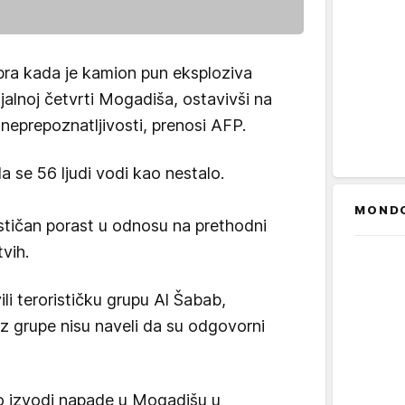
ra kada je kamion pun eksploziva
alnoj četvrti Mogadiša, ostavivši na
neprepoznatljivosti, prenosi AFP.
da se 56 ljudi vodi kao nestalo.
MOND
astičan porast u odnosu na prethodni
tvih.
ili terorističku grupu Al Šabab,
iz grupe nisu naveli da su odgovorni
o izvodi napade u Mogadišu u