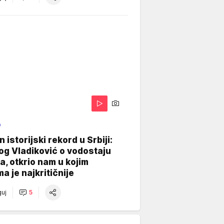
O
 istorijski rekord u Srbiji:
og Vladiković o vodostaju
, otkrio nam u kojim
a je najkritičnije
uj
5