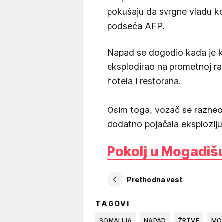
pokušaju da svrgne vladu k
podseća AFP.
Napad se dogodio kada je 
eksplodirao na prometnoj rask
hotela i restorana.
Osim toga, vozač se razneo u
dodatno pojačala eksploziju
Pokolj u Mogadiš
Prethodna vest
TAGOVI
SOMALIJA
NAPAD
ŽRTVE
MO