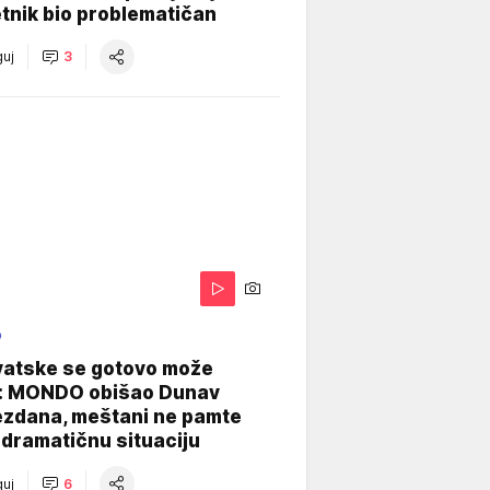
tnik bio problematičan
uj
3
O
vatske se gotovo može
: MONDO obišao Dunav
ezdana, meštani ne pamte
dramatičnu situaciju
uj
6