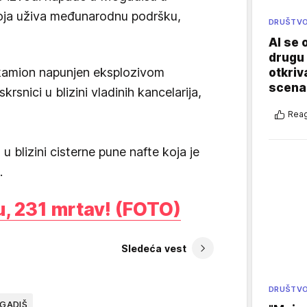
oja uživa međunarodnu podršku,
DRUŠTV
AI se 
drugu 
kamion napunjen eksplozivom
otkriv
scenar
rsnici u blizini vladinih kancelarija,
Reag
 blizini cisterne pune nafte koja je
.
u, 231 mrtav! (FOTO)
Sledeća vest
DRUŠTV
GADIŠ