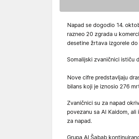
Napad se dogodio 14. oktob
razneo 20 zgrada u komercij
desetine žrtava izgorele do 
Somalijski zvaničnici ističu 
Nove cifre predstavljaju dr
bilans koji je iznosio 276 mr
Zvaničnici su za napad okriv
povezanu sa Al Kaidom, ali 
za napad.
Grupa Al Šabab kontinuiran