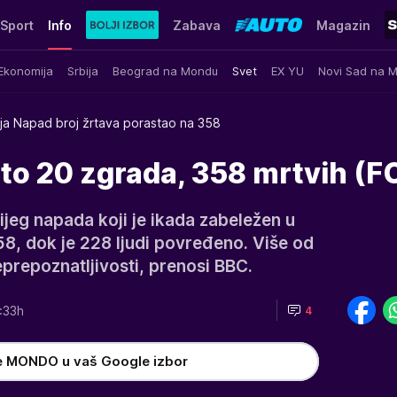
Sport
Info
Zabava
Magazin
Ekonomija
Srbija
Beograd na Mondu
Svet
EX YU
Novi Sad na 
ja Napad broj žrtava porastao na 358
o 20 zgrada, 358 mrtvih (
jeg napada koji je ikada zabeležen u
58, dok je 228 ljudi povređeno. Više od
eprepoznatljivosti, prenosi BBC.
:33h
4
e MONDO u vaš Google izbor