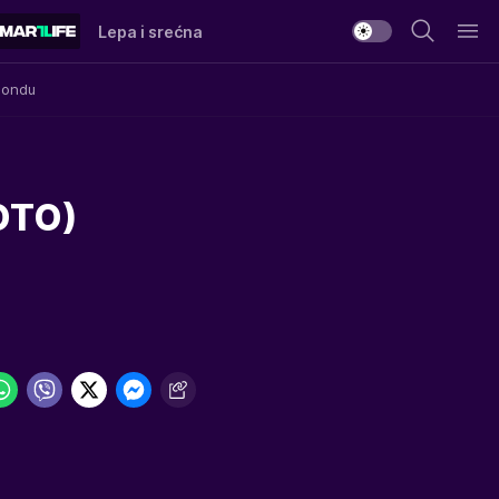
Lepa i srećna
Mondu
FOTO)