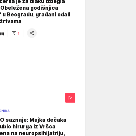
ćerka je za dlaku izbegla
 Obeležena godišnjica
" u Beogradu, građani odali
 žrtvama
uj
1
ONIKA
 saznaje: Majka dečaka
e ubio hirurga iz Vršca
na na neuropsihijatriju,