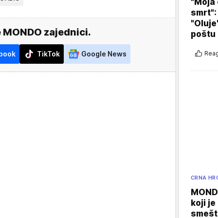
"Moja 
smrt":
"Oluje
e MONDO zajednici.
poštu
Reag
book
TikTok
Google News
CRNA HR
MONDO
koji j
smešte