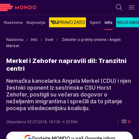
Naslovna
Najnovije
Sport
Info
Naslovna
Info
Svet
Zehofer o pretnji smene i Angeli
Merkel
Merkel i Zehofer napravili dil: Tranzitni
centri
Nemačka kancelarka Angela Merkel (CDU) i njen
žestoki oponent iz sestrinske CSU Horst
Zehofer, postigli su večeras dogovor o
neželjenim imigrantima i sprečili da to pitanje
pocepa višedecenijsku koaliciju.
Objavljeno 02.07.2018. 19:13h
→ 22:59h
9
Dodajte MONDO u vaš Google izbor