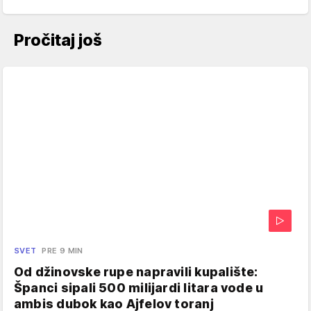
Pročitaj još
SVET
PRE 9 MIN
Od džinovske rupe napravili kupalište:
Španci sipali 500 milijardi litara vode u
ambis dubok kao Ajfelov toranj