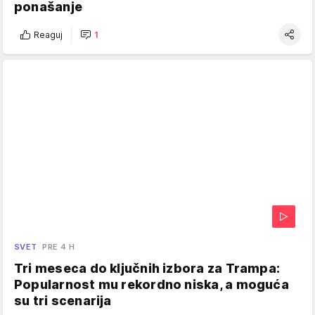
ponašanje
Reaguj
1
SVET
PRE 4 H
Tri meseca do ključnih izbora za Trampa:
Popularnost mu rekordno niska, a moguća
su tri scenarija