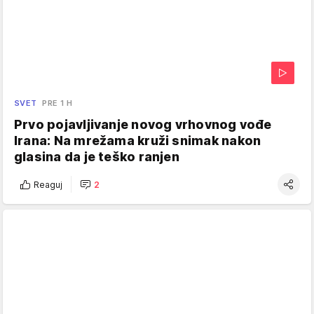
SVET
PRE 1 H
Prvo pojavljivanje novog vrhovnog vođe
Irana: Na mrežama kruži snimak nakon
glasina da je teško ranjen
Reaguj
2