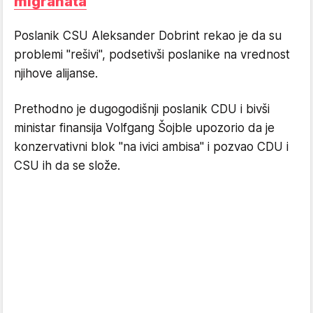
migranata
Poslanik CSU Aleksander Dobrint rekao je da su
problemi "rešivi", podsetivši poslanike na vrednost
njihove alijanse.
Prethodno je dugogodišnji poslanik CDU i bivši
ministar finansija Volfgang Šojble upozorio da je
konzervativni blok "na ivici ambisa" i pozvao CDU i
CSU ih da se slože.