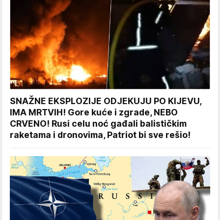
SNAŽNE EKSPLOZIJE ODJEKUJU PO KIJEVU,
IMA MRTVIH! Gore kuće i zgrade, NEBO
CRVENO! Rusi celu noć gađali balističkim
raketama i dronovima, Patriot bi sve rešio!