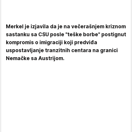
Merkel je izjavila da je na večerašnjem kriznom
sastanku sa CSU posle "teške borbe" postignut
kompromis o imigraciji koji predviđa
uspostavljanje tranzitnih centara na granici
Nemačke sa Austrijom.