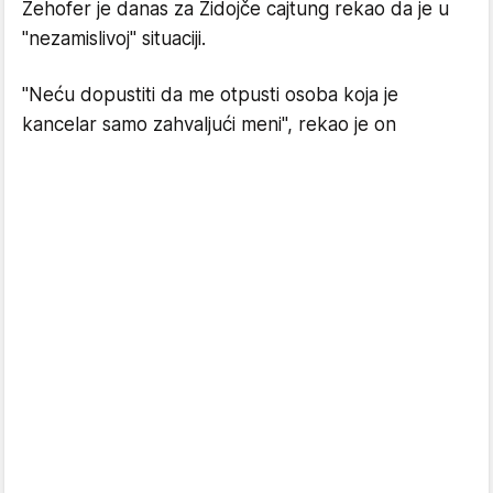
Zehofer je danas za Zidojče cajtung rekao da je u
"nezamislivoj" situaciji.
"Neću dopustiti da me otpusti osoba koja je
kancelar samo zahvaljući meni", rekao je on