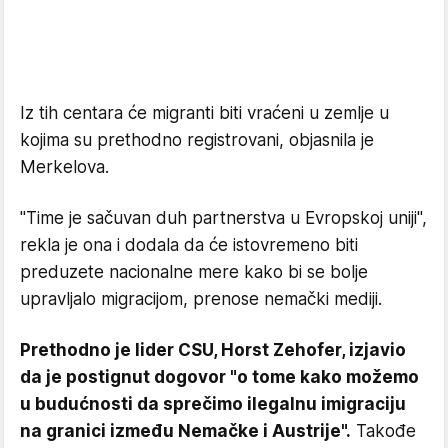
Iz tih centara će migranti biti vraćeni u zemlje u
kojima su prethodno registrovani, objasnila je
Merkelova.
"Time je sačuvan duh partnerstva u Evropskoj uniji",
rekla je ona i dodala da će istovremeno biti
preduzete nacionalne mere kako bi se bolje
upravljalo migracijom, prenose nemački mediji.
Prethodno je lider CSU, Horst Zehofer, izjavio
da je postignut dogovor "o tome kako možemo
u budućnosti da sprečimo ilegalnu imigraciju
na granici između Nemačke i Austrije".
Takođe