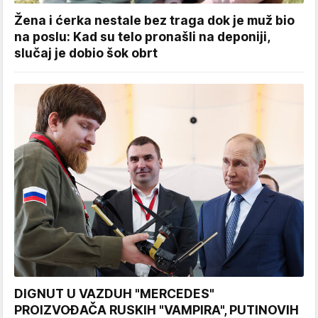
Žena i ćerka nestale bez traga dok je muž bio
na poslu: Kad su telo pronašli na deponiji,
slučaj je dobio šok obrt
DIGNUT U VAZDUH "MERCEDES"
PROIZVOĐAČA RUSKIH "VAMPIRA", PUTINOVIH