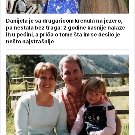
Danijela je sa drugaricom krenula na jezero,
pa nestala bez traga: 2 godine kasnije nalaze
ih u pećini, a priča o tome šta im se desilo je
nešto najstrašnije