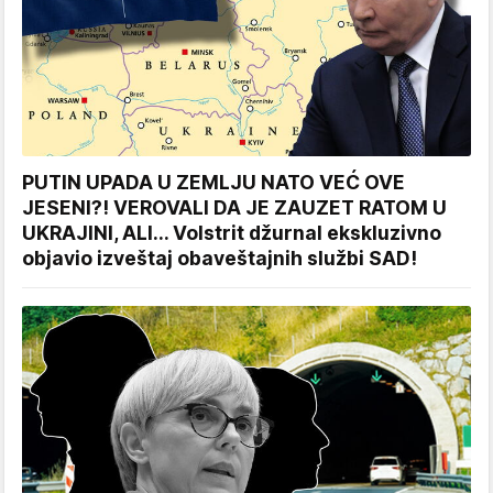
PUTIN UPADA U ZEMLJU NATO VEĆ OVE
JESENI?! VEROVALI DA JE ZAUZET RATOM U
UKRAJINI, ALI... Volstrit džurnal ekskluzivno
objavio izveštaj obaveštajnih službi SAD!