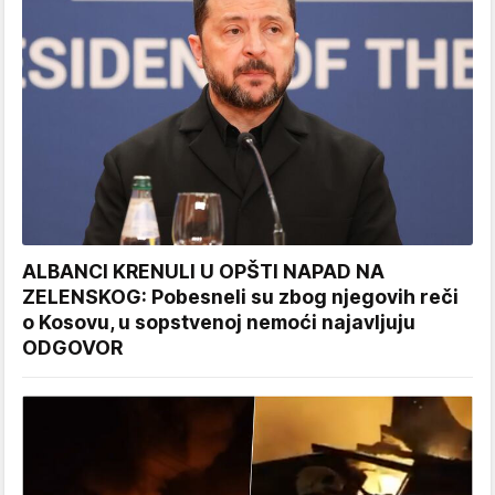
ALBANCI KRENULI U OPŠTI NAPAD NA
ZELENSKOG: Pobesneli su zbog njegovih reči
o Kosovu, u sopstvenoj nemoći najavljuju
ODGOVOR