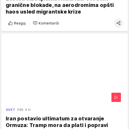
granične blokade, na aerodromima opšti
haos usled migrantske krize
Reaguj
Komentariši
SVET
PRE 4 H
Iran postavio ultimatum za otvaranje
Ormuza: Tramp mora da plati i popravi