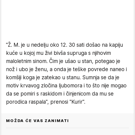
"Ž. M. je u nedelju oko 12. 30 sati došao na kapiju
kuće u kojoj mu živi bivša supruga s njihovim
maloletnim sinom. Čim je ušao u stan, potegao je
nož i ubo je ženu, a onda je teške povrede naneo i
komšiji koga je zatekao u stanu. Sumnja se da je
motiv krvavog zločina ljubomora i to što nije mogao
da se pomiri s raskidom i činjenicom da mu se
porodica raspala", prenosi "Kurir".
MOŽDA ĆE VAS ZANIMATI