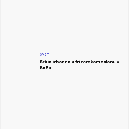
SVET
Srbin izboden u frizerskom salonu u
Beču!