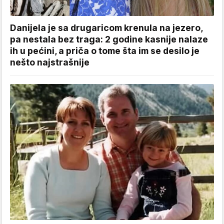
Danijela je sa drugaricom krenula na jezero,
pa nestala bez traga: 2 godine kasnije nalaze
ih u pećini, a priča o tome šta im se desilo je
nešto najstrašnije