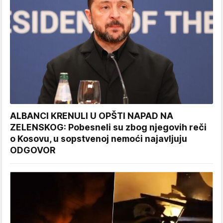
ALBANCI KRENULI U OPŠTI NAPAD NA
ZELENSKOG: Pobesneli su zbog njegovih reči
o Kosovu, u sopstvenoj nemoći najavljuju
ODGOVOR