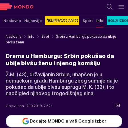
Naslovna
Najnovije
Sport
Info
Naslovna
Info
Svet
Srbin u Hamburgu pokušao da ubije
bivšu ženu
Drama u Hamburgu: Srbin pokušao da
ubije bivšu ženu i njenog komšiju
Ž.M. (43), državljanin Srbije, uhapšen je u
nemačkom gradu Hamburgu zbog sumnje da je
pokušao da ubije bivšu suprugu M. K. (32), i to
naočigled njihovog trogodišnjeg sina.
Objavljeno 17.10.2019. 7:52h
Dodajte MONDO u vaš Google izbor