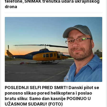
telefone, SNIMAK trenutka udara ukrajinskog
drona
POSLEDNJI SELFI PRED SMRT! Danski pilot se
ponosno slikao pored helikoptera i poslao
bratu sliku: Samo dan kasnije POGINUO U
UŽASNOM SUDARU! (FOTO)