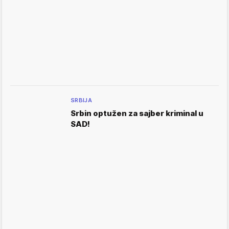
SRBIJA
Srbin optužen za sajber kriminal u
SAD!