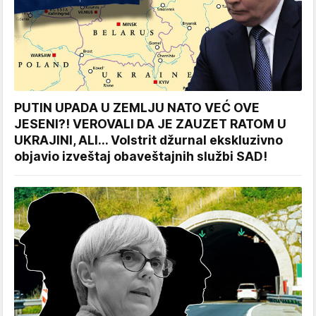
PUTIN UPADA U ZEMLJU NATO VEĆ OVE
JESENI?! VEROVALI DA JE ZAUZET RATOM U
UKRAJINI, ALI... Volstrit džurnal ekskluzivno
objavio izveštaj obaveštajnih službi SAD!