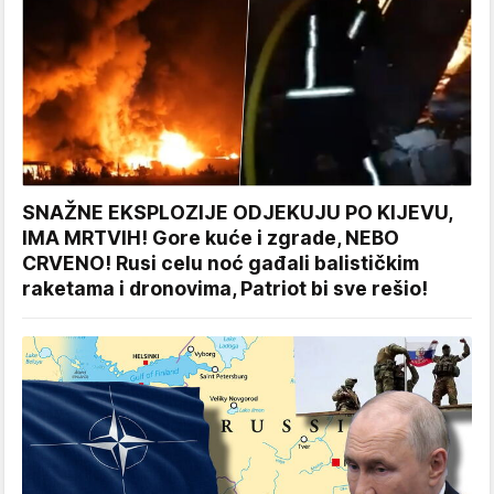
SNAŽNE EKSPLOZIJE ODJEKUJU PO KIJEVU,
IMA MRTVIH! Gore kuće i zgrade, NEBO
CRVENO! Rusi celu noć gađali balističkim
raketama i dronovima, Patriot bi sve rešio!