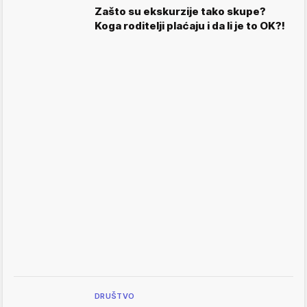
Zašto su ekskurzije tako skupe?
Koga roditelji plaćaju i da li je to OK?!
DRUŠTVO