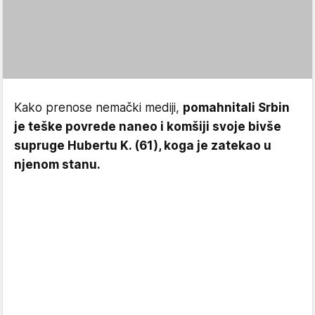
Kako prenose nemački mediji,
pomahnitali Srbin
je teške povrede naneo i komšiji svoje bivše
supruge Hubertu K. (61), koga je zatekao u
njenom stanu.