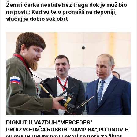
Žena i ćerka nestale bez traga dok je muž bio
na poslu: Kad su telo pronašli na deponiji,
slučaj je dobio šok obrt
DIGNUT U VAZDUH "MERCEDES"
PROIZVOĐAČA RUSKIH "VAMPIRA", PUTINOVIH
GLAVNIH DRONOVA! Lekari se bore za život