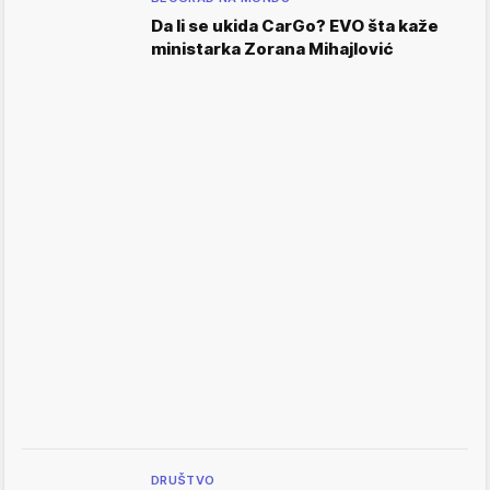
Da li se ukida CarGo? EVO šta kaže
ministarka Zorana Mihajlović
DRUŠTVO