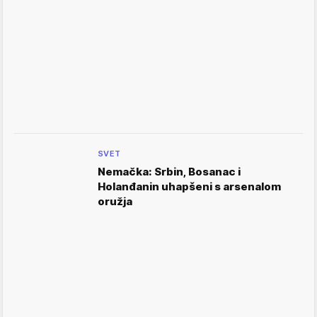
SVET
Nemačka: Srbin, Bosanac i
Holanđanin uhapšeni s arsenalom
oružja