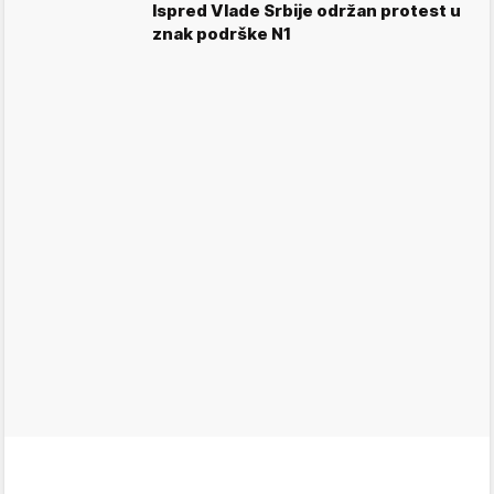
Ispred Vlade Srbije održan protest u
znak podrške N1