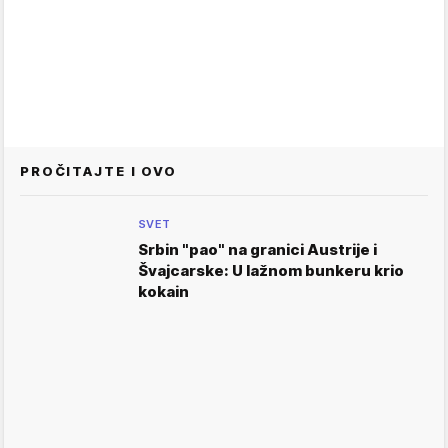
PROČITAJTE I OVO
SVET
Srbin "pao" na granici Austrije i
Švajcarske: U lažnom bunkeru krio
kokain