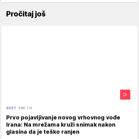
Pročitaj još
SVET
PRE 1 H
Prvo pojavljivanje novog vrhovnog vođe
Irana: Na mrežama kruži snimak nakon
glasina da je teško ranjen