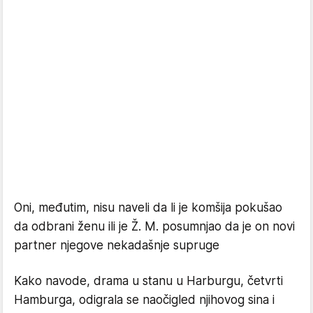
Oni, međutim, nisu naveli da li je komšija pokušao
da odbrani ženu ili je Ž. M. posumnjao da je on novi
partner njegove nekadašnje supruge
Kako navode, drama u stanu u Harburgu, četvrti
Hamburga, odigrala se naočigled njihovog sina i