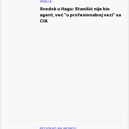
SRBIJA
Svedok u Hagu: Stanišić nije bio
agent, već "u profesionalnoj vezi" sa
CIA
BEOGRAD NA MONDU