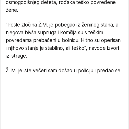
osmogodišnjeg deteta, rođaka teško povređene
žene.
"Posle zločina Ž.M. je pobegao iz ženinog stana, a
njegova bivša supruga i komšija su s teškim
povredama prebačeni u bolnicu. Hitno su operisani
i njihovo stanje je stabilno, ali teško", navode izvori
iz istrage.
Ž. M. je iste večeri sam došao u policiju i predao se.