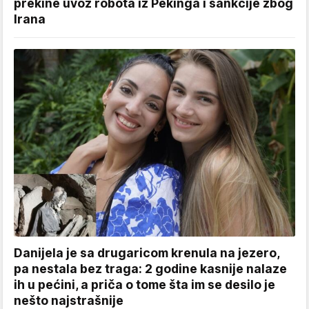
prekine uvoz robota iz Pekinga i sankcije zbog
Irana
Danijela je sa drugaricom krenula na jezero,
pa nestala bez traga: 2 godine kasnije nalaze
ih u pećini, a priča o tome šta im se desilo je
nešto najstrašnije