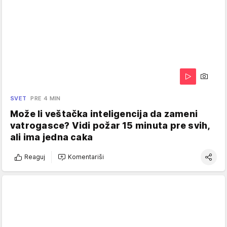
SVET
PRE 4 MIN
Može li veštačka inteligencija da zameni
vatrogasce? Vidi požar 15 minuta pre svih,
ali ima jedna caka
Reaguj
Komentariši