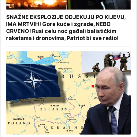
SNAŽNE EKSPLOZIJE ODJEKUJU PO KIJEVU,
IMA MRTVIH! Gore kuće i zgrade, NEBO
CRVENO! Rusi celu noć gađali balističkim
raketama i dronovima, Patriot bi sve rešio!