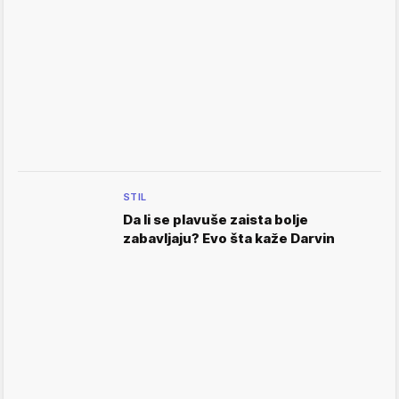
STIL
Da li se plavuše zaista bolje
zabavljaju? Evo šta kaže Darvin