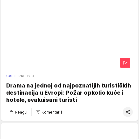
SVET
PRE 12 H
Drama na jednoj od najpoznatijih turističkih
destinacija u Evropi: Požar opkolio kuće i
hotele, evakuisani turisti
Reaguj
Komentariši