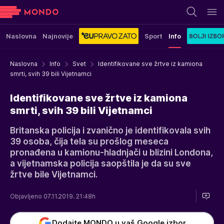
Naslovna
Najnovije
Sport
Info
Naslovna
Info
Svet
Identifikovane sve žrtve iz kamiona
smrti, svih 39 bili Vijetnamci
Identifikovane sve žrtve iz kamiona
smrti, svih 39 bili Vijetnamci
Britanska policija i zvanično je identifikovala svih
39 osoba, čija tela su prošlog meseca
pronađena u kamionu-hladnjači u blizini Londona,
a vijetnamska policija saopštila je da su sve
žrtve bile Vijetnamci.
Objavljeno 07.11.2019. 21:48h
Dodajte MONDO u vaš Google izbor