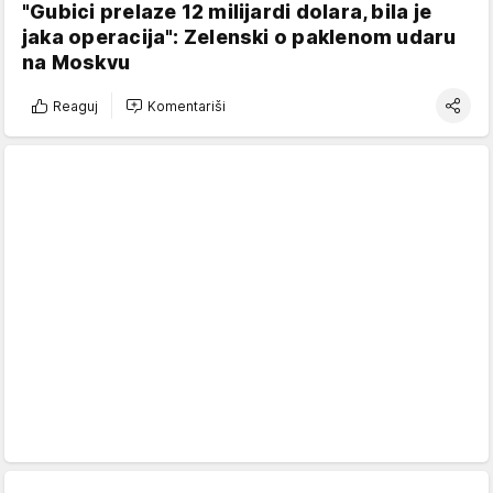
"Gubici prelaze 12 milijardi dolara, bila je
jaka operacija": Zelenski o paklenom udaru
na Moskvu
Reaguj
Komentariši