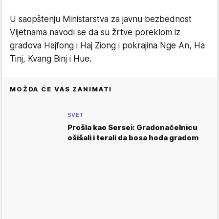
U saopštenju Ministarstva za javnu bezbednost
Vijetnama navodi se da su žrtve poreklom iz
gradova Hajfong i Haj Ziong i pokrajina Nge An, Ha
Tinj, Kvang Binj i Hue.
MOŽDA ĆE VAS ZANIMATI
SVET
Prošla kao Sersei: Gradonačelnicu
ošišali i terali da bosa hoda gradom