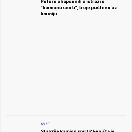
Petoro uhapšenih u istrazi o
"kamionu smrti", troje pušteno uz
kauciju
SVET
Šta krije kamion smrti? Evo šta je