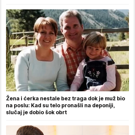
Žena i ćerka nestale bez traga dok je muž bio
na poslu: Kad su telo pronašli na deponiji,
slučaj je dobio šok obrt