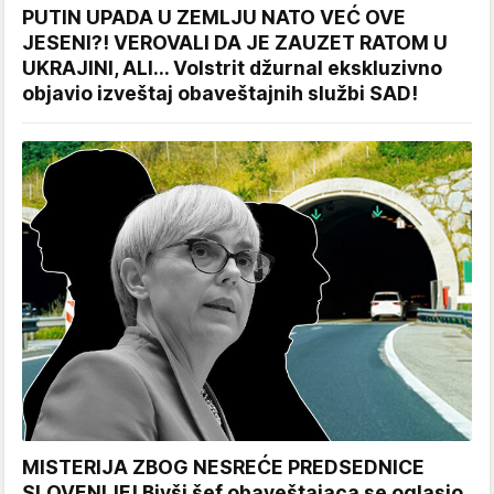
PUTIN UPADA U ZEMLJU NATO VEĆ OVE
JESENI?! VEROVALI DA JE ZAUZET RATOM U
UKRAJINI, ALI... Volstrit džurnal ekskluzivno
objavio izveštaj obaveštajnih službi SAD!
MISTERIJA ZBOG NESREĆE PREDSEDNICE
SLOVENIJE! Bivši šef obaveštajaca se oglasio