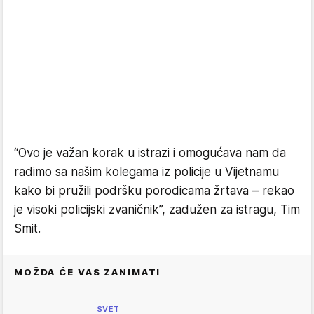
“Ovo je važan korak u istrazi i omogućava nam da
radimo sa našim kolegama iz policije u Vijetnamu
kako bi pružili podršku porodicama žrtava – rekao
je visoki policijski zvaničnik”, zadužen za istragu, Tim
Smit.
MOŽDA ĆE VAS ZANIMATI
SVET