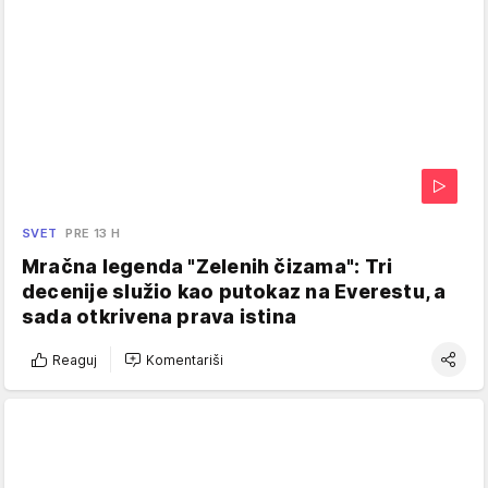
SVET
PRE 13 H
Mračna legenda "Zelenih čizama": Tri
decenije služio kao putokaz na Everestu, a
sada otkrivena prava istina
Reaguj
Komentariši