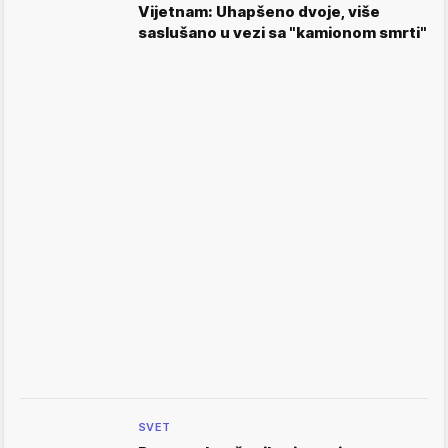
Vijetnam: Uhapšeno dvoje, više
saslušano u vezi sa "kamionom smrti"
SVET