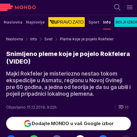
Naslovna
Najnovije
Sport
Info
Naslovna
Info
Svet
Pleme koje je pojelo Rokfeler
Snimljeno pleme koje je pojelo Rokfelera
(VIDEO)
Majkl Rokfeler je misteriozno nestao tokom
ekspedicije u Asmatu, regionu u Novoj Gvineji
pre 60 godina, a jedna od teorija je da su ga ubili i
pojeli pripadnici lokalnog plemena.
Objavljeno 15.12.2019. 9:22h
11
Dodajte MONDO u vaš Google izbor