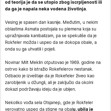
od teorija je da se utopio zbog iscrpljenosti ili
da ga je napala neka vodena životinja
.
Vesing je spasen dan kasnije. Međutim, u nekim
oblastima Asmata postojala su plemena koja su
upražnjavala kanibalizam, pa se spekuliše da je
Rokfeler možda i uspeo da se dokopa obale, a
onda su ga uhvatili i pojeli.
Novinar Milt Meklin otputovao je 1969. godine na
ostrvo kako bi istražio Rokefelerov nestanak.
Odbacio je izveštaje da je Rokefeler živeo kao
zarobljenik u džungli, ali je zaključio da okolni
dokazi podržavaju ideju da je ubijen.
Nekoliko vođa sela Otsjanep, gde je Rokfeler
verovatno uspeo da stigne na obal
u, ubila je