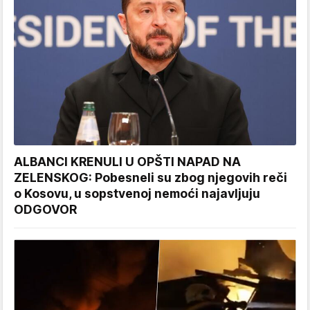
ALBANCI KRENULI U OPŠTI NAPAD NA
ZELENSKOG: Pobesneli su zbog njegovih reči
o Kosovu, u sopstvenoj nemoći najavljuju
ODGOVOR