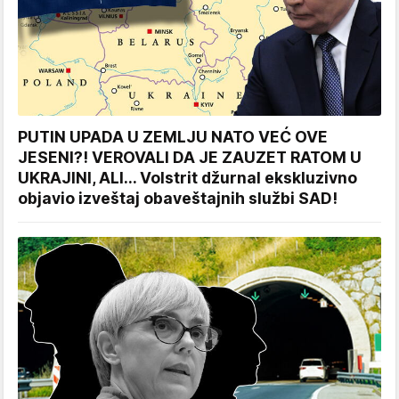
PUTIN UPADA U ZEMLJU NATO VEĆ OVE
JESENI?! VEROVALI DA JE ZAUZET RATOM U
UKRAJINI, ALI... Volstrit džurnal ekskluzivno
objavio izveštaj obaveštajnih službi SAD!