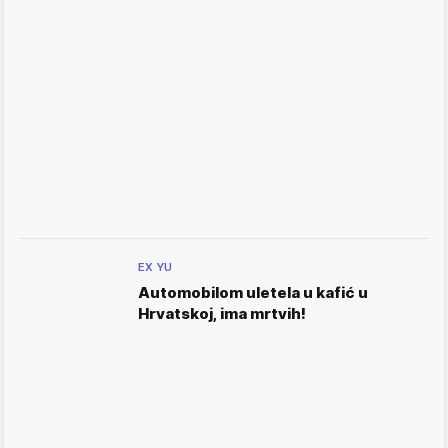
EX YU
Automobilom uletela u kafić u
Hrvatskoj, ima mrtvih!