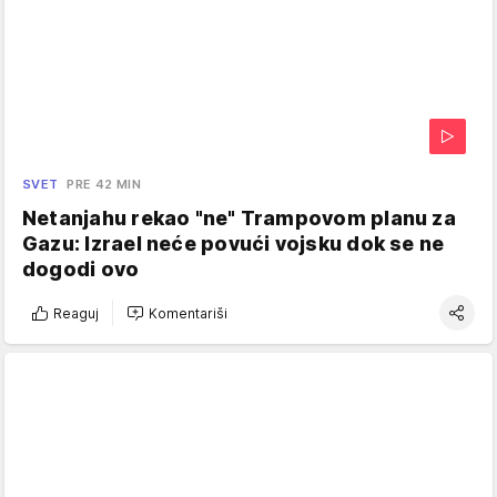
SVET
PRE 42 MIN
Netanjahu rekao "ne" Trampovom planu za
Gazu: Izrael neće povući vojsku dok se ne
dogodi ovo
Reaguj
Komentariši