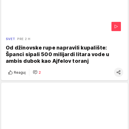
SVET
PRE 2 H
Od džinovske rupe napravili kupalište:
Španci sipali 500 milijardi litara vode u
ambis dubok kao Ajfelov toranj
Reaguj
2