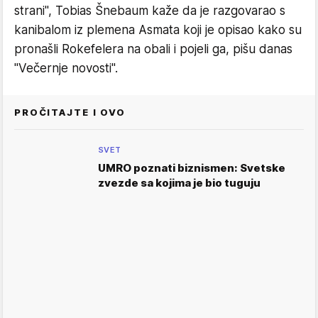
strani", Tobias Šnebaum kaže da je razgovarao s
kanibalom iz plemena Asmata koji je opisao kako su
pronašli Rokefelera na obali i pojeli ga, pišu danas
"Večernje novosti".
PROČITAJTE I OVO
SVET
UMRO poznati biznismen: Svetske
zvezde sa kojima je bio tuguju