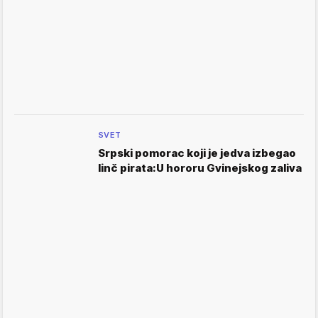
SVET
Srpski pomorac koji je jedva izbegao
linč pirata:U hororu Gvinejskog zaliva