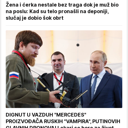
Žena i ćerka nestale bez traga dok je muž bio
na poslu: Kad su telo pronašli na deponiji,
slučaj je dobio šok obrt
DIGNUT U VAZDUH "MERCEDES"
PROIZVOĐAČA RUSKIH "VAMPIRA", PUTINOVIH
GLAVNIH DRONOVA! Lekari se bore za život