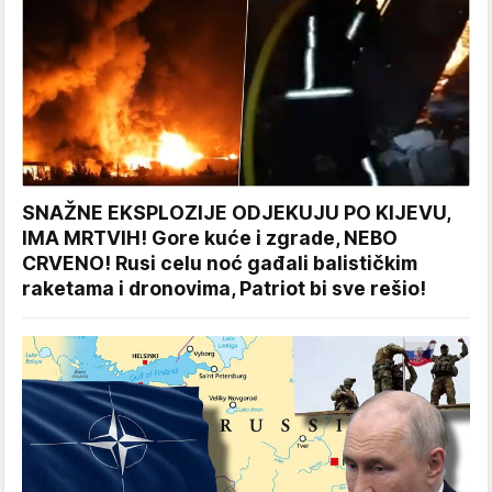
SNAŽNE EKSPLOZIJE ODJEKUJU PO KIJEVU,
IMA MRTVIH! Gore kuće i zgrade, NEBO
CRVENO! Rusi celu noć gađali balističkim
raketama i dronovima, Patriot bi sve rešio!