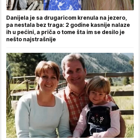
Danijela je sa drugaricom krenula na jezero,
pa nestala bez traga: 2 godine kasnije nalaze
ih u pećini, a priča o tome šta im se desilo je
nešto najstrašnije