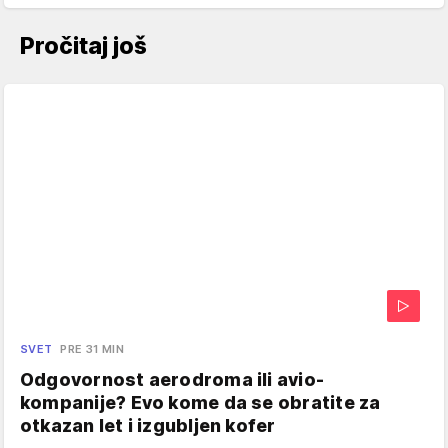
Pročitaj još
SVET
PRE 31 MIN
Odgovornost aerodroma ili avio-
kompanije? Evo kome da se obratite za
otkazan let i izgubljen kofer