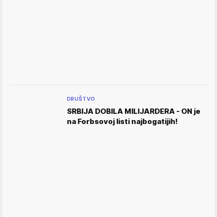
DRUŠTVO
SRBIJA DOBILA MILIJARDERA - ON je
na Forbsovoj listi najbogatijih!