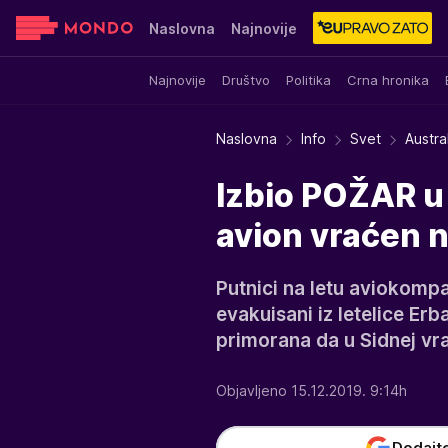
Naslovna
Najnovije
Najnovije
Društvo
Politika
Crna hronika
Sensa
Stvar ukusa
Yumama
Naslovna
Info
Svet
Austra
Izbio POŽAR u 
avion vraćen 
Putnici na letu aviokompa
evakuisani iz letelice Er
primorana da u Sidnej vra
Objavljeno 15.12.2019. 9:14h
Dodajt