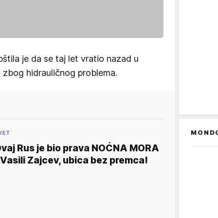
ila je da se taj let vratio nazad u
a zbog hidrauličnog problema.
MOND
VET
vaj Rus je bio prava NOĆNA MORA
 Vasili Zajcev, ubica bez premca!