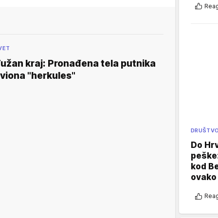
Reag
VET
užan kraj: Pronađena tela putnika
viona "herkules"
DRUŠTV
Do Hr
peške
kod B
ovako 
Reag