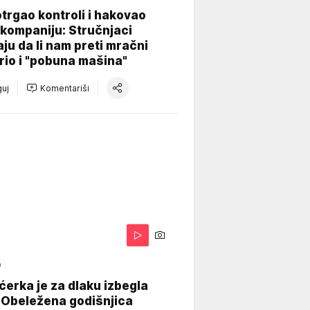
otrgao kontroli i hakovao
kompaniju: Stručnjaci
aju da li nam preti mračni
io i "pobuna mašina"
uj
Komentariši
O
ćerka je za dlaku izbegla
 Obeležena godišnjica