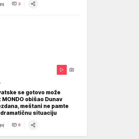
uj
3
O
vatske se gotovo može
: MONDO obišao Dunav
ezdana, meštani ne pamte
dramatičnu situaciju
uj
6