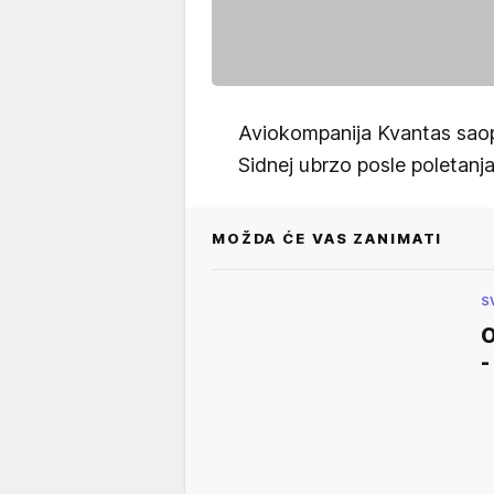
Aviokompanija Kvantas saopšt
Sidnej ubrzo posle poletanj
MOŽDA ĆE VAS ZANIMATI
S
O
-