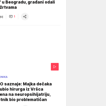
" u Beogradu, građani odali
 žrtvama
uj
1
ONIKA
 saznaje: Majka dečaka
e ubio hirurga iz Vršca
na na neuropsihijatriju,
tnik bio problematičan