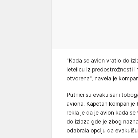
"Kada se avion vratio do iz
letelicu iz predostrožnosti 
otvorena", navela je kompan
Putnici su evakuisani toboga
aviona. Kapetan kompanije 
rekla je da je avion kada s
do izlaza gde je zbog nazna
odabrala opciju da evakuišu