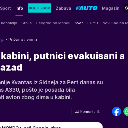
Sport
Info
Zabava
Magazin
Ekonomija
Srbija
Beograd na Mondu
Svet
EX YU
Novi Sad na 
lija - Požar u avionu
kabini, putnici evakuisani a
nazad
nije Kvantas iz Sidneja za Pert danas su
bas A330, pošto je posada bila
ti avion zbog dima u kabini.
Komentariši
e MONDO u vaš Google izbor