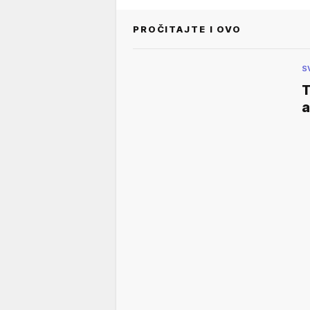
PROČITAJTE I OVO
S
T
a