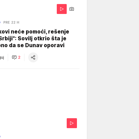
O
PRE 22 H
kovi neće pomoći, rešenje
Srbiji": Sovilj otkrio šta je
bno da se Dunav oporavi
uj
2
O