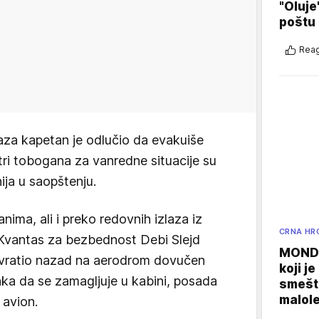
"Oluje
poštu
Reag
laza kapetan je odlučio da evakuiše
i tri tobogana za vanredne situacije su
ija u saopštenju.
nima, ali i preko redovnih izlaza iz
CRNA HR
Kvantas za bezbednost Debi Slejd
MONDO
e vratio nazad na aerodrom dovučen
koji j
ka da se zamagljuje u kabini, posada
smešte
malole
 avion.