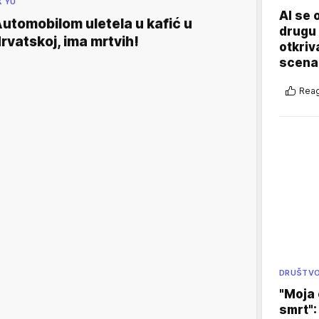
X YU
AI se 
utomobilom uletela u kafić u
drugu 
rvatskoj, ima mrtvih!
otkriv
scenar
Reag
DRUŠTV
"Moja 
smrt":