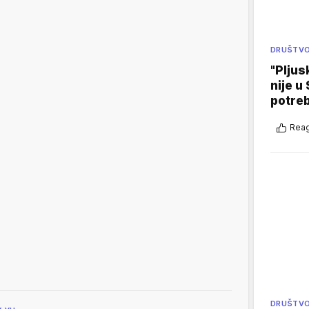
DRUŠTV
"Pljus
nije u 
potre
Reag
DRUŠTV