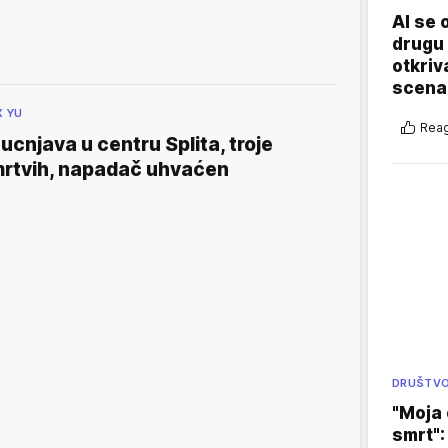
AI se 
drugu 
otkriv
scenar
X YU
Reag
ucnjava u centru Splita, troje
rtvih, napadač uhvaćen
DRUŠTV
"Moja 
smrt":