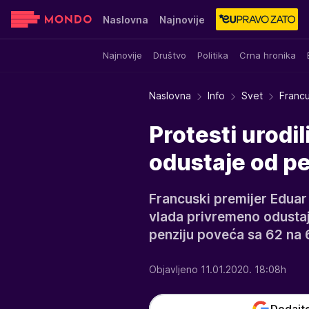
Naslovna
Najnovije
Najnovije
Društvo
Politika
Crna hronika
Sensa
Stvar ukusa
Yumama
Naslovna
Info
Svet
Francu
Protesti urodi
odustaje od p
Francuski premijer Eduar 
vlada privremeno odustaj
penziju poveća sa 62 na 
Objavljeno 11.01.2020. 18:08h
Dodajt