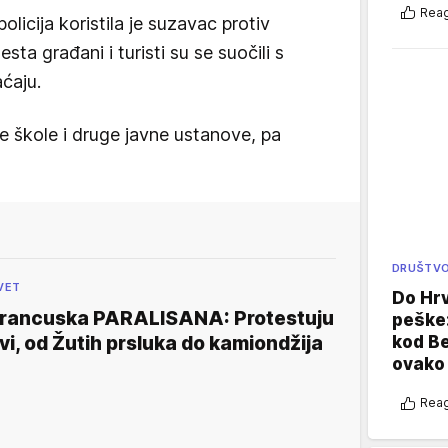
Reag
licija koristila je suzavac protiv
ta građani i turisti su se suočili s
ćaju.
 škole i druge javne ustanove, pa
DRUŠTV
VET
Do Hr
rancuska PARALISANA: Protestuju
peške
kod B
vi, od Žutih prsluka do kamiondžija
ovako 
Reag