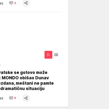
uj
3
O
vatske se gotovo može
: MONDO obišao Dunav
ezdana, meštani ne pamte
dramatičnu situaciju
uj
6