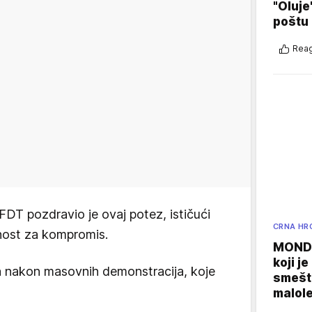
"Oluje
poštu
Reag
FDT pozdravio je ovaj potez, ističući
CRNA HR
nost za kompromis.
MONDO
koji j
la nakon masovnih demonstracija, koje
smešte
malole