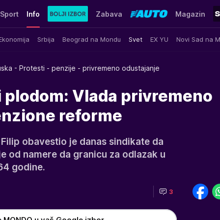
Sport
Info
Zabava
Magazin
Ekonomija
Srbija
Beograd na Mondu
Svet
EX YU
Novi Sad na 
ska - Protesti - penzije - privremeno odustajanje
li plodom: Vlada privremeno
enzione reforme
Filip obavestio je danas sindikate da
e od namere da granicu za odlazak u
64 godine.
3
e MONDO u vaš Google izbor