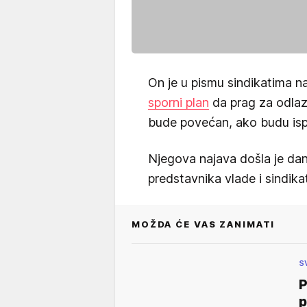
On je u pismu sindikatima 
sporni plan
da prag za odlaz
bude povećan, ako budu ispu
Njegova najava došla je dan
predstavnika vlade i sindik
MOŽDA ĆE VAS ZANIMATI
S
P
p