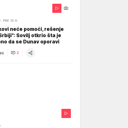
O
PRE 13 H
kovi neće pomoći, rešenje
Srbiji": Sovilj otkrio šta je
bno da se Dunav oporavi
uj
2
O