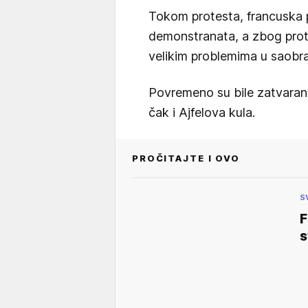
Tokom protesta, francuska po
demonstranata, a zbog protes
velikim problemima u saobra
Povremeno su bile zatvarane
čak i Ajfelova kula.
PROČITAJTE I OVO
S
F
s