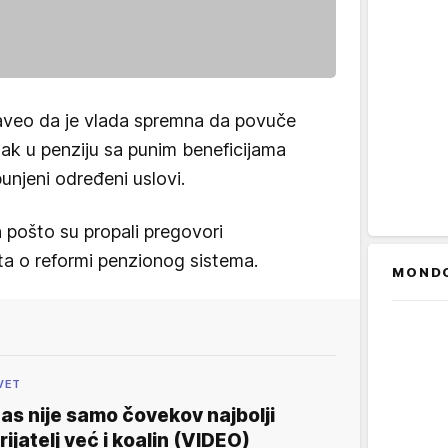
naveo da je vlada spremna da povuče
ak u penziju sa punim beneficijama
njeni određeni uslovi.
 pošto su propali pregovori
ata o reformi penzionog sistema.
MOND
VET
as nije samo čovekov najbolji
rijatelj već i koalin (VIDEO)