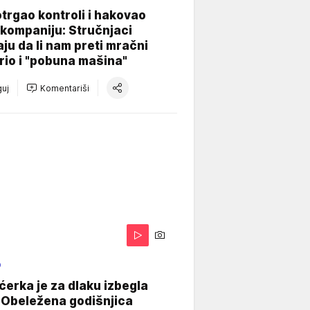
otrgao kontroli i hakovao
kompaniju: Stručnjaci
aju da li nam preti mračni
io i "pobuna mašina"
uj
Komentariši
O
ćerka je za dlaku izbegla
 Obeležena godišnjica