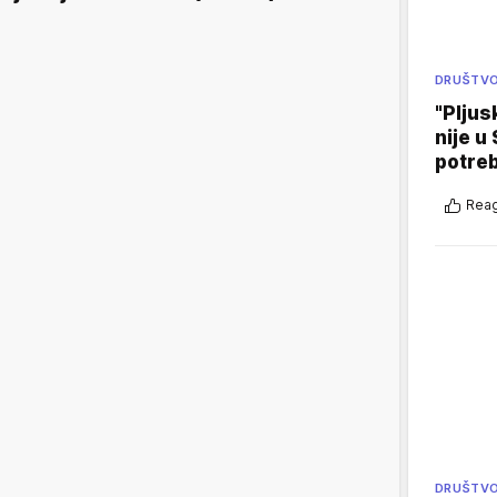
DRUŠTV
"Pljus
nije u 
potre
Reag
DRUŠTV