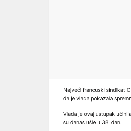
Najveći francuski sindikat C
da je vlada pokazala sprem
Vlada je ovaj ustupak učini
su danas ušle u 38. dan.