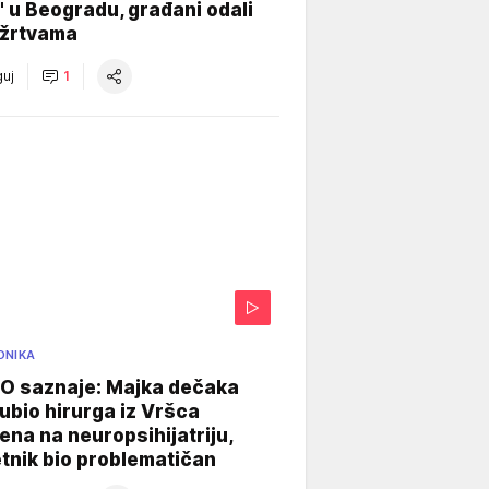
" u Beogradu, građani odali
 žrtvama
uj
1
ONIKA
 saznaje: Majka dečaka
e ubio hirurga iz Vršca
na na neuropsihijatriju,
tnik bio problematičan