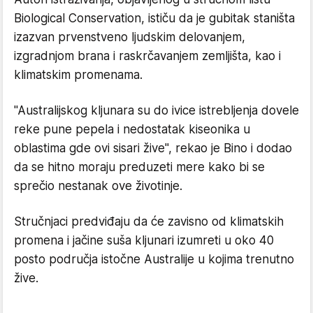
Biological Conservation, ističu da je gubitak staništa
izazvan prvenstveno ljudskim delovanjem,
izgradnjom brana i raskrčavanjem zemljišta, kao i
klimatskim promenama.
"Australijskog kljunara su do ivice istrebljenja dovele
reke pune pepela i nedostatak kiseonika u
oblastima gde ovi sisari žive", rekao je Bino i dodao
da se hitno moraju preduzeti mere kako bi se
sprečio nestanak ove životinje.
Stručnjaci predviđaju da će zavisno od klimatskih
promena i jačine suša kljunari izumreti u oko 40
posto područja istočne Australije u kojima trenutno
žive.