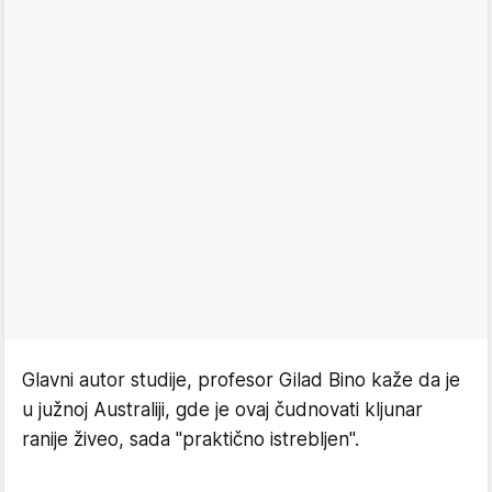
Glavni autor studije, profesor Gilad Bino kaže da je
u južnoj Australiji, gde je ovaj čudnovati kljunar
ranije živeo, sada "praktično istrebljen".