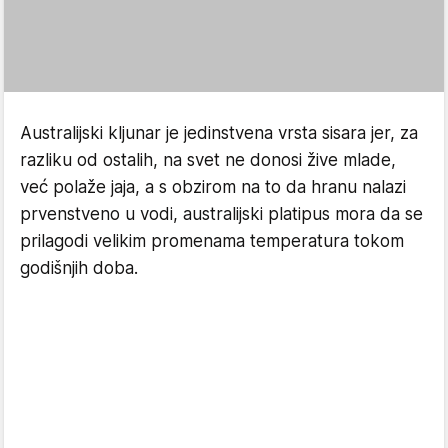
Australijski kljunar je jedinstvena vrsta sisara jer, za
razliku od ostalih, na svet ne donosi žive mlade,
već polaže jaja, a s obzirom na to da hranu nalazi
prvenstveno u vodi, australijski platipus mora da se
prilagodi velikim promenama temperatura tokom
godišnjih doba.