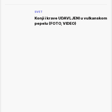
SVET
Konji i krave UDAVLJENI u vulkanskom
pepelu (FOTO, VIDEO)