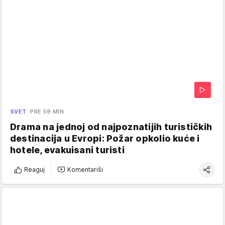
SVET
PRE 59 MIN
Drama na jednoj od najpoznatijih turističkih
destinacija u Evropi: Požar opkolio kuće i
hotele, evakuisani turisti
Reaguj
Komentariši