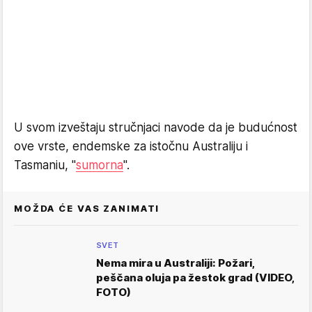
U svom izveštaju stručnjaci navode da je budućnost
ove vrste, endemske za istočnu Australiju i
Tasmaniu, "
sumorna
".
MOŽDA ĆE VAS ZANIMATI
SVET
Nema mira u Australiji: Požari,
peščana oluja pa žestok grad (VIDEO,
FOTO)