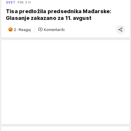
SVET
PRE 3 H
Tisa predložila predsednika Mađarske:
Glasanje zakazano za 11. avgust
2
·
Reaguj
Komentariši