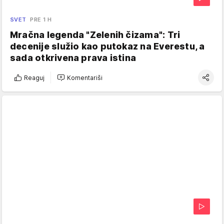
SVET
PRE 1 H
Mračna legenda "Zelenih čizama": Tri
decenije služio kao putokaz na Everestu, a
sada otkrivena prava istina
Reaguj
Komentariši