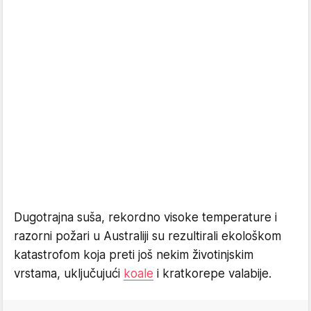
Dugotrajna suša, rekordno visoke temperature i
razorni požari u Australiji su rezultirali ekološkom
katastrofom koja preti još nekim životinjskim
vrstama, uključujući
koale
i kratkorepe valabije.