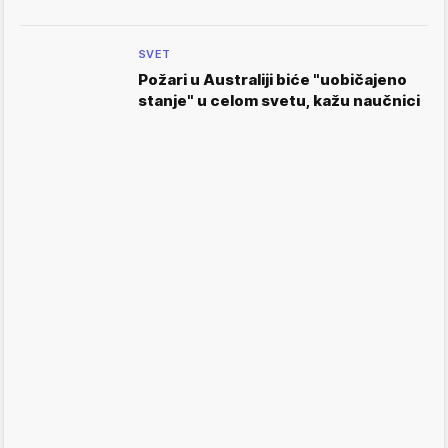
SVET
Požari u Australiji biće "uobičajeno
stanje" u celom svetu, kažu naučnici