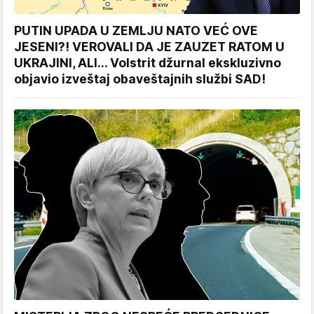
PUTIN UPADA U ZEMLJU NATO VEĆ OVE
JESENI?! VEROVALI DA JE ZAUZET RATOM U
UKRAJINI, ALI... Volstrit džurnal ekskluzivno
objavio izveštaj obaveštajnih službi SAD!