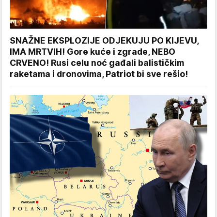
SNAŽNE EKSPLOZIJE ODJEKUJU PO KIJEVU,
IMA MRTVIH! Gore kuće i zgrade, NEBO
CRVENO! Rusi celu noć gađali balističkim
raketama i dronovima, Patriot bi sve rešio!