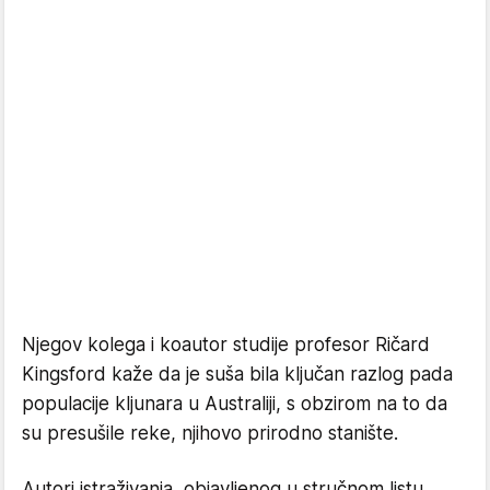
Njegov kolega i koautor studije profesor Ričard
Kingsford kaže da je suša bila ključan razlog pada
populacije kljunara u Australiji, s obzirom na to da
su presušile reke, njihovo prirodno stanište.
Autori istraživanja, objavljenog u stručnom listu