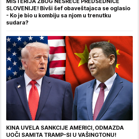
MISTERIJA ZBOG NESREĆE PREDSEDNICE
SLOVENIJE! Bivši šef obaveštajaca se oglasio
- Ko je bio u kombiju sa njom u trenutku
sudara?
KINA UVELA SANKCIJE AMERICI, ODMAZDA
UOČI SAMITA TRAMP-SI U VAŠINGTONU!