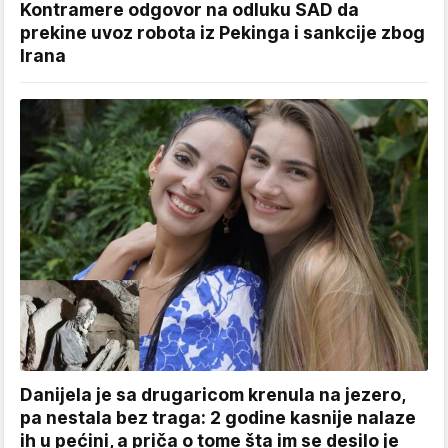
Kontramere odgovor na odluku SAD da
prekine uvoz robota iz Pekinga i sankcije zbog
Irana
Danijela je sa drugaricom krenula na jezero,
pa nestala bez traga: 2 godine kasnije nalaze
ih u pećini, a priča o tome šta im se desilo je