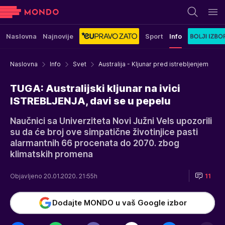
Naslovna
Najnovije
Sport
Info
Naslovna
Info
Svet
Australija - Kljunar pred istrebljenjem
TUGA: Australijski kljunar na ivici
ISTREBLJENJA, davi se u pepelu
Naučnici sa Univerziteta Novi Južni Vels upozorili
su da će broj ove simpatične životinjice pasti
alarmantnih 66 procenata do 2070. zbog
klimatskih promena
Objavljeno 20.01.2020. 21:55h
11
Dodajte MONDO u vaš Google izbor