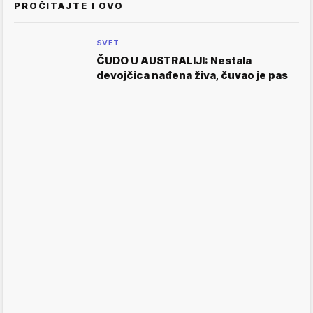
PROČITAJTE I OVO
SVET
ČUDO U AUSTRALIJI: Nestala
devojčica nađena živa, čuvao je pas