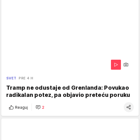
SVET
PRE 4 H
Tramp ne odustaje od Grenlanda: Povukao
radikalan potez, pa objavio preteću poruku
Reaguj
2