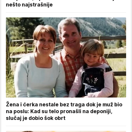
nešto najstrašnije
Žena i ćerka nestale bez traga dok je muž bio
na poslu: Kad su telo pronašli na deponiji,
slučaj je dobio šok obrt