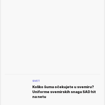
SVET
Koliko šuma očekujete u svemiru?
Uniforme svemirskih snaga SAD hit
na netu