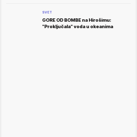
SVET
GORE OD BOMBE na Hirošimu:
"Proključala" voda u okeanima