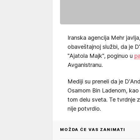
Iranska agencija Mehr javlja,
obaveštajnoj službi, da je 
"Ajatola Majk", poginuo u
p
Avganistranu.
Mediji su preneli da je D'An
Osamom Bin Ladenom, kao i d
tom delu sveta. Te tvrdnje 
nije potvrdio.
MOŽDA ĆE VAS ZANIMATI