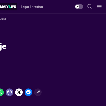
Lepa i srećna
Mondu
je