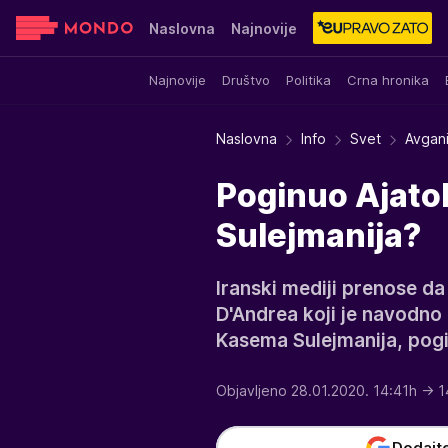
Naslovna
Najnovije
Najnovije
Društvo
Politika
Crna hronika
Sensa
Stvar ukusa
Yumama
Naslovna
Info
Svet
Avgani
Poginuo Ajatol
Sulejmanija?
Iranski mediji prenose da 
D'Andrea koji je navodno
Kasema Sulejmanija, pogi
Objavljeno 28.01.2020. 14:41h
→ 1
Dodajt