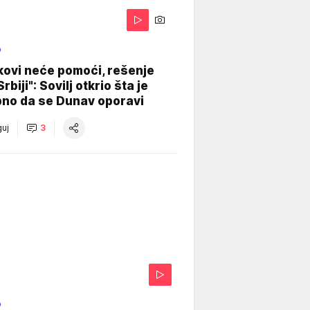
O
kovi neće pomoći, rešenje
Srbiji": Sovilj otkrio šta je
bno da se Dunav oporavi
uj
3
O