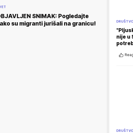
VET
BJAVLJEN SNIMAK: Pogledajte
DRUŠTV
ako su migranti jurišali na granicu!
"Pljus
nije u 
potre
Reag
DRUŠTV