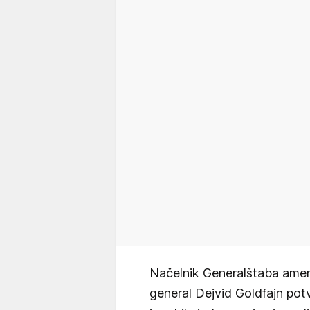
Načelnik Generalštaba ame
general Dejvid Goldfajn pot