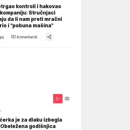
otrgao kontroli i hakovao
kompaniju: Stručnjaci
aju da li nam preti mračni
io i "pobuna mašina"
uj
Komentariši
O
ćerka je za dlaku izbegla
 Obeležena godišnjica