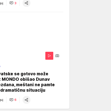
uj
3
O
vatske se gotovo može
: MONDO obišao Dunav
ezdana, meštani ne pamte
dramatičnu situaciju
uj
6