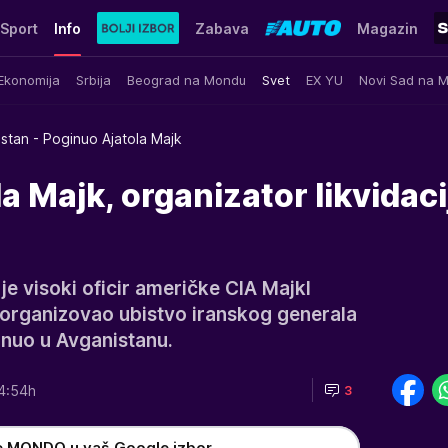
Sport
Info
Zabava
Magazin
Ekonomija
Srbija
Beograd na Mondu
Svet
EX YU
Novi Sad na 
stan - Poginuo Ajatola Majk
a Majk, organizator likvidaci
je visoki oficir američke CIA Majkl
 organizovao ubistvo iranskog generala
nuo u Avganistanu.
4:54h
3
e MONDO u vaš Google izbor