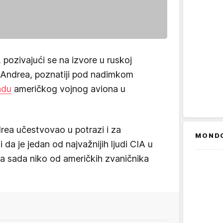
 pozivajući se na izvore u ruskoj
D'Andrea, poznatiji pod nadimkom
adu
američkog vojnog aviona u
drea učestvovao u potrazi i za
MOND
a je jedan od najvažnijih ljudi CIA u
za sada niko od američkih zvaničnika