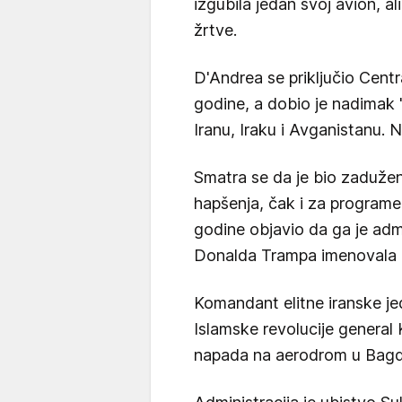
izgubila jedan svoj avion, al
žrtve.
D'Andrea se priključio Centr
godine, a dobio je nadimak 
Iranu, Iraku i Avganistanu. N
Smatra se da je bio zadužen 
hapšenja, čak i za programe 
godine objavio da ga je adm
Donalda Trampa imenovala z
Komandant elitne iranske je
Islamske revolucije genera
napada na aerodrom u Bag