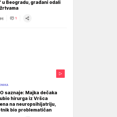
" u Beogradu, građani odali
 žrtvama
uj
1
ONIKA
 saznaje: Majka dečaka
e ubio hirurga iz Vršca
na na neuropsihijatriju,
tnik bio problematičan