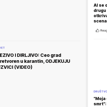
AI se 
drugu 
otkriv
scenar
Reag
VET
EZIVO I DIRLJIVO: Ceo grad
retvoren u karantin, ODJEKUJU
ZVICI (VIDEO)
DRUŠTV
"Moja 
smrt":