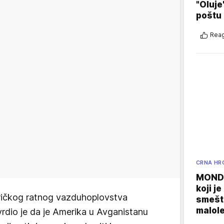
"Oluje
poštu
Reag
CRNA HR
MONDO
koji j
ričkog ratnog vazduhoplovstva
smešte
malole
vrdio je da je Amerika u Avganistanu