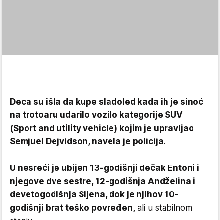
Deca su išla da kupe sladoled kada ih je sinoć
na trotoaru udarilo vozilo kategorije SUV
(Sport and utility vehicle) kojim je upravljao
Semjuel Dejvidson, navela je policija.
U nesreći je ubijen 13-godišnji dečak Entoni i
njegove dve sestre, 12-godišnja Andželina i
devetogodišnja Sijena, dok je njihov 10-
godišnji brat teško povređen,
ali u stabilnom