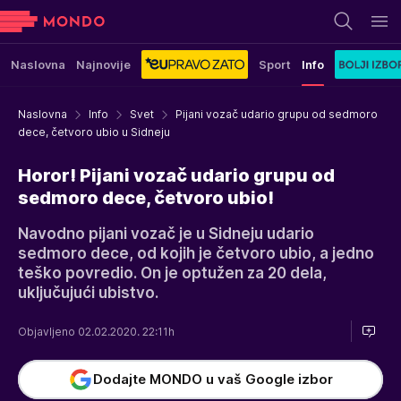
Naslovna
Najnovije
Sport
Info
Naslovna
Info
Svet
Pijani vozač udario grupu od sedmoro
dece, četvoro ubio u Sidneju
Horor! Pijani vozač udario grupu od
sedmoro dece, četvoro ubio!
Navodno pijani vozač je u Sidneju udario
sedmoro dece, od kojih je četvoro ubio, a jedno
teško povredio. On je optužen za 20 dela,
uključujući ubistvo.
Objavljeno 02.02.2020. 22:11h
Dodajte MONDO u vaš Google izbor