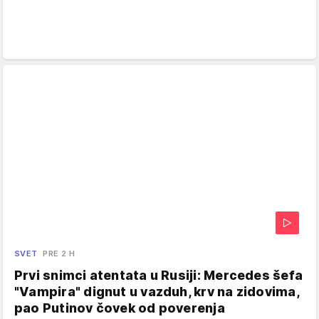
SVET
PRE 2 H
Prvi snimci atentata u Rusiji: Mercedes šefa
"Vampira" dignut u vazduh, krv na zidovima,
pao Putinov čovek od poverenja