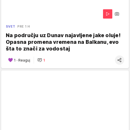
SVET
PRE 1 H
Na području uz Dunav najavljene jake oluje!
Opasna promena vremena na Balkanu, evo
šta to znači za vodostaj
1
·
Reaguj
1