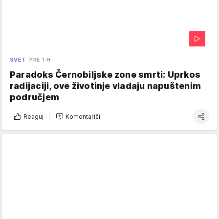
SVET
PRE 1 H
Paradoks Černobiljske zone smrti: Uprkos
radijaciji, ove životinje vladaju napuštenim
područjem
Reaguj
Komentariši