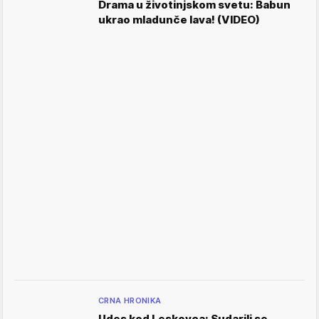
Drama u životinjskom svetu: Babun
ukrao mladunče lava! (VIDEO)
CRNA HRONIKA
Udes kod Leskovca: Sudarili se