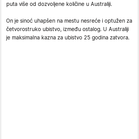
puta više od dozvoljene količine u Australiji.
On je sinoć uhapšen na mestu nesreće i optužen za
četvorostruko ubistvo, između ostalog. U Australiji
je maksimalna kazna za ubistvo 25 godina zatvora.