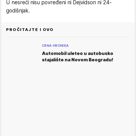
U nesreći nisu povređeni ni Dejvidson ni 24-
godišnjak.
PROČITAJTE I OVO
CRNA HRONIKA
Automobil uleteo u autobusko
stajalište na Novom Beogradu!