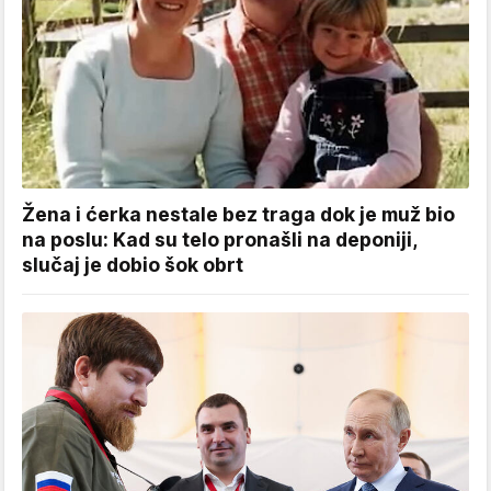
Žena i ćerka nestale bez traga dok je muž bio
na poslu: Kad su telo pronašli na deponiji,
slučaj je dobio šok obrt