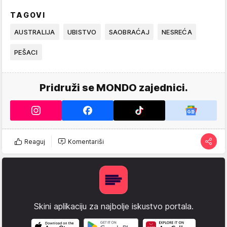
TAGOVI
AUSTRALIJA
UBISTVO
SAOBRAĆAJ
NESREĆA
PEŠACI
Pridruži se MONDO zajednici.
Reaguj
Komentariši
Skini aplikaciju za najbolje iskustvo portala.