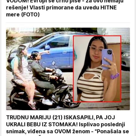
VODOM! Evropi se crno piše - za ovo nemaju
rešenje! Vlasti primorane da uvedu HITNE
mere (FOTO)
TRUDNU MARIJU (21) ISKASAPILI, PA JOJ
UKRALI BEBU IZ STOMAKA! Isplivao poslednji
snimak, viđena sa OVOM ženom - "Ponašala se