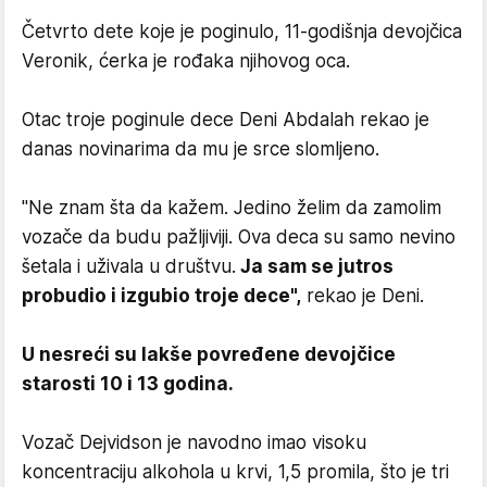
Četvrto dete koje je poginulo, 11-godišnja devojčica
Veronik, ćerka je rođaka njihovog oca.
Otac troje poginule dece Deni Abdalah rekao je
danas novinarima da mu je srce slomljeno.
"Ne znam šta da kažem. Jedino želim da zamolim
vozače da budu pažljiviji. Ova deca su samo nevino
šetala i uživala u društvu.
Ja sam se jutros
probudio i izgubio troje dece",
rekao je Deni.
U nesreći su lakše povređene devojčice
starosti 10 i 13 godina.
Vozač Dejvidson je navodno imao visoku
koncentraciju alkohola u krvi, 1,5 promila, što je tri