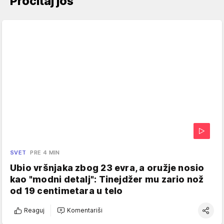
Pročitaj još
SVET
PRE 4 MIN
Ubio vršnjaka zbog 23 evra, a oružje nosio
kao "modni detalj": Tinejdžer mu zario nož
od 19 centimetara u telo
Reaguj
Komentariši