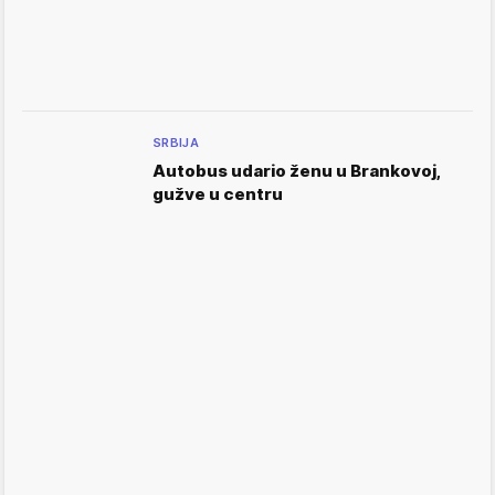
SRBIJA
Autobus udario ženu u Brankovoj,
gužve u centru