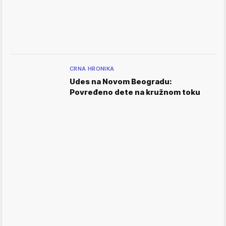
CRNA HRONIKA
Udes na Novom Beogradu:
Povređeno dete na kružnom toku