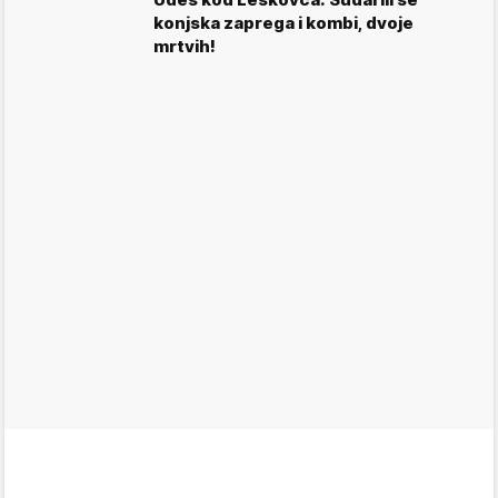
konjska zaprega i kombi, dvoje
mrtvih!