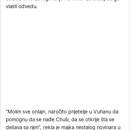
vlasti odvedu.
"Molim sve onlajn, naročito prijetelje u Vuhanu da
pomognu da se nađe Chuši, da se otkrije šta se
dešava sa njim", rekla je majka nestalog novinara u