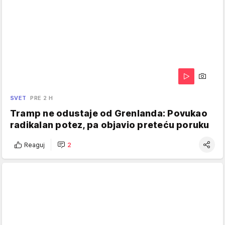
SVET
PRE 2 H
Tramp ne odustaje od Grenlanda: Povukao
radikalan potez, pa objavio preteću poruku
Reaguj
2