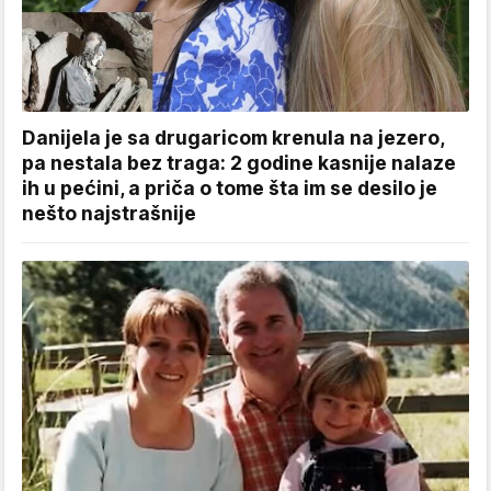
Danijela je sa drugaricom krenula na jezero,
pa nestala bez traga: 2 godine kasnije nalaze
ih u pećini, a priča o tome šta im se desilo je
nešto najstrašnije