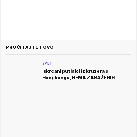
PROČITAJTE I OVO
SVET
Iskrcani putinici iz kruzera u
Hongkongu, NEMA ZARAŽENIH