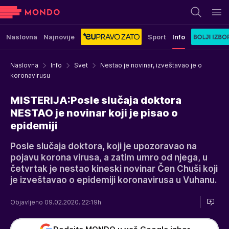
Naslovna
Najnovije
Sport
Info
Naslovna
Info
Svet
Nestao je novinar, izveštavao je o
koronavirusu
MISTERIJA:Posle slučaja doktora
NESTAO je novinar koji je pisao o
epidemiji
Posle slučaja doktora, koji je upozoravao na
pojavu korona virusa, a zatim umro od njega, u
četvrtak je nestao kineski novinar Čen Chuši koji
je izveštavao o epidemiji koronavirusa u Vuhanu.
Objavljeno 09.02.2020. 22:19h