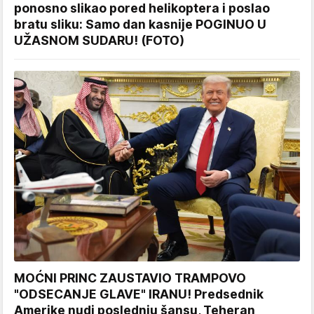
ponosno slikao pored helikoptera i poslao
bratu sliku: Samo dan kasnije POGINUO U
UŽASNOM SUDARU! (FOTO)
MOĆNI PRINC ZAUSTAVIO TRAMPOVO
"ODSECANJE GLAVE" IRANU! Predsednik
Amerike nudi poslednju šansu, Teheran