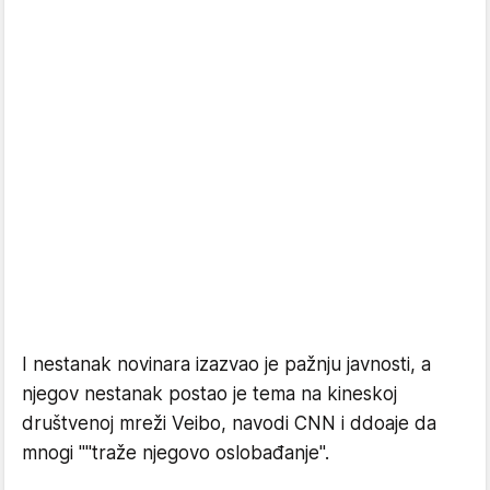
I nestanak novinara izazvao je pažnju javnosti, a
njegov nestanak postao je tema na kineskoj
društvenoj mreži Veibo, navodi CNN i ddoaje da
mnogi ""traže njegovo oslobađanje".