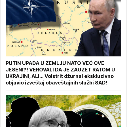
PUTIN UPADA U ZEMLJU NATO VEĆ OVE
JESENI?! VEROVALI DA JE ZAUZET RATOM U
UKRAJINI, ALI... Volstrit džurnal ekskluzivno
objavio izveštaj obaveštajnih službi SAD!