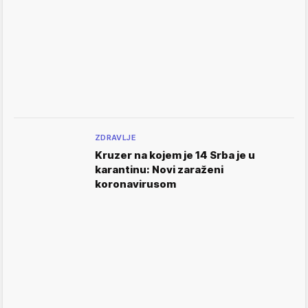
ZDRAVLJE
Kruzer na kojem je 14 Srba je u
karantinu: Novi zaraženi
koronavirusom