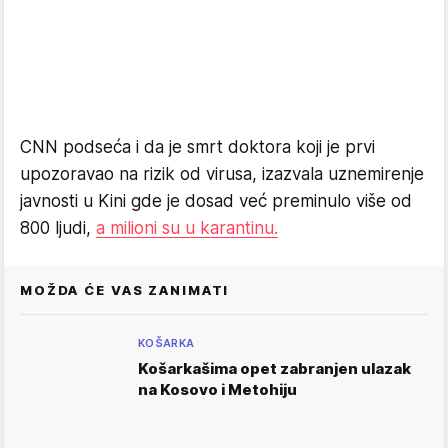
CNN podseća i da je smrt doktora koji je prvi
upozoravao na rizik od virusa, izazvala uznemirenje
javnosti u Kini gde je dosad već preminulo više od
800 ljudi,
a milioni su u karantinu.
MOŽDA ĆE VAS ZANIMATI
KOŠARKA
Košarkašima opet zabranjen ulazak
na Kosovo i Metohiju