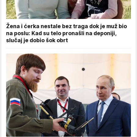
Žena i ćerka nestale bez traga dok je muž bio
na poslu: Kad su telo pronašli na deponiji,
slučaj je dobio šok obrt