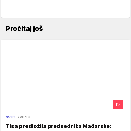
Pročitaj još
SVET
PRE 1 H
Tisa predložila predsednika Mađarske: