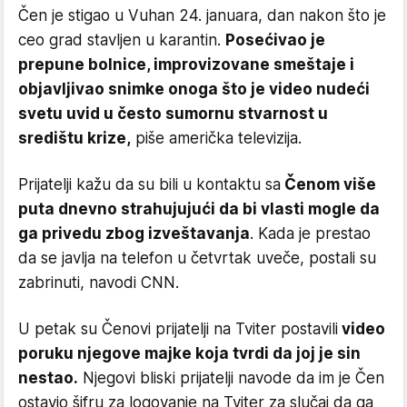
Čen je stigao u Vuhan 24. januara, dan nakon što je
ceo grad stavljen u karantin.
Posećivao je
prepune bolnice, improvizovane smeštaje i
objavljivao snimke onoga što je video nudeći
svetu uvid u često sumornu stvarnost u
središtu krize,
piše američka televizija.
Prijatelji kažu da su bili u kontaktu sa
Čenom više
puta dnevno strahujujući da bi vlasti mogle da
ga privedu zbog izveštavanja
.
Kada je prestao
da se javlja na telefon u četvrtak uveče, postali su
zabrinuti, navodi CNN.
U petak su Čenovi prijatelji na Tviter postavili
video
poruku njegove majke koja tvrdi da joj je sin
nestao.
Njegovi bliski prijatelji navode da im je Čen
ostavio šifru za logovanje na Tviter za slučaj da ga