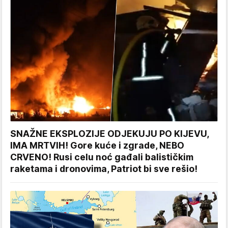
SNAŽNE EKSPLOZIJE ODJEKUJU PO KIJEVU,
IMA MRTVIH! Gore kuće i zgrade, NEBO
CRVENO! Rusi celu noć gađali balističkim
raketama i dronovima, Patriot bi sve rešio!