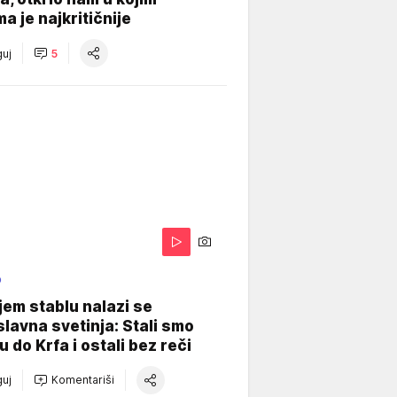
a je najkritičnije
uj
5
O
jem stablu nalazi se
lavna svetinja: Stali smo
u do Krfa i ostali bez reči
uj
Komentariši