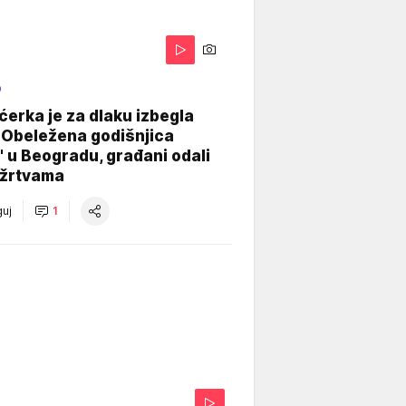
O
ćerka je za dlaku izbegla
 Obeležena godišnjica
" u Beogradu, građani odali
 žrtvama
uj
1