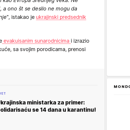
ali kao Evropa Srednjeg veka. Ne
, a ono št se desilo ne mogu da
nje
", istakao je
ukrajinski predsednik
e
evakuisanim sunarodnicima
i izrazio
kuće, sa svojim porodicama, prenosi
MOND
VET
krajinska ministarka za primer:
olidarisaću se 14 dana u karantinu!