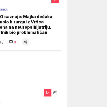
ONIKA
 saznaje: Majka dečaka
e ubio hirurga iz Vršca
na na neuropsihijatriju,
tnik bio problematičan
uj
3
O