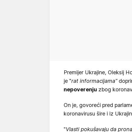
Premijer Ukrajine, Oleksij H
je "
rat informacijama"
dopr
nepoverenju
zbog koronavi
On je, govoreći pred parlam
koronavirusu šire i iz Ukrajine
"
Vlasti pokušavaju da prona