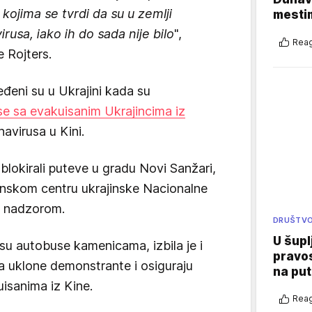
 kojima se tvrdi da su u zemlji
mestim
rusa, iako ih do sada nije bilo
",
Reag
 Rojters.
eđeni su u Ukrajini kada su
e sa evakuisanim Ukrajincima iz
avirusa u Kini.
blokirali puteve u gradu Novi Sanžari,
inskom centru ukrajinske Nacionalne
d nadzorom.
DRUŠTV
U šupl
 su autobuse kamenicama, izbila je i
pravos
 da uklone demonstrante i osiguraju
na put
isanima iz Kine.
Reag