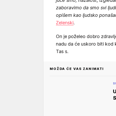
juče smo, nažalost, izgled
zaboravimo da smo svi ljudi
opišem kao ljudsko ponaša
Zelenski
.
On je poželeo dobro zdravlj
nadu da će uskoro biti kod 
Tas s.
MOŽDA ĆE VAS ZANIMATI
S
U
S