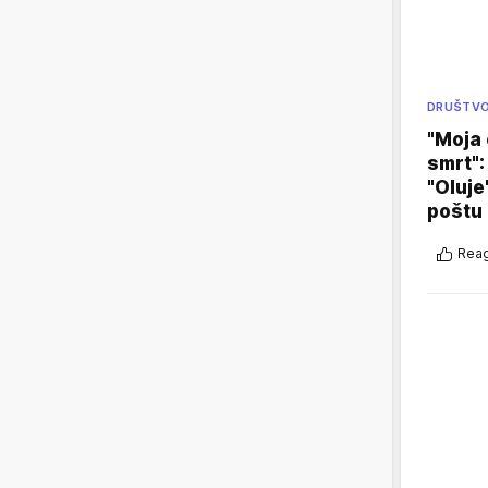
DRUŠTV
"Moja 
smrt":
"Oluje
poštu
Reag