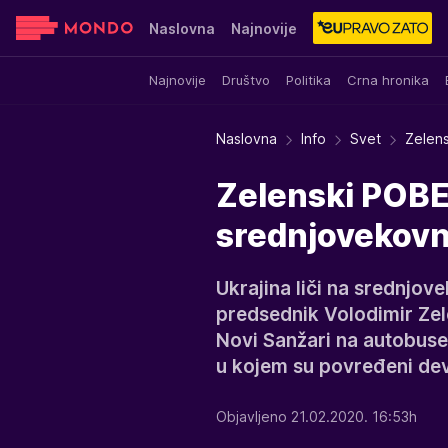
Naslovna
Najnovije
Najnovije
Društvo
Politika
Crna hronika
Sensa
Stvar ukusa
Yumama
Naslovna
Info
Svet
Zelens
Zelenski POBES
srednjovekovn
Ukrajina liči na srednjove
predsednik Volodimir Ze
Novi Sanžari na autobuse
u kojem su povređeni deve
Objavljeno 21.02.2020. 16:53h