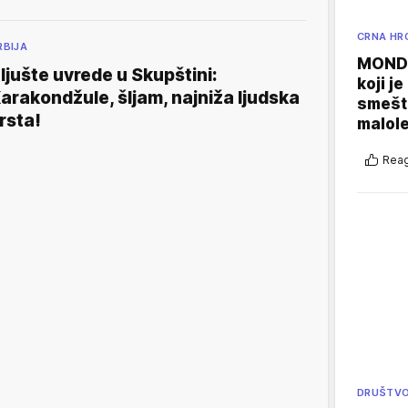
CRNA HR
RBIJA
MONDO
ljušte uvrede u Skupštini:
koji j
arakondžule, šljam, najniža ljudska
smešte
rsta!
malole
Reag
DRUŠTV