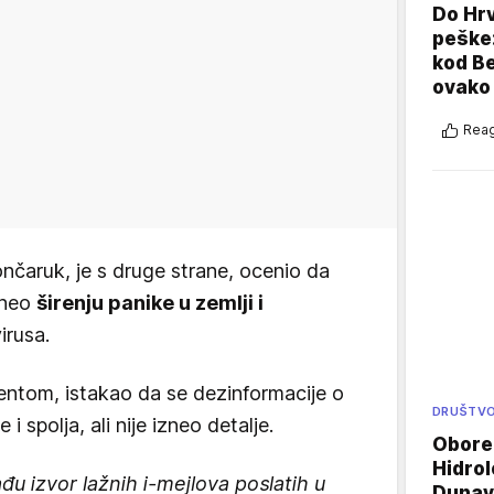
Do Hr
peške
kod B
ovako 
Reag
ončaruk, je s druge strane, ocenio da
ineo
širenju panike u zemlji i
rusa.
entom, istakao da se dezinformacije o
DRUŠTV
 i spolja, ali nije izneo detalje.
Oboren
Hidrol
đu izvor lažnih i-mejlova poslatih u
Dunava