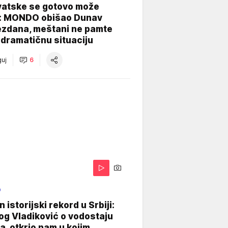
vatske se gotovo može
: MONDO obišao Dunav
ezdana, meštani ne pamte
dramatičnu situaciju
uj
6
O
 istorijski rekord u Srbiji:
og Vladiković o vodostaju
, otkrio nam u kojim