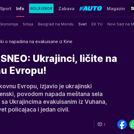
Sport
Info
Zabava
Magazin
Ekonomija
Srbija
Beograd na Mondu
Svet
EX YU
Novi Sad na 
ki o napadima na evakuisane iz Kine
NEO: Ukrajinci, ličite na
u Evropu!
kovnu Evropu, izjavio je ukrajinski
lenski, povodom napada meštana sela
 sa Ukrajincima evakuisanim iz Vuhana,
t policajaca i jedan civil.
1