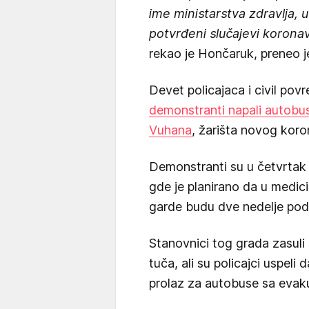
ime ministarstva zdravlja, u
potvrđeni slučajevi koronavi
rekao je Hončaruk, preneo je
Devet policajaca i civil povr
demonstranti napali autobus
Vuhana
, žarišta novog koron
Demonstranti su u četvrtak 
gde je planirano da u medic
garde budu dve nedelje po
Stanovnici tog grada zasuli
tuča, ali su policajci uspeli
prolaz za autobuse sa evaku