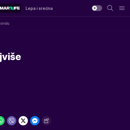
Lepa i srećna
Mondu
jviše