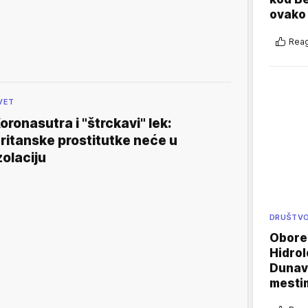
ovako 
Reag
VET
oronasutra i "štrckavi" lek:
ritanske prostitutke neće u
zolaciju
DRUŠTV
Oboren
Hidrol
Dunava
mestim