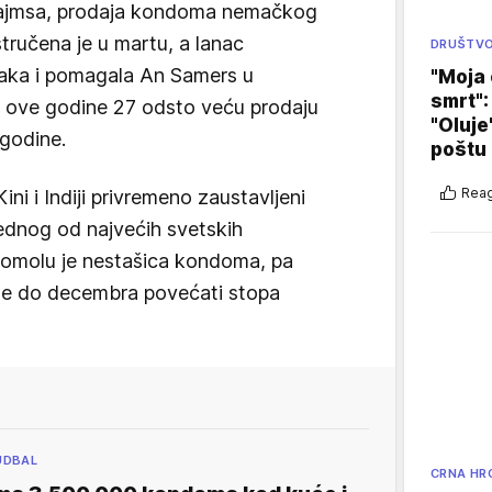
tajmsa, prodaja kondoma nemačkog
ručena je u martu, a lanac
DRUŠTV
čaka i pomagala An Samers u
"Moja 
smrt":
tu ove godine 27 odsto veću prodaju
"Oluje
godine.
poštu
Reag
ini i Indiji privremeno zaustavljeni
ednog od najvećih svetskih
omolu je nestašica kondoma, pa
 se do decembra povećati stopa
UDBAL
CRNA HR