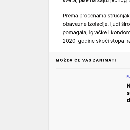
sveta, piše na sajtu jednog
Prema procenama stručnjaka
obavezne izolacije, ljudi ši
pomagala, igračke i kondom
2020. godine skoči stopa na
MOŽDA ĆE VAS ZANIMATI
F
N
s
d