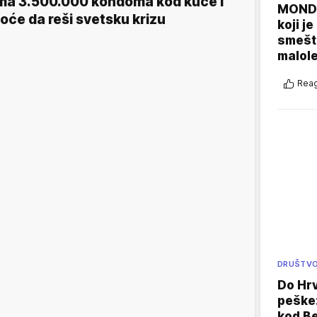
ma 3.500.000 kondoma kod kuće i
MONDO
oće da reši svetsku krizu
koji j
smešte
malole
Reag
DRUŠTV
Do Hr
peške
kod B