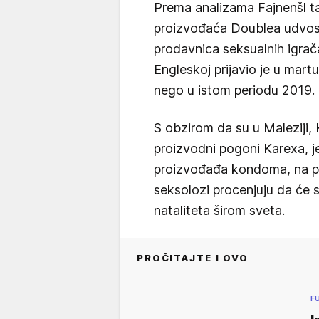
Prema analizama Fajnenšl 
proizvođaća Doublea udvost
prodavnica seksualnih igra
Engleskoj prijavio je u mar
nego u istom periodu 2019. 
S obzirom da su u Maleziji, K
proizvodni pogoni Karexa, j
proizvođađa kondoma, na p
seksolozi procenjuju da će
nataliteta širom sveta.
PROČITAJTE I OVO
F