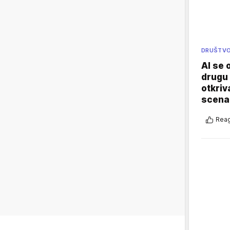
DRUŠTV
AI se 
drugu 
otkriv
scenar
Reag