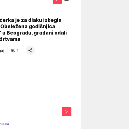
O
ćerka je za dlaku izbegla
 Obeležena godišnjica
" u Beogradu, građani odali
 žrtvama
uj
1
ONIKA