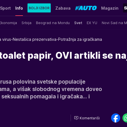
Sport
Info
Zabava
Magazin
Ekonomija
Srbija
Beograd na Mondu
Svet
EX YU
Novi Sad na 
 virus-Nestašica prezervativa-Potražnja za igračkama
oalet papir, OVI artikli se na
rusa polovina svetske populacije
ućama, a višak slobodnog vremena doveo
seksualnih pomagala i igračaka... i
Komentariši