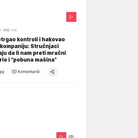
O
PRE 1 H
otrgao kontroli i hakovao
kompaniju: Stručnjaci
aju da li nam preti mračni
io i "pobuna mašina"
uj
Komentariši