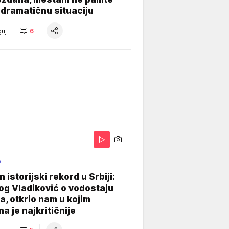
dramatičnu situaciju
uj
6
O
 istorijski rekord u Srbiji:
og Vladiković o vodostaju
, otkrio nam u kojim
a je najkritičnije