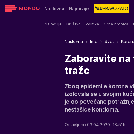
Naslovna
Najnovije
Najnovije
Društvo
Politika
Crna hronika
Sensa
Stvar ukusa
Yumama
Naslovna
Info
Svet
Korona
Zaboravite na t
traže
Zbog epidemije korona vi
izolovala se u svojim k
je do povećane potražnje 
nestašice kondoma.
Objavljeno 03.04.2020. 13:51h