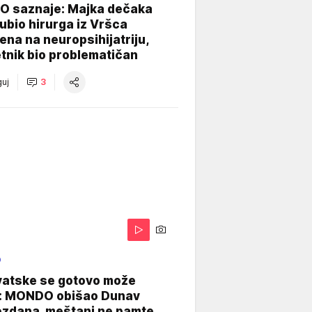
 saznaje: Majka dečaka
e ubio hirurga iz Vršca
na na neuropsihijatriju,
tnik bio problematičan
uj
3
O
vatske se gotovo može
: MONDO obišao Dunav
ezdana, meštani ne pamte