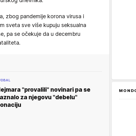
 turskog dnevnika.
, zbog pandemije korona virusa i
rom sveta sve više kupuju seksualna
e, pa se očekuje da u decembru
taliteta.
UDBAL
ejmara "provalili" novinari pa se
MOND
aznalo za njegovu "debelu"
onaciju