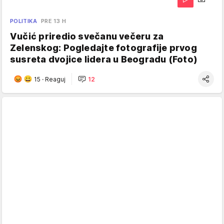
POLITIKA
PRE 13 H
Vučić priredio svečanu večeru za
Zelenskog: Pogledajte fotografije prvog
susreta dvojice lidera u Beogradu (Foto)
15
·
Reaguj
12