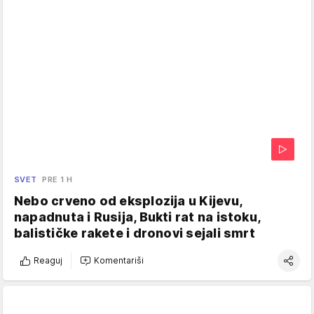
SVET
PRE 1 H
Nebo crveno od eksplozija u Kijevu,
napadnuta i Rusija, Bukti rat na istoku,
balističke rakete i dronovi sejali smrt
Reaguj
Komentariši