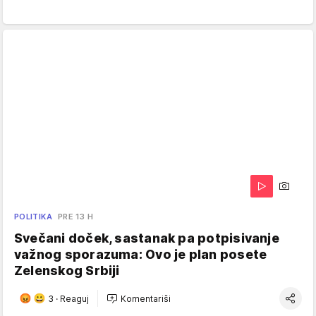
POLITIKA
PRE 13 H
Svečani doček, sastanak pa potpisivanje
važnog sporazuma: Ovo je plan posete
Zelenskog Srbiji
3
·
Reaguj
Komentariši