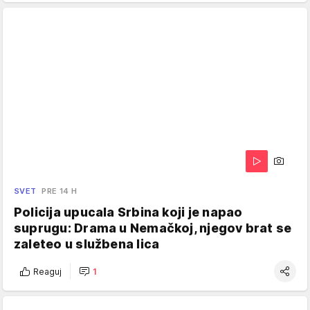
SVET
PRE 14 H
Policija upucala Srbina koji je napao
suprugu: Drama u Nemačkoj, njegov brat se
zaleteo u službena lica
Reaguj
1