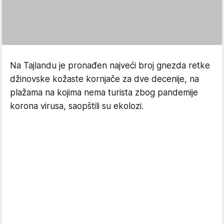
Na Tajlandu je pronađen najveći broj gnezda retke
džinovske kožaste kornjače za dve decenije, na
plažama na kojima nema turista zbog pandemije
korona virusa, saopštili su ekolozi.