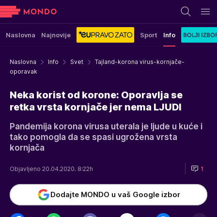
Naslovna
Najnovije
Sport
Info
Naslovna
Info
Svet
Tajland-korona virus-kornjače-
oporavak
Neka korist od korone: Oporavlja se
retka vrsta kornjače jer nema LJUDI
Pandemija korona virusa uterala je ljude u kuće i
tako pomogla da se spasi ugrožena vrsta
kornjača
Objavljeno 20.04.2020. 8:22h
1
Dodajte MONDO u vaš Google izbor