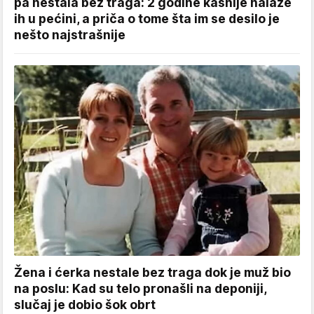
pa nestala bez traga: 2 godine kasnije nalaze
ih u pećini, a priča o tome šta im se desilo je
nešto najstrašnije
Žena i ćerka nestale bez traga dok je muž bio
na poslu: Kad su telo pronašli na deponiji,
slučaj je dobio šok obrt