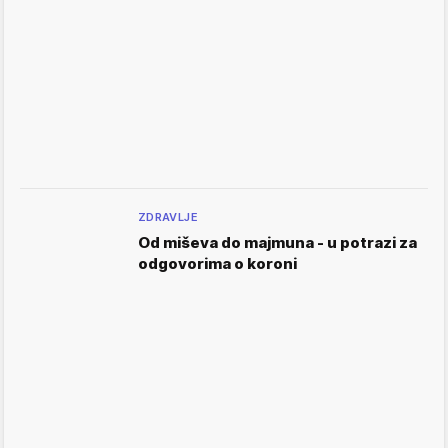
ZDRAVLJE
Od miševa do majmuna - u potrazi za
odgovorima o koroni