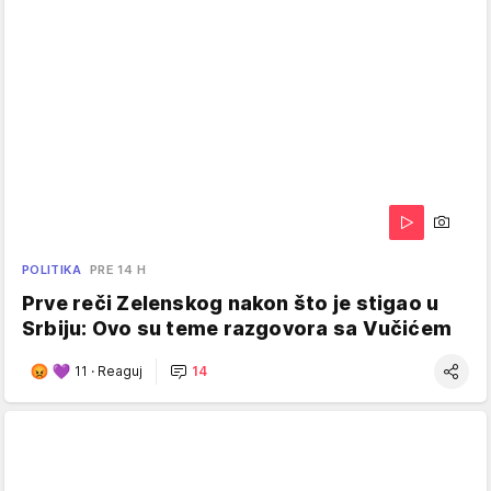
POLITIKA
PRE 14 H
Prve reči Zelenskog nakon što je stigao u
Srbiju: Ovo su teme razgovora sa Vučićem
11
·
Reaguj
14