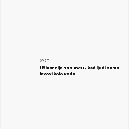
SVET
Uživancija na suncu - kad ljudi nema
lavovi kolo vode