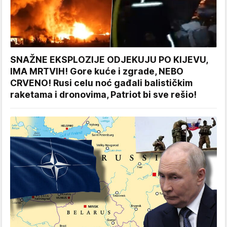
SNAŽNE EKSPLOZIJE ODJEKUJU PO KIJEVU,
IMA MRTVIH! Gore kuće i zgrade, NEBO
CRVENO! Rusi celu noć gađali balističkim
raketama i dronovima, Patriot bi sve rešio!