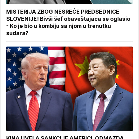
MISTERIJA ZBOG NESREĆE PREDSEDNICE
SLOVENIJE! Bivši šef obaveštajaca se oglasio
- Ko je bio u kombiju sa njom u trenutku
sudara?
KINA UVELA SANKCIJE AMERICI, ODMAZDA