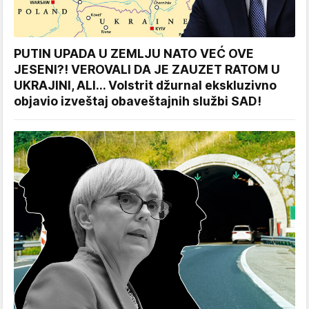
PUTIN UPADA U ZEMLJU NATO VEĆ OVE
JESENI?! VEROVALI DA JE ZAUZET RATOM U
UKRAJINI, ALI... Volstrit džurnal ekskluzivno
objavio izveštaj obaveštajnih službi SAD!