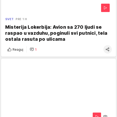
SVET
PRE 1 H
Misterija Lokerbija: Avion sa 270 ljudi se
raspao u vazduhu, poginuli svi putnici, tela
ostala rasuta po ulicama
Reaguj
1