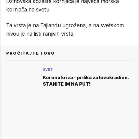
Džinovska kožasta kornjača je najveća morska
kornjača na svetu.
Ta vrsta je na Tajlandu ugrožena, a na svetskom
nivou je na listi ranjivih vrsta.
PROČITAJTE I OVO
SVET
Korona kriza - prilika za lovokradice.
STANITE IM NA PUT!