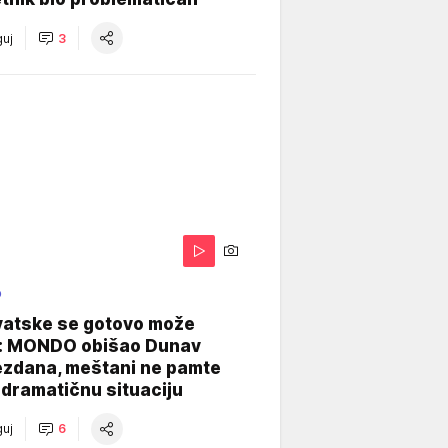
uj
3
O
vatske se gotovo može
: MONDO obišao Dunav
ezdana, meštani ne pamte
dramatičnu situaciju
uj
6