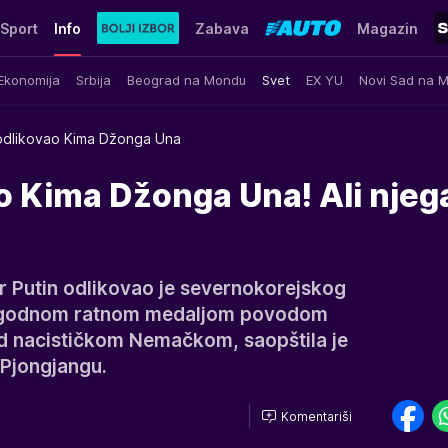
Sport
Info
Zabava
Magazin
Ekonomija
Srbija
Beograd na Mondu
Svet
EX YU
Novi Sad na 
 odlikovao Kima Džonga Una
o Kima Džonga Una! Ali njeg
r Putin odlikovao je severnokorejskog
rigodnom ratnom medaljom povodom
d nacističkom Nemačkom, saopštila je
Pjongjangu.
Komentariši