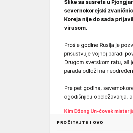
Slike sa susreta u Pjongja
severnokorejski zvaničnic
Koreja nije do sada prijav
virusom.
Prošle godine Rusija je poz
prisustvuje vojnoj paradi 
Drugom svetskom ratu, ali j
parada odloži na neodređe
Pre pet godina, severnokorejs
ogodišnjicu obeležavanja, 
Kim Džong Un-čovek misterija:
PROČITAJTE I OVO