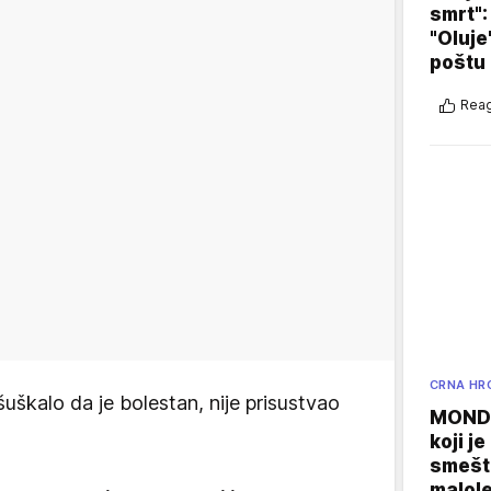
smrt":
"Oluje
poštu
Reag
CRNA HR
škalo da je bolestan, nije prisustvao
MONDO
koji j
smešte
malole