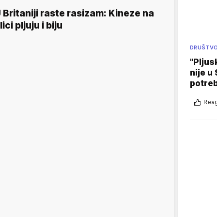
 Britaniji raste rasizam: Kineze na
lici pljuju i biju
DRUŠTV
"Pljus
nije u 
potre
Reag