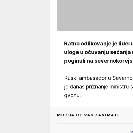
Ratno odlikovanje je lide
uloge u očuvanju sećanja n
poginuli na severnokorejsko
Ruski ambasador u Severnoj
je danas priznanje ministru 
gvonu.
MOŽDA ĆE VAS ZANIMATI
S