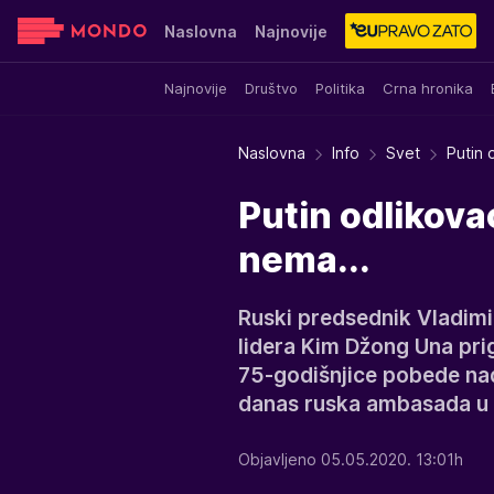
Naslovna
Najnovije
Najnovije
Društvo
Politika
Crna hronika
Sensa
Stvar ukusa
Yumama
Naslovna
Info
Svet
Putin
Putin odlikova
nema...
Ruski predsednik Vladimi
lidera Kim Džong Una p
75-godišnjice pobede na
danas ruska ambasada u 
Objavljeno 05.05.2020. 13:01h