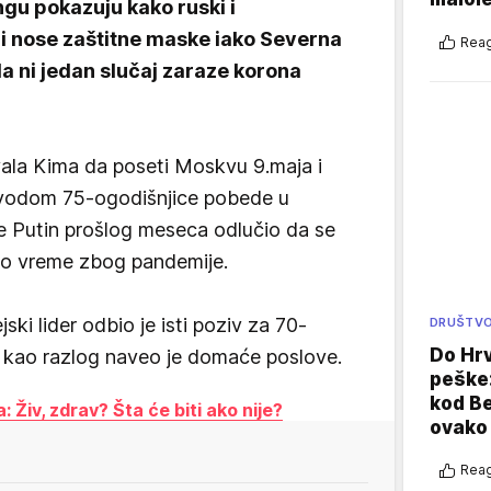
ngu pokazuju kako ruski i
i nose zaštitne maske iako Severna
Reag
ila ni jedan slučaj zaraze korona
vala Kima da poseti Moskvu 9.maja i
povodom 75-ogodišnjice pobede u
e Putin prošlog meseca odlučio da se
no vreme zbog pandemije.
ki lider odbio je isti poziv za 70-
DRUŠTV
Do Hr
a kao razlog naveo je domaće poslove.
peške
kod B
 Živ, zdrav? Šta će biti ako nije?
ovako 
Reag