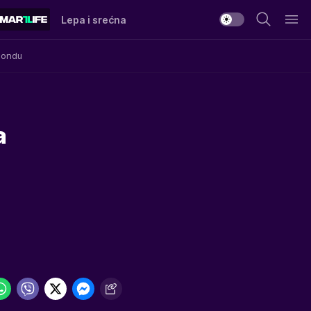
Lepa i srećna
Mondu
a