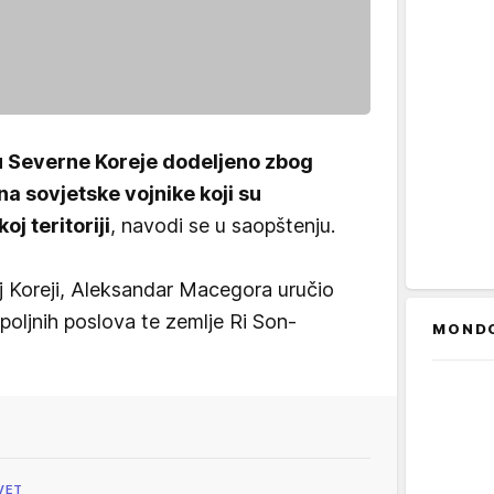
ru Severne Koreje dodeljeno zbog
a sovjetske vojnike koji su
j teritoriji
, navodi se u saopštenju.
 Koreji, Aleksandar Macegora uručio
spoljnih poslova te zemlje Ri Son-
MOND
VET