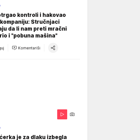
O
otrgao kontroli i hakovao
kompaniju: Stručnjaci
aju da li nam preti mračni
io i "pobuna mašina"
uj
Komentariši
O
ćerka je za dlaku izbegla