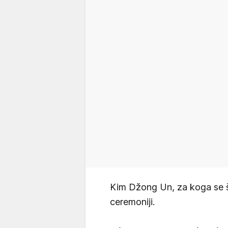
Kim Džong Un, za koga se šu
ceremoniji.