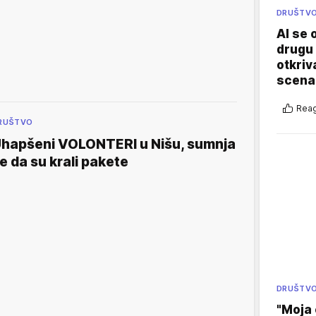
DRUŠTV
AI se 
drugu 
otkriv
scenar
Reag
RUŠTVO
hapšeni VOLONTERI u Nišu, sumnja
e da su krali pakete
DRUŠTV
"Moja 