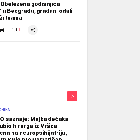
 Obeležena godišnjica
" u Beogradu, građani odali
 žrtvama
uj
1
ONIKA
 saznaje: Majka dečaka
e ubio hirurga iz Vršca
na na neuropsihijatriju,
tnik bio problematičan