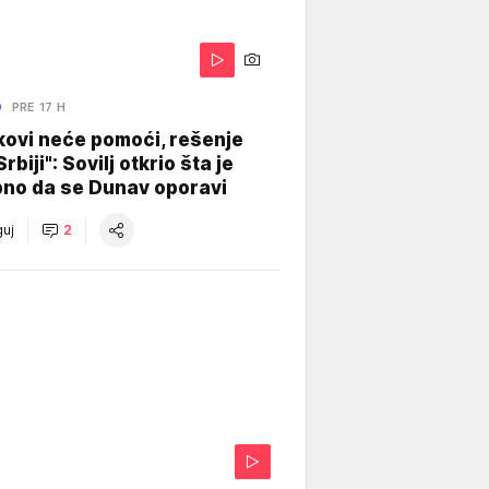
O
PRE 17 H
kovi neće pomoći, rešenje
Srbiji": Sovilj otkrio šta je
bno da se Dunav oporavi
uj
2